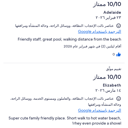
10/10 ممتاز
Adelaide
٢٣ فبراير ٢٠٢٦
عناصر نالت الإعجاب: ⁦النظافة⁩، و⁦وسائل الراحة⁩، و⁦حالة المنشأة ومرافقها⁩
الترجمة باستخدام Google
Friendly staff, great pool, walking distance from the beach
أقام ليلتين (2) في شهر فبراير عام 2026
0
تقييم موثَّق
10/10 ممتاز
Elizabeth
١٤ مارس ٢٠٢٦
عناصر نالت الإعجاب: ⁦النظافة⁩، و⁦العاملون ومستوى الخدمة⁩، و⁦وسائل الراحة⁩،
و⁦حالة المنشأة ومرافقها⁩
الترجمة باستخدام Google
Super cute family friendly place. Short walk to hot water beach,
rhey even provide a shovel!