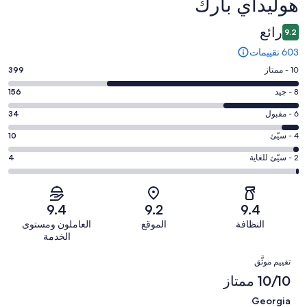
هوليداي بارك⁩
رائع
9.2
603 تقييمات
درجة
10 - ممتاز
399
التصنيف
درجة
8 - جيد
156
10
التصنيف
-
درجة
6 - مقبول
34
8
ممتاز.
التصنيف
-
درجة
4 - سيّئ
10
399
6
جيد.
التصنيف
من
-
درجة
2 - سيّئ للغاية
4
156
4
أصل
مقبول.
التصنيف
من
-
603
34
2
أصل
سيّئ.
من
من
-
603
9.4
9.2
9.4
10
تقييمات
أصل
سيّئ
من
من
النظافة
الموقع
العاملون ومستوى
النزلاء
603
للغاية.
تقييمات
أصل
الخدمة
من
4
النزلاء
603
التقييمات
تقييمات
من
تقييم موثَّق
من
النزلاء
أصل
10/10 ممتاز
تقييمات
603
النزلاء
Georgia
من