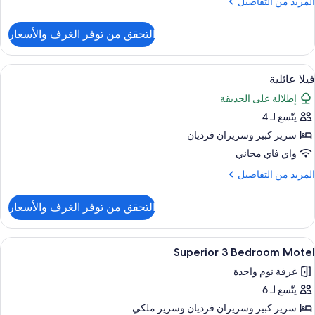
لمزيد
المزيد من التفاصيل
ن
لتفاصيل
التحقق من توفر الغرف والأسعار
ن
Superio
ستعراض
شرفة/رواق
17
Bedroo
فيلا عائلية
ميع
Mote
إطلالة على الحديقة
ور
يتّسع لـ 4
يلا
ائلية
سرير كبير‫‬ وسريران فرديان
واي فاي مجاني
لمزيد
المزيد من التفاصيل
ن
لتفاصيل
التحقق من توفر الغرف والأسعار
ن
يلا
ائلية
ستعراض
شرفة/رواق
18
Superior 3 Bedroom Motel
ميع
غرفة نوم واحدة
ور
يتّسع لـ 6
Superio
سرير كبير‫‬ وسريران فرديان‫‬ وسرير ملكي