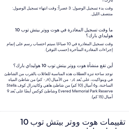
وقت بدء تسجيل الوصول: 3 عصراً؛ وقت انتهاء تسجيل الوصول:
منتصف الليل.
ما وقت تسجيل المغادرة في هوت ووتر بيتش توب 10
هوليداي بارك؟
وقت تسجيل المغادرة في 10 صباحًا.سيتم احتساب رسم على إتمام
إجراءات المغادرة المتأخرة (حسب التوفر).
أين تقع منشأة هوت ووتر بيتش توب 10 هوليداي بارك؟
توجد ساحة تنزه العطلات هذه المناسبة للعائلات بالقرب من الشاطئ
في وينواكيت، على بُعد ٠٫٤ من الأميال (٠٫٧ كم) من شاطئ المياه
الساخنة، و6 أميال (10 كم) من شاطئ هاهي وكاثيدرال كوف.Stella
Evered Memorial Park Reserve وشاطئ كوكس أيضًا على بُعد 9
أميال (15 كم).
التقييمات
تقييمات ⁦هوت ووتر بيتش توب 10