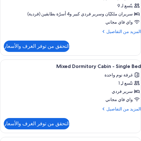
يتّسع لـ 9
Superio
سريران ملكيّان‫‬ وسرير فردي كبير‫‬ و4 أسرّة بطابقين (فردية)
Bedroo
واي فاي مجاني
Hous
لمزيد
المزيد من التفاصيل
ن
لتفاصيل
التحقق من توفر الغرف والأسعار
ن
Superio
ستعراض
واي فاي مجانًا وملاءات أسرّة
3
Bedroo
Mixed Dormitory Cabin - Single Bed
ميع
Hous
غرفة نوم واحدة
ور
تتّسع لـِ 1
Mixe
Dormitor
سرير فردي
Cabi
واي فاي مجاني
لمزيد
المزيد من التفاصيل
Singl
ن
Be
لتفاصيل
التحقق من توفر الغرف والأسعار
ن
Mixe
Dormitor
ستعراض
واي فاي مجانًا وملاءات أسرّة