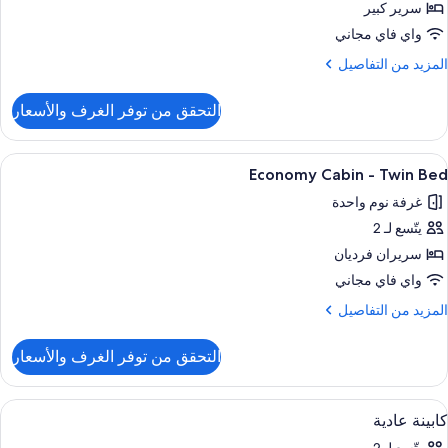
يلوكس
سرير كبير
واي فاي مجاني
رير
لمزيد
المزيد من التفاصيل
بير
ن
لتفاصيل
التحقق من توفر الغرف والأسعار
ن
ابينة
يلوكس
ستعراض
واي فاي مجانًا وملاءات أسرّة
4
Economy Cabin - Twin Bed
ميع
رير
غرفة نوم واحدة
بير
ور
يتّسع لـ 2
Econom
Cabi
سريران فرديان
واي فاي مجاني
Twi
لمزيد
المزيد من التفاصيل
Be
ن
لتفاصيل
التحقق من توفر الغرف والأسعار
ن
Econom
Cabi
ستعراض
واي فاي مجانًا وملاءات أسرّة
9
كابينة عادية
ميع
Twi