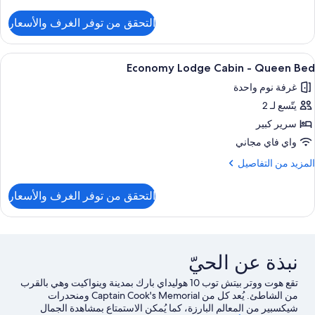
ن
لتفاصيل
التحقق من توفر الغرف والأسعار
ن
رفة
ائلية
ستعراض
واي فاي مجانًا وملاءات أسرّة
1
Economy Lodge Cabin - Queen Bed
ميع
غرفة نوم واحدة
ور
يتّسع لـ 2
Econom
Lodg
سرير كبير
Cabi
واي فاي مجاني
لمزيد
المزيد من التفاصيل
Quee
ن
Be
لتفاصيل
التحقق من توفر الغرف والأسعار
ن
Econom
Lodg
Cabi
نبذة عن الحيّ
Quee
Be
تقع هوت ووتر بيتش توب 10 هوليداي بارك بمدينة وينواكيت وهي بالقرب
من الشاطئ. يُعد كل من Captain Cook's Memorial ومنحدرات
شيكسبير من المعالم البارزة، كما يُمكن الاستمتاع بمشاهدة الجمال