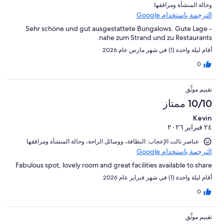
و⁦حالة المنشأة ومرافقها⁩
الترجمة باستخدام Google
Sehr schöne und gut ausgestattete Bungalows. Gute Lage -
nahe zum Strand und zu Restaurants.
أقام ليلة واحدة (1) في شهر مارس عام 2026
0
تقييم موثَّق
10/10 ممتاز
Kevin
٢٤ فبراير ٢٠٢٦
عناصر نالت الإعجاب: ⁦النظافة⁩، و⁦وسائل الراحة⁩، و⁦حالة المنشأة ومرافقها⁩
الترجمة باستخدام Google
Fabulous spot, lovely room and great facilities available to share
أقام ليلة واحدة (1) في شهر فبراير عام 2026
0
تقييم موثَّق