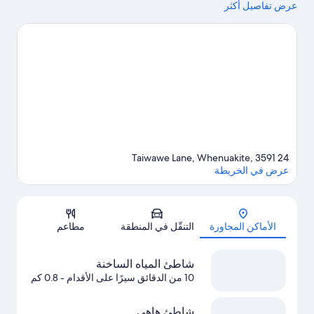
عرض تفاصيل أكثر
الطبيعي للمنطقة في شاطئ المياه الساخنة وشاطئ هاهي.يُعد كل من
كاثيدرال كوف وStella Evered Memorial Park Reserve مكانين آخرين
موصى بهما للزيارة.اكتشف المغامرات المائية في المنطقة من خلال
ركوب قوارب التجديف والغوص بأنبوب التنفس القريبتين، أو استمتع
بأنشطة الهواء الطلق الرائعة من خلال مضمار للمشي/ للدراجات
وإمكانية ركوب الخيل في مكان قريب.
تفضل بزيارة أدلتنا للسفر إلى
وينواكيت
24 Taiwawe Lane, Whenuakite, 3591
عرض في الخريطة
الخريطة
الأماكن المجاورة
التنقّل في المنطقة
مطاعم
شاطئ المياه الساخنة
10 من الدقائق سيرًا على الأقدام
- 0.8 كم
شاطئ هاهي