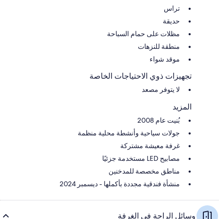
تراس
حديقة
مظلات على حمام السباحة
منطقة للنزهات
موقد شواء
تجهيزات ذوي الاحتياجات الخاصة
لا يتوفر مصعد
المزيد
بُنيت عام 2008
جولات سياحية وأنشطة محلية منظمة
غرفة معيشة مشتركة
مصابيح LED مستخدمة جزئيًا
مناطق مخصصة للمدخنين
منشأة فندقية مجددة بأكملها - ديسمبر 2024
وسائل الراحة في الغرفة