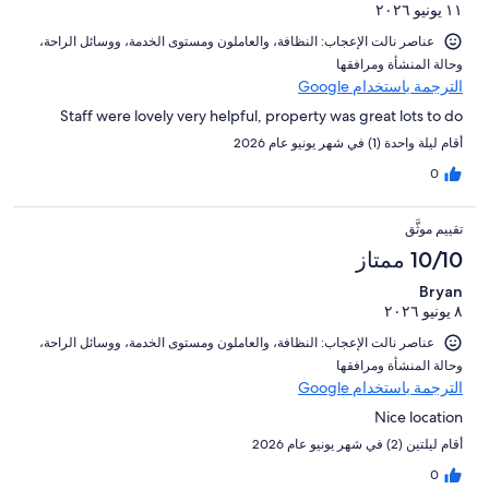
١١ يونيو ٢٠٢٦
تقييمات
النزلاء
عناصر نالت الإعجاب: ⁦النظافة⁩، و⁦العاملون ومستوى الخدمة⁩، و⁦وسائل الراحة⁩،
و⁦حالة المنشأة ومرافقها⁩
الترجمة باستخدام Google
Staff were lovely very helpful, property was great lots to do
أقام ليلة واحدة (1) في شهر يونيو عام 2026
0
تقييم موثَّق
10/10 ممتاز
Bryan
٨ يونيو ٢٠٢٦
عناصر نالت الإعجاب: ⁦النظافة⁩، و⁦العاملون ومستوى الخدمة⁩، و⁦وسائل الراحة⁩،
و⁦حالة المنشأة ومرافقها⁩
الترجمة باستخدام Google
Nice location
أقام ليلتين (2) في شهر يونيو عام 2026
0