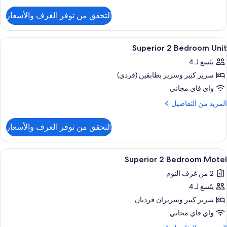
ن
لتفاصيل
التحقق من توفر الغرف والأسعار
ن
Delux
Vill
ستعراض
إطلالة الغرفة
13
Superior 2 Bedroom Unit
ميع
يتّسع لـ 4
ور
سرير كبير‫‬ وسرير بطابقين (فردي)
Superio
واي فاي مجاني
Bedroo
لمزيد
المزيد من التفاصيل
Uni
ن
لتفاصيل
التحقق من توفر الغرف والأسعار
ن
Superio
ستعراض
شرفة/رواق
11
Bedroo
Superior 2 Bedroom Motel
ميع
Uni
2 من غرف النوم
ور
يتّسع لـ 4
Superio
سرير كبير‫‬ وسريران فرديان
Bedroo
واي فاي مجاني
Mote