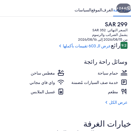
وليداي
ابق
التالي
ارك
244+
نظرة عامة
الغرف
الموقع
السياسات
السعر
SAR 299
الحالي
السعر النهائي: SAR 352
هو
يشمل الضرائب والرسوم
SAR
من 2026/08/15 إلى 2026/08/16
299
التقييمات
رائع
9.2
عرض الـ 603 تقييمات بأكملها
9.2 من 10
وسائل راحة رائجة
بالقرب من الشاطئ، رمال بيضاء
حمام سباحة
مغطس ساخن
خدمة صف السيارات مُضمنة
واي فاي مجاني
مطعم
غسيل الملابس
عرض الكل
خيارات الغرفة