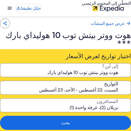
التخطّي إلى المحتوى الرئيسي
حمّل تطبيقنا
عرض جميع المنشآت
هوت ووتر بيتش توب 10 هوليداي بارك
نشأة
ندقية
صنفة
اختيار تواريخ لعرض الأسعار
ـ
إلى أين؟
3.
جوم
التواريخ
المسافرون
بحث