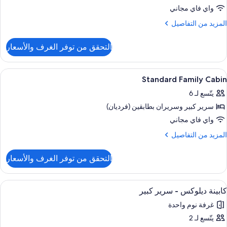
Bedroo
واي فاي مجاني
Mote
لمزيد
المزيد من التفاصيل
ن
لتفاصيل
التحقق من توفر الغرف والأسعار
ن
Superio
ستعراض
واي فاي مجانًا وملاءات أسرّة
13
Bedroo
Standard Family Cabin
ميع
Mote
يتّسع لـ 6
ور
سرير كبير‫‬ وسريران بطابقين (فرديان)
Standar
Famil
واي فاي مجاني
Cabi
لمزيد
المزيد من التفاصيل
ن
لتفاصيل
التحقق من توفر الغرف والأسعار
ن
Standar
Famil
ستعراض
إطلالة الغرفة
13
Cabi
كابينة ديلوكس - سرير كبير
ميع
غرفة نوم واحدة
ور
يتّسع لـ 2
ابينة