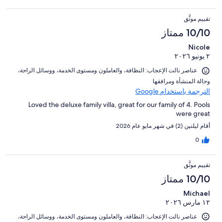
تقييم موثَّق
10/10 ممتاز
Nicole
٢ يونيو ٢٠٢٦
عناصر نالت الإعجاب: ⁦النظافة⁩، و⁦العاملون ومستوى الخدمة⁩، و⁦وسائل الراحة⁩،
و⁦حالة المنشأة ومرافقها⁩
الترجمة باستخدام Google
Loved the deluxe family villa, great for our family of 4. Pools
were great
أقام ليلتين (2) في شهر مايو عام 2026
0
تقييم موثَّق
10/10 ممتاز
Michael
١٢ مارس ٢٠٢٦
عناصر نالت الإعجاب: ⁦النظافة⁩، و⁦العاملون ومستوى الخدمة⁩، و⁦وسائل الراحة⁩،