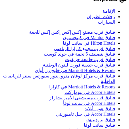
لإقامة
حلات الطيران
لسيارات
نادق قرب مصنع إكس إكس إكس إكس للجعة
ادق Mantra في كينجستون
Hilton Hotel في سانت لوقا
نادق قرب مجمع كارارا الرياضي
نادق بتصنيف 5 نجمة في جولد كوست
نادق قرب جامعة جريفيث
نادق قرب حديقة فورت ليتون الوطنية
Marriott Hotels & Resort في خليج رن أواي
نادق قرب مركز لوغان مترو إندور سبورتس سنتر للرياضات
لداخلية
Marriott Hotels & Resort في كارارا
Accor Hotel في نيوماركت
نادق قرب مستشفى الأمير تشارلز
Accor Hotel في سانت لوقا
نادق هوب أيلاند
Accor Hotel في جبل تامبوريني
نادق برودبيتش
نادق سانت لوقا