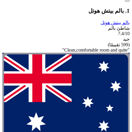
يتش هوتل
الم