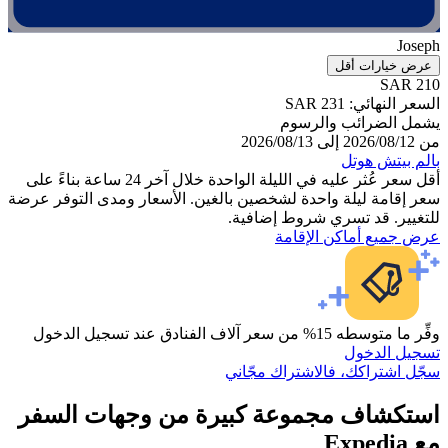
يارات أقل
SA
ائي: SAR 231
لضرائب والرسوم
يتش هوتل
أقل سعر عُثر عليه في الليلة الواحدة خلال آخر 24 ساعة بناءً على
امة ليلة واحدة لشخصين بالغين. الأسعار ومدى التوفر عرضة
ر. قد تسري شروط إضافية.
يع أماكن الإقامة
ن سعر آلاف الفنادق عند تسجيل الدخول
الدخول
شتراكك، فالاشتراك مجّاني
شاف مجموعة كبيرة من وجهات السفر