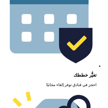
غيُّر خططك
حجز في فنادق توفر إلغاء مجانيًا