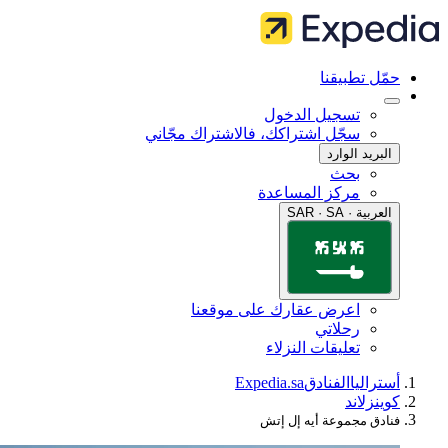
مّل تطبيقنا
تسجيل الدخول
سجّل اشتراكك، فالاشتراك مجّاني
البريد الوارد
بحث
مركز المساعدة
العربية · SAR · SA
اعرض عقارك على موقعنا
رحلاتي
تعليقات النزلاء
ستراليا
الفنادق
Expedia.sa
وينزلاند
نادق مجموعة أيه إل إتش