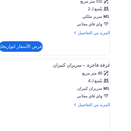
102 متر مربع
-
بشرفة
يتّسع لـ 2
سرير ملكي
واي فاي مجاني
المزيد
المزيد من التفاصيل
من
التفاصيل
عرض الأسعار لتواريخك
عن
جناح
(Highland)
استعراض
أغطية فراش متميزة وألحفة محشوة
5
غرفة فاخرة. - سريران كبيران
جميع
45 متر مربع
صور
يتّسع لـ 4
غرفة
فاخرة.
سريران كبيران
-
واي فاي مجاني
سريران
المزيد
المزيد من التفاصيل
كبيران
من
التفاصيل
عن
غرفة
فاخرة.