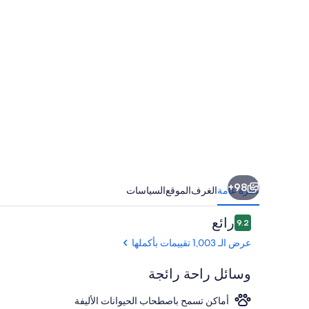
98+
نظرة عامة
الغرف
الموقع
السياسات
التقييمات
رائع
9.2
9.2 من 10
عرض الـ 1,003 تقييمات بأكملها
وسائل راحة رائجة
أماكن تسمح باصطحاب الحيوانات الأليفة