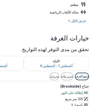
مطعم
المنشأة من الخ
صالة الألعاب الرياضية
عرض الكل
خيارات الغرفة
تحقق من مدى التوفر لهذه التواريخ
تحقق من مدى التوفر لليلة للفترة أغسطس 7 - أغسطس 8
تحقق من مدى التوفر
الليلة
أغسطس 7 - أغسطس 8
أغسطس 8 - 
عوامل
جميع الغرف
سرير واحد
سريران
التصفية
استعراض
أغطية فراش متميزة وألحفة محشوة
المتاحة
7
جناح (Brookside)
جميع
للغرف
إطلالة على النهر
صور
125 متر مربع
جناح
(Brookside)
يتّسع لـ 2