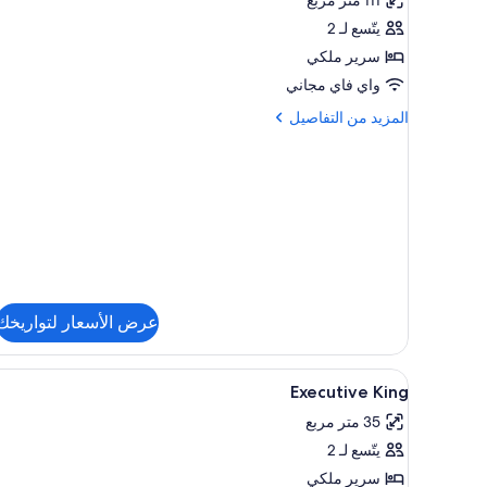
جناح
بشرفة
واسع
يتّسع لـ 2
(Royal)
سرير ملكي
واي فاي مجاني
المزيد
المزيد من التفاصيل
من
التفاصيل
عن
جناح
واسع
(Royal)
عرض الأسعار لتواريخك
استعراض
أغطية فراش متميزة وألحفة محشوة
11
Executive King
جميع
35 متر مربع
صور
يتّسع لـ 2
Executive
King
سرير ملكي