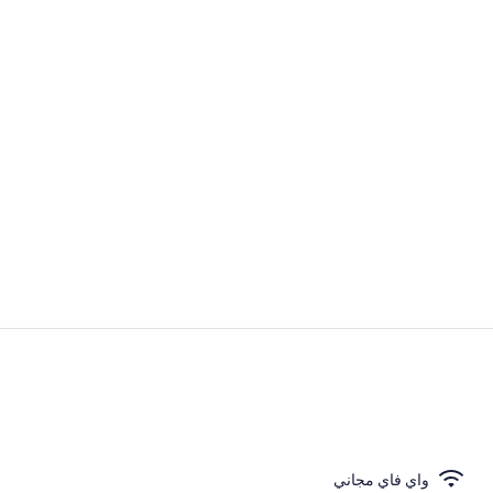
يتم تقديم العش
مكان جذب سي
واي فاي مجاني