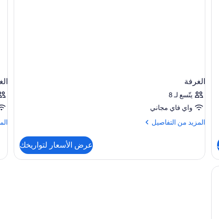
الغرفة
الغ
يتّسع لـ 8
واي فاي مجاني
المزيد
الم
المزيد من التفاصيل
الم
من
من
التفاصيل
الت
عرض الأسعار لتواريخك
عن
عن
الغرفة
الغ
 بالريش وخزنة داخل الغرفة ومكتب