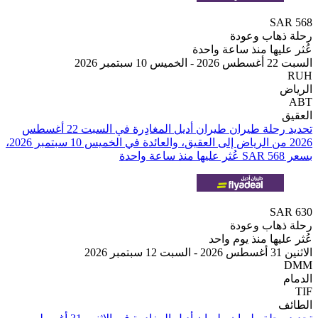
SA
هاب وعودة
يها منذ ساعة واحدة
 2026
تحديد رحلة طيران ⁦طيران أديل⁩ المغادِرة في ⁦السبت 22 أغسطس
2026⁩ من ⁦الرياض⁩ إلى ⁦العقيق⁩، والعائدة في ⁦الخميس 10 سبتمبر 2026⁩،
SA
هاب وعودة
يها منذ يوم واحد
2