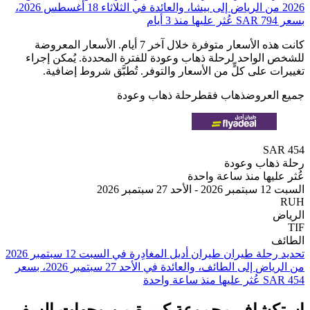
2026⁩ من ⁦الرياض⁩ إلى ⁦بيشا⁩، والعائدة في ⁦الثلاثاء 18 أغسطس 2026⁩،
كانت هذه الأسعار متوفرة خلال آخر 7 أيام. الأسعار المعروضة
الواحد لرحلة ذهاب وعودة للفترة المحددة. يُمكن إجراء
 على كلٍّ من الأسعار والتوفر. تُطبَّق شروط إضافية.
لعروض
ذهاب فقط
رحلة ذهاب وعودة
SA
هاب وعودة
يها منذ ساعة واحدة
 2026
من ⁦الرياض⁩ إلى ⁦الطائف⁩، والعائدة في ⁦الأحد 27 سبتمبر 2026⁩، بسعر