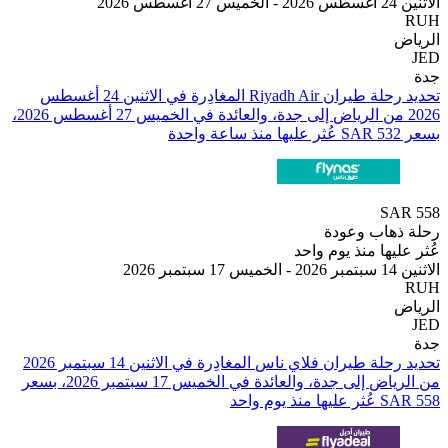
2
تحديد رحلة طيران ⁦Riyadh Air⁩ المغادِرة في ⁦الاثنين 24 أغسطس
2026⁩ من ⁦الرياض⁩ إلى ⁦جدة⁩، والعائدة في ⁦الخميس 27 أغسطس 2026⁩،
SA
هاب وعودة
يها منذ يوم واحد
2
من ⁦الرياض⁩ إلى ⁦جدة⁩، والعائدة في ⁦الخميس 17 سبتمبر 2026⁩، بسعر