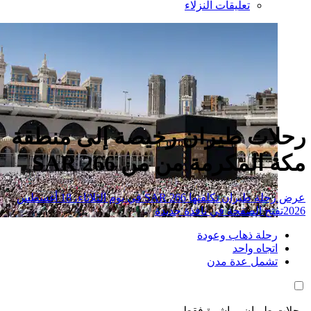
تعليقات النزلاء
ات طيران رخيصة إلى منطقة
المكرمة من من SAR 266
عرض رحلة طيران تكلفتها SAR 266 في يوم الثلاثاء، 18 أغسطس
تح الصفحة في نافذة جديدة
حلة ذهاب وعودة
تجاه واحد
شمل عدة مدن
طيران مباشرة فقط