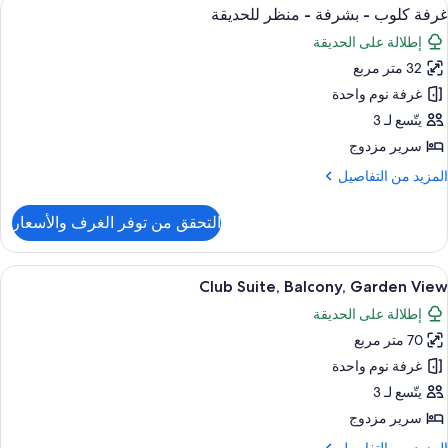
ستعراض
ميني بار وخزنة داخل الغرفة ومكتب وستائر 
2
غرفة كلوب - بشرفة - منظر للحديقة
ميع
إطلالة على الحديقة
ور
32 متر مربع
رفة
لوب
غرفة نوم واحدة
يتّسع لـ 3
شرفة
سرير مزدوج
لمزيد
المزيد من التفاصيل
نظر
ن
لحديقة
لتفاصيل
التحقق من توفر الغرف والأسعار
ن
رفة
لوب
ستعراض
ميني بار وخزنة داخل الغرفة ومكتب وستائر 
4
Club Suite, Balcony, Garden View
ميع
شرفة
إطلالة على الحديقة
ور
نظر
70 متر مربع
Clu
لحديقة
Suite
غرفة نوم واحدة
Balcony
يتّسع لـ 3
Garde
سرير مزدوج
Vie
لمزيد