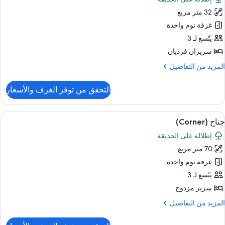
ور
منظر
32 متر مربع
رفة
لبحر
لوب
غرفة نوم واحدة
فردين
يتّسع لـ 3
سريران فرديان
شرفة
لمزيد
المزيد من التفاصيل
ن
نظر
لتفاصيل
التحقق من توفر الغرف والأسعار
ن
لحديقة
رفة
لوب
ستعراض
ميني بار وخزنة داخل الغرفة ومكتب وستائر 
6
فردين
جناح (Corner)
ميع
إطلالة على الحديقة
ور
شرفة
70 متر مربع
ناح
نظر
(Corne
غرفة نوم واحدة
لحديقة
يتّسع لـ 3
سرير مزدوج
لمزيد
المزيد من التفاصيل
ن
لتفاصيل