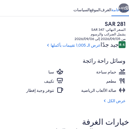
ابق
التالي
61+
نظرة عامة
الغرف
الموقع
السياسات
السعر
SAR 281
الحالي
السعر النهائي: SAR 347
هو
يشمل الضرائب والرسوم
SAR
من 2026/09/05 إلى 2026/09/06
281
التقييمات
جيد جدًا
8.4
عرض الـ 1,005 تقييمات بأكملها
8.4 من 10
وسائل راحة رائجة
3 من المطاعم؛ يتم تقديم الإفطار، والغداء، والعشاء
حمام سباحة
سبا
مطعم
تكييف
صالة الألعاب الرياضية
تتوفر وجبة إفطار
عرض الكل
خيارات الغرفة