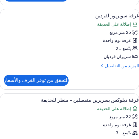
Clu
Doubl
ستعراض
ميني بار وخزنة داخل الغرفة ومكتب وستائر 
2
Roo
غرفة سوبريور لفردين
ميع
إطلالة على الحديقة
ور
25 متر مربع
رفة
وبريور
غرفة نوم واحدة
فردين
يتّسع لـ 2
سريران فرديان
لمزيد
المزيد من التفاصيل
ن
لتفاصيل
التحقق من توفر الغرف والأسعار
ن
رفة
وبريور
ستعراض
ميني بار وخزنة داخل الغرفة ومكتب وستائر 
3
فردين
غرفة ديلوكس بسريرين منفصلين - منظر للحديقة
ميع
إطلالة على الحديقة
ور
32 متر مربع
رفة
يلوكس
غرفة نوم واحدة
سريرين
يتّسع لـ 3