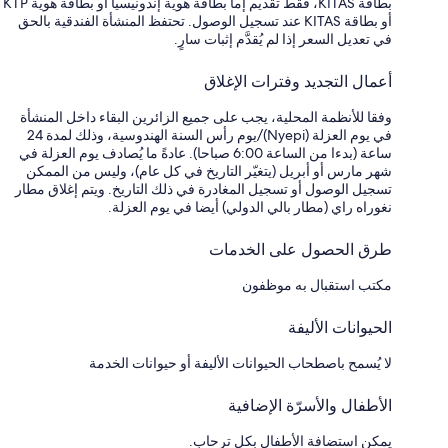
بطاقة KITAS، فقط تقديم إما بطاقة هوية إندونيسيا أو بطاقة هوية KTP
أو بطاقة KITAS عند تسجيل الوصول. تحتفظ المنشأة الفندقية بالحق
في تعديل السعر إذا لم يُقدَّم إثبات سارٍ.
أعمال التجديد وفترات الإغلاق
وفقا للأنظمة المحلية، يجب على جميع الزائرين البقاء داخل المنشأة
في يوم العزلة (Nyepi)/يوم رأس السنة الهندوسية، وذلك لمدة 24
ساعة (بدءا من الساعة 6:00 صباحا). عادةً ما يُصادف يوم العزلة في
شهر مارس أو أبريل (يتغيّر التاريخ في كل عام)، وليس من الممكن
تسجيل الوصول أو تسجيل المغادرة في ذلك التاريخ. ويتم إغلاق مطار
نغوراه راي (مطار بالي الدولي) أيضا في يوم العزلة.
طرق الحصول على الخدمات
مكتب استقبال به موظفون
الحيوانات الأليفة
لا يُسمح باصطحاب الحيوانات الأليفة أو حيوانات الخدمة
الأطفال والأسرّة الإضافية
يمكن استضافة الأطفال بكل ترحاب.