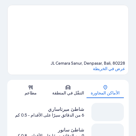
تفوت زيارة كل من متنزه ووتربوم بالي المائي وحديقة بالي سفاري
مارين بارك أيضًا. اكتشف المغامرات المائية في المنطقة من خلال
ركوب قوارب التجديف، والغوص بأنبوب التنفس، والإبحار بالمظلات
القريبة، أو يُمكنك الاستمتاع بأنشطة الهواء الطلق الرائعة من خلال
مضمار للمشي/ للدراجات.
تفضل بزيارة أدلتنا للسفر إلى دينباسار
JL Cemara Sanur, Denpasar, Bali, 80228
عرض في الخريطة
الخريطة
الأماكن المجاورة
التنقّل في المنطقة
مطاعم
شاطئ ميرتاساري
6 من الدقائق سيرًا على الأقدام
- 0.5 كم
شاطئ سانور
9 من الدقائق سيرًا على الأقدام
- 0.8 كم