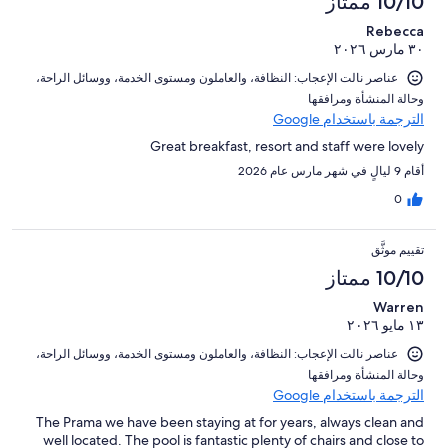
10/10 ممتاز
Rebecca
٣٠ مارس ٢٠٢٦
عناصر نالت الإعجاب: ⁦النظافة⁩، و⁦العاملون ومستوى الخدمة⁩، و⁦وسائل الراحة⁩،
و⁦حالة المنشأة ومرافقها⁩
الترجمة باستخدام Google
Great breakfast, resort and staff were lovely
أقام 9 ليالٍ في شهر مارس عام 2026
0
تقييم موثَّق
10/10 ممتاز
Warren
١٣ مايو ٢٠٢٦
عناصر نالت الإعجاب: ⁦النظافة⁩، و⁦العاملون ومستوى الخدمة⁩، و⁦وسائل الراحة⁩،
و⁦حالة المنشأة ومرافقها⁩
الترجمة باستخدام Google
The Prama we have been staying at for years, always clean and
well located. The pool is fantastic plenty of chairs and close to