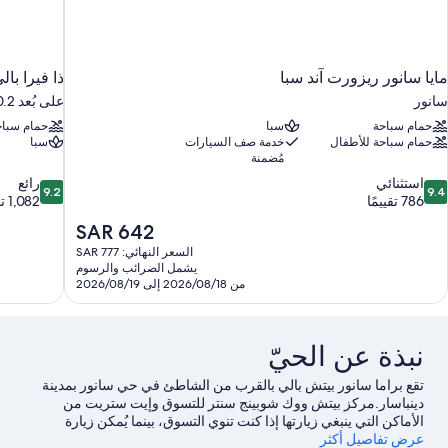
مايا سانور ريزورت آند سبا
ذا فيرا با
سانور
على بُعد 10.2 كم من دينباسار
حمام سباحة
سبا
حمام سباح
حمام سباحة للأطفال
خدمة صف السيارات
سبا
مُضمنة
9.2
9.
استثنائي
رائع
9.2
9.4
ن
من
786 تقييمًا
1,082 تقييمًا
10،
10،
السعر
SAR 642
ستثنائي،
رائع،
الحالي
السعر النهائي: SAR 777
1,082
78
هو
يشمل الضرائب والرسوم
قييمًا
تقييمًا
SAR
من 2026/08/18 إلى 2026/08/19
642
نبذة عن الحيّ
تقع براما سانور بيتش بالي ‏بالقرب من الشاطئ في حي سانور بمدينة
دينباسار.مركز بيتش ووك شوبينج سنتر للتسوق وإيت ستريت من
الأماكن التي ينبغي زيارتها إذا كنت تنوي التسوق، بينما يُمكن زيارة
عرض تفاصيل أكثر
شاطئ سانور وشاطئ كوتا لاستكشاف الأماكن الجميلة في المنطقة.لا