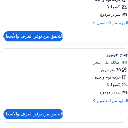
زدوجة
يتّسع لـ 3
سرير مزدوج
منظر
لمزيد
المزيد من التفاصيل
لبحر
ن
لتفاصيل
التحقق من توفر الغرف والأسعار
ن
رفة
يلوكس
ستعراض
ميني بار وخزنة داخل الغرفة ومكتب وستائر 
2
زدوجة
جناح جونيور
ميع
إطلالة على البحر
منظر
ور
لبحر
70 متر مربع
ناح
ونيور
غرفة نوم واحدة
يتّسع لـ 3
سرير مزدوج
لمزيد
المزيد من التفاصيل
ن
لتفاصيل
التحقق من توفر الغرف والأسعار
ن
ناح
ونيور