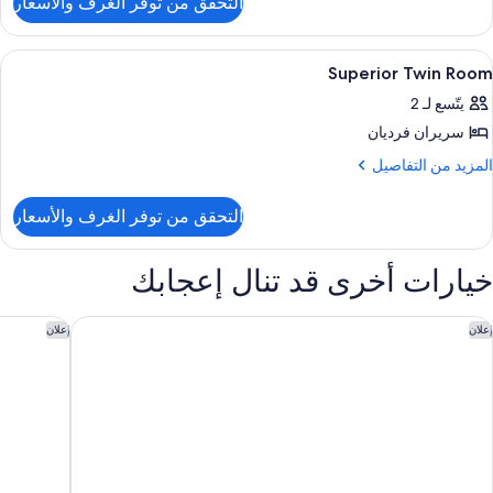
التحقق من توفر الغرف والأسعار
ن
ناح
(Corne
ستعراض
ميني بار وخزنة داخل الغرفة ومكتب وستائر 
2
Superior Twin Room
ميع
يتّسع لـ 2
ور
سريران فرديان
Superio
Twi
لمزيد
المزيد من التفاصيل
ن
Roo
لتفاصيل
التحقق من توفر الغرف والأسعار
ن
Superio
Twi
خيارات أخرى قد تنال إعجابك
Roo
ايا سانور ريزورت آند سبا
ذا فيرا با
إعلان
إعلان