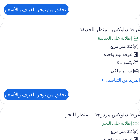
ن
لتفاصيل
التحقق من توفر الغرف والأسعار
ن
رفة
وبيريور
ستعراض
ميني بار وخزنة داخل الغرفة ومكتب وستائر 
4
زدوجة
غرفة ديلوكس - منظر للحديقة
ميع
إطلالة على الحديقة
ور
32 متر مربع
رفة
يلوكس
غرفة نوم واحدة
يتّسع لـ 3
نظر
سرير ملكي
لحديقة
لمزيد
المزيد من التفاصيل
ن
لتفاصيل
التحقق من توفر الغرف والأسعار
ن
رفة
يلوكس
ستعراض
ميني بار وخزنة داخل الغرفة ومكتب وستائر 
4
غرفة ديلوكس مزدوجة - بمنظر للبحر
ميع
نظر
إطلالة على البحر
ور
لحديقة
32 متر مربع
رفة
يلوكس
غرفة نوم واحدة