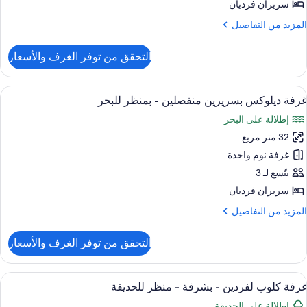
نفصلين
سريران فرديان
لمزيد
المزيد من التفاصيل
نظر
ن
لحديقة
لتفاصيل
التحقق من توفر الغرف والأسعار
ن
رفة
يلوكس
ستعراض
ميني بار وخزنة داخل الغرفة ومكتب وستائر 
4
سريرين
غرفة ديلوكس بسريرين منفصلين - بمنظر للبحر
ميع
نفصلين
إطلالة على البحر
ور
نظر
32 متر مربع
رفة
لحديقة
يلوكس
غرفة نوم واحدة
سريرين
يتّسع لـ 3
نفصلين
سريران فرديان
لمزيد
المزيد من التفاصيل
منظر
ن
لبحر
لتفاصيل
التحقق من توفر الغرف والأسعار
ن
رفة
يلوكس
ستعراض
ميني بار وخزنة داخل الغرفة ومكتب وستائر 
3
سريرين
غرفة كلوب لفردين - بشرفة - منظر للحديقة
ميع
نفصلين
إطلالة على الحديقة