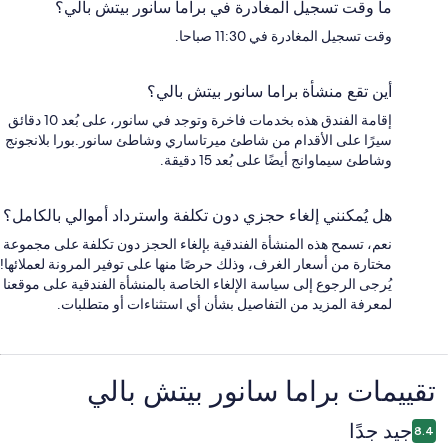
ما وقت تسجيل المغادرة في براما سانور بيتش بالي؟
وقت تسجيل المغادرة في 11:30 صباحا.
أين تقع منشأة براما سانور بيتش بالي؟
إقامة الفندق هذه بخدمات فاخرة وتوجد في سانور، على بُعد 10 دقائق
سيرًا على الأقدام من شاطئ ميرتاساري وشاطئ سانور.بورا بلانجونج
وشاطئ سيماوانج أيضًا على بُعد 15 دقيقة.
هل يُمكنني إلغاء حجزي دون تكلفة واسترداد أموالي بالكامل؟
نعم، تسمح هذه المنشأة الفندقية بإلغاء الحجز دون تكلفة على مجموعة
مختارة من أسعار الغرف، وذلك حرصًا منها على توفير المرونة لعملائها!
يُرجى الرجوع إلى سياسة الإلغاء الخاصة بالمنشأة الفندقية على موقعنا
لمعرفة المزيد من التفاصيل بشأن أي استثناءات أو متطلبات.
التقييمات
تقييمات ⁦براما سانور بيتش بالي⁩
جيد جدًا
8.4