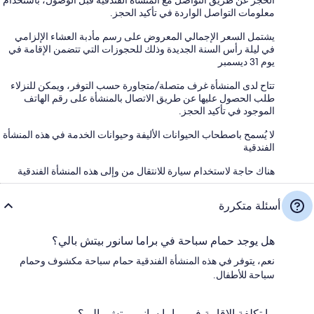
معلومات التواصل الواردة في تأكيد الحجز.
يشتمل السعر الإجمالي المعروض على رسم مأدبة العشاء الإلزامي
في ليلة رأس السنة الجديدة وذلك للحجوزات التي تتضمن الإقامة في
يوم 31 ديسمبر
تتاح لدى المنشأة غرف متصلة/متجاورة حسب التوفر، ويمكن للنزلاء
طلب الحصول عليها عن طريق الاتصال بالمنشأة على رقم الهاتف
الموجود في تأكيد الحجز.
لا يُسمح باصطحاب الحيوانات الأليفة وحيوانات الخدمة في هذه المنشأة
الفندقية
هناك حاجة لاستخدام سيارة للانتقال من وإلى هذه المنشأة الفندقية
أسئلة متكررة
هل يوجد حمام سباحة في براما سانور بيتش بالي؟
نعم، يتوفر في هذه المنشأة الفندقية حمام سباحة مكشوف وحمام
سباحة للأطفال.
ما تكلفة الإقامة في براما سانور بيتش بالي؟