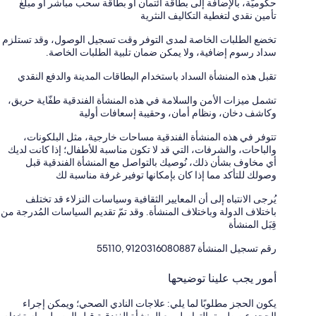
حكوميّة، بالإضافة إلى بطاقة ائتمان أو بطاقة سحب مباشر أو مبلغ
تأمين نقدي لتغطية التكاليف النثرية
تخضع الطلبات الخاصة لمدى التوفر وقت تسجيل الوصول، وقد تستلزم
سداد رسوم إضافية، ولا يمكن ضمان تلبية الطلبات الخاصة.
تقبل هذه المنشأة السداد باستخدام البطاقات المدينة والدفع النقدي
تشمل ميزات الأمن والسلامة في هذه المنشأة الفندقية طفّاية حريق،
وكاشف دخان، ونظام أمان، وحقيبة إسعافات أولية
تتوفر في هذه المنشأة الفندقية مساحات خارجية، مثل البلكونات،
والباحات، والشرفات، التي قد لا تكون مناسبة للأطفال؛ إذا كانت لديك
أي مخاوف بشأن ذلك، نُوصيك بالتواصل مع المنشأة الفندقية قبل
وصولك للتأكد مما إذا كان بإمكانها توفير غرفة مناسبة لك
يُرجى الانتباه إلى أن المعايير الثقافية وسياسات النزلاء قد تختلف
باختلاف الدولة وباختلاف المنشأة. وقد تمّ تقديم السياسات المُدرجة من
قِبَل المنشأة
رقم تسجيل المنشأة ⁦55110, 9120316080887⁩
أمور يجب علينا توضيحها
يكون الحجز مطلوبًا لما يلي: علاجات النادي الصحي؛ ويمكن إجراء
الحجز عن طريق التواصل مع المنشأة الفندقية قبل الوصول، باستخدام