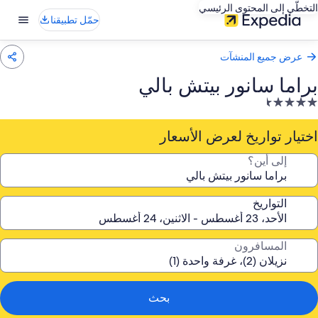
التخطّي إلى المحتوى الرئيسي
حمّل تطبيقنا
عرض جميع المنشآت
براما سانور بيتش بالي
نشأة
ندقية
صنفة
اختيار تواريخ لعرض الأسعار
ـ
إلى أين؟
4.
جمة
التواريخ
المسافرون
بحث