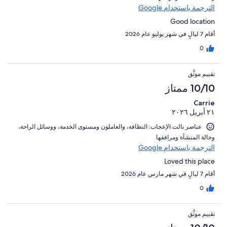
الترجمة باستخدام Google
Good location
أقام 7 ليالٍ في شهر يوليو عام 2026
0
تقييم موثَّق
10/10 ممتاز
Carrie
٢١ أبريل ٢٠٢٦
عناصر نالت الإعجاب: ⁦النظافة⁩، و⁦العاملون ومستوى الخدمة⁩، و⁦وسائل الراحة⁩،
و⁦حالة المنشأة ومرافقها⁩
الترجمة باستخدام Google
Loved this place
أقام 7 ليالٍ في شهر مارس عام 2026
0
تقييم موثَّق