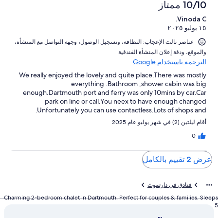
10/10 ممتاز
Vinoda C.
١٥ يوليو ٢٠٢٥
عناصر نالت الإعجاب: ⁦النظافة⁩، و⁦تسجيل الوصول⁩، و⁦جهة التواصل مع المنشأة⁩،
و⁦الموقع⁩، و⁦دقة إعلان المنشأة الفندقية⁩
الترجمة باستخدام Google
We really enjoyed the lovely and quite place.There was mostly
everything .Bathroom ,shower cabin was big
enough.Dartmouth port and ferry was only 10mins by car.Car
park on line or call.You neex to have enough changed
.Unfortunately you can use contactless.Lots of shops and
Restaurant aroundPlace is big enough for a family.The only bunk
أقام ليلتين (2) في شهر يوليو عام 2025
bed can be change for a double or a normal bunk bed.We
spends a lively family time.Thank you
0
عرض 2 تقييم بالكامل
فنادق في دارتموث
Charming 2-bedroom chalet in Dartmouth. Perfect for couples & families. Sleeps
5