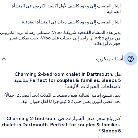
أشار المضيف إلى وجود كاشف لأول أكسيد الكربون في المنشأة
الفندقية
أشار المضيف إلى وجود كاشف دخان في المنشأة الفندقية
يدير هذه المنشأة الفندقية شريكنا، Vrbo. ستتلقى رسالة بريد إلكتروني
من موقع Vrbo بها رابط إلى حساب على Vrbo، حيث يمكنك تغيير
حجزك أو إلغائه.
أسئلة متكررة
هل Charming 2-bedroom chalet in Dartmouth.
Perfect for couples & families. Sleeps 5 مناسبة
لاصطحاب الحيوانات الأليفة؟
نعم، تسمح إقامة الشالية هذه باصطحاب الكلاب (بحد أقصى 2 إجمالًا)
بحد أقصى للوزن يصل حتى 22 كيلو جرامًا لكل حيوان أليف.
كم يبلغ سعر صف السيارات في Charming 2-bedroom
chalet in Dartmouth. Perfect for couples & families.
Sleeps 5؟