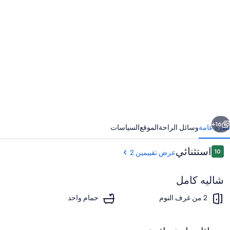
عرض
ور
Charmin
2
bedroo
chale
i
Dartmouth
ابق
التالي
Perfec
16+
نظرة عامة
وسائل الراحة
الموقع
السياسات
fo
التقييمات
استثنائي
10
عرض تقييمين 2
couple
10 من 10
شاليه كامل
families
2 من غرف النوم
حمام واحد
Sleep