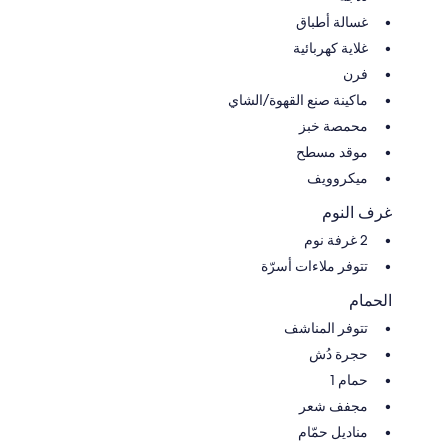
غسالة أطباق
غلاية كهربائية
فرن
ماكينة صنع القهوة/الشاي
محمصة خبز
موقد مسطح
ميكروويف
غرف النوم
2 غرفة نوم
تتوفر ملاءات أسرّة
الحمام
تتوفر المناشف
حجرة دُش
حمام 1
مجفف شعر
مناديل حمّام