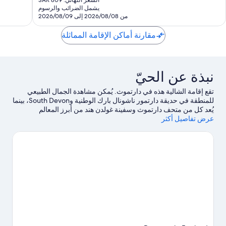
تقييمًا
هو
يشمل الضرائب والرسوم
SAR
من 2026/08/08 إلى 2026/08/09
674
مقارنة أماكن الإقامة المماثلة
نبذة عن الحيّ
تقع إقامة الشالية هذه في دارتموث. يُمكن مشاهدة الجمال الطبيعي
للمنطقة في حديقة دارتمور ناشونال بارك الوطنية وSouth Devon، بينما
يُعد كل من متحف دارتموث وسفينة غولدن هند من أبرز المعالم
عرض تفاصيل أكثر
الثقافية.لا تفوت زيارة كل من حديقة وودلاندز فاميلي الترفيهية وحدائق
ومنزل فيشاكر هاوس آند جاردنز النباتية أيضًا.
تفضل بزيارة أدلتنا للسفر
إلى دارتموث