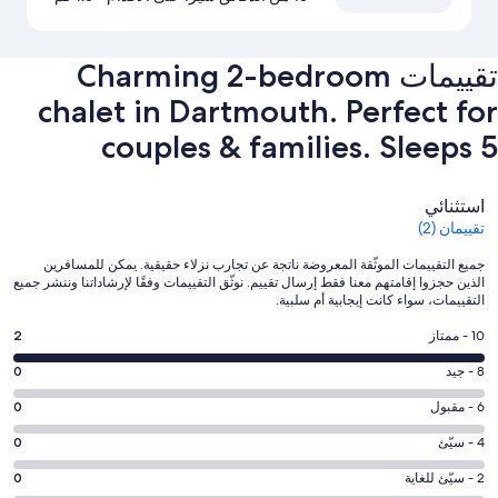
تقييمات ⁦Charming 2-bedroom
chalet in Dartmouth. Perfect for
couples & families. Sleeps 5⁩
التقييمات
استثنائي
تقييمان (2)
جميع التقييمات الموثّقة المعروضة ناتجة عن تجارب نزلاء حقيقية. يمكن للمسافرين
الذين حجزوا إقامتهم معنا فقط إرسال تقييم. نوثّق التقييمات وفقًا لإرشاداتنا وننشر جميع
التقييمات، سواء كانت إيجابية أم سلبية.
درجة
10 - ممتاز
2
التصنيف
درجة
8 - جيد
0
10
التصنيف
-
درجة
6 - مقبول
0
8
ممتاز.
التصنيف
-
درجة
4 - سيّئ
0
2
6
جيد.
التصنيف
من
-
درجة
2 - سيّئ للغاية
0
0
4