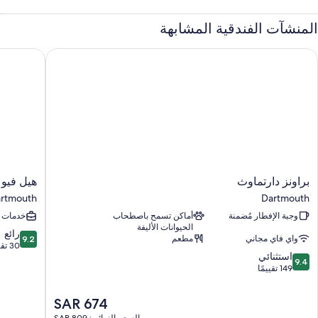
المنشآت الفندقية المشابهة
راونز دارتماوث
هيل فيو ه
براونز
هيل
براونز دارتماوث
هيل فيو
دارتماوث
فيو
rtmouth
Dartmouth
Dartmouth
هاوس
وجبة الإفطار مُضمنة
أماكن تسمح باصطحاب
خدمات ت
artmouth
الحيوانات الأليفة
9.2
رائع
واي فاي مجاني
مطعم
9.2
من
30 تقييمًا
9.4
استثنائي
10،
9.4
من
149 تقييمًا
رائع،
10،
30
استثنائي،
تقييمًا
السعر
SAR 674
149
الحالي
السعر النهائي: SAR 809