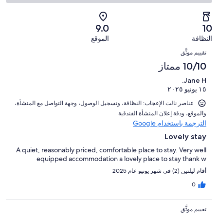
أصل
مقبول.
التصنيف
من
-
2
0
2
أصل
سيّئ.
من
من
-
2
9.0
10
0
تقييمات
أصل
سيّئ
من
من
النظافة
الموقع
النزلاء
2
للغاية.
تقييمات
التقييمات
أصل
من
0
تقييم موثَّق
النزلاء
2
تقييمات
من
10/10 ممتاز
من
النزلاء
أصل
تقييمات
Jane H.
2
النزلاء
١٥ يونيو ٢٠٢٥
من
تقييمات
عناصر نالت الإعجاب: ⁦النظافة⁩، و⁦تسجيل الوصول⁩، و⁦جهة التواصل مع المنشأة⁩،
النزلاء
و⁦الموقع⁩، و⁦دقة إعلان المنشأة الفندقية⁩
الترجمة باستخدام Google
Lovely stay
A quiet, reasonably priced, comfortable place to stay. Very well
equipped accommodation a lovely place to stay thank w
أقام ليلتين (2) في شهر يونيو عام 2025
0
تقييم موثَّق