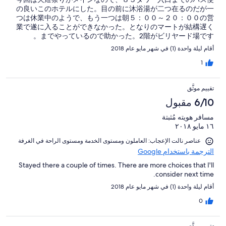
の良いこのホテルにした。目の前に沐浴湯が二つ在るのだが一
つは休業中のようで、もう一つは朝５：００～２０：００の営
業で遂に入ることができなかった。となりのマートが結構遅く
までやっているので助かった。2階がビリヤード場です。
أقام ليلة واحدة (1) في شهر مايو عام 2018
1
تقييم موثَّق
6/10 مقبول
مسافر هويته مُثبتة
١٦ مايو ٢٠١٨
عناصر نالت الإعجاب: ⁦العاملون ومستوى الخدمة⁩ و⁦مستوى الراحة في الغرفة⁩
الترجمة باستخدام Google
Stayed there a couple of times. There are more choices that I'll
consider next time.
أقام ليلة واحدة (1) في شهر مايو عام 2018
0