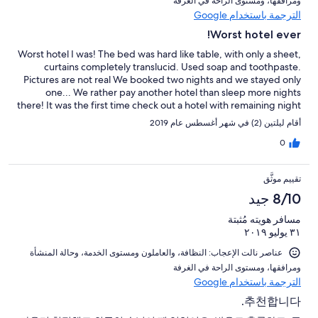
ومرافقها⁩، و⁦مستوى الراحة في الغرفة⁩
الترجمة باستخدام Google
Worst hotel ever!
Worst hotel I was! The bed was hard like table, with only a sheet,
curtains completely translucid. Used soap and toothpaste.
Pictures are not real We booked two nights and we stayed only
one... We rather pay another hotel than sleep more nights
there! It was the first time check out a hotel with remaining night
stay, but I never was in a so unconfortable hotel. PS: Business
أقام ليلتين (2) في شهر أغسطس عام 2019
hotel? Ha, ha, ha...
0
تقييم موثَّق
8/10 جيد
مسافر هويته مُثبتة
٣١ يوليو ٢٠١٩
عناصر نالت الإعجاب: ⁦النظافة⁩، و⁦العاملون ومستوى الخدمة⁩، و⁦حالة المنشأة
ومرافقها⁩، و⁦مستوى الراحة في الغرفة⁩
الترجمة باستخدام Google
추천합니다.