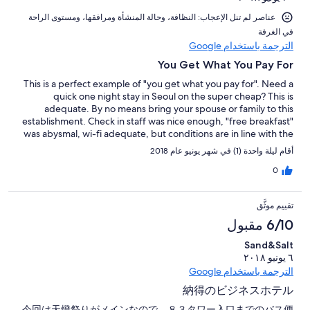
عناصر لم تنل الإعجاب: ⁦النظافة⁩، و⁦حالة المنشأة ومرافقها⁩، و⁦مستوى الراحة
في الغرفة⁩
الترجمة باستخدام Google
You Get What You Pay For
This is a perfect example of "you get what you pay for". Need a
quick one night stay in Seoul on the super cheap? This is
adequate. By no means bring your spouse or family to this
establishment. Check in staff was nice enough, "free breakfast"
was abysmal, wi-fi adequate, but conditions are in line with the
price.
أقام ليلة واحدة (1) في شهر يونيو عام 2018
0
تقييم موثَّق
6/10 مقبول
Sand&Salt
٦ يونيو ٢٠١٨
الترجمة باستخدام Google
納得のビジネスホテル
今回は天燈祭りがメインなので、８３タワー入口までのバス便