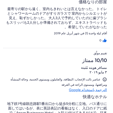
価格なりの部屋
最寄りの駅から遠く、室内もきれいとは言えなかった。 トイレ
とシャワールームのドアがすりガラスで 室内からシルエットが
見え、恥ずかしかった。 大人3人で予約していたのに歯ブラシ
もスリッパも2人分しか準備されておらず、エキストラベッドも
希望していたがなかった。
أقام ليلة واحدة (1) في شهر أبريل عام 2019
0
تقييم موثَّق
10/10 ممتاز
مسافر هويته مُثبتة
٣ مايو ٢٠١٩
عناصر نالت الإعجاب: ⁦النظافة⁩، و⁦العاملون ومستوى الخدمة⁩، و⁦حالة المنشأة
ومرافقها⁩، و⁦مستوى الراحة في الغرفة⁩
الترجمة باستخدام Google
快適なホテル
地下鉄1号線顕忠路駅1番出口から徒歩5分程に立地。バス通りに
面してはいるが、表に英語表記の看板はなく、入口のドアに紙
で「Apsan Businesses Hotel 」と貼り付けてあるだけで、日本