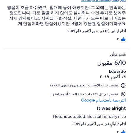
방음이 조금 아쉬웠고.. 침대에 등이 아팠지만, 그 외에는 만족하는
정도입니다. 따로 말을 하지 않아도 실내화나 수건 추가로 챙겨주
셔서 감사했어요. 샤워실과 화장실, 세면대가 모두 따로 되어있는
게 단점이라면 단점이겠지만, 4명이 갔을땐 장점이더라구요.
أقام ليلتين (2) في شهر أكتوبر عام 2019
0
تقييم موثَّق
6/10 مقبول
Eduardo
١٤ أكتوبر ٢٠١٩
عناصر نالت الإعجاب: العاملون ومستوى الخدمة
عناصر لم تنل الإعجاب: حالة المنشأة ومرافقها
الترجمة باستخدام Google
It was alright
Hotel is outdated. But staff is really nice
أقام 7 ليالٍ في شهر أكتوبر عام 2019
0