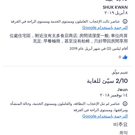
SHUK KWAN
٨ أبريل ٢٠١٩
عناصر نالت الإعجاب: ⁦العاملون ومستوى الخدمة⁩ و⁦مستوى الراحة في الغرفة⁩
الترجمة باستخدام Google
位處住宅區，附近沒有太多食店商店; 房間清潔度一般; 車位尚算
充足; 早餐極簡，甚至沒有枱椅，只好帶回房間享用
أقام ليلتين (2) في شهر أبريل عام 2019
0
تقييم موثَّق
2/10 سيّئ للغاية
Jeun
١٤ نوفمبر ٢٠١٨
عناصر لم تنل الإعجاب: ⁦النظافة⁩، و⁦العاملون ومستوى الخدمة⁩، و⁦حالة المنشأة
ومرافقها⁩، و⁦مستوى الراحة في الغرفة⁩
الترجمة باستخدام Google
비추요
최악