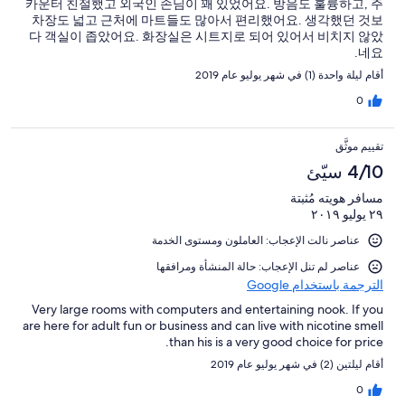
카운터 친절했고 외국인 손님이 꽤 있었어요. 방음도 훌륭하고, 주
차장도 넓고 근처에 마트들도 많아서 편리했어요. 생각했던 것보
다 객실이 좁았어요. 화장실은 시트지로 되어 있어서 비치지 않았
네요.
أقام ليلة واحدة (1) في شهر يوليو عام 2019
0
تقييم موثَّق
4/10 سيّئ
مسافر هويته مُثبتة
٢٩ يوليو ٢٠١٩
عناصر نالت الإعجاب: العاملون ومستوى الخدمة
عناصر لم تنل الإعجاب: حالة المنشأة ومرافقها
الترجمة باستخدام Google
Very large rooms with computers and entertaining nook. If you
are here for adult fun or business and can live with nicotine smell
than his is a very good choice for price.
أقام ليلتين (2) في شهر يوليو عام 2019
0