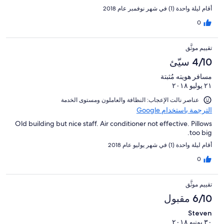
أقام ليلة واحدة (1) في شهر نوفمبر عام 2018
0
تقييم موثَّق
4/10 سيّئ
مسافر هويته مُثبتة
٢١ يوليو ٢٠١٨
عناصر نالت الإعجاب: ⁦النظافة⁩ و⁦العاملون ومستوى الخدمة⁩
الترجمة باستخدام Google
Old building but nice staff. Air conditioner not effective. Pillows
too big.
أقام ليلة واحدة (1) في شهر يوليو عام 2018
0
تقييم موثَّق
6/10 مقبول
Steven
٣٠ يونيو ٢٠١٨