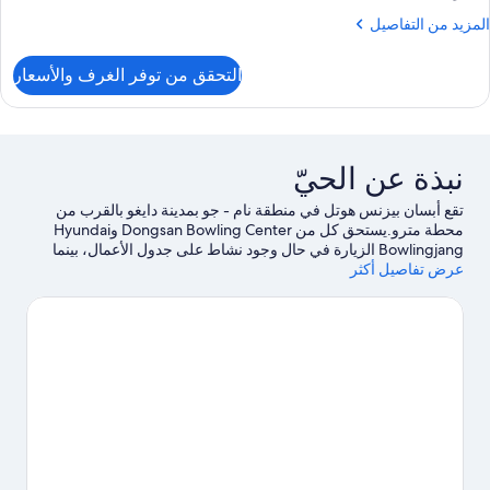
fee
لمزيد
المزيد من التفاصيل
KR
ن
10,000
لتفاصيل
التحقق من توفر الغرف والأسعار
ن
VI
Roo
(Extr
perso
نبذة عن الحيّ
fee
KR
تقع أبسان بيزنس هوتل في منطقة نام - جو بمدينة دايغو بالقرب من
10,000
محطة مترو.يستحق كل من Dongsan Bowling Center وHyundai
Bowlingjang الزيارة في حال وجود نشاط على جدول الأعمال، بينما
عرض تفاصيل أكثر
يُمكن زيارة كل من Palgongsan National Park وDaegu Duryu Park
لمن يرغبون في الاستمتاع بالجمال الطبيعي للمنطقة.لا تفوت زيارة كل
من E-World وJingak Cultural Center أيضًا.
تفضل بزيارة أدلتنا للسفر
إلى دايغو