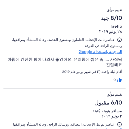
تقييم موثَّق
8/10 جيد
Taeho
٢٨ يوليو ٢٠١٩
عناصر نالت الإعجاب: ⁦العاملون ومستوى الخدمة⁩، و⁦حالة المنشأة ومرافقها⁩،
و⁦مستوى الراحة في الغرفة⁩
الترجمة باستخدام Google
아침에 간단한 빵이 나와서 좋았어요. 유리창에 껌은 좀..... 사장님
친절해요.
أقام ليلة واحدة (1) في شهر يوليو عام 2019
0
تقييم موثَّق
6/10 مقبول
مسافر هويته مُثبتة
٢ يونيو ٢٠١٩
عناصر لم تنل الإعجاب: ⁦النظافة⁩، و⁦وسائل الراحة⁩، و⁦حالة المنشأة ومرافقها⁩