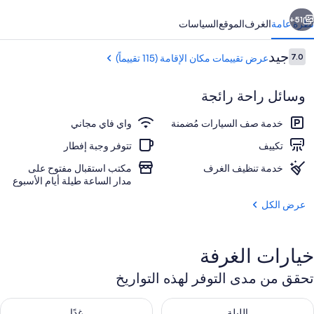
ابق
التالي
51+
نظرة عامة
الغرف
الموقع
السياسات
التقييمات
جيد
7.0
عرض تقييمات مكان الإقامة (115 تقييماً)
7.0 من 10
وسائل راحة رائجة
خدمة صف السيارات مُضمنة
واي فاي مجاني
تكييف
تتوفر وجبة إفطار
خدمة تنظيف الغرف
مكتب استقبال مفتوح على
الردهة
مدار الساعة طيلة أيام الأسبوع
عرض الكل
خيارات الغرفة
تحقق من مدى التوفر لهذه التواريخ
حقق من مدى التوفر لليلة للفترة أغسطس 7 - أغسطس 8
تحقق من مدى التوفر لغد للفترة أغسطس 8 
الليلة
غدًا