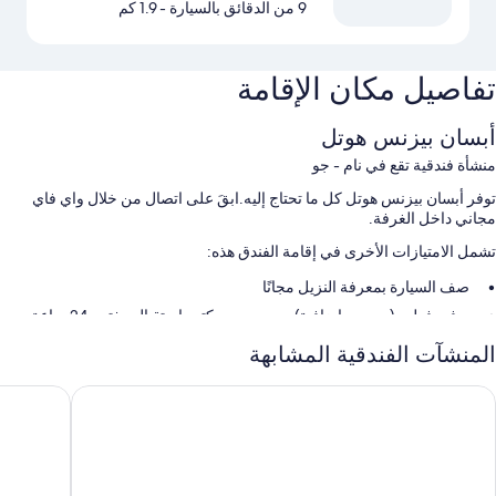
9 من الدقائق بالسيارة
- 1.9 كم
تفاصيل مكان الإقامة
أبسان بيزنس هوتل
منشأة فندقية تقع في نام - جو
توفر أبسان بيزنس هوتل كل ما تحتاج إليه.ابقَ على اتصال من خلال واي فاي
مجاني داخل الغرفة.
تشمل الامتيازات الأخرى في إقامة الفندق هذه:
صف السيارة بمعرفة النزيل مجانًا
بوفيه فطور (برسوم إضافية)، ومصعد، ومكتب استقبال مفتوح 24 ساعة
تخزين الأمتعة ولا يُسمَح بالتدخين
المنشآت الفندقية المشابهة
سمات الغرفة
ويوكو إن دايجو دونجسيونج رو
براون دوت
توفر جميع غرف النزلاء في منِشأة أبسان بيزنس هوتل وسائل راحة مثل تكييف،
إلى جانب وسائل راحة مثل إنترنت لاسلكي مجاناً وزجاجات مياه مجانية.
تتضمن وسائل الراحة الأخرى: