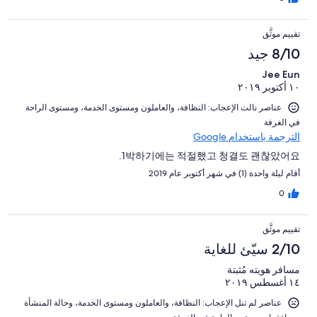
تقييم موثَّق
8/10 جيد
Jee Eun
١٠ أكتوبر ٢٠١٩
عناصر نالت الإعجاب: ⁦النظافة⁩، و⁦العاملون ومستوى الخدمة⁩، و⁦مستوى الراحة
في الغرفة⁩
الترجمة باستخدام Google
1박하기에는 적절했고 청결도 괜찮았어요.
أقام ليلة واحدة (1) في شهر أكتوبر عام 2019
0
تقييم موثَّق
2/10 سيّئ للغاية
مسافر هويته مُثبتة
١٤ أغسطس ٢٠١٩
عناصر لم تنل الإعجاب: ⁦النظافة⁩، و⁦العاملون ومستوى الخدمة⁩، و⁦حالة المنشأة