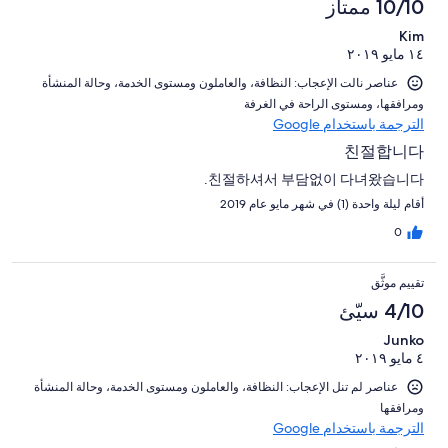
10/10 ممتاز
Kim
١٤ مايو ٢٠١٩
عناصر نالت الإعجاب: ⁦النظافة⁩، و⁦العاملون ومستوى الخدمة⁩، و⁦حالة المنشأة
ومرافقها⁩، و⁦مستوى الراحة في الغرفة⁩
الترجمة باستخدام Google
친절합니다
친절하셔서 부담없이 다녀왔습니다.
أقام ليلة واحدة (1) في شهر مايو عام 2019
0
تقييم موثَّق
4/10 سيّئ
Junko
٤ مايو ٢٠١٩
عناصر لم تنل الإعجاب: ⁦النظافة⁩، و⁦العاملون ومستوى الخدمة⁩، و⁦حالة المنشأة
ومرافقها⁩
الترجمة باستخدام Google