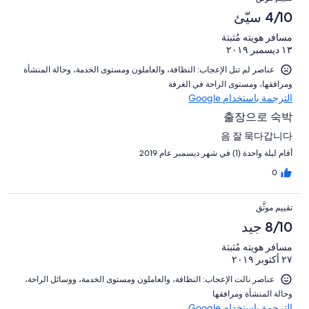
4/10 سيّئ
مسافر هويته مُثبتة
١٣ ديسمبر ٢٠١٩
عناصر لم تنل الإعجاب: ⁦النظافة⁩، و⁦العاملون ومستوى الخدمة⁩، و⁦حالة المنشأة
ومرافقها⁩، و⁦مستوى الراحة في الغرفة⁩
الترجمة باستخدام Google
출장으로 숙박
음 잘 묵다갑니다
أقام ليلة واحدة (1) في شهر ديسمبر عام 2019
0
تقييم موثَّق
8/10 جيد
مسافر هويته مُثبتة
٢٧ أكتوبر ٢٠١٩
عناصر نالت الإعجاب: ⁦النظافة⁩، و⁦العاملون ومستوى الخدمة⁩، و⁦وسائل الراحة⁩،
و⁦حالة المنشأة ومرافقها⁩
الترجمة باستخدام Google