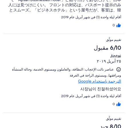
人には見つけにくい。 フロントの対応は、パスポート提示のみ
とスムーズ。「ビジネスホテル」という屋号だが、客室は、韓
国の地方によくあるラブホ風の室内。広めのレストルームにバ
أقام ليلة واحدة (1) في شهر أبريل عام 2019
スタブはなく、シャワー、洗面台、トイレが設置される。 wifi
は快適につながるほか、iPhone 用をはじめ充電用のプラグが3
0
種設置され重宝する。 朝食付きだが、トースト、ゆで卵、薄め
のコーヒーくらいなので期待しない方が良い。ただし近所にス
تقييم موثَّق
ーパーやコンビニもあるので、困らない。 チェックアウトは
12:00とゆっくり過ごせる。
6/10 مقبول
Jintai
٢٥ أبريل ٢٠١٩
عناصر نالت الإعجاب: ⁦النظافة⁩، و⁦العاملون ومستوى الخدمة⁩، و⁦حالة المنشأة
ومرافقها⁩، و⁦مستوى الراحة في الغرفة⁩
الترجمة باستخدام Google
사장님이 친절하셨어요
أقام ليلة واحدة (1) في شهر أبريل عام 2019
0
تقييم موثَّق
8/10 جيد