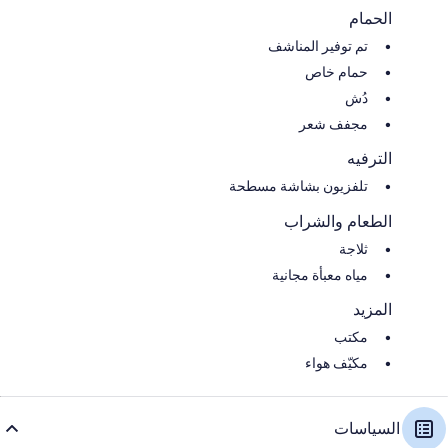
الحمام
تم توفير المناشف
حمام خاص
دُش
مجفف شعر
الترفيه
تلفزيون بشاشة مسطحة
الطعام والشراب
ثلاجة
مياه معبأة مجانية
المزيد
مكتب
مكيّف هواء
السياسات