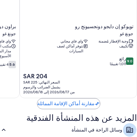
حمامات مزودة بتجهيزات دش ومجففات شعر
ثلاجات، وخدمة تنظيف الغرف يوميًا، ومكاتب
تويوكو
براون
تويوكو إن دايجو دونجسيونج رو
براون دو
إن
دوت
جونغ غو
جونغ غو
دايجو
دونغسيون
وجبة الإفطار مُضمنة
واي فاي مجاني
واي فاي
دونجسيونج
رو
تكييف
تتوفر أماكن لصف
مكتب اس
رو
جونغ
السيارات
مدار الس
جونغ
غو
الأسبوع
9.0
غو
رائع
9.0
5.6
من
1,011 تقييمًا
5.6
4 تقييمات
من
10،
10،
رائع،
السعر
SAR 204
4
1,011
الحالي
السعر النهائي: SAR 225
تقييمات
تقييمًا
هو
يشمل الضرائب والرسوم
SAR
من 2026/08/17 إلى 2026/08/18
204
مقارنة أماكن الإقامة المماثلة
المزيد عن هذه المنشأة الفندقية
وسائل الراحة في المنشأة