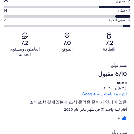
-
درجة
6 - مقبول
29
8
ممتاز.
التصنيف
-
درجة
4 - سيّئ
14
16
6
جيد.
التصنيف
من
-
درجة
2 - سيّئ للغاية
7
49
4
أصل
مقبول.
التصنيف
من
-
115
29
2
أصل
سيّئ.
من
من
-
115
7.2
7.0
7.2
14
تقييمات
أصل
سيّئ
من
من
النظافة
الموقع
العاملون ومستوى
النزلاء
115
للغاية.
تقييمات
أصل
الخدمة
من
7
النزلاء
115
التقييمات
تقييمات
من
تقييم موثَّق
من
النزلاء
أصل
6/10 مقبول
تقييمات
115
النزلاء
suna
من
٢٤ يناير ٢٠٢٠
تقييمات
الترجمة باستخدام Google
النزلاء
조식포함 결재였는데 조식 못먹음 준비가 안되어 있음
أقام ليلة واحدة (1) في شهر يناير عام 2020
0
تقييم موثَّق