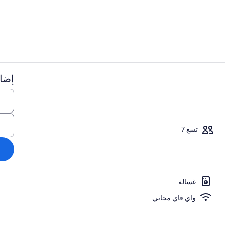
منطقة المعيش
إضاف
شرفة/رواق
تسع 7
غسالة
واي فاي مجاني