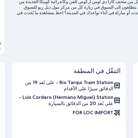
كل من متحف كازا دي لوس أركوس للفن وكاتدرائية كوينكا الجديدة من
ين يتطلعون إلى التسوق في زيارة كل من مركز مول ديل ريو للتسوق
 أو مباراة في أثناء تواجدك في المدينة؟ احظ بمشاهدة ما يُحدث في
تفضل بزيارة أدلتنا للسفر إلى كوينكا
y
ع
التنقّل في المنطقة
Río Tarqui Tram Station - على بُعد 19 من
الدقائق سيرًا على الأقدام
Luis Cordero (Hermano Miguel) Station -
على بُعد 20 من الدقائق بالسيارة
FOR LOC IMPORT