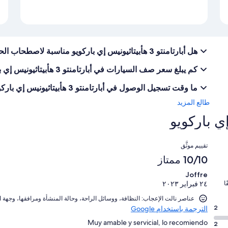
هل أبارتامنتو 3 هأبيتاثيونيس إي باركويو مناسبة لاصطحاب الحيوانات الأليفة؟
كم يبلغ سعر صف السيارات في أبارتامنتو 3 هأبيتاثيونيس إي باركويو؟
ما وقت تسجيل الوصول في أبارتامنتو 3 هأبيتاثيونيس إي باركويو؟
طالع المزيد
التقييمات
تقييم موثَّق
10/10 ممتاز
Joffre
ا
٢٤ فبراير ٢٠٢٣
عناصر نالت الإعجاب: ⁦النظافة⁩، و⁦وسائل الراحة⁩، و⁦حالة المنشأة ومرافقها⁩، و⁦جهة التواصل مع المنشأة⁩
2
الترجمة باستخدام Google
Muy amable y servicial, lo recomiendo
2