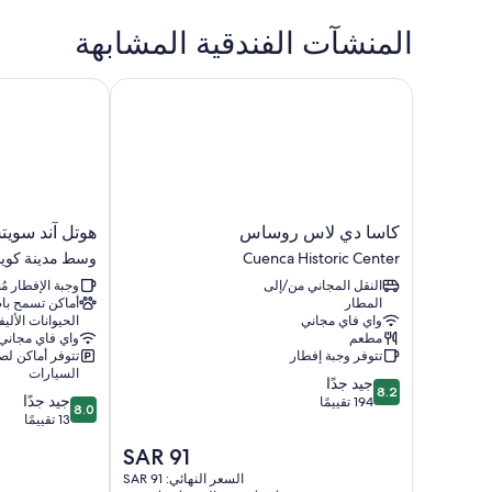
المنشآت الفندقية المشابهة
كاسا دي لاس روساس
هوتل آند سويتس
كاسا
هوتل
كاسا دي لاس روساس
هوتل آند سوي
دي
آند
Cuenca Historic Center
وسط مدينة كوين
لاس
سويتس
النقل المجاني من/إلى
وجبة الإفطار م
روساس
إل
المطار
أماكن تسمح ب
Cuenca
كويجوت
واي فاي مجاني
الحيوانات الأليف
Historic
وسط
مطعم
واي فاي مجاني
Center
مدينة
تتوفر وجبة إفطار
تتوفر أماكن ل
كوينكا
السيارات
8.2
جيد جدًا
8.2
8.0
جيد جدًا
من
194 تقييمًا
8.0
من
13 تقييمًا
10،
10،
جيد
السعر
SAR 91
جيد
جدًا،
الحالي
جدًا،
السعر النهائي: SAR 91
194