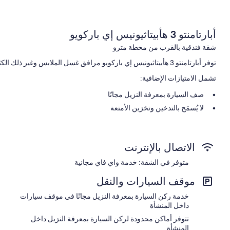
أبارتامنتو 3 هأبيتاثيونيس إي باركويو
شقة فندقية بالقرب من محطة مترو
توفر أبارتامنتو 3 هأبيتاثيونيس إي باركويو مرافق غسل الملابس وغير ذلك الكثير.يُمكن للنزلاء الاتصال بواي فاي مجاني داخل الغرفة.
تشمل الامتيازات الإضافية:
صف السيارة بمعرفة النزيل مجانًا
لا يُسمَح بالتدخين وتخزين الأمتعة
سمات الغرفة
تقدم جميع غرف النزلاء في منِشأة أبارتامنتو
الاتصال بالإنترنت
إنترنت لاسلكي مجاناً ووحدات ميني بار.
متوفر في الشقة: خدمة واي فاي مجانية
تشمل وسائل الراحة الإضافية:
موقف السيارات والنقل
دُش غزير وشامبو
خدمة ركن السيارة بمعرفة النزيل مجانًا في موقف سيارات
دواليب/خزائن ملابس، ومناطق منفصلة لتناول الطعام، ومطابخ
داخل المنشأة
تتوفر أماكن محدودة لركن السيارة بمعرفة النزيل داخل
المنشأة