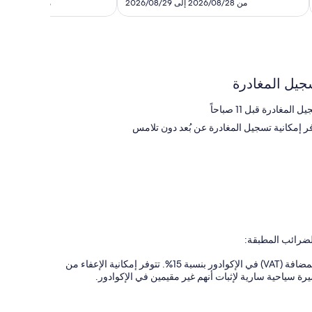
هو
من 2026/08/28 إلى 2026/08/29
من 2026/08/15 إلى 2026/08/16
تقييمًا
SAR
229
جيل المغادرة
 المغادرة قبل 11 صباحاً
فر إمكانية تسجيل المغادرة عن بُعد دون تلامس
لضرائب المطبقة:
قد يُطلب منك دفع الرسوم التالية في المنشأة الفندقية: ضريبة القيمة المضافة (VAT) في الإكوادور بنسبة 15%. تتوفر إمكانية الإعفاء من
رة سياحية سارية لإثبات أنهم غير مقيمين في الإكوادور.