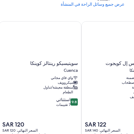
عرض جميع وسائل الراحة في المنشأة
 إل كويجوت
سويتيسيكو رينتالز كوينكا
سويتيسيكو
تس إل كويجوت
سويتيسيكو رينتالز كوينكا
رينتالز
كا
Cuenca
كوينكا
ُضمنة
واي فاي مجاني
Cuenca
اصطحاب
ميكروويف
ة
منطقة معيشة/تناول
الطعام
صف
9.8
استثنائي
9.8
من
7 تقييمات
10،
استثنائي،
7
السعر
السعر
SAR 120
SAR 122
تقييمات
الحالي
الحالي
السعر النهائي: SAR 140
السعر النهائي: SAR 120