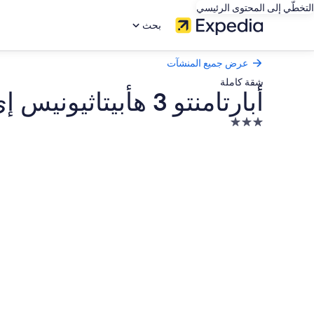
التخطّي إلى المحتوى الرئيسي
بحث
عرض جميع المنشآت
شقة كاملة
أبارتامنتو 3 هأبيتاثيونيس إي باركويو
منشأة
فندقية
معرض
مصنفة
صور
بـ
أبارتامنتو
3.0
نجوم
3
هأبيتاثيونيس
إي
باركويو