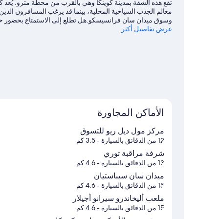
تقع هذه الشقة بمدينة كوينكا وهي بالقرب من محطة مترو. يُعد 
معالم الجذب السياحية المحلية، بينما قد يرغب المسافرون الذ
وسوق ميدان سان فرانسيسكو.هل تطلع إلى الاستمتاع بحضور حدث
عرض تفاصيل أكثر
Pista De Bicicross Bmx Cuenca أو ملعب أليخاندرو سيرانو أجيلار.
الأماكن المجاورة
مركز مول ديل ريو للتسوق
12 من الدقائق بالسيارة
- 3.5 كم
شرفة مراقبة توري
13 من الدقائق بالسيارة
- 4.6 كم
ميدان سان سيباستيان
15 من الدقائق بالسيارة
- 4.6 كم
ملعب أليخاندرو سيرانو أجيلار
15 من الدقائق بالسيارة
- 4.6 كم