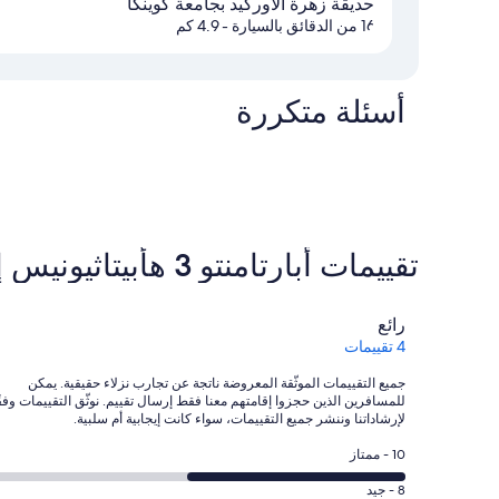
حديقة زهرة الأوركيد بجامعة كوينكا
16 من الدقائق بالسيارة
- 4.9 كم
أسئلة متكررة
تقييمات ⁦أبارتامنتو 3 هأبيتاثيونيس إي باركويو⁩
التقييمات
رائع
4 تقييمات
جميع التقييمات الموثّقة المعروضة ناتجة عن تجارب نزلاء حقيقية. يمكن
للمسافرين الذين حجزوا إقامتهم معنا فقط إرسال تقييم. نوثّق التقييمات وفقً
لإرشاداتنا وننشر جميع التقييمات، سواء كانت إيجابية أم سلبية.
درجة
10 - ممتاز
التصنيف
درجة
8 - جيد