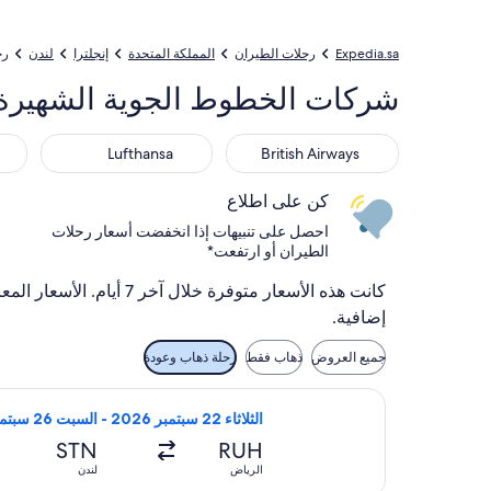
Expedia.sa
رحلات الطيران
المملكة المتحدة
إنجلترا
لندن
رح
شركات الخطوط الجوية الشهيرة إ
ance
Lufthansa
British Airways
Lufthansa
British Airways
كن على اطلاع
احصل على تنبيهات إذا انخفضت أسعار رحلات
الطيران أو ارتفعت*
كانت هذه الأسعار متوفر
إضافية.
جميع العروض
ذهاب فقط
رحلة ذهاب وعودة
تحديد رحلة طيران ⁦أناضول جيت⁩ المغادِرة في ⁦الثلاثاء 22 سبتمبر 2026⁩ من ⁦الرياض⁩ إلى ⁦لندن⁩، والعائدة في ⁦السبت 26 سبتمبر 2026⁩، بسعر ⁦SAR 1,341⁩ عُثر عليها منذ ساعة واحدة
الثلاثاء 22 سبتمبر 2026 - السبت 26 سبتمبر 2026
STN
RUH
الرياض
لندن