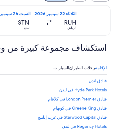
تحديد رحلة طيران ⁦أناضول جيت⁩ المغادِرة في ⁦الثلاثاء 22 سبتمبر 2026⁩ من ⁦الرياض⁩ إلى ⁦لندن⁩، والعائدة في ⁦السبت 26 سبتمبر 2026⁩، بسعر ⁦SAR 1,341⁩ عُثر عليها منذ ساعة واحدة
الثلاثاء 22 سبتمبر 2026 - السبت 26 سبتمبر 2026
STN
RUH
الرياض
لندن
استكشاف مجموعة كبيرة من وجهات ا
الإقامة
رحلات الطيران
السيارات
فنادق لندن
Hyde Park Hotels في لندن
فنادق London Premier في كلافام
فنادق Greene King في كوبهام
فنادق Starwood Capital في غرب إيلينج
Regency Hotels في لندن
Marriott Hotels & Resorts في ويمبلدون