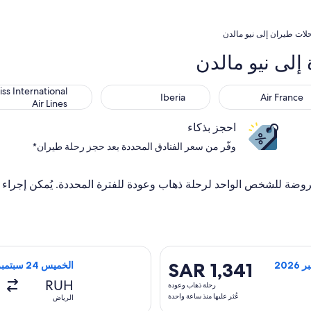
لات طيران إلى نيو مالدن
لى نيو مالدن
ernational Air Lines
Iberia
Air Fr
ss International
Iberia
Air France
Air Lines
احجز بذكاء
وفّر من سعر الفنادق المحددة بعد حجز رحلة طيران*
ة خلال آخر 7 أيام. الأسعار المعروضة للشخص الواحد لرحلة ذهاب وعودة للفترة المحددة. ي
تحديد رحلة طيران ⁦خطوط بيغاسوس الجوية⁩ المغادِرة في ⁦الخميس 24 سبتمبر 2026⁩ من ⁦الرياض⁩ إلى ⁦لندن⁩، والعائدة في ⁦الثلاثاء 6 أكتوبر 2026⁩، بسعر ⁦SAR 1,529⁩ عُثر عليها منذ 3 أي
SAR 1,341
SAR 1,341
الخميس 24 سبتمبر 2026 - الثلاثاء 6 أكتوبر 2026
رحلة
RUH
رحلة ذهاب وعودة
ذهاب
عُثر عليها منذ ساعة واحدة
الرياض
وعودة,