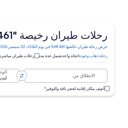
رحلات طيران رخيصة "SAR 461" إلى نيو مالدن
تفتح
عرض رحلة طيران تكلفتها SAR 461 في يوم الثلاثاء، 22 سبتمبر 2026
الصفحة
رحلة ذهاب وعودة
اتجاه واحد
تشمل عدة مدن
رحلات طيران مباشرة
في
نافذة
جديدة
الانطلاق من
الوج
أضِف مكان إقامة لحجز باقة والتوفير*