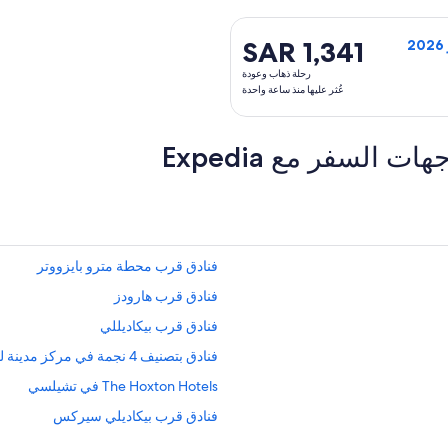
SAR 1,341
SAR 1,341
رحلة
رحلة ذهاب وعودة
ذهاب
عُثر عليها منذ ساعة واحدة
وعودة,
عُثر
عليها
لسفر مع Expedia
منذ
ساعة
واحدة
فنادق قرب محطة مترو بايزووتر
فنادق قرب هارودز
فنادق قرب بيكاديللي
فنادق بتصنيف 4 نجمة في مركز مدينة لندن
The Hoxton Hotels في تشيلسي
فنادق قرب بيكاديلي سيركس
فنادق بتصنيف 5 نجمة في هامرسميث وفولهام