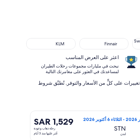
KLM
Finnair
Swiss Int
Swi
KLM
Finnair
اعثر على العرض المناسب
نبحث في مليارات مجموعات رحلات الطيران
لمساعدتك في العثور على مغامرتك التالية
ُمكن إجراء تغييرات على كلٍّ من الأسعار والتوفر. تُطبَّق شروط
ام
SAR 1,529
SAR 1,529
رحلة
STN
رحلة ذهاب وعودة
ذهاب
عُثر عليها منذ 3 أيام
لندن
وعودة,