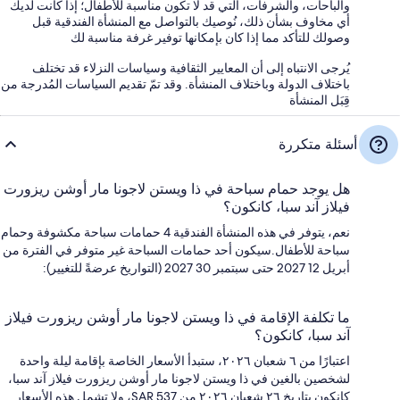
والباحات، والشرفات، التي قد لا تكون مناسبة للأطفال؛ إذا كانت لديك
أي مخاوف بشأن ذلك، نُوصيك بالتواصل مع المنشأة الفندقية قبل
وصولك للتأكد مما إذا كان بإمكانها توفير غرفة مناسبة لك
يُرجى الانتباه إلى أن المعايير الثقافية وسياسات النزلاء قد تختلف
باختلاف الدولة وباختلاف المنشأة. وقد تمّ تقديم السياسات المُدرجة من
قِبَل المنشأة
أسئلة متكررة
هل يوجد حمام سباحة في ذا ويستن لاجونا مار أوشن ريزورت
فيلاز آند سبا، كانكون؟
نعم، يتوفر في هذه المنشأة الفندقية 4 حمامات سباحة مكشوفة وحمام
سباحة للأطفال.سيكون أحد حمامات السباحة غير متوفر في الفترة من
أبريل 12 2027 حتى سبتمبر 30 2027 (التواريخ عرضةً للتغيير):
ما تكلفة الإقامة في ذا ويستن لاجونا مار أوشن ريزورت فيلاز
آند سبا، كانكون؟
اعتبارًا من ٦ شعبان ٢٠٢٦، ستبدأ الأسعار الخاصة بإقامة ليلة واحدة
لشخصين بالغين في ذا ويستن لاجونا مار أوشن ريزورت فيلاز آند سبا،
كانكون بتاريخ ٢٦ شعبان ٢٠٢٦ من SAR 537، ولا تشمل هذه الأسعار