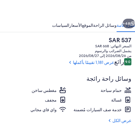
وشن
يزورت
ابق
التالي
يلاز
48+
نظرة عامة
وسائل الراحة
الموقع
الأسعار
السياسات
ند
السعر
SAR 537
با،
الحالي
السعر النهائي: SAR 668
انكون
هو
يشمل الضرائب والرسوم
SAR
من 2026/08/26 إلى 2026/08/27
537
التقييمات
رائع
9.0
عرض 1,181 تقييمًا بأكملها
9.0 من 10
وسائل راحة رائجة
المنشأة من الخارج
حمام سباحة
مغطس ساخن
غسالة
مجفف
خدمة صف السيارات مُضمنة
واي فاي مجاني
عرض الكل