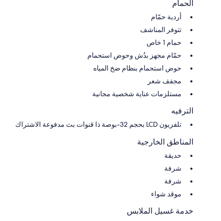
الحمام
أردية حمّام
تتوفر المناشف
حمام 1 خاص
حمّام مجهز بدُش وحوض استحمام
حوض استحمام بنظام ضخ المياه
مجفف شعر
مستلزمات عناية شخصية مجانية
الترفيه
تلفزيون LCD بحجم 32-بوصة ذا قنوات بث مدفوعة الاشتراك
المناطق الخارجية
حديقة
شرفة
شرفة
موقد شواء
خدمة غسيل الملابس