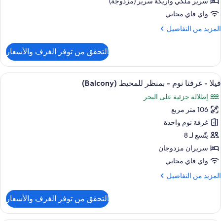
سرير ملكي‫‬ وأريكة سرير (مزدوجة)
احدة
واي فاي مجاني
لمزيد
المزيد من التفاصيل
شرفة
ن
(Oceanfron
لتفاصيل
التحقق من توفر الغرف والأسعار
ن
يلا
ستعراض
تلفزيون إل سي دي بحجم 32-بوصة يعرض قنوات تلفزيونية باشتراك مدفوع
9
رفة
فيلا - غرفتا نوم - بمنظر للمحيط (Balcony)
ميع
وم
إطلالة جزئية على البحر
احدة
ور
106 متر مربع
يلا
شرفة
غرفة نوم واحدة
(Oceanfro
رفتا
يتّسع لـ 8
وم
سريران مزدوجان
واي فاي مجاني
منظر
لمزيد
المزيد من التفاصيل
لمحيط
ن
(Balcon
لتفاصيل
التحقق من توفر الغرف والأسعار
ن
يلا