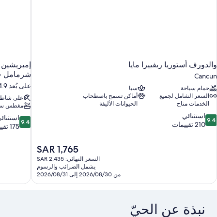
والدورف أستوريا ريفييرا مايا
إمبريشين 
شرمامل ج
Cancun
على بُعد 14.9 كم من كانكون
حمام سباحة
سبا
السعر الشامل لجميع
أماكن تسمح باصطحاب
على شاط
الخدمات متاح
الحيوانات الأليفة
مغطس سا
9.
استثنائي
9.4
استثنائ
9.4
9.4
ن
210 تقييمات
من
175 تقييمًا
10،
10،
ستثنائي،
استثنائي،
السعر
SAR 1,765
21
175
الحالي
قييمات
السعر النهائي: SAR 2,435
تقييمًا
هو
يشمل الضرائب والرسوم
SAR
من 2026/08/30 إلى 2026/08/31
1,765
نبذة عن الحيّ