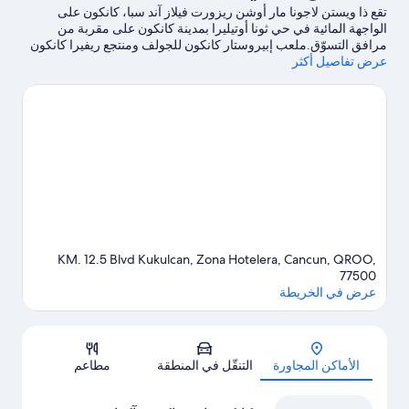
تقع ذا ويستن لاجونا مار أوشن ريزورت فيلاز آند سبا، كانكون على
الواجهة المائية في حي ثونا أوتيليرا بمدينة كانكون على مقربة من
مرافق التسوّق.ملعب إبيروستار كانكون للجولف ومنتجع ريفيرا كانكون
عرض تفاصيل أكثر
للجولف من الأماكن التي ينبغي زيارتها إذا كنت تنوي الاستمتاع بالأنشطة،
بينما يُمكن زيارة كل من الساحل الغربي لجزيرة موخيريس، وبونتا
كانكون، ومتنزه بونتا نيزوك الوطني وحديقة سوسيميلكو الترفيهية إذا
كنت تنوي زيارة أماكن الجذب السياحي الشهيرة في المنطقة.هل
تصطحب أطفالك في السفر؟ لا تفوت زيارة El Sol de Cancun، أو
استمتع بحدث أو مباراة في ملعب أويزيز.هل ترغب في خوض تجربة
جديدة؟ يُمكنك الاستمتاع بخوض تجارب الغوص باستخدام المعدات،
والغوص بأنبوب التنفس، والتزلج على الماء في أماكن قريبة من
المنشأة.
تفضل بزيارة أدلتنا للسفر إلى كانكون
KM. 12.5 Blvd Kukulcan, Zona Hotelera, Cancun, QROO,
77500
عرض في الخريطة
الخريطة
الأماكن المجاورة
التنقّل في المنطقة
مطاعم