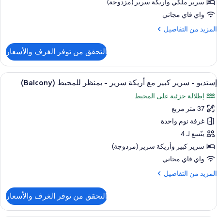
سرير ملكي‫‬ وأريكة سرير (مزدوجة)
احدة
واي فاي مجاني
لمزيد
المزيد من التفاصيل
منظر
ن
لمحيط
لتفاصيل
التحقق من توفر الغرف والأسعار
(Balcon
ن
يلا
ستعراض
أغطية فراش متميزة وخزنة داخل الغرفة وم
4
رفة
إستديو - سرير كبير مع أريكة سرير - بمنظر للمحيط (Balcony)
ميع
وم
إطلالة جزئية على المحيط
احدة
ور
37 متر مربع
ستديو
منظر
غرفة نوم واحدة
لمحيط
رير
(Balco
يتّسع لـ 4
بير
سرير كبير‫‬ وأريكة سرير (مزدوجة)
ع
واي فاي مجاني
ريكة
لمزيد
المزيد من التفاصيل
رير
ن
لتفاصيل
التحقق من توفر الغرف والأسعار
منظر
ن
ستديو
لمحيط