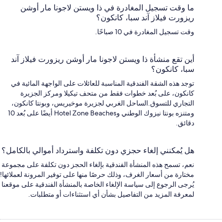
ما وقت تسجيل المغادرة في ذا ويستن لاجونا مار أوشن
ريزورت فيلاز آند سبا، كانكون؟
وقت تسجيل المغادرة في 10 صباحًا.
أين تقع منشأة ذا ويستن لاجونا مار أوشن ريزورت فيلاز آند
سبا، كانكون؟
توجد هذه الشقة الفندقية المناسبة للعائلات على الواجهة المائية في
كانكون، على بُعد خطوات فقط من متحف تيكيلا ومركز الجزيرة
التجاري للتسوق.الساحل الغربي لجزيرة موخيريس، وبونتا كانكون،
ومتنزه بونتا نيزوك الوطني وHotel Zone Beaches أيضًا على بُعد 10
دقائق.
هل يُمكنني إلغاء حجزي دون تكلفة واسترداد أموالي بالكامل؟
نعم، تسمح هذه المنشأة الفندقية بإلغاء الحجز دون تكلفة على مجموعة
مختارة من أسعار الغرف، وذلك حرصًا منها على توفير المرونة لعملائها!
يُرجى الرجوع إلى سياسة الإلغاء الخاصة بالمنشأة الفندقية على موقعنا
لمعرفة المزيد من التفاصيل بشأن أي استثناءات أو متطلبات.