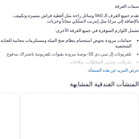
سمات الغرفة
تقدم جميع الغرف الـ 560 وسائل راحة مثل أغطية فراش متميزة وتكييف،
بالإضافة إلى مزايا مثل إنترنت لاسلكي مجاناً وخزنات.
تشمل اللوازم المتوفرة في جميع الغرفة الأخرى:
حمامات مزودة بحوض استحمام بنظام ضخ المياه ومستلزمات مجانية للعناية
الشخصية
تلفزيونات إل سي دي 32-بوصة مزودة بقنوات تلفزيونية باشتراك مدفوع
شرفات، وتدوير المخلفات، وثلاجات
عرض المزيد عن هذه المنشأة
المنشآت الفندقية المشابهة
ا ويستين كانكون ريزورت آند سبا
ريزيدنس إ