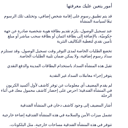
أمور يتعين عليك معرفتها
قد يتم تطبيق رسوم على إقامة شخص إضافي، وتختلف تلك الرسوم
تبعًا لسياسة المنشأة
عند تسجيل الوصول، يلزَم تقديم بطاقة هوية شخصية صادرة عن جهة
حكوميّة، بالإضافة إلى بطاقة ائتمان أو بطاقة سحب مباشر أو مبلغ
تأمين نقدي لتغطية التكاليف النثرية
تخضع الطلبات الخاصة لمدى التوفر وقت تسجيل الوصول، وقد تستلزم
سداد رسوم إضافية، ولا يمكن ضمان تلبية الطلبات الخاصة.
تقبل هذه المنشأة السداد باستخدام البطاقات المدينة والدفع النقدي
يتوفر إجراء معاملات السداد غير النقدية
لم يقدم المضيف أي معلومات عن توفر كاشف لأول أكسيد الكربون
في المنشأة الفندقية؛ احرص على إحضار كاشف محمول معك في أثناء
الرحلة
أشار المضيف إلى وجود كاشف دخان في المنشأة الفندقية
تشمل ميزات الأمن والسلامة في هذه المنشأة الفندقية إضاءة خارجية
تتوفر في هذه المنشأة الفندقية مساحات خارجية، مثل البلكونات،