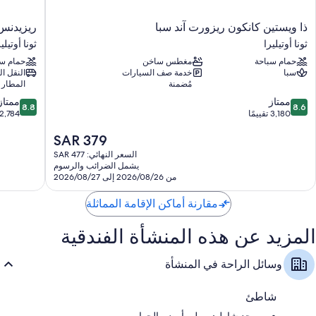
ذا
ريزيدنس
ذا ويستين كانكون ريزورت آند سبا
ريزيدنس 
ويستين
إن
ثونا أوتيليرا
ثونا أوتيلي
كانكون
باي
حمام سباحة
مغطس ساخن
حمام سب
ريزورت
ماريوت
سبا
خدمة صف السيارات
النقل ا
آند
كانكون
مُضمنة
المطار
سبا
هوتل
8.8
8.6
ثونا
ممتاز
زون
ممتاز
8.8
8.6
من
من
أوتيليرا
3,180 تقييمًا
ثونا
2,784 تقييمًا
10،
10،
أوتيليرا
السعر
SAR 379
ممتاز،
ممتاز،
الحالي
2,784
3,180
السعر النهائي: SAR 477
هو
تقييمًا
تقييمًا
يشمل الضرائب والرسوم
SAR
من 2026/08/26 إلى 2026/08/27
379
مقارنة أماكن الإقامة المماثلة
المزيد عن هذه المنشأة الفندقية
وسائل الراحة في المنشأة
شاطئ
يوجد شاطئ رملي أبيض بالجوار