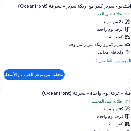
ستعراض
أغطية فراش متميزة وخزنة داخل الغرفة وم
(Balcon
4
رير
إستديو - سرير كبير مع أريكة سرير - بشرفة (Oceanfront)
ميع
بير
إطلالة على المحيط
ع
ور
ريكة
37 متر مربع
ستديو
رير
غرفة نوم واحدة
رير
منظر
يتّسع لـ 4
لمحيط
بير
سرير كبير‫‬ وأريكة سرير (مزدوجة)
(Balco
ع
واي فاي مجاني
ريكة
لمزيد
المزيد من التفاصيل
رير
ن
لتفاصيل
التحقق من توفر الغرف والأسعار
شرفة
ن
ستديو
(Oceanfron
ستعراض
تلفزيون إل سي دي بحجم 32-بوصة يعرض قنوات تلفزيونية باشتراك مدفوع
6
رير
فيلا - غرفة نوم واحدة - بشرفة (Oceanfront)
ميع
بير
إطلالة على المحيط
ع
ور
ريكة
69 متر مربع
يلا
رير
غرفة نوم واحدة
رفة
شرفة
يتّسع لـ 4
(Oceanfro
وم