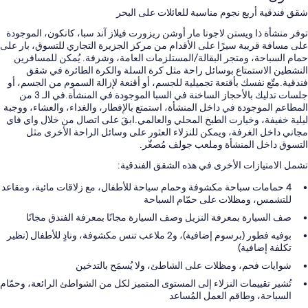
شقق فندقية أربع نجوم مناسبة للعائلات على البحر
توفر منشأة ذا ويستن لاجونا مار أوشن ريزورت فيلاز آند سبا، كانكون، الموجودة
على مسافة قريبة سيرًا على الأقدام من مركز الجزيرة التجاري للتسوق، بار على
حمام السباحة، ومتجر البقالة/المستلزمات العامة، وشرفة. يُمكن للمسافرين
النشطين الاستمتاع بوسائل راحة مثل كرة السلة والكرة الطائرة في شقق
فندقية.متّع نفسك بأقنعة تجميلية للجسم، أو أقنعة لإزالة السموم من الجسم، أو
جلسات تدليك بالأحجاز الساخنة في السبا الموجودة في المنشأة.في الـ 3 من
المطاعم الموجودة في داخل المنشأة، استمتع بالإفطار، والغداء، والعشاء، ووجبة
ليلية خفيفة، وخيارت الطبخ المحلي والعالمي.ابقَ على اتصال من خلال واي فاي
مجاني داخل الغرفة، ويمكن للنزلاء العثور على وسائل الراحة الأخرى مثل
التسوق داخل المنشأة وملعب جولف مُصغّر.
تشمل الامتيازات الأخرى في هذه الشقق الفندقية:
4 حمامات سباحة مكشوفة وحمام سباحة للأطفال، مع زلاقات مائية، ومقاعد
للتشمس، ومظلات على حمّام السباحة
صف السيارة بمعرفة النزيل وصف السيارة مجانًا بمعرفة الفندق مجانًا
بوفيه فطور (برسوم إضافية)، و2 ملاعب تنس مكشوفة، ونادٍ للأطفال (نظير
تكلفة إضافية)
شوايات فحم، ومظلات على الشاطئ، ولا يُسمَح بالتدخين
تُشير تقييمات النزلاء إلى المستوى المتميز لكل من الشواطئ الرائعة، وحمّام
السباحة، وطاقم العمل المُساعد