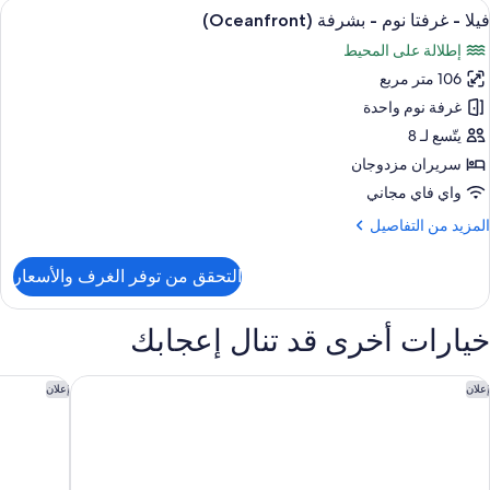
ستعراض
تلفزيون إل سي دي بحجم 32-بوصة يعرض قنوات تلفزيونية باشتراك مدفوع
9
رفتا
فيلا - غرفتا نوم - بشرفة (Oceanfront)
ميع
وم
إطلالة على المحيط
ور
منظر
106 متر مربع
يلا
لمحيط
غرفة نوم واحدة
(Balco
رفتا
يتّسع لـ 8
وم
سريران مزدوجان
واي فاي مجاني
شرفة
لمزيد
المزيد من التفاصيل
(Oceanfron
ن
لتفاصيل
التحقق من توفر الغرف والأسعار
ن
يلا
خيارات أخرى قد تنال إعجابك
رفتا
وم
الدورف أستوريا ريفييرا مايا
إمبريشين 
إعلان
إعلان
شرفة
(Oceanfro