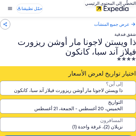
التخطّي إلى المحتوى الرئيسي
حمّل تطبيقنا
عرض جميع المنشآت
شقق فندقية
ذا ويستن لاجونا مار أوشن ريزورت
فيلاز آند سبا، كانكون
نشأة
ندقية
صنفة
اختيار تواريخ لعرض الأسعار
ـ
إلى أين؟
4.
جوم
التواريخ
المسافرون