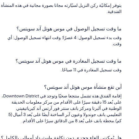
يتوفر إمكانيّة ركن النزيل لسيّارته مجانا بصورة مجانية في هذه المنشأة
الفندقية.
ما وقت تسجيل الوصول في موس هوتل آند سويتس؟
وقت بدء تسجيل الوصول: 4 عصرًا؛ وقت انتهاء تسجيل الوصول: أي
وقت.
ما وقت تسجيل المغادرة في موس هوتل آند سويتس؟
وقت تسجيل المغادرة في 11 صباحًا.
أين تقع منشأة موس هوتل آند سويتس؟
إقامة الفندق هذه تشمل منتجعا صحيّا وتوجد في Downtown District،
على بُعد 15 دقيقة سيرًا على الأقدام من مركز معلومات الحديقة
الوطنية في ألبرتا ومركز بانف سنتر فور آرتس آند كيرياتيفيتي
التعليمي.بانف جوندولا وعيون آبر الساخنة أيضًا على بُعد 3 أميال (5
كم).محطة بانف على بُعد 8 من الدقائق سيرًا على الأقدام.
هل يُمكنني إلغاء حجزي دون تكلفة واسترداد أموالي بالكامل؟