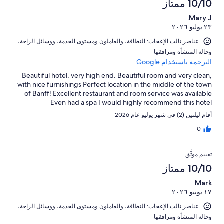
10/10 ممتاز
Mary J.
٢٣ يوليو ٢٠٢٦
عناصر نالت الإعجاب: ⁦النظافة⁩، و⁦العاملون ومستوى الخدمة⁩، و⁦وسائل الراحة⁩،
و⁦حالة المنشأة ومرافقها⁩
الترجمة باستخدام Google
Beautiful hotel, very high end. Beautiful room and very clean,
with nice furnishings Perfect location in the middle of the town
of Banff! Excellent restaurant and room service was available
Even had a spa I would highly recommend this hotel
أقام ليلتين (2) في شهر يوليو عام 2026
0
تقييم موثَّق
10/10 ممتاز
Mark
١٧ يونيو ٢٠٢٦
عناصر نالت الإعجاب: ⁦النظافة⁩، و⁦العاملون ومستوى الخدمة⁩، و⁦وسائل الراحة⁩،
و⁦حالة المنشأة ومرافقها⁩