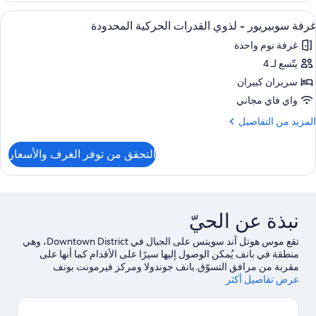
Accessibl
ستعراض
أغطية فراش متميزة وخزنة داخل الغرفة وست
5
Room
غرفة سوبيريور - لذوي القدرات الحركية المحدودة
ميع
غرفة نوم واحدة
ور
Queen
يتّسع لـ 4
رفة
وبيريور
سريران كبيران
واي فاي مجاني
ذوي
لمزيد
المزيد من التفاصيل
لقدرات
ن
لتفاصيل
لحركية
التحقق من توفر الغرف والأسعار
ن
لمحدودة
رفة
وبيريور
ذوي
نبذة عن الحيّ
لقدرات
لحركية
تقع موس هوتل آند سويتس ‏على الجبال في Downtown District، وهي
لمحدودة
منطقة في بانف يُمكن الوصول إليها سيرًا على الأقدام كما أنها على
مقربة من مرافق التسوّق.بانف جوندولا ومركز فيرمونت بونف
عرض تفاصيل أكثر
سبرينجز بولينج سنتر للبولينج من الأماكن التي ينبغي زيارتها إذا كنت تنوي
الاستمتاع بالأنشطة، بينما يُمكن زيارة كل من جبل تانيل وعيون آبر
الساخنة لاستكشاف الأماكن الجميلة في المنطقة.هل تطلع إلى