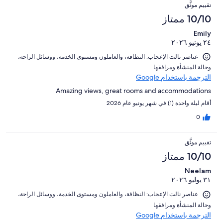
تقييم موثَّق
10/10 ممتاز
Emily
٢٤ يونيو ٢٠٢٦
عناصر نالت الإعجاب: ⁦النظافة⁩، و⁦العاملون ومستوى الخدمة⁩، و⁦وسائل الراحة⁩،
و⁦حالة المنشأة ومرافقها⁩
الترجمة باستخدام Google
Amazing views, great rooms and accommodations
أقام ليلة واحدة (1) في شهر يونيو عام 2026
0
تقييم موثَّق
10/10 ممتاز
Neelam
٣١ يوليو ٢٠٢٦
عناصر نالت الإعجاب: ⁦النظافة⁩، و⁦العاملون ومستوى الخدمة⁩، و⁦وسائل الراحة⁩،
و⁦حالة المنشأة ومرافقها⁩
الترجمة باستخدام Google