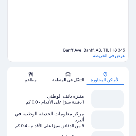
الاستمتاع بحضور حدث أو مباراة في أثناء تواجدك في المدينة؟ احظ
بمشاهدة ما يُحدث في Canmore Recreation Centre، أو استمتع
بالخروج ليلًا في Banff Centre. استمتع بالمنحدرات الموجودة في
المنطقة من خلال التزلج لمسافات طويلة والتزحلق على الثلج، ولا تفوت
فرصة إمكانية التزلج على الجليد في مكان قريب وسيارات التنزه على
الجليد.يحب النزلاء الموقع موقع مركزي الخاص بـ الفندق.
تفضل بزيارة
أدلتنا للسفر إلى بانف
345 Banff Ave, Banff, AB, T1L 1H8
عرض في الخريطة
الخريطة
الأماكن المجاورة
التنقّل في المنطقة
مطاعم
متنزه بانف الوطني
1 دقيقة سيرًا على الأقدام
- 0.0 كم
مركز معلومات الحديقة الوطنية في
ألبرتا
5 من الدقائق سيرًا على الأقدام
- 0.4 كم