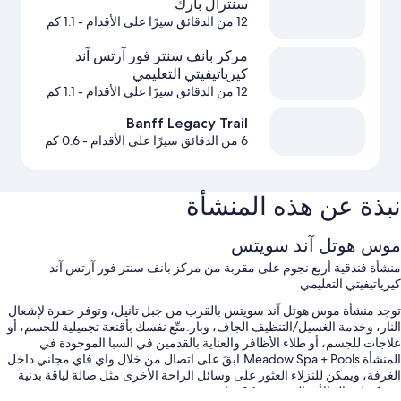
سنترال بارك
12 من الدقائق سيرًا على الأقدام
- 1.1 كم
مركز بانف سنتر فور آرتس آند
كيرياتيفيتي التعليمي
12 من الدقائق سيرًا على الأقدام
- 1.1 كم
Banff Legacy Trail
6 من الدقائق سيرًا على الأقدام
- 0.6 كم
نبذة عن هذه المنشأة
موس هوتل آند سويتس
منشأة فندقية أربع نجوم على مقربة من مركز بانف سنتر فور آرتس آند
كيرياتيفيتي التعليمي
توجد منشأة موس هوتل آند سويتس بالقرب من جبل تانيل، وتوفر حفرة لإشعال
النار، وخدمة الغسيل/التنظيف الجاف، وبار.متّع نفسك بأقنعة تجميلية للجسم، أو
علاجات للجسم، أو طلاء الأظافر والعناية بالقدمين في السبا الموجودة في
المنشأة Meadow Spa + Pools.ابقَ على اتصال من خلال واي فاي مجاني داخل
الغرفة، ويمكن للنزلاء العثور على وسائل الراحة الأخرى مثل صالة لياقة بدنية
ومركز لرجال الأعمال مفتوح 24 ساعة.