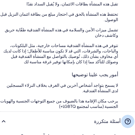
تقبل هذه المنشأة بطاقات الائتمان، ولا يُقبل السداد نقدًا
تحتفظ هذه المنشأة بالحق في احتجاز مبلغ من بطاقة ائتمان النزيل قبل
الوصول.
تشمل ميزات الأمن والسلامة في هذه المنشأة الفندقية طفّاية حريق
وكاشف دخان
تتوفر في هذه المنشأة الفندقية مساحات خارجية، مثل البلكونات،
والباحات، والشرفات، التي قد لا تكون مناسبة للأطفال؛ إذا كانت لديك
أي مخاوف بشأن ذلك، نُوصيك بالتواصل مع المنشأة الفندقية قبل
وصولك للتأكد مما إذا كان بإمكانها توفير غرفة مناسبة لك
أمور يجب علينا توضيحها
لا يسمح بتواجد أشخاص آخرين في الغرف بخلاف النزلاء المسجلين
لدى المنشأة الفندقية.
يرحب مكان الإقامة هذا بالضيوف من جميع التوجهات الجنسية والهويات
الجنسية (مناسب لمجتمع LGBTQ+)
أسئلة متكررة