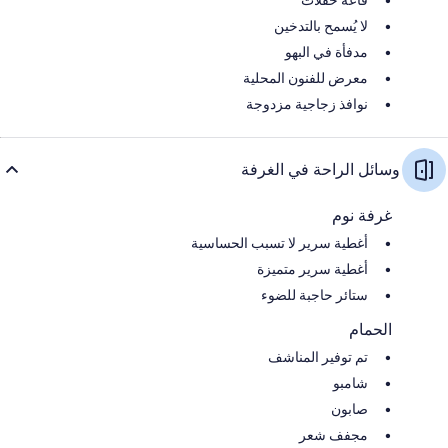
قاعة حفلات
لا يُسمح بالتدخين
مدفأة في البهو
معرض للفنون المحلية
نوافذ زجاجية مزدوجة
وسائل الراحة في الغرفة
غرفة نوم
أغطية سرير لا تسبب الحساسية
أغطية سرير متميزة
ستائر حاجبة للضوء
الحمام
تم توفير المناشف
شامبو
صابون
مجفف شعر