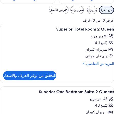
وامل
جميع الغرف
سريران
سرير واحد
أكثر من 3 أسرّة
لتصفية
لمتاحة
عرض 10 من 10 غرف
لغرف
ستعراض
أغطية فراش متميزة وخزنة داخل الغرفة وست
8
Superior Hotel Room 2 Queen
ميع
31 متر مربع
ور
يتّسع لـ 4
Superio
Hote
سريران كبيران
Roo
واي فاي مجاني
لمزيد
المزيد من التفاصيل
Quee
ن
لتفاصيل
التحقق من توفر الغرف والأسعار
ن
Superio
Hote
ستعراض
أغطية فراش متميزة وخزنة داخل الغرفة وست
8
Roo
Superior One Bedroom Suite 2 Queens
ميع
46 متر مربع
ور
Quee
يتّسع لـ 4
Superio
On
سريران كبيران