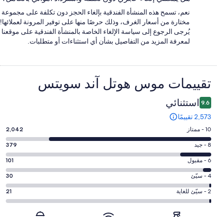
نعم، تسمح هذه المنشأة الفندقية بإلغاء الحجز دون تكلفة على مجموعة
مختارة من أسعار الغرف، وذلك حرصًا منها على توفير المرونة لعملائها!
يُرجى الرجوع إلى سياسة الإلغاء الخاصة بالمنشأة الفندقية على موقعنا
لمعرفة المزيد من التفاصيل بشأن أي استثناءات أو متطلبات.
التقييمات
تقييمات ⁦موس هوتل آند سويتس⁩
استثنائي
9.6
2,573 تقييمًا
درجة
10 - ممتاز
2,042
التصنيف
درجة
8 - جيد
379
10
التصنيف
-
درجة
6 - مقبول
101
8
ممتاز.
التصنيف
-
درجة
4 - سيّئ
30
2042
6
جيد.
التصنيف
من
-
درجة
2 - سيّئ للغاية
21
379
4
أصل
مقبول.
التصنيف
من
-
2573
101
2
أصل