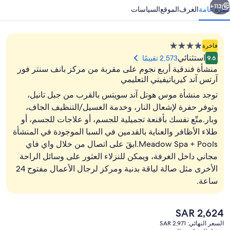
113+
نظرة عامة
الغرف
الموقع
السياسات
منشأة
فاخرة
فندقية
استثنائي
2,573 تقييمًا
9.6
مصنفة
منشأة فندقية أربع نجوم على مقربة من مركز بانف سنتر فور
بـ
آرتس آند كيرياتيفيتي التعليمي
4.0
توجد منشأة موس هوتل آند سويتس بالقرب من جبل تانيل،
نجوم
وتوفر حفرة لإشعال النار، وخدمة الغسيل/التنظيف الجاف،
من حمّامات السباحة المغطاة
وبار.متّع نفسك بأقنعة تجميلية للجسم، أو علاجات للجسم، أو
طلاء الأظافر والعناية بالقدمين في السبا الموجودة في المنشأة
Meadow Spa + Pools.ابقَ على اتصال من خلال واي فاي
مجاني داخل الغرفة، ويمكن للنزلاء العثور على وسائل الراحة
الأخرى مثل صالة لياقة بدنية ومركز لرجال الأعمال مفتوح 24
ساعة.
السعر
SAR 2,624
الحالي
السعر النهائي: SAR 2,971
هو