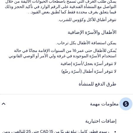
يمكن طلب الغرف التي تسمح باصطحاب الحيوانات الأليفة من خلال
التواصل مع المنشأة الفندقية على الرقم الوارد في تأكيد الحجز وذلك
فيما يتعلق بغرف محددة فقط كما تُطبق بعض القيود. .
تتوفر أطباق للأكل وكؤوس للشرب.
الأطفال والأسرّة الإضافية
يمكن استضافة الأطفال بكل ترحاب.
يُمكن للأطفال حتى عمر 16 من السنوات الإقامة مجانًا في حالة
استخدام الأسرّة الموجودة في غرفة ولي الأمر أو الوصي القانوني
لا تتوفر أسرّة بعجل/أسرّة إضافية
لا تتوفر أسرّة أطفال (أسرّة رضّع)
طرق الدفع للمنشأة
معلومات مهمة
إضافات اختيارية
رسوم فطور كامل: تبلغ تقريبًا من CAD 15 حتى 25 للبالغين، ومن