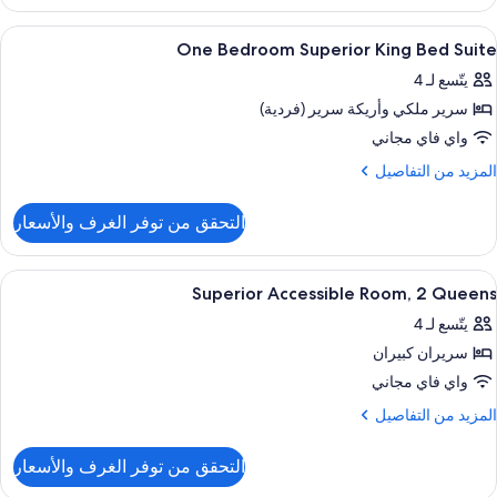
Superio
Kin
ستعراض
أغطية فراش متميزة وخزنة داخل الغرفة وست
7
Be
One Bedroom Superior King Bed Suite
ميع
Roo
يتّسع لـ 4
ور
سرير ملكي‫‬ وأريكة سرير (فردية)
On
Bedroo
واي فاي مجاني
Superio
لمزيد
المزيد من التفاصيل
Kin
ن
لتفاصيل
Be
التحقق من توفر الغرف والأسعار
ن
Suit
On
Bedroo
ستعراض
أغطية فراش متميزة وخزنة داخل الغرفة وست
5
Superio
Superior Accessible Room, 2 Queens
ميع
Kin
يتّسع لـ 4
Be
ور
Suit
سريران كبيران
Superio
Accessibl
واي فاي مجاني
Room
لمزيد
المزيد من التفاصيل
ن
لتفاصيل
Queen
التحقق من توفر الغرف والأسعار
ن
Superio