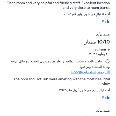
Clean room and very helpful and friendly staff. Excellent location
and very close to roam transit.
أقام 3 ليالٍ في شهر يوليو عام 2026
0
تقييم موثَّق
10/10 ممتاز
julianne
٢٠ يوليو ٢٠٢٦
عناصر نالت الإعجاب: ⁦النظافة⁩، و⁦العاملون ومستوى الخدمة⁩، و⁦وسائل الراحة⁩،
و⁦حالة المنشأة ومرافقها⁩
الترجمة باستخدام Google
The pool and Hot Tub were amazing with the most beautiful
view
أقام ليلتين (2) في شهر أبريل عام 2026
0
تقييم موثَّق