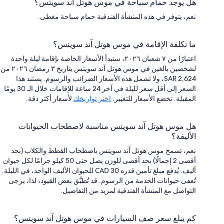
هل يوجد حمام سباحة في موس هوتل آند سويتس؟
نعم، يتوفر في هذه المنشأة الفندقية حمام سباحة مغطى.
ما تكلفة الإقامة في موس هوتل آند سويتس؟
اعتبارًا من ٧ شعبان ٢٠٢٦، ستبدأ الأسعار الخاصة بإقامة ليلة واحدة
لشخصين بالغين في موس هوتل آند سويتس بتاريخ ٣ رمضان ٢٠٢٦ من
SAR 2,624، ولا تشمل هذه الأسعار الضرائب والرسوم. يستند هذا
السعر إلى أقل سعر لليلة في آخر 24 ساعة للإقامات خلال الـ 30 يومًا
المقبلة. تخضع الأسعار للتغيير.
اختر تواريخك
لأسعار أكثر دقة.
هل موس هوتل آند سويتس مناسبة لاصطحاب الحيوانات
الأليفة؟
نعم، تسمح موس هوتل آند سويتس باصطحاب القطط والكلاب (بحد
أقصى 2 إجمالًا) بحد أقصى للوزن يصل حتى 50 كيلو جرامًا لكل حيوان
أليف. يُدفع مبلغ تأمين قدره CAD 30 للحيوان الأليف الواحد، في الليلة.
تُعفى حيوانات الخدمة من الرسوم. قد تُطبَّق بعض القيود، لذا، يرجى
التواصل مع المنشأة الفندقية لمزيد من التفاصيل.
كم يبلغ سعر صف السيارات في موس هوتل آند سويتس؟