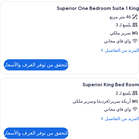
Kin
ستعراض
أغطية فراش متميزة وخزنة داخل الغرفة وست
8
Hote
Superior One Bedroom Suite 1 King
ميع
Roo
46 متر مربع
ور
يتّسع لـ 3
Superio
On
سرير ملكي
Bedroo
واي فاي مجاني
Suit
لمزيد
المزيد من التفاصيل
ن
Kin
لتفاصيل
التحقق من توفر الغرف والأسعار
ن
Superio
On
ستعراض
أغطية فراش متميزة وخزنة داخل الغرفة وست
10
Bedroo
Superior King Bed Room
ميع
Suit
يتّسع لـ 2
ور
Kin
أريكة سرير (فردية)‫‬ وسرير ملكي
Superio
Kin
واي فاي مجاني
Be
لمزيد
المزيد من التفاصيل
Roo
ن
لتفاصيل
التحقق من توفر الغرف والأسعار
ن