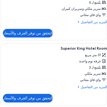
يتّسع لـ 6
Roofto
سرير ملكي‫‬ وسريران كبيران
Bedroo
واي فاي مجاني
Suit
لمزيد
المزيد من التفاصيل
ن
لتفاصيل
التحقق من توفر الغرف والأسعار
ن
Roofto
ستعراض
أغطية فراش متميزة وخزنة داخل الغرفة وست
8
Bedroo
Superior King Hotel Room
ميع
Suit
31 متر مربع
ور
غرفة نوم واحدة
Superio
Kin
يتّسع لـ 2
Hote
سرير ملكي
Roo
واي فاي مجاني
لمزيد
المزيد من التفاصيل
ن
لتفاصيل
التحقق من توفر الغرف والأسعار
ن
Superio