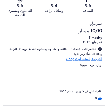
سيّئ.
من
من
-
2573
9.6
9.4
9.6
30
تقييمات
أصل
سيّئ
من
من
النظافة
وسائل الراحة
العاملون ومستوى
النزلاء
2573
للغاية.
تقييمات
أصل
الخدمة
من
21
النزلاء
2573
التقييمات
تقييمات
من
تقييم موثَّق
من
النزلاء
أصل
10/10 ممتاز
تقييمات
2573
النزلاء
Timothy
من
١٨ يوليو ٢٠٢٦
تقييمات
النزلاء
عناصر نالت الإعجاب: ⁦النظافة⁩، و⁦العاملون ومستوى الخدمة⁩، و⁦وسائل الراحة⁩،
و⁦حالة المنشأة ومرافقها⁩
الترجمة باستخدام Google
Very nice hotel
أقام 4 ليالٍ في شهر يوليو عام 2026
0