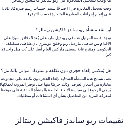
ما وقت تسجيل المغادرة في ريو ساندز فاكيشن رينتالز؟
وقت تسجيل المغادرة في 11 صباحًا.سيتم احتساب رسم قدره USD 32
على إتمام إجراءات المغادرة المتأخرة (حسب التوفر).
أين تقع منشأة ريو ساندز فاكيشن رينتالز؟
توجد إقامة الموتيل هذه في ريو ديل مار، على بُعد 5 دقائق سيرًا على
الأقدام من شاطئ مار ديل ريو وخليج مونتيري باي.شاطئ سيكيلف
الحكومي ومتنزه غابة نيسيني ماركس العام أيضًا على بُعد ميل واحد (2
كم).
هل يُمكنني إلغاء حجزي دون تكلفة واسترداد أموالي بالكامل؟
نعم، تسمح هذه المنشأة الفندقية بإلغاء الحجز دون تكلفة على مجموعة
مختارة من أسعار الغرف، وذلك حرصًا منها على توفير المرونة لعملائها!
يُرجى الرجوع إلى سياسة الإلغاء الخاصة بالمنشأة الفندقية على موقعنا
لمعرفة المزيد من التفاصيل بشأن أي استثناءات أو متطلبات.
التقييمات
تقييمات ⁦ريو ساندز فاكيشن رينتالز⁩