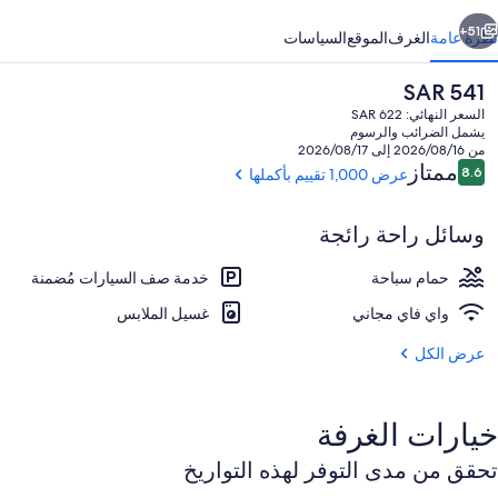
ابق
التالي
51+
نظرة عامة
الغرف
الموقع
السياسات
السعر
SAR 541
الحالي
السعر النهائي: SAR 622
هو
يشمل الضرائب والرسوم
SAR
من 2026/08/16 إلى 2026/08/17
541
التقييمات
ممتاز
8.6
عرض 1,000 تقييم بأكملها
8.6 من 10
وسائل راحة رائجة
نافورة
حمام سباحة
خدمة صف السيارات مُضمنة
واي فاي مجاني
غسيل الملابس
عرض الكل
خيارات الغرفة
تحقق من مدى التوفر لهذه التواريخ