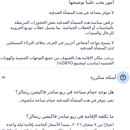
أمور يجب علينا توضيحها
لا تتوفر مصاعد في هذه المنشأة الفندقية
ترفض سياسة هذه المنشأة الفندقية بعض الحجوزات المرتبطة
بالمناسبات أو الحفلات الجماعية، بما يشمل حفلات توديع العزوبية
للرجال والسيدات.
لا يسمح بتواجد أشخاص آخرين في الغرف بخلاف النزلاء المسجلين
لدى المنشأة الفندقية.
يرحب مكان الإقامة هذا بالضيوف من جميع التوجهات الجنسية والهويات
الجنسية (مناسب لمجتمع LGBTQ+)
أسئلة متكررة
هل يوجد حمام سباحة في ريو ساندز فاكيشن رينتالز؟
نعم، يتوفر في هذه المنشأة الفندقية حمام سباحة مكشوف.
ما تكلفة الإقامة في ريو ساندز فاكيشن رينتالز؟
اعتبارًا من ٧ شعبان ٢٠٢٦، ستبدأ الأسعار الخاصة بإقامة ليلة واحدة