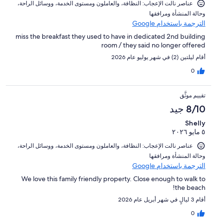
النزلاء
عناصر نالت الإعجاب: ⁦النظافة⁩، و⁦العاملون ومستوى الخدمة⁩، و⁦وسائل الراحة⁩،
و⁦حالة المنشأة ومرافقها⁩
الترجمة باستخدام Google
miss the breakfast they used to have in dedicated 2nd building
room / they said no longer offered
أقام ليلتين (2) في شهر يوليو عام 2026
0
تقييم موثَّق
8/10 جيد
Shelly
٥ مايو ٢٠٢٦
عناصر نالت الإعجاب: ⁦النظافة⁩، و⁦العاملون ومستوى الخدمة⁩، و⁦وسائل الراحة⁩،
و⁦حالة المنشأة ومرافقها⁩
الترجمة باستخدام Google
We love this family friendly property. Close enough to walk to
the beach!
أقام 3 ليالٍ في شهر أبريل عام 2026
0