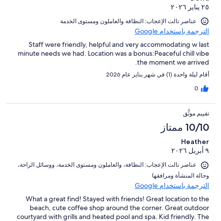
٢٥ يناير ٢٠٢٦
عناصر نالت الإعجاب: ⁦النظافة⁩ و⁦العاملون ومستوى الخدمة⁩
الترجمة باستخدام Google
Staff were friendly, helpful and very accommodating w last
minute needs we had. Location was a bonus:Peaceful chill vibe
the moment we arrived.
أقام ليلة واحدة (1) في شهر يناير عام 2026
0
تقييم موثَّق
10/10 ممتاز
Heather
٩ أبريل ٢٠٢٦
عناصر نالت الإعجاب: ⁦النظافة⁩، و⁦العاملون ومستوى الخدمة⁩، و⁦وسائل الراحة⁩،
و⁦حالة المنشأة ومرافقها⁩
الترجمة باستخدام Google
What a great find! Stayed with friends! Great location to the
beach, cute coffee shop around the corner. Great outdoor
courtyard with grills and heated pool and spa. Kid friendly. The