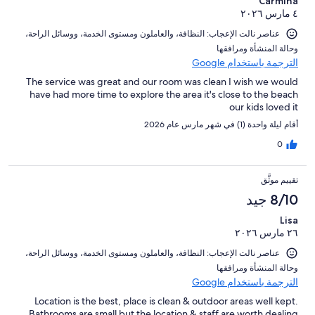
Carmina
٤ مارس ٢٠٢٦
عناصر نالت الإعجاب: ⁦النظافة⁩، و⁦العاملون ومستوى الخدمة⁩، و⁦وسائل الراحة⁩،
و⁦حالة المنشأة ومرافقها⁩
الترجمة باستخدام Google
The service was great and our room was clean I wish we would
have had more time to explore the area it's close to the beach
our kids loved it
أقام ليلة واحدة (1) في شهر مارس عام 2026
0
تقييم موثَّق
8/10 جيد
Lisa
٢٦ مارس ٢٠٢٦
عناصر نالت الإعجاب: ⁦النظافة⁩، و⁦العاملون ومستوى الخدمة⁩، و⁦وسائل الراحة⁩،
و⁦حالة المنشأة ومرافقها⁩
الترجمة باستخدام Google
Location is the best, place is clean & outdoor areas well kept.
Bathrooms are small but the location & staff are worth dealing