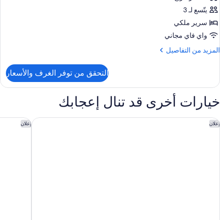
ور
يتّسع لـ 3
رفة
ادية
سرير ملكي
واي فاي مجاني
رير
لمزيد
المزيد من التفاصيل
لكي
ن
لتفاصيل
التحقق من توفر الغرف والأسعار
ن
رفة
ادية
خيارات أخرى قد تنال إعجابك
رير
لكي
ي كليف إن أبتوس، تابيستري كوليكشن باي هيلتون
هوليداي إ
إعلان
إعلان