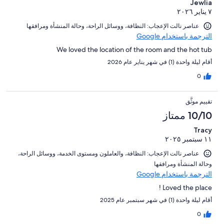
Jewlia
٧ يناير ٢٠٢٦
عناصر نالت الإعجاب: ⁦النظافة⁩، و⁦وسائل الراحة⁩، و⁦حالة المنشأة ومرافقها⁩
الترجمة باستخدام Google
We loved the location of the room and the hot tub
أقام ليلة واحدة (1) في شهر يناير عام 2026
0
تقييم موثَّق
10/10 ممتاز
Tracy
١١ سبتمبر ٢٠٢٥
عناصر نالت الإعجاب: ⁦النظافة⁩، و⁦العاملون ومستوى الخدمة⁩، و⁦وسائل الراحة⁩،
و⁦حالة المنشأة ومرافقها⁩
الترجمة باستخدام Google
Loved the place !
أقام ليلة واحدة (1) في شهر سبتمبر عام 2025
0