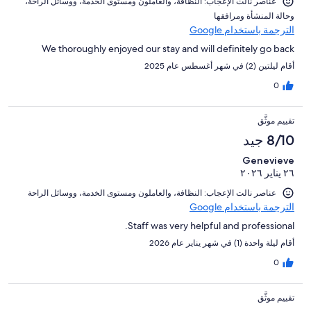
عناصر نالت الإعجاب: ⁦النظافة⁩، و⁦العاملون ومستوى الخدمة⁩، و⁦وسائل الراحة⁩،
و⁦حالة المنشأة ومرافقها⁩
الترجمة باستخدام Google
We thoroughly enjoyed our stay and will definitely go back
أقام ليلتين (2) في شهر أغسطس عام 2025
0
تقييم موثَّق
8/10 جيد
Genevieve
٢٦ يناير ٢٠٢٦
عناصر نالت الإعجاب: ⁦النظافة⁩، و⁦العاملون ومستوى الخدمة⁩، و⁦وسائل الراحة⁩
الترجمة باستخدام Google
Staff was very helpful and professional.
أقام ليلة واحدة (1) في شهر يناير عام 2026
0
تقييم موثَّق