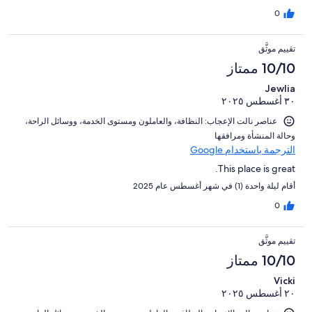
0
تقييم موثَّق
10/10 ممتاز
Jewlia
٣٠ أغسطس ٢٠٢٥
عناصر نالت الإعجاب: ⁦النظافة⁩، و⁦العاملون ومستوى الخدمة⁩، و⁦وسائل الراحة⁩،
و⁦حالة المنشأة ومرافقها⁩
الترجمة باستخدام Google
This place is great.
أقام ليلة واحدة (1) في شهر أغسطس عام 2025
0
تقييم موثَّق
10/10 ممتاز
Vicki
٢٠ أغسطس ٢٠٢٥