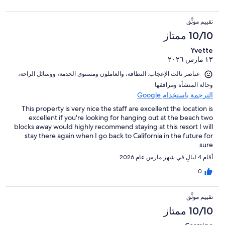
تقييم موثَّق
10/10 ممتاز
Yvette
١٣ مارس ٢٠٢٦
عناصر نالت الإعجاب: ⁦النظافة⁩، و⁦العاملون ومستوى الخدمة⁩، و⁦وسائل الراحة⁩،
و⁦حالة المنشأة ومرافقها⁩
الترجمة باستخدام Google
This property is very nice the staff are excellent the location is
excellent if you're looking for hanging out at the beach two
blocks away would highly recommend staying at this resort I will
stay there again when I go back to California in the future for
sure
أقام 4 ليالٍ في شهر مارس عام 2026
0
تقييم موثَّق
10/10 ممتاز