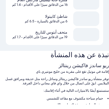
16 من الدقائق سيرًا على الأقدام
- 1.4 كم
شاطئ كابيتولا
6 من الدقائق بالسيارة
- 6.5 كم
متحف آبتوس للتاريخ
19 من الدقائق سيرًا على الأقدام
- 1.7 كم
نبذة عن هذه المنشأة
ريو ساندز فاكيشن رينتالز
إقامة في موتيل تقع على مقربة من خليج مونتيري باي
توفر منشأة ريو ساندز فاكيشن رينتالز وسائل راحة مثل حديقة ومرافق غسل
الملابس. ابقَ على اتصال من خلال واي فاي مجاني داخل الغرفة.
ستستمتع أيضًا بالامتيازات التالية في أثناء إقامتك:
حمام سباحة مكشوف مع مقاعد للتشمس
صف السيارة بمعرفة النزيل مجانًا