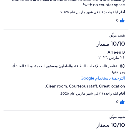
with no counter space!
أقام ليلة واحدة (1) في شهر مارس عام 2026
0
تقييم موثَّق
10/10 ممتاز
Arleen B
٢١ مارس ٢٠٢٦
عناصر نالت الإعجاب: ⁦النظافة⁩، و⁦العاملون ومستوى الخدمة⁩، و⁦حالة المنشأة
ومرافقها⁩
الترجمة باستخدام Google
Clean room. Courteous staff. Great location.
أقام ليلة واحدة (1) في شهر مارس عام 2026
0
تقييم موثَّق
10/10 ممتاز