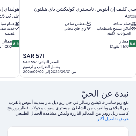
سي كليف إن أبتوس، تابيستري كوليكشن باي هيلتون
هوليداي إ
Aptos
على بُعد 12.5 كم من أبتوس
حمام سباحة
مغطس ساخن
حمام سباح
أماكن تسمح باصطحاب
واي فاي مجاني
خدمة صف 
الحيوانات الأليفة
مُضمنة
8.6
8.
ممتاز
ممتاز
8.6
8.6
ن
من
1,169 تقييمًا
1,002 تقييم
10،
10،
السعر
SAR 571
متاز،
ممتاز،
الحالي
السعر النهائي: SAR 657
1,002
1,16
هو
يشمل الضرائب والرسوم
قييمًا
تقييم
SAR
من 2026/09/01 إلى 2026/09/02
571
نبذة عن الحيّ
تقع ريو ساندز فاكيشن رينتالز في حي ريو ديل مار بمدينة أبتوس بالقرب
من الملاهي وبالقرب من الشاطئ. ميستري سبوت وجولات قطار رورينج
كامب ريل رودز من المعالم البارزة ويُمكن مشاهدة الجمال الطبيعي
عرض تفاصيل أكثر
للمنطقة في خليج مونتيري باي وشاطئ كابيتولا.لا تفوت زيارة كل من
سانتا كروز بيتش بوردووك ومتحف التاريخ الطبيعي في سانتا كروز أيضًا.
خصص بعض الوقت لاستكشاف أنشطة المنطقة، بما في ذلك بالقرب
من موقع لمشاهدة الحيتان.
تفضل بزيارة أدلتنا للسفر إلى أبتوس