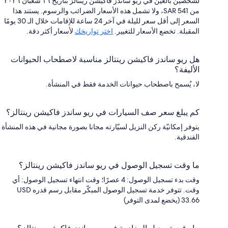
لشخصين بالغين في ريو ساندز فاكيشن رينتالز بتاريخ ١٦ شعبان ٢٠٢٦
من SAR 541، ولا تشمل هذه الأسعار الضرائب والرسوم. يستند هذا
السعر إلى أقل سعر لليلة في آخر 24 ساعة للإقامات خلال الـ 30 يومًا
المقبلة. تخضع الأسعار للتغيير.
اختر تواريخك
لأسعار أكثر دقة.
هل ريو ساندز فاكيشن رينتالز مناسبة لاصطحاب الحيوانات
الأليفة؟
لا، يُسمح باصطحاب حيوانات الخدمة فقط في المنشأة.
كم يبلغ سعر صف السيارات في ريو ساندز فاكيشن رينتالز؟
يتوفر إمكانيّة ركن النزيل لسيّارته مجانا بصورة مجانية في هذه المنشأة
الفندقية.
ما وقت تسجيل الوصول في ريو ساندز فاكيشن رينتالز؟
وقت بدء تسجيل الوصول: 4 عصرًا؛ وقت انتهاء تسجيل الوصول: أي
وقت. تتوفر خدمة تسجيل الوصول المبكّر مقابل رسم قدره USD
33.66 (يخضع لمدى التوفر)