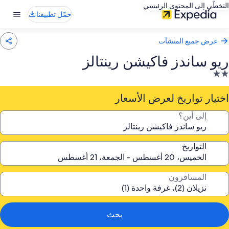
التخطّي إلى المحتوى الرئيسي
حمّل تطبيقنا
عرض جميع المنشآت
ريو ساندز فاكيشن رينتالز
نشأة
ندقية
صنفة
اختيار تواريخ لعرض الأسعار
نجمتين
إلى أين؟
2.
التواريخ
المسافرون
بحث