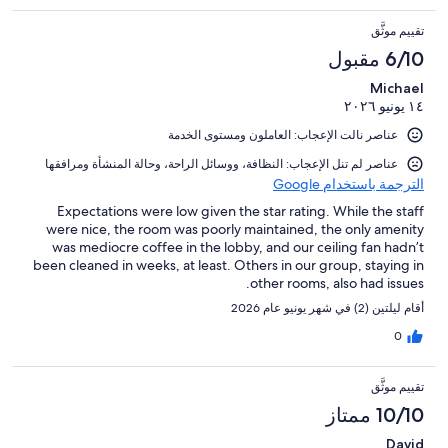
تقييم موثَّق
6/10 مقبول
Michael
١٤ يونيو ٢٠٢٦
عناصر نالت الإعجاب: العاملون ومستوى الخدمة
عناصر لم تنل الإعجاب: ⁦النظافة⁩، و⁦وسائل الراحة⁩، و⁦حالة المنشأة ومرافقها⁩
الترجمة باستخدام Google
Expectations were low given the star rating. While the staff
were nice, the room was poorly maintained, the only amenity
was mediocre coffee in the lobby, and our ceiling fan hadn’t
been cleaned in weeks, at least. Others in our group, staying in
other rooms, also had issues.
أقام ليلتين (2) في شهر يونيو عام 2026
0
تقييم موثَّق
10/10 ممتاز
David