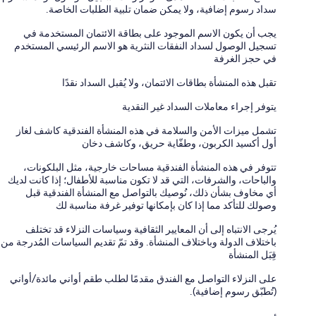
سداد رسوم إضافية، ولا يمكن ضمان تلبية الطلبات الخاصة.
يجب أن يكون الاسم الموجود على بطاقة الائتمان المستخدمة في
تسجيل الوصول لسداد النفقات النثرية هو الاسم الرئيسي المستخدم
في حجز الغرفة
تقبل هذه المنشأة بطاقات الائتمان، ولا يُقبل السداد نقدًا
يتوفر إجراء معاملات السداد غير النقدية
تشمل ميزات الأمن والسلامة في هذه المنشأة الفندقية كاشف لغاز
أول أكسيد الكربون، وطفّاية حريق، وكاشف دخان
تتوفر في هذه المنشأة الفندقية مساحات خارجية، مثل البلكونات،
والباحات، والشرفات، التي قد لا تكون مناسبة للأطفال؛ إذا كانت لديك
أي مخاوف بشأن ذلك، نُوصيك بالتواصل مع المنشأة الفندقية قبل
وصولك للتأكد مما إذا كان بإمكانها توفير غرفة مناسبة لك
يُرجى الانتباه إلى أن المعايير الثقافية وسياسات النزلاء قد تختلف
باختلاف الدولة وباختلاف المنشأة. وقد تمّ تقديم السياسات المُدرجة من
قِبَل المنشأة
على النزلاء التواصل مع الفندق مقدمًا لطلب طقم أواني مائدة/أواني
(تُطبّق رسوم إضافية).