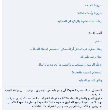
شروط الخدمة
شروط وأحكام Vrbo
إرشادات المحتوى والإبلاغ عن المحتوى
المساعدة
الدعم
إلغاء حجزك في الفندق أو المسكن المخصص لقضاء العطلات
إلغاء رحلة طيرانك
الأطُر الزمنية والسياسات والعمليات الخاصة برد المال
استخدام قسيمة Expedia
وثائق السفر الدولية
لا تتحمل شركة Expedia, Inc. أي مسؤولية عن المحتوى الموجود على مواقع الويب
الخارجية.
حقوق الطبع والنشر © لعام 2026 محفوظة لشركة .Expedia, Inc، إحدى شركات
Expedia Group. جميع الحقوق محفوظة. تُعدّ Expedia وشعار Expedia علامتين
تجاريتين أو علامتين تجاريتين مسجلتين لشركة Expedia, Inc.