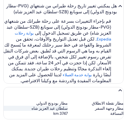
هل يمكنني تغيير تاريخ رحلة طيراني من شنغهاي (PVG-مطار
بودونج الدولي) إلى سوبانغ (SZB-سلطان عبد العزيز شاه)
قم بإجراء التغييرات بسرعة على رحلة طيرانك من شنغهاي
(PVG-مطار بودونج الدولي) إلى سوبانغ (SZB-سلطان عبد
العزيز شاه) عن طريق تسجيل الدخول إلى
بوابة رحلات
. لكن قبل تعديل التواريخ والأوقات، تحقق من
Expedia‏
الشروط والقواعد في خط سير رحلتك لمعرفة ما يُسمح لك
القيام به وما هي الرسوم التي قد تُطبق. بعض شركات النقل
تفرض رسوم تغيير لكل شخص، بالإضافة إلى أي فرق في
الأسعار. لكن إذا حجزت في آخر 24 ساعة، فقد تتمكن من
إلغاء التذكرة مجانًا وتنظيم رحلات طيران جديدة. يمكنك
أيضًا زيارة
لدينا للحصول على المزيد من
بوابة خدمة العملاء
المعلومات المفيدة والدردشة مع وكيلنا الافتراضي.
مطار نقطة الانطلاق
مطار بودونج الدولي
مطار وجهة السفر
سلطان عبد العزيز شاه
المسافة
3747
km