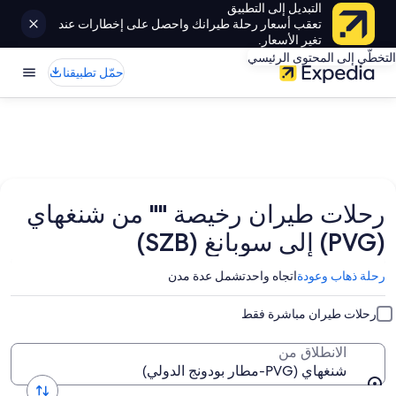
التبديل إلى التطبيق
تعقب أسعار رحلة طيرانك واحصل على إخطارات عند
تغير الأسعار.
التخطّي إلى المحتوى الرئيسي
حمّل تطبيقنا
رحلات طيران رخيصة "" من شنغهاي
(PVG) إلى سوبانغ (SZB)
رحلة ذهاب وعودة
اتجاه واحد
تشمل عدة مدن
رحلات طيران مباشرة فقط
الانطلاق من
شنغهاي (PVG-مطار بودونج الدولي)