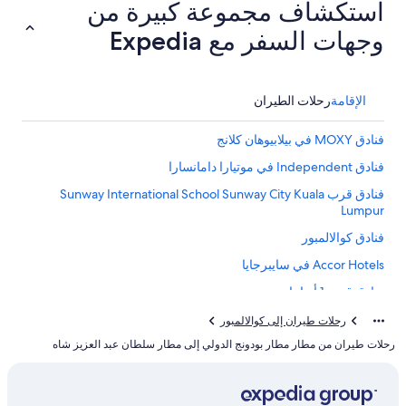
استكشاف مجموعة كبيرة من
وجهات السفر مع Expedia
الإقامة
رحلات الطيران
فنادق MOXY في بيلابيوهان كلانج
فنادق Independent في موتيارا دامانسارا
فنادق قرب Sunway International School Sunway City Kuala
Lumpur
فنادق كوالالمبور
Accor Hotels في سايبرجايا
فنادق قرب 1 أوتاما
فنادق بتصنيف 5 نجمة في كوالالمبور
رحلات طيران إلى كوالالمبور
رحلات طيران من مطار مطار بودونج الدولي إلى مطار سلطان عبد العزيز شاه
فنادق قرب SplashMania Water Park
فنادق قرب جامعة صن واي