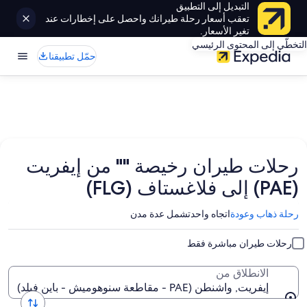
التبديل إلى التطبيق
تعقب أسعار رحلة طيرانك واحصل على إخطارات عند
تغير الأسعار.
التخطّي إلى المحتوى الرئيسي
حمّل تطبيقنا
رحلات طيران رخيصة "" من إيفريت
(PAE) إلى فلاغستاف (FLG)
رحلة ذهاب وعودة
اتجاه واحد
تشمل عدة مدن
رحلات طيران مباشرة فقط
الانطلاق من
إيفريت, واشنطن (PAE - مقاطعة سنوهوميش - باين فيلد)