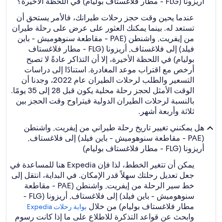
أريزونا (FLG - مطار فلاغستاف بوليام) في اللحظة الأخيرة؟
عندما يحين وقت حجز رحلات طيرانك، فالأمر يستحق أن
تستعد له. بينما يمكنك العثور على عرض على رحلة طيران
من إيفريت, واشنطن (PAE - مقاطعة سنوهوميش - باين
فيلد) إلى فلاغستاف, أريزونا (FLG - مطار فلاغستاف
بوليام) في اللحظة الأخيرة، إلا أن التذاكر عادةً لا تصبح
أرخص مع اقتراب موعد المغادرة. استنادًا إلى دراسات
التسعير والطلب لرحلات الطيران عام 2022، وجدنا أن
الوقت الأمثل لحجز رحلة محلية يكون قبل 28 إلى 35 يومًا.
بالنسبة لرحلات الطيران الدولية فيتراوح وقت الحجز بين
ثلاثة وأربعة أشهر.
هل يمكنني تغيير تاريخ رحلة طيراني من إيفريت, واشنطن
(PAE - مقاطعة سنوهوميش - باين فيلد) إلى فلاغستاف,
أريزونا (FLG - مطار فلاغستاف بوليام)
يمكن أن تتغير الخطط، لذا فإن Expedia هنا للمساعدة في
جعل تعديل رحلتك سهلاً قدر الإمكان. في البداية، انتقل إلى
خط سير الرحلة من إيفريت, واشنطن (PAE - مقاطعة
سنوهوميش - باين فيلد) إلى فلاغستاف, أريزونا (FLG -
مطار فلاغستاف بوليام) من خلال
بوابة رحلات Expedia‏
وابحث عن قواعد التذكرة للاطلاع على ما إذا كانت رسوم