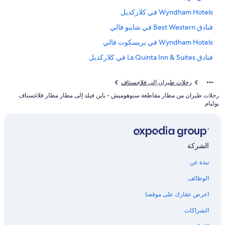
Wyndham Hotels في كلاركديل
فنادق Best Western في شاينو فالي
Wyndham Hotels في بريسكوت فالي
فنادق La Quinta Inn & Suites في كلاركديل
فنادق ويليامز
رحلات طيران إلى فلاجستاف
فنادق بتصنيف 4 نجمة في بريسكوت فالي
رحلات طيران من مطار مقاطعة سنوهوميش - باين فيلد إلى مطار مطار فلاغستاف
بوليام
الشركة
نبذة عن
الوظائف
اعرض عقارك على موقعنا
الشراكات