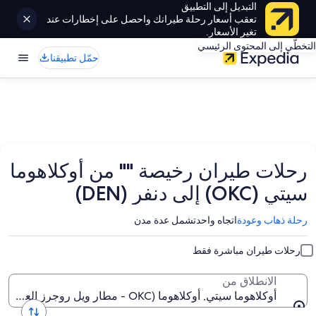
التبديل إلى التطبيق
تعقب أسعار رحلة طيرانك واحصل على إخطارات عند
تغير الأسعار.
التخطّي إلى المحتوى الرئيسي
حمّل تطبيقنا
رحلات طيران رخيصة "" من أوكلاهوما
سيتي (OKC) إلى دنفر (DEN)
رحلة ذهاب وعودة
اتجاه واحد
تشمل عدة مدن
رحلات طيران مباشرة فقط
الانطلاق من
أوكلاهوما سيتي, أوكلاهوما (OKC - مطار ويل روجرز العالمي)