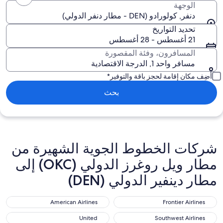
الوجهة
دنفر, كولورادو (DEN - مطار دنفر الدولي)
تحديد التواريخ
21 أغسطس - 28 أغسطس
المسافرون، وفئة المقصورة
مسافر واحد 1, الدرجة الاقتصادية
أضِف مكان إقامة لحجز باقة والتوفير*
بحث
شركات الخطوط الجوية الشهيرة من
مطار ويل روغرز الدولي (OKC) إلى
مطار دينفير الدولي (DEN)
American Airlines
Frontier Airlines
American Airlines
Frontier Airlines
United
Southwest Airlines
United
Southwest Airlines