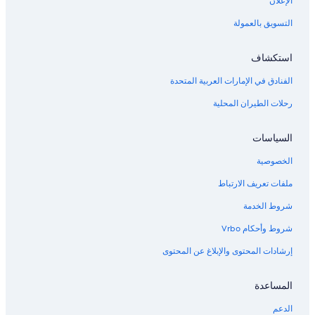
الإعلان
Marriott Hotels & Resorts في جورجتاون
التسويق بالعمولة
فنادق قرب ناشيونال ويسترن كومبلكس
Wyndham Hotels في جولدن
استكشاف
فنادق Best Western في إليزابيث
الفنادق في الإمارات العربية المتحدة
Marriott Hotels & Resorts في بلاتفيل
رحلات الطيران المحلية
Hilton Hotels في دينفر
فنادق قرب قصر جرانت-همفريز
السياسات
Marriott Hotels & Resorts في شيريدان
الخصوصية
ملفات تعريف الارتباط
شروط الخدمة
شروط وأحكام Vrbo
إرشادات المحتوى والإبلاغ عن المحتوى
المساعدة
الدعم