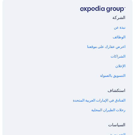
فنادق بتصنيف 5 نجمة في الداخلة
فنادق Barcelo في أغادير
الشركة
فنادق بتصنيف 4 نجمة في أغادير
نبذة عن
فنادق مركز مدينة أكادير
الوظائف
Kenzi Hotels في أغادير
اعرض عقارك على موقعنا
الشراكات
الإعلان
التسويق بالعمولة
استكشاف
الفنادق في الإمارات العربية المتحدة
رحلات الطيران المحلية
السياسات
الخصوصية