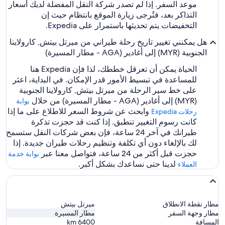
موعد السفر. إذا لم تصدر شركة النقل المفضلة لديك أسعار
التذاكر بعد، فتُرجى زيارة الموقع بانتظام حيث إن
التخفيضات يتم تحديثها باستمرار على Expedia.
هل يمكنني تغيير تاريخ رحلة طيراني من ميرتل بيتش, كارولاينا
الجنوبية (MYR) إلى أغادير (AGA - مطار المسيرة)
الحياة يمكن أن تعرقل خططك، لذا فإن Expedia هنا
للمساعدة في تبسيط الأمور قدر الإمكان. في البداية، اعثر
على خط سير الرحلة من ميرتل بيتش, كارولاينا الجنوبية
(MYR) إلى أغادير (AGA - مطار المسيرة) من خلال
بوابة
وابحث عن شروط السعر للاطلاع على ما إذا
رحلات Expedia‏
كانت رسوم التغيير تنطبق. إذا كنت قد حجزت تذكرة
طيرانك في آخر 24 ساعة، فإن بعض شركات النقل ستسمح
لك بالإلغاء دون أي تكلفة وتنظيم رحلات طيران جديدة. إذا
حجزت قبل أكثر من 24 ساعة، فتواصل معنا عبر
بوابة خدمة
لدينا حتى نساعدك بشكل أكبر.
العملاء
مطار نقطة الانطلاق
ميرتل بيتش
مطار وجهة السفر
مطار المسيرة
المسافة
6400
km