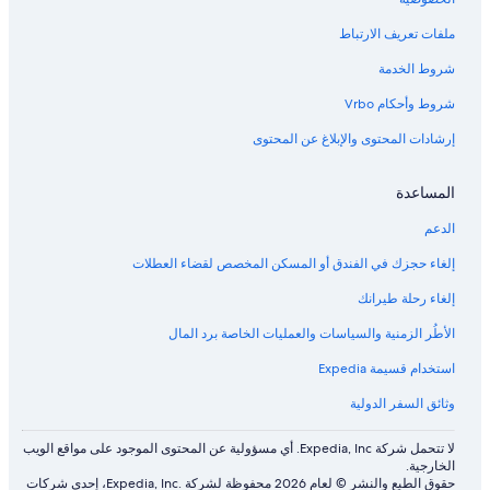
ملفات تعريف الارتباط
شروط الخدمة
شروط وأحكام Vrbo
إرشادات المحتوى والإبلاغ عن المحتوى
المساعدة
الدعم
إلغاء حجزك في الفندق أو المسكن المخصص لقضاء العطلات
إلغاء رحلة طيرانك
الأطُر الزمنية والسياسات والعمليات الخاصة برد المال
استخدام قسيمة Expedia
وثائق السفر الدولية
لا تتحمل شركة Expedia, Inc. أي مسؤولية عن المحتوى الموجود على مواقع الويب
الخارجية.
حقوق الطبع والنشر © لعام 2026 محفوظة لشركة .Expedia, Inc، إحدى شركات