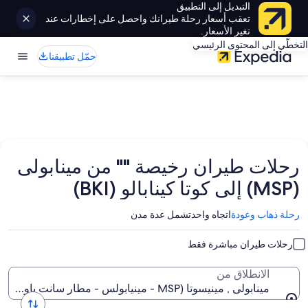
التبديل إلى التطبيق
تعقب أسعار رحلة طيرانك واحصل على إخطارات عند
تغير الأسعار.
التخطّي إلى المحتوى الرئيسي
حمّل تطبيقنا
رحلات طيران رخيصة "" من مينابولى
(MSP) إلى كوتا كينابالو (BKI)
رحلة ذهاب وعودة
اتجاه واحد
تشمل عدة مدن
رحلات طيران مباشرة فقط
الانطلاق من
مينابولى , مينيسوتا (MSP - مينيابولس - مطار سانت باول الدولي)