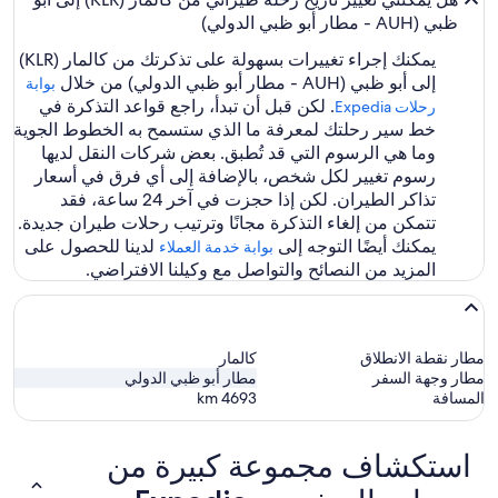
ظبي (AUH - مطار أبو ظبي الدولي)
يمكنك إجراء تغييرات بسهولة على تذكرتك من كالمار (KLR)
إلى أبو ظبي (AUH - مطار أبو ظبي الدولي) من خلال
بوابة
. لكن قبل أن تبدأ، راجع قواعد التذكرة في
رحلات Expedia‏
خط سير رحلتك لمعرفة ما الذي ستسمح به الخطوط الجوية
وما هي الرسوم التي قد تُطبق. بعض شركات النقل لديها
رسوم تغيير لكل شخص، بالإضافة إلى أي فرق في أسعار
تذاكر الطيران. لكن إذا حجزت في آخر 24 ساعة، فقد
تتمكن من إلغاء التذكرة مجانًا وترتيب رحلات طيران جديدة.
يمكنك أيضًا التوجه إلى
لدينا للحصول على
بوابة خدمة العملاء
المزيد من النصائح والتواصل مع وكيلنا الافتراضي.
مطار نقطة الانطلاق
كالمار
مطار وجهة السفر
مطار أبو ظبي الدولي
المسافة
4693
km
استكشاف مجموعة كبيرة من