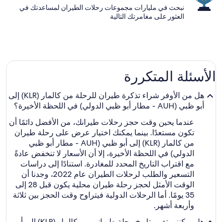
نبحث في مليارات مجموعات رحلات الطيران لمساعدتك في
العثور على مغامرتك التالية
الأسئلة المتكررة
هل من الأوفر شراء تذكرة طيران للرحلة من كالمار (KLR) إلى
أبو ظبي (AUH - مطار أبو ظبي الدولي) في اللحظة الأخيرة؟
عندما يحين وقت حجز رحلات طيرانك، من الأفضل دائمًا أن
تكون مستعدًا. بينما يمكنك اختيار عرض على رحلة طيران
من كالمار (KLR) إلى أبو ظبي (AUH - مطار أبو ظبي
الدولي) في اللحظة الأخيرة، إلا أن الأسعار لا تنخفض عادةً
مع اقتراب التاريخ المحدد للمغادرة. استنادًا إلى دراسات
التسعير والطلب لرحلات الطيران عام 2022، وجدنا أن
الوقت الأمثل لحجز رحلة طيران محلية يكون قبل 28 إلى
35 يومًا. أما الرحلات الدولية فيتراوح وقت الحجز بين ثلاثة
وأربعة أشهر.
هل يمكنني تغيير تاريخ رحلة طيراني من كالمار (KLR) إلى أبو