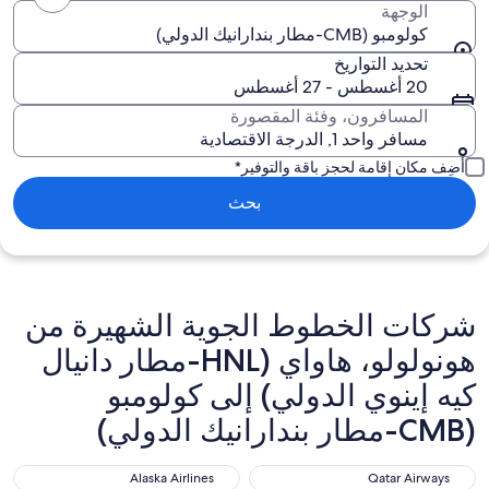
الوجهة
كولومبو (CMB-مطار بندارانيك الدولي)
تحديد التواريخ
20 أغسطس - 27 أغسطس
المسافرون، وفئة المقصورة
مسافر واحد 1, الدرجة الاقتصادية
أضِف مكان إقامة لحجز باقة والتوفير*
بحث
شركات الخطوط الجوية الشهيرة من
هونولولو، هاواي (HNL-مطار دانيال
كيه إينوي الدولي) إلى كولومبو
(CMB-مطار بندارانيك الدولي)
Alaska Airlines
Qatar Airways
Alaska Airlines
Qatar Airways