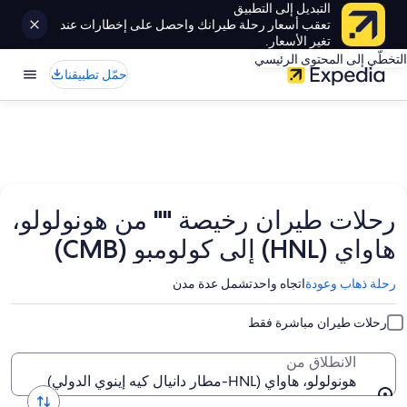
التبديل إلى التطبيق
تعقب أسعار رحلة طيرانك واحصل على إخطارات عند
تغير الأسعار.
التخطّي إلى المحتوى الرئيسي
حمّل تطبيقنا
رحلات طيران رخيصة "" من هونولولو،
هاواي (HNL) إلى كولومبو (CMB)
رحلة ذهاب وعودة
اتجاه واحد
تشمل عدة مدن
رحلات طيران مباشرة فقط
الانطلاق من
هونولولو، هاواي (HNL-مطار دانيال كيه إينوي الدولي)