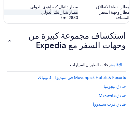
مطار نقطة الانطلاق
مطار دانيال كيه إينوي الدولي
مطار وجهة السفر
مطار بندارانيك الدولي
المسافة
12883
km
استكشاف مجموعة كبيرة من
وجهات السفر مع Expedia
الإقامة
رحلات الطيران
السيارات
Movenpick Hotels & Resorts في سيديوا - كاتونياك
فنادق نيجومبا
فنادق Makevita
فنادق قرب سييدووا