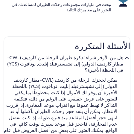
نبحث في مليارات مجموعات رحلات الطيران لمساعدتك في
العثور على مغامرتك التالية
الأسئلة المتكررة
هل من الأوفر شراء تذكرة طيران للرحلة من كارديف (CWL-
مطار كارديف الدولي) إلى تشيسترفيلد إنليت, نونافوت (YCS)
في اللحظة الأخيرة؟
يمكن لحجزك الرحلة من كارديف (CWL-مطار كارديف
الدولي) إلى تشيسترفيلد إنليت, نونافوت (YCS) باللحظة
الأخيرة أن يوفر لك الأموال إذا كنت محظوظًا بما يكفي
للعثور على عرض حقيقي. على الرغم من ذلك، فتكلفة
التذاكر لا تهبط عمومًا مع اقتراب موعد المغادرة. إذا قررت
الانتظار، يمكن أن ينفد حجز رحلات الطيران بأكملها أو قد
انتهى حجز أفضل المقاعد منذ فترة طويلة. إذا كنت تفضل
عدم المجازفة، فاحجز قبل موعد سفرك بوقت كافٍ. في
الواقع، يمكنك العثور على بعضٍ من أفضل العروض قبل عام