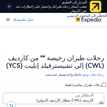
التبديل إلى التطبيق
تعقب أسعار رحلة طيرانك واحصل على إخطارات عند
تغير الأسعار.
التخطّي إلى المحتوى الرئيسي
حمّل تطبيقنا
رحلات طيران رخيصة "" من كارديف
(CWL) إلى تشيسترفيلد إنليت (YCS)
رحلة ذهاب وعودة
اتجاه واحد
تشمل عدة مدن
رحلات طيران مباشرة فقط
الانطلاق من
كارديف (CWL-مطار كارديف الدولي)