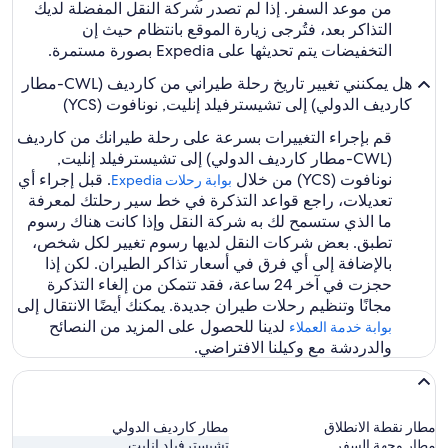
من موعد السفر. إذا لم تصدر شركة النقل المفضلة لديك
التذاكر بعد، فتُرجى زيارة الموقع بانتظام حيث إن
التخفيضات يتم تحديثها على Expedia بصورة مستمرة.
هل يمكنني تغيير تاريخ رحلة طيراني من كارديف (CWL-مطار
كارديف الدولي) إلى تشيسترفيلد إنليت, نونافوت (YCS)
قم بإجراء التغييرات بسرعة على رحلة طيرانك من كارديف
(CWL-مطار كارديف الدولي) إلى تشيسترفيلد إنليت,
نونافوت (YCS) من خلال
. قبل إجراء أي
بوابة رحلات Expedia‏
تعديلات، راجع قواعد التذكرة في خط سير رحلتك لمعرفة
ما الذي ستسمح لك به شركة النقل وإذا كانت هناك رسوم
تطبق. بعض شركات النقل لديها رسوم تغيير لكل شخص،
بالإضافة إلى أي فرق في أسعار تذاكر الطيران. لكن إذا
حجزت في آخر 24 ساعة، فقد تتمكن من إلغاء التذكرة
مجانًا وتنظيم رحلات طيران جديدة. يمكنك أيضًا الانتقال إلى
لدينا للحصول على المزيد من النصائح
بوابة خدمة العملاء
والدردشة مع وكيلنا الافتراضي.
مطار نقطة الانطلاق
مطار كارديف الدولي
مطار وجهة السفر
تشيسترفيلد إنليت