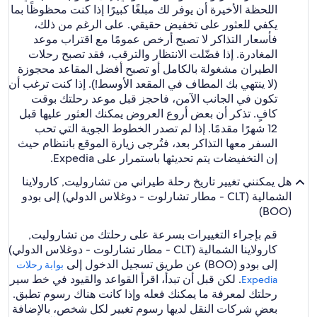
اللحظة الأخيرة أن يوفر لك مبلغًا كبيرًا إذا كنت محظوظًا بما
يكفي للعثور على تخفيض حقيقي. على الرغم من ذلك،
فأسعار التذاكر لا تصبح أرخص عمومًا مع اقتراب موعد
المغادرة. إذا فضّلت الانتظار والترقب، فقد تصبح رحلات
الطيران مشغولة بالكامل أو تصبح أفضل المقاعد محجوزة
(لا ينتهي بك المطاف في المقعد الأوسط!). إذا كنت ترغب أن
تكون في الجانب الآمن، فاحجز قبل موعد رحلتك بوقت
كافٍ. تذكر أن بعض أروع العروض يمكنك العثور عليها قبل
12 شهرًا مقدمًا. إذا لم تصدر الخطوط الجوية التي تحب
السفر معها التذاكر بعد، فتُرجى زيارة الموقع بانتظام حيث
إن التخفيضات يتم تحديثها باستمرار على Expedia.
هل يمكنني تغيير تاريخ رحلة طيراني من تشاروليت, كارولاينا
الشمالية (CLT - مطار تشارلوت - دوغلاس الدولي) إلى بودو
(BOO)
قم بإجراء التغييرات بسرعة على رحلتك من تشاروليت,
كارولاينا الشمالية (CLT - مطار تشارلوت - دوغلاس الدولي)
إلى بودو (BOO) عن طريق تسجيل الدخول إلى
بوابة رحلات
. لكن قبل أن تبدأ، اقرأ القواعد والقيود في خط سير
Expedia‏
رحلتك لمعرفة ما يمكنك فعله وإذا كانت هناك رسوم تطبق.
بعض شركات النقل لديها رسوم تغيير لكل شخص، بالإضافة