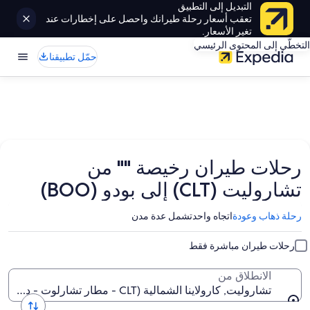
التبديل إلى التطبيق
تعقب أسعار رحلة طيرانك واحصل على إخطارات عند
تغير الأسعار.
التخطّي إلى المحتوى الرئيسي
حمّل تطبيقنا
رحلات طيران رخيصة "" من
تشاروليت (CLT) إلى بودو (BOO)
رحلة ذهاب وعودة
اتجاه واحد
تشمل عدة مدن
رحلات طيران مباشرة فقط
الانطلاق من
تشاروليت, كارولاينا الشمالية (CLT - مطار تشارلوت - دوغلاس الدولي)