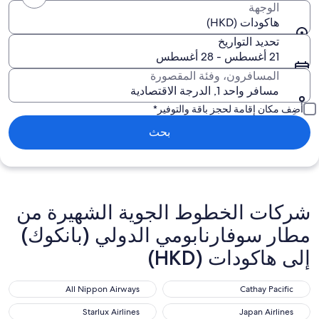
الوجهة
هاكودات (HKD)
تحديد التواريخ
21 أغسطس - 28 أغسطس
المسافرون، وفئة المقصورة
مسافر واحد 1, الدرجة الاقتصادية
أضِف مكان إقامة لحجز باقة والتوفير*
بحث
شركات الخطوط الجوية الشهيرة من
مطار سوفارنابومي الدولي (بانكوك)
إلى هاكودات (HKD)
All Nippon Airways
Cathay Pacific
All Nippon Airways
Cathay Pacific
Starlux Airlines
Japan Airlines
Starlux Airlines
Japan Airlines