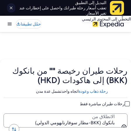
التبديل إلى التطبيق
تعقب أسعار رحلة طيرانك واحصل على إخطارات عند
تغير الأسعار.
التخطّي إلى المحتوى الرئيسي
حمّل تطبيقنا
رحلات طيران رخيصة "" من بانكوك
(BKK) إلى هاكودات (HKD)
رحلة ذهاب وعودة
اتجاه واحد
تشمل عدة مدن
رحلات طيران مباشرة فقط
الانطلاق من
بانكوك (BKK-مطار سوفارنابهومي الدولي)