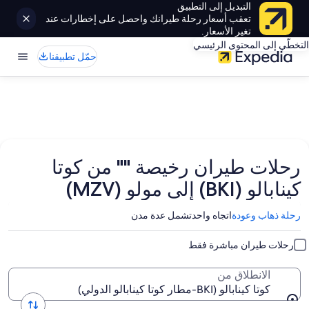
التبديل إلى التطبيق
تعقب أسعار رحلة طيرانك واحصل على إخطارات عند
تغير الأسعار.
التخطّي إلى المحتوى الرئيسي
حمّل تطبيقنا
رحلات طيران رخيصة "" من كوتا
كينابالو (BKI) إلى مولو (MZV)
رحلة ذهاب وعودة
اتجاه واحد
تشمل عدة مدن
رحلات طيران مباشرة فقط
الانطلاق من
كوتا كينابالو (BKI-مطار كوتا كينابالو الدولي)