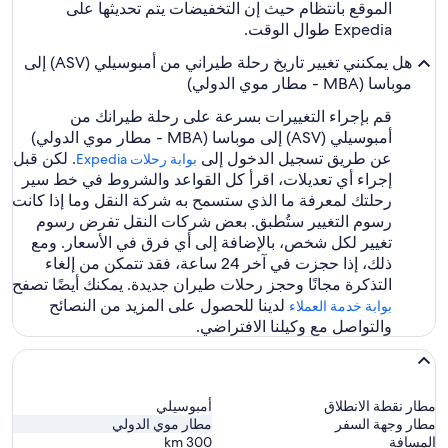
الموقع بانتظام حيث إن التخفيضات يتم تحديثها على
Expedia طوال الوقت.
هل يمكنني تغيير تاريخ رحلة طيراني من أمبوسيلي (ASV) إلى
موباسا (MBA - مطار موي الدولي)
قم بإجراء التغييرات بسرعة على رحلة طيرانك من
أمبوسيلي (ASV) إلى موباسا (MBA - مطار موي الدولي)
عن طريق تسجيل الدخول إلى
. لكن قبل
بوابة رحلات Expedia‏
إجراء أي تعديلات، اقرأ كل القواعد والشروط في خط سير
رحلتك لمعرفة ما الذي ستسمح به شركة النقل وما إذا كانت
رسوم التغيير ستُطبق. بعض شركات النقل تفرض رسوم
تغيير لكل شخص، بالإضافة إلى أي فرق في الأسعار. ومع
ذلك، إذا حجزت في آخر 24 ساعة، فقد تتمكن من إلغاء
التذكرة مجانًا وحجز رحلات طيران جديدة. يمكنك أيضًا تصفح
لدينا للحصول على المزيد من النصائح
بوابة خدمة العملاء
والتواصل مع وكيلنا الافتراضي.
مطار نقطة الانطلاق
أمبوسيلي
مطار وجهة السفر
مطار موي الدولي
المسافة
300
km