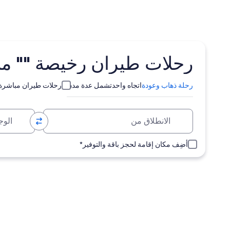
رحلات طيران رخيصة "" من rry County
رحلة ذهاب وعودة
اتجاه واحد
تشمل عدة مدن
رحلات طيران مباشرة
الانطلاق من
الوجهة
أضِف مكان إقامة لحجز باقة والتوفير*