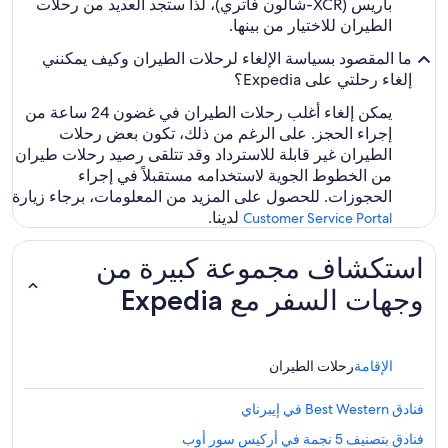
باريس (XCR-شالون فاتري)، لذا ستجد العديد من رحلات
الطيران للاختيار من بينها.
ما المقصود بسياسة الإلغاء لرحلات الطيران وكيف يمكنني
إلغاء رحلتي على Expedia؟
يمكن إلغاء أغلب رحلات الطيران في غضون 24 ساعة من
إجراء الحجز. على الرغم من ذلك، تكون بعض رحلات
الطيران غير قابلة للاسترداد وقد تتلقى رصيد رحلات طيران
من الخطوط الجوية لاستخدامه مستقبلاً في إجراء
الحجوزات. للحصول على المزيد من المعلومات، برجاء زيارة
لدينا.
Customer Service Portal
استكشاف مجموعة كبيرة من
وجهات السفر مع Expedia
الإقامة
رحلات الطيران
فنادق Best Western في إيبرناي
فنادق بتصنيف 5 نجمة في أركيس سور أوب