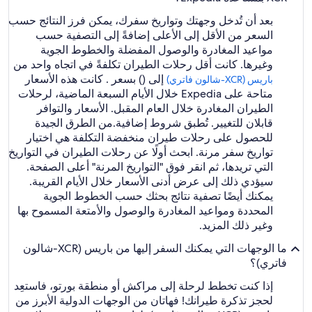
بعد أن تُدخل وجهتك وتواريخ سفرك، يمكن فرز النتائج حسب
السعر من الأقل إلى الأعلى إضافةً إلى التصفية حسب
مواعيد المغادرة والوصول المفضلة والخطوط الجوية
وغيرها. كانت أقل رحلات الطيران تكلفةً في اتجاه واحد من
إلى () بسعر . كانت هذه الأسعار
باريس (XCR-شالون فاتري)
متاحة على Expedia خلال الأيام السبعة الماضية، لرحلات
الطيران المغادرة خلال العام المقبل. الأسعار والتوافر
قابلان للتغيير. تُطبق شروط إضافية.
من الطرق الجيدة
للحصول على رحلات طيران منخفضة التكلفة هي اختيار
تواريخ سفر مرنة. ابحث أولًا عن رحلات الطيران في التواريخ
التي تريدها، ثم انقر فوق "التواريخ المرنة" أعلى الصفحة.
سيؤدي ذلك إلى عرض أدنى الأسعار خلال الأيام القريبة.
يمكنك أيضًا تصفية نتائج بحثك حسب الخطوط الجوية
المحددة ومواعيد المغادرة والوصول والأمتعة المسموح بها
وغير ذلك المزيد.
ما الوجهات التي يمكنك السفر إليها من باريس (XCR-شالون
فاتري)؟
إذا كنت تخطط لرحلة إلى مراكش أو منطقة بورتو، فاستعِد
لحجز تذكرة طيرانك! فهاتان من الوجهات الدولية الأبرز من