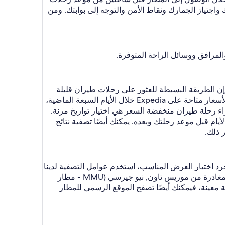
واجتياز الجمارك ونقاط الأمن والتوجه إلى بوابتك. ومن
رافق ووسائل الراحة المتوفرة.
 إن الطريقة البسيطة للعثور على رحلات طيران قليلة
التكلفة من خلال Expedia هي إدخال وجهتك وتاريخ سفرك، ثم فرز النتائج حسب السعر من الأقل إلى الأعلى. كانت هذه الأسعار متاحة على Expedia خلال الأيام السبعة الماضية،
ء رحلة طيران منخفضة السعر هي اختيار تواريخ مرنة.
أيام قبل موعد رحلتك وبعده. يمكنك أيضًا تصفية نتائج
 ذلك.
د اختيار العرض المناسب، استخدم عوامل التصفية لدينا
وقم بالفرز حسب "السعر (من الأقل)" لعرض الخيارات الأقل تكلفة والأكثر ملاءمة. عندما يتعلق الأمر بالعثور على رحلات مغادرة من موريس تاون, نيو جيرسي (MMU - مطار
معينة، فيمكنك أيضًا تصفح الموقع الرسمي للمطار