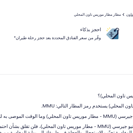
اون
مطار مطار موريس تاون المحلي
احجز بذكاء
وفّر من سعر الفنادق المحددة بعد حجز رحلة طيران*
ل موعد إقلاع رحلتي؟
مع وجود مبنى ركاب واحد فقط في موريس تاون, نيو جيرسي (MMU - مطار موريس تاون
لمغادرة.
تجنّب الاستعجال والعجلة في طريقك إلى بوابة المغادرة من