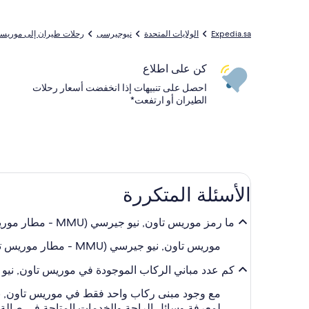
Expedia.sa
الولايات المتحدة
نيوجيرسى
رحلات طيران إلى موريست
كن على اطلاع
احصل على تنبيهات إذا انخفضت أسعار رحلات
الطيران أو ارتفعت*
الأسئلة المتكررة
ما رمز موريس تاون, نيو جيرسي (MMU - مطار موريس تاون المحلي)؟
موريس تاون, نيو جيرسي (MMU - مطار موريس تاون المحلي) يستخدم رمز المطار التالي: MMU.
كم عدد مباني الركاب الموجودة في موريس تاون, نيو جيرسي (MMU - مطار موريس تاون المحلي) وما الوقت الموصى به للوصول قب
لمعرفة وسائل الراحة والخدمات المتاحة في صالة ا