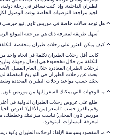
الطيران الداخلية. وإذا كنت تسافر في رحلة دولية، 
الجيد مراجعة التوصيات الخاصة بوقت الوصول لكل
هل توجد صالات خاصة في موريس تاون, نيو جيرسي (MMU - مطار موريس تاون المحلي)؟
أسهل طريقة لمعرفة ذلك هي مراجعة الموقع الرس
كيف يمكن العثور على رحلات طيران منخفضة التكلفة من MMU بمساعدة ia
كانت أقل رحلات الطيران تكلفةً في اتجاه واحد من
لرحلات الطيران المغادرة خلال العام المقبل. الأسعا
ابحث عن رحلات الطيران في التواريخ المفضلة لديك، ث
بحثك حسب مواعيد رحلات الطيران المحددة وتفضيل
ما الوجهات التي يمكنك السفر إليها من موريس تاون, نيو جيرسي (MMU - مطار مو
اطلع على عروض رحلات الطيران الدولية في أعلى ا
موريس تاون المحلي) تناسب ميزانيتك وخططك، ما ع
لمعرفة المسارات المتوفرة.
ما المقصود بسياسة الإلغاء لرحلات الطيران وكيف يمكنني إ