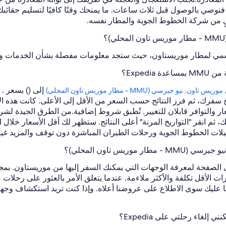
فنوصي بالوصول قبل ثلاث ساعات. ما يمنحك وقتًا كافيًا لتسليم حقائبك 
ٍ من شركة الخطوط الجوية والمطار نفسه.
مي لمطار موريستاون، حيث ستجد معلومات مفصلة بشأن الخدمات والم
Exped؟
إلى () بسعر .
موريس تاون, نيو جيرسي (MMU - مطار موريس تاون المحلي)
ر والتوافر قابلان للتغيير. تُطبق شروط إضافية.
من الطرق الجيدة لشرا
م انقر "التواريخ المرنة" أعلى النتائج. ستظهر لك أقل الأسعار خلال ال
ات الخطوط الجوية ورحلات الطيران المباشرة دون توقف والمزيد غير
ريس تاون المحلي)؟
لصفحة لمعرفة الوجهات التي يمكنك السفر إليها من موريستاون. بمجر
ليك سوى الاطلاع على عروضنا أعلاه. وإذا كنت تريد استكشاف وجهة 
لغاء رحلتي على Expedia؟