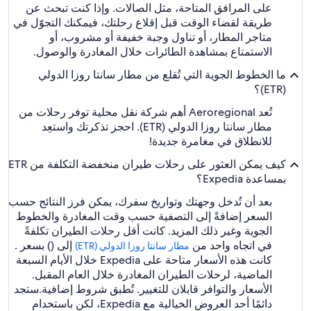
على المرافق المتاحة، مثل الصالات. وإذا كنت تبحث عن
طريقة لقضاء الوقت قبل إقلاع رحلتك، فيمكنك التجوّل في
متاجر المطار، أو تناول وجبة خفيفة أو مشروب، أو
الاستمتاع بمشاهدة الطائرات خلال المغادرة والوصول.
ما الخطوط الجوية التي تُقلع من مطار سانتا روزا الدولي
(ETR)؟
تُعد Aeroregional أهم شركة نقل محلية توفر رحلات من
مطار سانتا روزا الدولي (ETR). احجز تذكرتك واستعِد
للانطلاق في مغامرة جديدة!
كيف يمكن العثور على رحلات طيران منخفضة التكلفة من ETR
بمساعدة Expedia؟
بعد أن تُدخل وجهتك وتواريخ سفرك، يمكن فرز النتائج حسب
السعر إضافةً إلى التصفية حسب وقت المغادرة والخطوط
الجوية وغير ذلك المزيد. كانت أقل رحلات الطيران تكلفةً
في اتجاه واحد من
إلى () بسعر .
مطار سانتا روزا الدولي (ETR)
كانت هذه الأسعار متاحة على Expedia خلال الأيام السبعة
الماضية، لرحلات الطيران المغادرة خلال العام المقبل.
الأسعار والتوافر قابلان للتغيير. تُطبق شروط إضافية.
ستجد
دائمًا أحد العروض الخيالية مع Expedia، لكن باستخدام