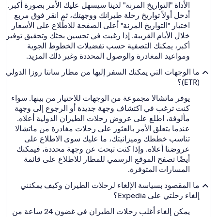
الأداة "التواريخ المرنة" لدينا سيسهل عليك الأمر بصورة أكبر.
أدخل أولاً تواريخ رحلة طيرانك ووجهتك، ثم انقر فوق مربع
اختيار "التواريخ المرنة" أعلى الصفحة للاطّلاع على الأسعار
خلال الأيام القريبة. إذا رغبت في تحسين بحثك وتحقيق توفير
أكبر، يمكنك التصفية حسب تفضيلات الخطوط الجوية
ومواعيد المغادرة والوصول المحددة وغير ذلك المزيد.
ما الوجهات التي يمكنك السفر إليها من مطار سانتا روزا الدولي
(ETR)؟
يوفر ماتشالا مجموعة من الوجهات للاختيار من بينها. سواء
كنت ترغب في اكتشاف وجهة جديدة أو الرجوع إلى وجهة
مألوفة، اطلع على عروض رحلات الطيران الدولية أعلاه.
عندما يتعلق الأمر بالعثور على رحلات مغادرة من ماتشالا
تناسب خططك وميزانيتك، ما عليك سوى الاطلاع على
عروضنا أعلاه. وإذا كنت تبحث عن وجهة محددة، فيمكنك
أيضًا تصفح الموقع الرسمي للمطار للاطلاع على قائمة
المسارات المتوفرة.
ما المقصود بسياسة الإلغاء لرحلات الطيران وكيف يمكنني
إلغاء رحلتي على Expedia؟
يمكن إلغاء أغلب رحلات الطيران في غضون 24 ساعة من