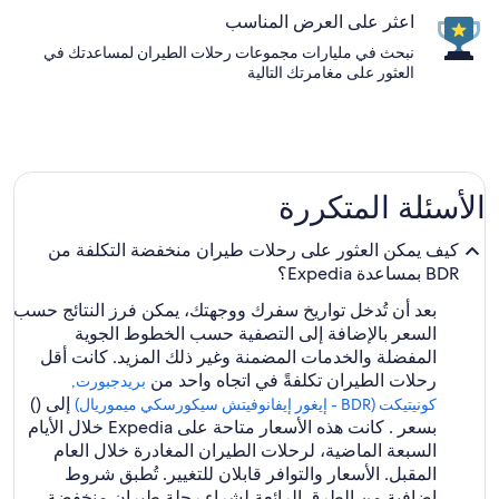
اعثر على العرض المناسب
نبحث في مليارات مجموعات رحلات الطيران لمساعدتك في
العثور على مغامرتك التالية
الأسئلة المتكررة
كيف يمكن العثور على رحلات طيران منخفضة التكلفة من
BDR بمساعدة Expedia؟
بعد أن تُدخل تواريخ سفرك ووجهتك، يمكن فرز النتائج حسب
السعر بالإضافة إلى التصفية حسب الخطوط الجوية
المفضلة والخدمات المضمنة وغير ذلك المزيد. كانت أقل
رحلات الطيران تكلفةً في اتجاه واحد من
بريدجبورت,
إلى ()
كونيتيكت (BDR - إيغور إيفانوفيتش سيكورسكي ميموريال)
بسعر . كانت هذه الأسعار متاحة على Expedia خلال الأيام
السبعة الماضية، لرحلات الطيران المغادرة خلال العام
المقبل. الأسعار والتوافر قابلان للتغيير. تُطبق شروط
إضافية.
من الطرق الرائعة لشراء رحلة طيران منخفضة