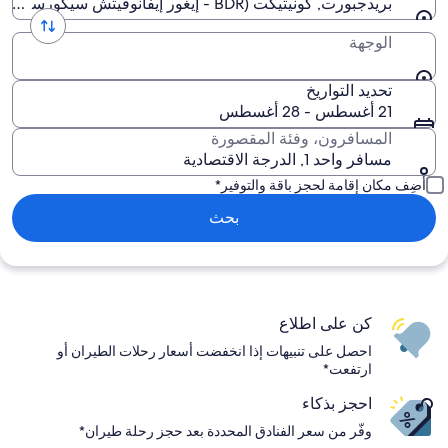
بريدجبورت, كونيتيكت (BDR - إيغور إيفانوفيتش سيكورسكي ميموريال)
الوجهة
تحديد التواريخ
21 أغسطس - 28 أغسطس
المسافرون، وفئة المقصورة
مسافر واحد 1, الدرجة الاقتصادية
أضِف مكان إقامة لحجز باقة والتوفير*
بحث
كن على اطلاع
احصل على تنبيهات إذا انخفضت أسعار رحلات الطيران أو
ارتفعت*
احجز بذكاء
وفّر من سعر الفنادق المحددة بعد حجز رحلة طيران*