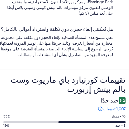
Flamingo Park، ومركز بورتلاند للفنون الاستعراضية، والمتحف‬
الوطني للفنون.مركز مؤتمرات بالم بيتش كونتي وسيتي بلاس أيضًا
على بُعد ميلين (3 كم).
هل يُمكنني إلغاء حجزي دون تكلفة واسترداد أموالي بالكامل؟
نعم، تسمح هذه المنشأة الفندقية بإلغاء الحجز دون تكلفة على مجموعة
مختارة من أسعار الغرف، وذلك حرصًا منها على توفير المرونة لعملائها!
يُرجى الرجوع إلى سياسة الإلغاء الخاصة بالمنشأة الفندقية على موقعنا
لمعرفة المزيد من التفاصيل بشأن أي استثناءات أو متطلبات.
التقييمات
تقييمات ⁦كورتيارد باي ماريوت وست
بالم بيتش إربورت⁩
جيد جدًا
8.2
1,007 تقييمات
درجة
10 - ممتاز
552
التصنيف
درجة
8 - جيد
190
10