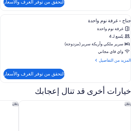
لقدرات
التحقق من توفر الغرف والأسعار
ن
لسمعية
رفة
لمحدودة
ستعراض
ملاءات للفراش لا تسبب الحساسية وأسرّة 
2
ريران
(Accessible
جناح - غرفة نوم واحدة
ميع
بيران
Bathtub
غرفة نوم واحدة
ور
ذوي
يتّسع لـ 4
ناح
لقدرات
سرير ملكي‫‬ وأريكة سرير (مزدوجة)
لسمعية
رفة
لمحدودة
واي فاي مجاني
(Accessible
وم
لمزيد
المزيد من التفاصيل
Bathtub
احدة
ن
لتفاصيل
التحقق من توفر الغرف والأسعار
ن
ناح
خيارات أخرى قد تنال إعجابك
رفة
وم
احدة
ورت يارد باي ماريوت وست بالم بيتش
هامبتون إن
إعلان
إعلان