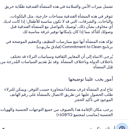
تشمل ميزات الأمن والسلامة في هذه المنشأة الفندقية طفّاية حريق
تتوفر في هذه المنشأة الفندقية مساحات خارجية، مثل البلكونات،
والباحات، والشرفات، التي قد لا تكون مناسبة للأطفال؛ إذا كانت لديك
أي مخاوف بشأن ذلك، نُوصيك بالتواصل مع المنشأة الفندقية قبل
وصولك للتأكد مما إذا كان بإمكانها توفير غرفة مناسبة لك
تؤكد هذه المنشأة أنها تتبع ممارسات التنظيف والتعقيم الموضحة في
برنامج Commitment to Clean (فنادق ماريوت).
يُرجى الانتباه إلى أن المعايير الثقافية وسياسات النزلاء قد تختلف
باختلاف الدولة وباختلاف المنشأة. وقد تمّ تقديم السياسات المُدرجة من
قِبَل المنشأة
أمور يجب علينا توضيحها
تتاح لدى المنشأة غرف متصلة/متجاورة حسب التوفر، ويمكن للنزلاء
طلب الحصول عليها عن طريق الاتصال بالمنشأة على رقم الهاتف
الموجود في تأكيد الحجز.
يرحب مكان الإقامة هذا بالضيوف من جميع التوجهات الجنسية والهويات
الجنسية (مناسب لمجتمع LGBTQ+)
أسئلة متكررة