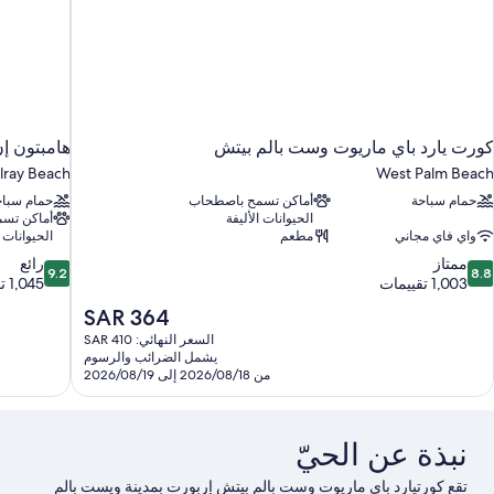
كورت يارد باي ماريوت وست بالم بيتش
هامبتون إن
ray Beach
West Palm Beach
حمام سباحة
أماكن تسمح باصطحاب
حمام سباح
الحيوانات الأليفة
أماكن تس
واي فاي مجاني
مطعم
الحيوانات ا
9.2
8.
ممتاز
رائع
9.2
8.8
ن
من
1,003 تقييمات
1,045 تقييمًا
10،
10،
السعر
SAR 364
متاز،
رائع،
الحالي
السعر النهائي: SAR 410
1,045
1,00
هو
يشمل الضرائب والرسوم
قييمات
تقييمًا
SAR
من 2026/08/18 إلى 2026/08/19
364
نبذة عن الحيّ
تقع كورتيارد باي ماريوت وست بالم بيتش إربورت بمدينة ويست بالم