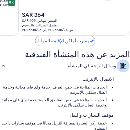
8.6
تلفزيونات بشاشة مسطحة 40-بوصة مزودة بقنوات بريميوم
10،
بيتش
إيربورت
من
1,002 تقييم
استثنائي،
West
West
10،
دواليب/خزائن ملابس، وتدوير المخلفات، وثلاجات بحجم صغير
السعر
SAR 364
682
Palm
Palm
ممتاز،
الحالي
تقييمًا
Beach
Beach
1,002
السعر النهائي: SAR 409
هو
يشمل الضرائب والرسوم
تقييم
SAR
من 2026/08/24 إلى 2026/08/25
364
مقارنة أماكن الإقامة المماثلة
المزيد عن هذه المنشأة الفندقية
وسائل الراحة في المنشأة
الاتصال بالإنترنت
الخدمات المتاحة في جميع الغرف: خدمة واي فاي مجانية وخدمة
اتصال سلكي بالإنترنت
الخدمات المتاحة في بعض المناطق العامة: خدمة واي فاي مجانية
وخدمة اتصال سلكي بالإنترنت
موقف السيارات والنقل
خدمة ركن السيارة بمعرفة النزيل مجانًا في موقف سيارات داخل
المنشأة