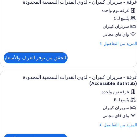
2
ريران
غرفة - سريران كبيران - لذوي القدرات السمعية المحدودة
ميع
بيران
غرفة نوم واحدة
ور
يتّسع لـ 5
رفة
سريران كبيران
ريران
واي فاي مجاني
بيران
لمزيد
المزيد من التفاصيل
ن
ذوي
لتفاصيل
التحقق من توفر الغرف والأسعار
ن
لقدرات
رفة
لسمعية
ستعراض
ملاءات للفراش لا تسبب الحساسية وأسرّة 
لمحدودة
2
ريران
غرفة - سريران كبيران - لذوي القدرات السمعية المحدودة
ميع
بيران
(Accessible Bathtub)
ور
غرفة نوم واحدة
ذوي
رفة
لقدرات
يتّسع لـ 5
لسمعية
سريران كبيران
ريران
لمحدودة
بيران
واي فاي مجاني
لمزيد
المزيد من التفاصيل
ذوي
ن
لتفاصيل