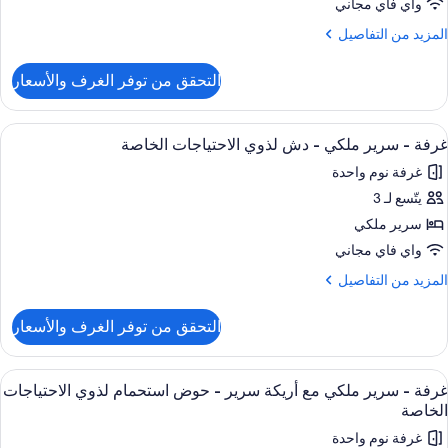
رير
واي فاي مجاني
لكي
لمزيد
المزيد من التفاصيل
ن
وض
لتفاصيل
التحقق من توفر الغرف والأسعار
ن
ستحمام
رفة
ذوي
ستعراض
ملاءات للفراش لا تسبب الحساسية وأسرّة 
لاحتياجات
2
رير
غرفة - سرير ملكي - دش لذوي الاحتياجات الخاصة
ميع
لكي
لخاصة
غرفة نوم واحدة
ور
وض
يتّسع لـ 3
رفة
ستحمام
سرير ملكي
ذوي
رير
لاحتياجات
واي فاي مجاني
لخاصة
لكي
لمزيد
المزيد من التفاصيل
ن
ش
لتفاصيل
التحقق من توفر الغرف والأسعار
ن
ذوي
رفة
لاحتياجات
ستعراض
مستلزمات مجانية للعناية الشخصية، مجفف
لخاصة
2
رير
غرفة - سرير ملكي مع أريكة سرير - حوض استحمام لذوي الاحتياجات
ميع
لكي
الخاصة
ور
غرفة نوم واحدة
ش