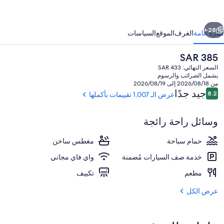
الم
يتش
ابق
التالي
ربورت
28+
نظرة عامة
الغرف
الموقع
السياسات
السعر
SAR 385
الحالي
السعر النهائي: SAR 433
هو
يشمل الضرائب والرسوم
SAR
من 2026/08/18 إلى 2026/08/19
385
التقييمات
جيد جدًا
8.2
عرض الـ 1,007 تقييمات بأكملها
8.2 من 10
وسائل راحة رائجة
المنشأة من الخارج
حمام سباحة
مغطس ساخن
خدمة صف السيارات مُضمنة
واي فاي مجاني
مطعم
تكييف
عرض الكل