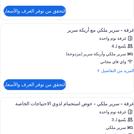
ن
لتفاصيل
التحقق من توفر الغرف والأسعار
ن
رفة
ستعراض
مستلزمات مجانية للعناية الشخصية، مجفف
2
رير
غرفة - سرير ملكي مع أريكة سرير
ميع
لكي
غرفة نوم واحدة
ور
يتّسع لـ 4
رفة
سرير ملكي‫‬ وأريكة سرير (مزدوجة)
رير
واي فاي مجاني
لكي
لمزيد
المزيد من التفاصيل
ع
ن
ريكة
لتفاصيل
التحقق من توفر الغرف والأسعار
ن
رير
رفة
ستعراض
مستلزمات مجانية للعناية الشخصية، مجفف
2
رير
غرفة - سرير ملكي - حوض استحمام لذوي الاحتياجات الخاصة
ميع
لكي
غرفة نوم واحدة
ع
ور
ريكة
يتّسع لـ 3
رفة
رير
سرير ملكي