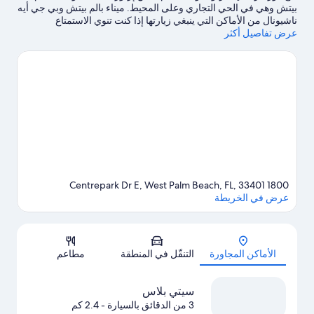
بيتش وهي في الحي التجاري وعلى المحيط. ميناء بالم بيتش وبي جي أيه
ناشيونال من الأماكن التي ينبغي زيارتها إذا كنت تنوي الاستمتاع
عرض تفاصيل أكثر
بالأنشطة، بينما يُمكن زيارة كل من Peanut Island وشاطئ ليك ورث
لاستكشاف الأماكن الجميلة في المنطقة.استمتع بحضور حدث أو مباراة
في آي-ثينك فاينانشال أمفيثياتر، ولا تفوت قضاء بعض الوقت في أحد
أفضل أماكن الجذب حديقة رابيدز واتر.من خلال الغوص بأنبوب التنفس،
والتزلج على الماء، والإبحار بالقوارب الشراعية في أماكن قريبة،
ستستمتع بخوض الكثير من التجارب المثيرة في المياه.
تفضل بزيارة أدلتنا
للسفر إلى ويست بالم بيتش
1800 Centrepark Dr E, West Palm Beach, FL, 33401
عرض في الخريطة
الخريطة
الأماكن المجاورة
التنقّل في المنطقة
مطاعم
سيتي بلاس
3 من الدقائق بالسيارة
- 2.4 كم