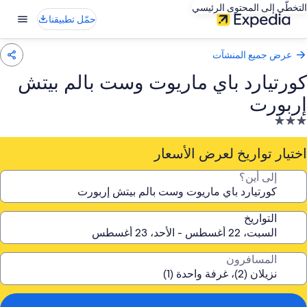
التخطّي إلى المحتوى الرئيسي
حمّل تطبيقنا
عرض جميع المنشآت
كورتيارد باي ماريوت وست بالم بيتش
إربورت
نشأة
ندقية
صنفة
اختيار تواريخ لعرض الأسعار
ـ
إلى أين؟
3.
جوم
التواريخ
المسافرون