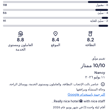
التصنيف
-
درجة
6 - مقبول
118
8
ممتاز.
التصنيف
-
درجة
4 - سيّئ
56
552
6
جيد.
التصنيف
من
-
درجة
2 - سيّئ للغاية
91
190
4
أصل
مقبول.
التصنيف
من
-
1007
118
2
أصل
سيّئ.
من
من
-
1007
8.8
8.4
8.2
56
تقييمات
أصل
سيّئ
من
من
النظافة
الموقع
العاملون ومستوى
النزلاء
1007
للغاية.
تقييمات
أصل
الخدمة
من
91
النزلاء
1007
التقييمات
تقييمات
من
تقييم موثَّق
من
النزلاء
أصل
10/10 ممتاز
تقييمات
1007
النزلاء
Nancy
من
١١ يوليو ٢٠٢٦
تقييمات
النزلاء
عناصر نالت الإعجاب: ⁦النظافة⁩، و⁦العاملون ومستوى الخدمة⁩، و⁦وسائل الراحة⁩،
و⁦حالة المنشأة ومرافقها⁩
الترجمة باستخدام Google
Really nice hotel 🏨 with nice staff..
أقام ليلة واحدة (1) في شهر يونيو عام 2026