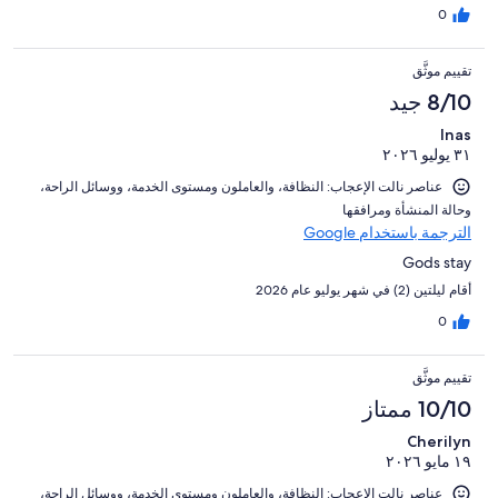
0
تقييم موثَّق
8/10 جيد
Inas
٣١ يوليو ٢٠٢٦
عناصر نالت الإعجاب: ⁦النظافة⁩، و⁦العاملون ومستوى الخدمة⁩، و⁦وسائل الراحة⁩،
و⁦حالة المنشأة ومرافقها⁩
الترجمة باستخدام Google
Gods stay
أقام ليلتين (2) في شهر يوليو عام 2026
0
تقييم موثَّق
10/10 ممتاز
Cherilyn
١٩ مايو ٢٠٢٦
عناصر نالت الإعجاب: ⁦النظافة⁩، و⁦العاملون ومستوى الخدمة⁩، و⁦وسائل الراحة⁩،