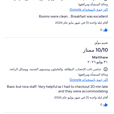
و⁦حالة المنشأة ومرافقها⁩
الترجمة باستخدام Google
Rooms were clean...Breakfast was excellent.
أقام ليلة واحدة (1) في شهر مايو عام 2026
0
تقييم موثَّق
10/10 ممتاز
Matthew
٣١ يوليو ٢٠٢٦
عناصر نالت الإعجاب: ⁦النظافة⁩، و⁦العاملون ومستوى الخدمة⁩، و⁦وسائل الراحة⁩،
و⁦حالة المنشأة ومرافقها⁩
الترجمة باستخدام Google
Basic but nice staff. Very helpful as I had to checkout 30 min late
and they were accommodating.
أقام ليلة واحدة (1) في شهر يوليو عام 2026
0