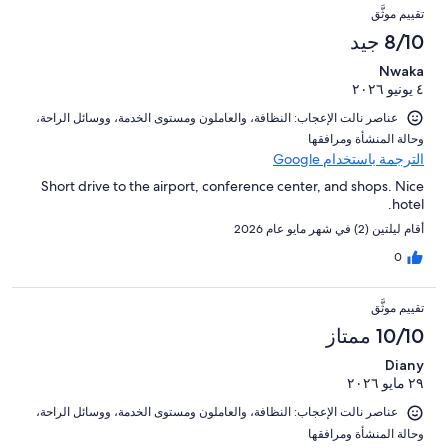
تقييم موثَّق
8/10 جيد
Nwaka
٤ يونيو ٢٠٢٦
عناصر نالت الإعجاب: ⁦النظافة⁩، و⁦العاملون ومستوى الخدمة⁩، و⁦وسائل الراحة⁩،
و⁦حالة المنشأة ومرافقها⁩
الترجمة باستخدام Google
Short drive to the airport, conference center, and shops. Nice
hotel.
أقام ليلتين (2) في شهر مايو عام 2026
0
تقييم موثَّق
10/10 ممتاز
Diany
٢٩ مايو ٢٠٢٦
عناصر نالت الإعجاب: ⁦النظافة⁩، و⁦العاملون ومستوى الخدمة⁩، و⁦وسائل الراحة⁩،
و⁦حالة المنشأة ومرافقها⁩