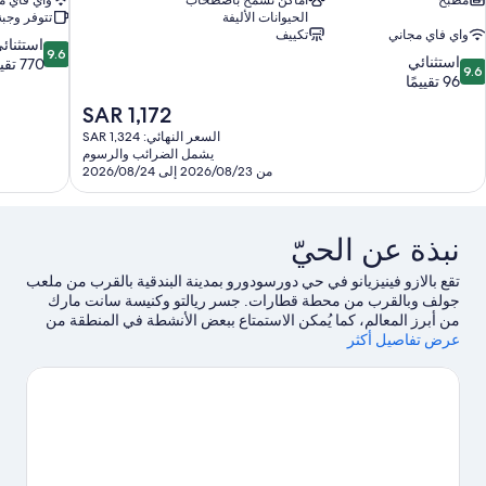
مطبخ
أماكن تسمح باصطحاب
واي فاي م
الحيوانات الأليفة
تتوفر وجبة
واي فاي مجاني
تكييف
9.6
استثنائ
9.6
9.
استثنائي
من
770 تقييمًا
9.6
ن
96 تقييمًا
10،
10،
استثنائي،
السعر
SAR 1,172
ستثنائي،
770
الحالي
السعر النهائي: SAR 1,324
9
تقييمًا
هو
يشمل الضرائب والرسوم
قييمًا
SAR
من 2026/08/23 إلى 2026/08/24
1,172
نبذة عن الحيّ
تقع بالازو فينيزيانو في حي دورسودورو بمدينة البندقية بالقرب من ملعب
جولف وبالقرب من محطة قطارات. جسر ريالتو وكنيسة سانت مارك
من أبرز المعالم، كما يُمكن الاستمتاع ببعض الأنشطة في المنطقة من
عرض تفاصيل أكثر
خلال ميناء البندقية وترونتشيتو وواترباس ستوب.لا تفوت زيارة كل من
زادر ومحطة ماريتيم أيضًا. يحب النزلاء موقع الفندق وذلك يرجع إلى
المعالم السياحية.
تفضل بزيارة أدلتنا للسفر إلى البندقية