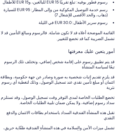
رسوم فطور بوفيه: تبلغ تقريبًا EUR 15 للبالغين، وEUR 15 للأطفال
رسم خدمة التوصيل المكوكية من وإلى المطار: 95 EUR للسيارة
(ذهاب، والحد الأقصى للإشغال 7)
رسوم سرير الأطفال: 30.0 EUR في الليلة
القائمة الموضحة أعلاه قد لا تكون شاملة. فالرسوم ومبالغ التأمين قد لا
تشمل الضريبة كما قد تخضع للتغيير.
أمور يتعين عليك معرفتها
قد يتم تطبيق رسوم على إقامة شخص إضافي، وتختلف تلك الرسوم
تبعًا لسياسة المنشأة
قد يلزم تقديم إثبات شخصية به صورة وصادر عن جهة حكومية، وبطاقة
ائتمان أو مبلغ تأمين نقدي عند تسجيل الوصول، وذلك لتغطية أي رسوم
نثرية
تخضع الطلبات الخاصة لمدى التوفر وقت تسجيل الوصول، وقد تستلزم
سداد رسوم إضافية، ولا يمكن ضمان تلبية الطلبات الخاصة.
تقبل هذه المنشأة الفندقية السداد باستخدام بطاقات الائتمان والدفع
النقدي
تشمل ميزات الأمن والسلامة في هذه المنشأة الفندقية طفّاية حريق،