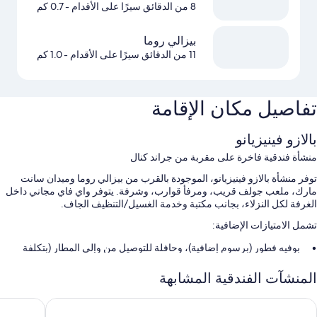
8 من الدقائق سيرًا على الأقدام
- 0.7 كم
بيزالي روما
11 من الدقائق سيرًا على الأقدام
- 1.0 كم
تفاصيل مكان الإقامة
بالازو فينيزيانو
منشأة فندقية فاخرة على مقربة من جراند كنال
توفر منشأة بالازو فينيزيانو، الموجودة بالقرب من بيزالي روما وميدان سانت
مارك، ملعب جولف قريب، ومرفأ قوارب، وشرفة. يتوفر واي فاي مجاني داخل
الغرفة لكل النزلاء، بجانب مكتبة وخدمة الغسيل/التنظيف الجاف.
تشمل الامتيازات الإضافية:
بوفيه فطور (برسوم إضافية)، وحافلة للتوصيل من وإلى المطار (بتكلفة
إضافية)، ومجالسة الأطفال (نظير تكلفة إضافية)
المنشآت الفندقية المشابهة
حارس بوابة/مندوب حمل أمتعة، وتخزين الأمتعة، ولا يُسمَح بالتدخين
مصعد، وقاعة اجتماعات، وخدمات الاستعلامات والإرشاد
ينيتسا بالاتسو باروتشي
كارنيفال ب
تُشير تقييمات النزلاء إلى المستوى الرائع لكل من وجبات الفطور، وطاقم