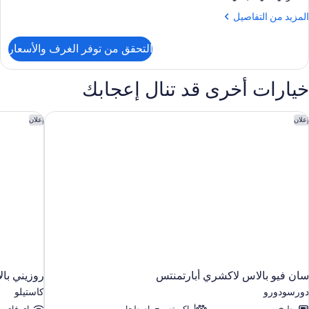
لمزيد
المزيد من التفاصيل
ن
لتفاصيل
التحقق من توفر الغرف والأسعار
ن
ناح
ائلي
خيارات أخرى قد تنال إعجابك
(Duple
ان فيو بالاس لاكشري أبارتمنتس
روزيني با
إعلان
إعلان
سان فيو بالاس لاكشري أبارتمنتس
روزيني با
دورسودورو
كاستيلو