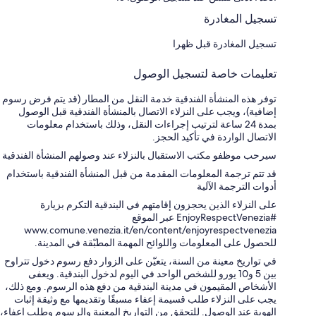
تسجيل المغادرة
تسجيل المغادرة قبل ظهرا
تعليمات خاصة لتسجيل الوصول
توفر هذه المنشأة الفندقية خدمة النقل من المطار (قد يتم فرض رسوم
إضافية)، ويجب على النزلاء الاتصال بالمنشأة الفندقية قبل الوصول
بمدة 24 ساعة لترتيب إجراءات النقل، وذلك باستخدام معلومات
الاتصال الواردة في تأكيد الحجز.
سيرحب موظفو مكتب الاستقبال بالنزلاء عند وصولهم المنشأة الفندقية
قد تتم ترجمة المعلومات المقدمة من قبل المنشأة الفندقية باستخدام
أدوات الترجمة الآلية
على النزلاء الذين يحجزون إقامتهم في البندقية التكرم بزيارة
#EnjoyRespectVenezia عبر الموقع
www.comune.venezia.it/en/content/enjoyrespectvenezia
للحصول على المعلومات واللوائح المهمة المطبّقة في المدينة.
في تواريخ معينة من السنة، يتعيّن على الزوار دفع رسوم دخول تتراوح
بين 5 و10 يورو للشخص الواحد في اليوم لدخول البندقية. ويعفى
الأشخاص المقيمون في مدينة البندقية من دفع هذه الرسوم. ومع ذلك،
يجب على النزلاء طلب قسيمة إعفاء مسبقًا وتقديمها مع وثيقة إثبات
الهوية عند الوصول. للتحقق من التواريخ المعنية والرسوم وطلب إعفاء،