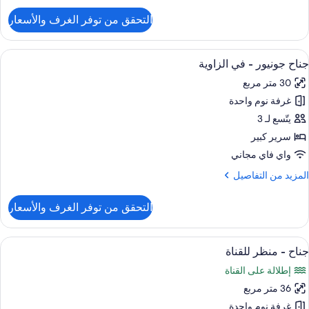
نظر
لتفاصيل
التحقق من توفر الغرف والأسعار
لقناة
ن
رفة
يلوكس
ستعراض
إطلالة الغرفة
7
زدوجة
جناح جونيور - في الزاوية
ميع
و
30 متر مربع
ور
سريرين
نفصلين
غرفة نوم واحدة
ناح
ونيور
يتّسع لـ 3
نظر
لقناة
سرير كبير
ي
واي فاي مجاني
لزاوية
لمزيد
المزيد من التفاصيل
ن
لتفاصيل
التحقق من توفر الغرف والأسعار
ن
ناح
ونيور
ستعراض
ألحفة محشوة بالريش وميني بار وخزنة داخ
8
جناح - منظر للقناة
ميع
ي
إطلالة على القناة
ور
لزاوية
36 متر مربع
ناح
غرفة نوم واحدة