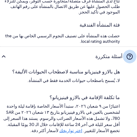
تتاح لدى المنشأة غرف متصلة/متجاورة حسب التوفر، ويمكن للنزلاء
طلب الحصول عليها عن طريق الاتصال بالمنشأة على رقم الهاتف
الموجود في تأكيد الحجز.
فئة المنشأة الفندقية
حصلت هذه المنشأة على تصنيف النجوم الرسمي الخاص بها من the
local rating authority.
أسئلة متكررة
هل بالازو فينيزيانو مناسبة لاصطحاب الحيوانات الأليفة؟
لا، يُسمح باصطحاب حيوانات الخدمة فقط في المنشأة.
ما تكلفة الإقامة في بالازو فينيزيانو؟
اعتبارًا من ٩ شعبان ٢٠٢٦، ستبدأ الأسعار الخاصة بإقامة ليلة واحدة
لشخصين بالغين في بالازو فينيزيانو بتاريخ ١٣ شعبان ٢٠٢٦ من SAR
780، ولا تشمل هذه الأسعار الضرائب والرسوم. يستند هذا السعر إلى
أقل سعر لليلة في آخر 24 ساعة للإقامات خلال الـ 30 يومًا المقبلة.
تخضع الأسعار للتغيير.
اختر تواريخك
لأسعار أكثر دقة.