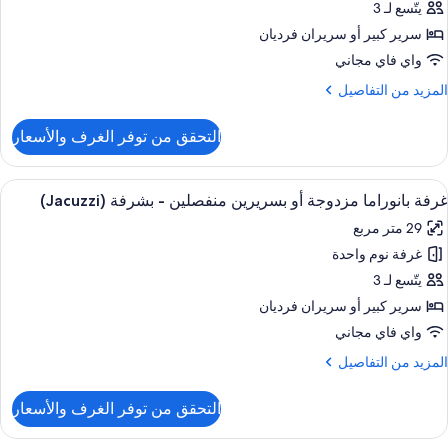
زدوجة
يتّسع لـ 3
و
سرير كبير‫‬ أو سريران فرديان
سريرين
واي فاي مجاني
نفصلين
لمزيد
المزيد من التفاصيل
ن
نظر
لتفاصيل
التحقق من توفر الغرف والأسعار
لقناة
ن
رفة
وبيريور
ستعراض
ألحفة محشوة بالريش وميني بار وخزنة داخ
5
زدوجة
غرفة بانوراما مزدوجة أو بسريرين منفصلين - بشرفة (Jacuzzi)
ميع
و
29 متر مربع
ور
سريرين
نفصلين
غرفة نوم واحدة
رفة
انوراما
يتّسع لـ 3
نظر
زدوجة
لقناة
سرير كبير‫‬ أو سريران فرديان
و
واي فاي مجاني
سريرين
لمزيد
المزيد من التفاصيل
نفصلين
ن
لتفاصيل
التحقق من توفر الغرف والأسعار
ن
شرفة
رفة
(Jacuzz