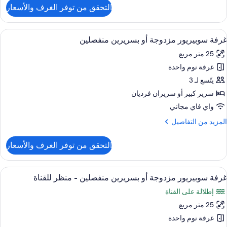
لتفاصيل
التحقق من توفر الغرف والأسعار
ن
رفة
لاسيكية
ستعراض
ألحفة محشوة بالريش وميني بار وخزنة داخ
6
زدوجة
غرفة سوبيريور مزدوجة أو بسريرين منفصلين
ميع
و
25 متر مربع
ور
سريرين
نفصلين
غرفة نوم واحدة
رفة
وبيريور
يتّسع لـ 3
زدوجة
سرير كبير‫‬ أو سريران فرديان
و
واي فاي مجاني
سريرين
لمزيد
المزيد من التفاصيل
نفصلين
ن
لتفاصيل
التحقق من توفر الغرف والأسعار
ن
رفة
وبيريور
ستعراض
ألحفة محشوة بالريش وميني بار وخزنة داخ
4
زدوجة
غرفة سوبيريور مزدوجة أو بسريرين منفصلين - منظر للقناة
ميع
و
إطلالة على القناة
ور
سريرين
نفصلين
25 متر مربع
رفة
وبيريور
غرفة نوم واحدة