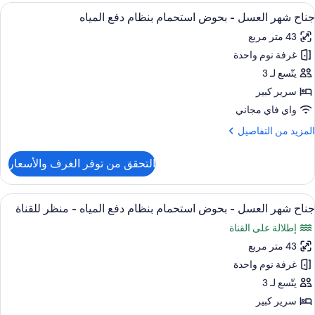
انوراما
ستعراض
ألحفة محشوة بالريش وميني بار وخزنة داخ
16
زدوجة
جناح شهر العسل - بحوض استحمام بنظام دفع المياه
ميع
و
43 متر مربع
ور
سريرين
نفصلين
غرفة نوم واحدة
ناح
هر
يتّسع لـ 3
شرفة
لعسل
(Jacuz
سرير كبير
واي فاي مجاني
حوض
لمزيد
المزيد من التفاصيل
ستحمام
ن
نظام
لتفاصيل
التحقق من توفر الغرف والأسعار
ن
فع
ناح
لمياه
هر
ستعراض
ألحفة محشوة بالريش وميني بار وخزنة داخ
11
لعسل
جناح شهر العسل - بحوض استحمام بنظام دفع المياه - منظر للقناة
ميع
إطلالة على القناة
ور
حوض
ستحمام
43 متر مربع
ناح
نظام
هر
غرفة نوم واحدة
فع
لعسل
لمياه
يتّسع لـ 3
سرير كبير
حوض