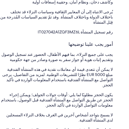
وكاشف دخان، ونظام أمان، وحقيبة إسعافات أولية
يُرجى الانتباه إلى أن المعايير الثقافية وسياسات النزلاء قد تختلف
باختلاف الدولة وباختلاف المنشأة. وقد تمّ تقديم السياسات المُدرجة من
قِبَل المنشأة
رقم تسجيل المنشأة ⁦IT027042A1ZQF3MZ6L⁩
أمور يجب علينا توضيحها
يجب على جميع النزلاء، بما فيهم الأطفال، الحضور عند تسجيل الوصول
وتقديم إثبات هوية أو جواز سفر به صورة وصادر من جهة حكومية
لا يمكن أن تتعدى قيمة أي معاملات نقدية في هذه المنشأة الفندقية
مبلغ EUR 5000 نظرًا للتشريعات الوطنية. لمزيد من التفاصيل، يرجى
التواصل مع المنشأة الفندقية باستخدام المعلومات الواردة في تأكيد
الحجز.
يكون الحجز مطلوبًا لما يلي: أوقات جولات الجولف؛ ويمكن إجراء
الحجز عن طريق التواصل مع المنشأة الفندقية قبل الوصول، باستخدام
معلومات التواصل الواردة في تأكيد الحجز.
لا يسمح بتواجد أشخاص آخرين في الغرف بخلاف النزلاء المسجلين
لدى المنشأة الفندقية.