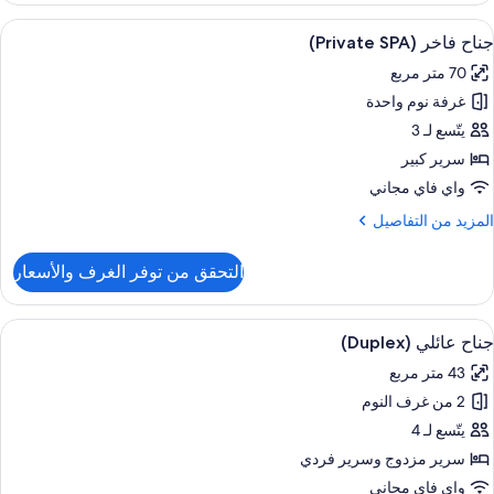
انوراما
ستعراض
ألحفة محشوة بالريش وميني بار وخزنة داخ
7
جناح فاخر (Private SPA)
ميع
شرفة
70 متر مربع
(Jacuz
ور
غرفة نوم واحدة
ناح
اخر
يتّسع لـ 3
(Private
سرير كبير
SPA
واي فاي مجاني
لمزيد
المزيد من التفاصيل
ن
لتفاصيل
التحقق من توفر الغرف والأسعار
ن
ناح
اخر
ستعراض
ألحفة محشوة بالريش وميني بار وخزنة داخ
4
(Private
جناح عائلي (Duplex)
ميع
SPA
43 متر مربع
ور
2 من غرف النوم
ناح
ائلي
يتّسع لـ 4
(Duple
سرير مزدوج‫‬ وسرير فردي
واي فاي مجاني