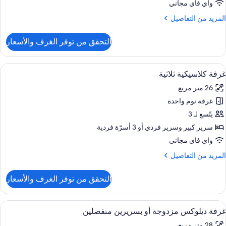
واي فاي مجاني
ستحمام
لمزيد
المزيد من التفاصيل
نظام
ن
فع
لتفاصيل
التحقق من توفر الغرف والأسعار
لمياه
ن
ناح
هر
ستعراض
ألحفة محشوة بالريش وميني بار وخزنة داخ
نظر
4
لعسل
غرفة كلاسيكية ثلاثية
ميع
لقناة
26 متر مربع
ور
حوض
ستحمام
غرفة نوم واحدة
رفة
نظام
لاسيكية
يتّسع لـ 3
فع
لاثية
لمياه
سرير كبير‫‬ وسرير فردي‫‬ أو 3 أسرّة فردية
واي فاي مجاني
نظر
لقناة
لمزيد
المزيد من التفاصيل
ن
لتفاصيل
التحقق من توفر الغرف والأسعار
ن
رفة
لاسيكية
ستعراض
ألحفة محشوة بالريش وميني بار وخزنة داخ
9
لاثية
غرفة ديلوكس مزدوجة أو بسريرين منفصلين
ميع
28 متر مربع