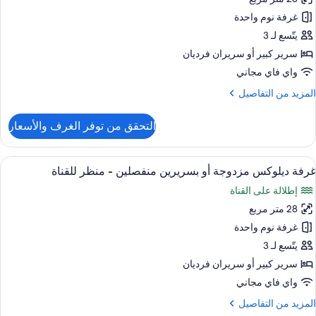
ور
غرفة نوم واحدة
رفة
يلوكس
يتّسع لـ 3
زدوجة
سرير كبير‫‬ أو سريران فرديان
و
واي فاي مجاني
سريرين
لمزيد
المزيد من التفاصيل
نفصلين
ن
لتفاصيل
التحقق من توفر الغرف والأسعار
ن
رفة
يلوكس
ستعراض
إطلالة الغرفة
6
زدوجة
غرفة ديلوكس مزدوجة أو بسريرين منفصلين - منظر للقناة
ميع
و
إطلالة على القناة
ور
سريرين
نفصلين
28 متر مربع
رفة
يلوكس
غرفة نوم واحدة
زدوجة
يتّسع لـ 3
و
سرير كبير‫‬ أو سريران فرديان
سريرين
واي فاي مجاني
نفصلين
لمزيد
المزيد من التفاصيل
ن