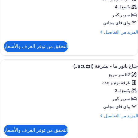
نظر
يتّسع لـ 4
لقناة
سرير كبير
واي فاي مجاني
لمزيد
المزيد من التفاصيل
ن
لتفاصيل
التحقق من توفر الغرف والأسعار
ن
ناح
ستعراض
ألحفة محشوة بالريش وميني بار وخزنة داخ
5
نظر
جناح بانوراما - بشرفة (Jacuzzi)
ميع
لقناة
52 متر مربع
ور
غرفة نوم واحدة
ناح
انوراما
يتّسع لـ 3
سرير كبير
شرفة
واي فاي مجاني
(Jacuzz
لمزيد
المزيد من التفاصيل
ن
لتفاصيل
التحقق من توفر الغرف والأسعار
ن
ناح