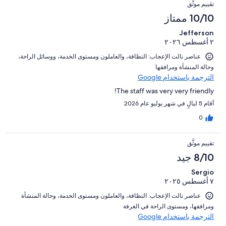
التقييمات
تقييمات
من
تقييم موثَّق
من
النزلاء
أصل
10/10 ممتاز
تقييمات
208
النزلاء
Jefferson
من
٢ أغسطس ٢٠٢٦
تقييمات
النزلاء
عناصر نالت الإعجاب: ⁦النظافة⁩، و⁦العاملون ومستوى الخدمة⁩، و⁦وسائل الراحة⁩،
و⁦حالة المنشأة ومرافقها⁩
الترجمة باستخدام Google
The staff was very very friendly!
أقام 5 ليالٍ في شهر يوليو عام 2026
0
تقييم موثَّق
8/10 جيد
Sergio
٧ أغسطس ٢٠٢٥
عناصر نالت الإعجاب: ⁦النظافة⁩، و⁦العاملون ومستوى الخدمة⁩، و⁦حالة المنشأة
ومرافقها⁩، و⁦مستوى الراحة في الغرفة⁩
الترجمة باستخدام Google