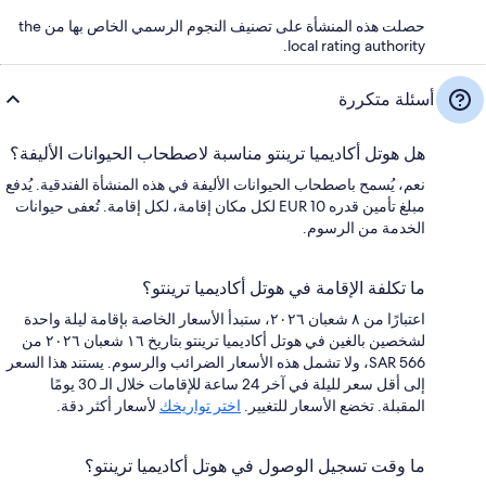
حصلت هذه المنشأة على تصنيف النجوم الرسمي الخاص بها من the
local rating authority.
أسئلة متكررة
هل هوتل أكاديميا ترينتو مناسبة لاصطحاب الحيوانات الأليفة؟
نعم، يُسمح باصطحاب الحيوانات الأليفة في هذه المنشأة الفندقية. يُدفع
مبلغ تأمين قدره EUR 10 لكل مكان إقامة، لكل إقامة. تُعفى حيوانات
الخدمة من الرسوم.
ما تكلفة الإقامة في هوتل أكاديميا ترينتو؟
اعتبارًا من ٨ شعبان ٢٠٢٦، ستبدأ الأسعار الخاصة بإقامة ليلة واحدة
لشخصين بالغين في هوتل أكاديميا ترينتو بتاريخ ١٦ شعبان ٢٠٢٦ من
SAR 566، ولا تشمل هذه الأسعار الضرائب والرسوم. يستند هذا السعر
إلى أقل سعر لليلة في آخر 24 ساعة للإقامات خلال الـ 30 يومًا
المقبلة. تخضع الأسعار للتغيير.
اختر تواريخك
لأسعار أكثر دقة.
ما وقت تسجيل الوصول في هوتل أكاديميا ترينتو؟