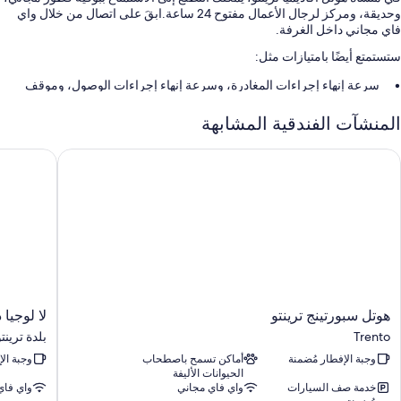
وحديقة، ومركز لرجال الأعمال مفتوح 24 ساعة.ابقَ على اتصال من خلال واي
فاي مجاني داخل الغرفة.
ستستمتع أيضًا بامتيازات مثل:
سرعة إنهاء إجراءات المغادرة، وسرعة إنهاء إجراءات الوصول، وموقف
لركن الدرّاجات
المنشآت الفندقية المشابهة
مكتب استقبال مفتوح 24 ساعة، وتلفاز في ردهة الفندق، ومكتب كمبيوتر
لا يُسمَح بالتدخين، وفريق عمل يجيد التحدث بعدة لغات، وقاعات اجتماعات
وتل سبورتينج ترينتو
لا لوجيا دي
سمات الغرفة
توفر جميع غرف النزلاء في منِشأة هوتل أكاديميا ترينتو أدق اللمسات المدروسة
مثل تكييف، بالإضافة إلى وسائل راحة مثل إنترنت لاسلكي مجاناً وخزنات.
تشمل اللوازم المتوفرة في جميع الغرفة الإضافية:
حمامات مزودة بدُش غزير ومراحيض شطف
تلفزيونات بشاشة مسطحة مزودة بقنوات فضائية
هوتل
لا
هوتل سبورتينج ترينتو
لا لوجيا 
تدفئة، وخدمة تنظيف الغرف يوميًا، ومكاتب
سبورتينج
لوجيا
Trento
بلدة ترينت
ترينتو
ديل
وجبة الإفطار مُضمنة
أماكن تسمح باصطحاب
وجبة ال
Trento
كاستيلو
الحيوانات الأليفة
بلدة
خدمة صف السيارات
واي فاي مجاني
واي فاي
ترينتو