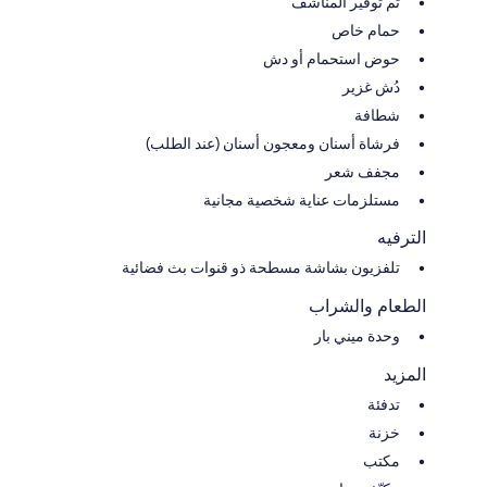
تم توفير المناشف
حمام خاص
حوض استحمام أو دش
دُش غزير
شطافة
فرشاة أسنان ومعجون أسنان (عند الطلب)
مجفف شعر
مستلزمات عناية شخصية مجانية
الترفيه
تلفزيون بشاشة مسطحة ذو قنوات بث فضائية
الطعام والشراب
وحدة ميني بار
المزيد
تدفئة
خزنة
مكتب