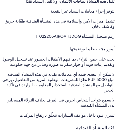
تقبل هذه المنشأة بطاقات الائتمان، ولا يُقبل السداد نقدًا
يتوفر إجراء معاملات السداد غير النقدية
تشمل ميزات الأمن والسلامة في هذه المنشأة الفندقية طفّاية حريق
وكاشف دخان
رقم تسجيل المنشأة ⁦IT022205A1ROVHJDOG⁩
أمور يجب علينا توضيحها
يجب على جميع النزلاء، بما فيهم الأطفال، الحضور عند تسجيل الوصول
وتقديم إثبات هوية أو جواز سفر به صورة وصادر من جهة حكومية
لا يمكن أن تتعدى قيمة أي معاملات نقدية في هذه المنشأة الفندقية
مبلغ EUR 5000 نظرًا للتشريعات الوطنية. لمزيد من التفاصيل، يرجى
التواصل مع المنشأة الفندقية باستخدام المعلومات الواردة في تأكيد
الحجز.
لا يسمح بتواجد أشخاص آخرين في الغرف بخلاف النزلاء المسجلين
لدى المنشأة الفندقية.
تسري قيود داخل مواقف السيارات تتعلّق بارتفاع المركبات
فئة المنشأة الفندقية