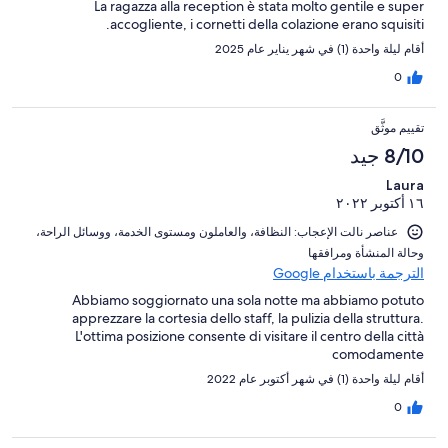
La ragazza alla reception è stata molto gentile e super
accogliente, i cornetti della colazione erano squisiti.
أقام ليلة واحدة (1) في شهر يناير عام 2025
0
تقييم موثَّق
8/10 جيد
Laura
١٦ أكتوبر ٢٠٢٢
عناصر نالت الإعجاب: ⁦النظافة⁩، و⁦العاملون ومستوى الخدمة⁩، و⁦وسائل الراحة⁩،
و⁦حالة المنشأة ومرافقها⁩
الترجمة باستخدام Google
Abbiamo soggiornato una sola notte ma abbiamo potuto
apprezzare la cortesia dello staff, la pulizia della struttura.
L'ottima posizione consente di visitare il centro della città
comodamente
أقام ليلة واحدة (1) في شهر أكتوبر عام 2022
0