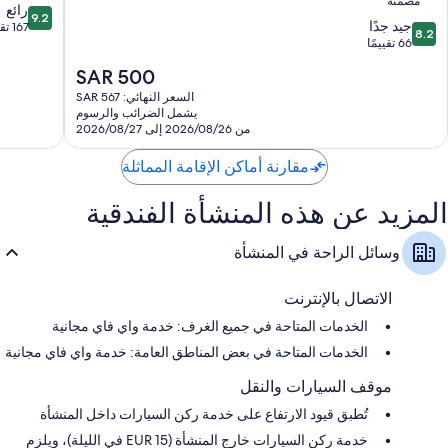
مُضمنة
9.2
القديمة
رائع
9.2
8.2
جيد جدًا
من
167 تقييمًا
8.2
من
66 تقييمًا
10،
10،
رائع،
السعر
SAR 500
جيد
167
الحالي
جدًا،
السعر النهائي: SAR 567
تقييمًا
هو
يشمل الضرائب والرسوم
66
SAR
من 2026/08/26 إلى 2026/08/27
تقييمًا
500
مقارنة أماكن الإقامة المماثلة
المزيد عن هذه المنشأة الفندقية
وسائل الراحة في المنشأة
الاتصال بالإنترنت
الخدمات المتاحة في جميع الغرف: خدمة واي فاي مجانية
الخدمات المتاحة في بعض المناطق العامة: خدمة واي فاي مجانية
موقف السيارات والنقل
تُطبق قيود الارتفاع على خدمة ركن السيارات داخل المنشأة
خدمة ركن السيارات خارج المنشأة (EUR 15 في الليلة)، ويلزم