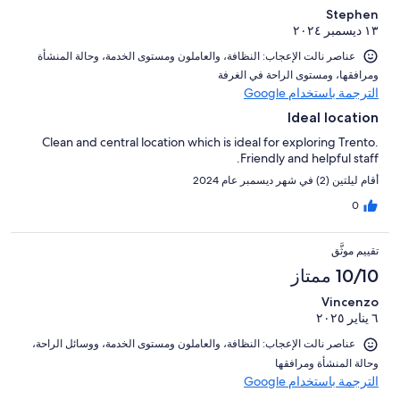
Stephen
١٣ ديسمبر ٢٠٢٤
عناصر نالت الإعجاب: ⁦النظافة⁩، و⁦العاملون ومستوى الخدمة⁩، و⁦حالة المنشأة
ومرافقها⁩، و⁦مستوى الراحة في الغرفة⁩
الترجمة باستخدام Google
Ideal location
Clean and central location which is ideal for exploring Trento.
Friendly and helpful staff.
أقام ليلتين (2) في شهر ديسمبر عام 2024
0
تقييم موثَّق
10/10 ممتاز
Vincenzo
٦ يناير ٢٠٢٥
عناصر نالت الإعجاب: ⁦النظافة⁩، و⁦العاملون ومستوى الخدمة⁩، و⁦وسائل الراحة⁩،
و⁦حالة المنشأة ومرافقها⁩
الترجمة باستخدام Google