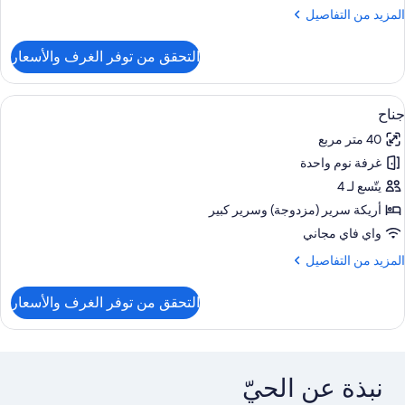
سريرين
لمزيد
المزيد من التفاصيل
نفصلين
ن
لتفاصيل
التحقق من توفر الغرف والأسعار
ن
رفة
وبيريور
ستعراض
تلفزيون بشاشة مسطحة
6
زدوجة
جناح
ميع
و
40 متر مربع
ور
سريرين
نفصلين
غرفة نوم واحدة
ناح
يتّسع لـ 4
أريكة سرير (مزدوجة)‫‬ وسرير كبير
واي فاي مجاني
لمزيد
المزيد من التفاصيل
ن
لتفاصيل
التحقق من توفر الغرف والأسعار
ن
ناح
نبذة عن الحيّ