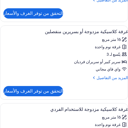
المزيد من التفاصيل
رير
ن
ردي
لتفاصيل
التحقق من توفر الغرف والأسعار
ن
نفصل
رفة
بير
لاسيكية
ستعراض
ألحفة محشوة بالريش وميني بار وخزنة داخ
5
لاستخدام
غرفة كلاسيكية مزدوجة أو بسريرين منفصلين
ميع
لفردي
16 متر مربع
ور
رير
غرفة نوم واحدة
رفة
ردي
لاسيكية
يتّسع لـ 3
نفصل
زدوجة
بير
سرير كبير‫‬ أو سريران فرديان
و
واي فاي مجاني
سريرين
لمزيد
المزيد من التفاصيل
نفصلين
ن
لتفاصيل
التحقق من توفر الغرف والأسعار
ن
رفة
لاسيكية
ستعراض
ألحفة محشوة بالريش وميني بار وخزنة داخ
5
زدوجة
غرفة كلاسيكية مزدوجة للاستخدام الفردي
ميع
و
16 متر مربع
ور
سريرين
نفصلين
غرفة نوم واحدة
رفة