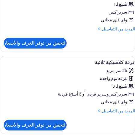
لاسيكية
تتّسع لـِ 1
زدوجة
سرير كبير
لاستخدام
واي فاي مجاني
لفردي
لمزيد
المزيد من التفاصيل
ن
لتفاصيل
التحقق من توفر الغرف والأسعار
ن
رفة
لاسيكية
ستعراض
ألحفة محشوة بالريش وميني بار وخزنة داخ
6
زدوجة
غرفة كلاسيكية ثلاثية
ميع
لاستخدام
25 متر مربع
ور
لفردي
غرفة نوم واحدة
رفة
لاسيكية
يتّسع لـ 3
لاثية
سرير كبير‫‬ وسرير فردي‫‬ أو 3 أسرّة فردية
واي فاي مجاني
لمزيد
المزيد من التفاصيل
ن
لتفاصيل
التحقق من توفر الغرف والأسعار
ن
رفة