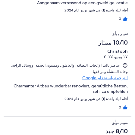
Aangenaam verrassend op een gweldige locatie.
أقام ليلة واحدة (1) في شهر يونيو عام 2024
0
تقييم موثَّق
10/10 ممتاز
Christoph
١٧ يونيو ٢٠٢٤
عناصر نالت الإعجاب: ⁦النظافة⁩، و⁦العاملون ومستوى الخدمة⁩، و⁦وسائل الراحة⁩،
و⁦حالة المنشأة ومرافقها⁩
الترجمة باستخدام Google
Charmanter Altbau wunderbar renoviert, gemütliche Betten,
sehr zu empfehlen
أقام ليلة واحدة (1) في شهر يونيو عام 2024
0
تقييم موثَّق
8/10 جيد