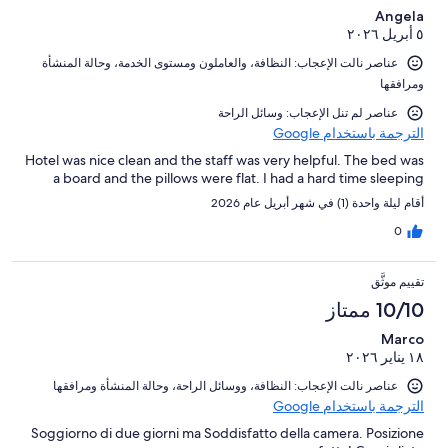
Angela
٥ أبريل ٢٠٢٦
عناصر نالت الإعجاب: ⁦النظافة⁩، و⁦العاملون ومستوى الخدمة⁩، و⁦حالة المنشأة
ومرافقها⁩
عناصر لم تنل الإعجاب: وسائل الراحة
الترجمة باستخدام Google
Hotel was nice clean and the staff was very helpful. The bed was
a board and the pillows were flat. I had a hard time sleeping
أقام ليلة واحدة (1) في شهر أبريل عام 2026
0
تقييم موثَّق
10/10 ممتاز
Marco
١٨ يناير ٢٠٢٦
عناصر نالت الإعجاب: ⁦النظافة⁩، و⁦وسائل الراحة⁩، و⁦حالة المنشأة ومرافقها⁩
الترجمة باستخدام Google
Soggiorno di due giorni ma Soddisfatto della camera. Posizione