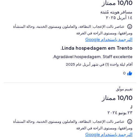
10/10 ممتاز
مسافر هويته مُثبتة
١٤ أبريل ٢٠٢٥
عناصر نالت الإعجاب: ⁦النظافة⁩، و⁦العاملون ومستوى الخدمة⁩، و⁦حالة المنشأة
ومرافقها⁩، و⁦مستوى الراحة في الغرفة⁩
الترجمة باستخدام Google
Linda hospedagem em Trento.
Agradável hospedagem. Staff excelente.
أقام ليلة واحدة (1) في شهر أبريل عام 2025
0
تقييم موثَّق
10/10 ممتاز
J
٢٣ يونيو ٢٠٢٤
عناصر نالت الإعجاب: ⁦النظافة⁩، و⁦العاملون ومستوى الخدمة⁩، و⁦حالة المنشأة
ومرافقها⁩، و⁦مستوى الراحة في الغرفة⁩
الترجمة باستخدام Google