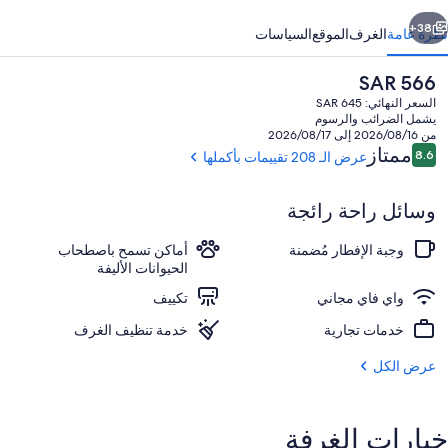
ابق
التالي
38+
نظرة عامة
الغرف
الموقع
السياسات
السعر
SAR 566
الحالي
السعر النهائي: SAR 645
هو
يشمل الضرائب والرسوم
SAR
من 2026/08/16 إلى 2026/08/17
566
التقييمات
ممتاز
8.6
عرض الـ 208 تقييمات بأكملها
8.6 من 10
وسائل راحة رائجة
حديقة
وجبة الإفطار مُضمنة
أماكن تسمح باصطحاب
الحيوانات الأليفة
واي فاي مجاني
تكييف
خدمات تجارية
خدمة تنظيف الغرف
عرض الكل
خيارات الغرفة