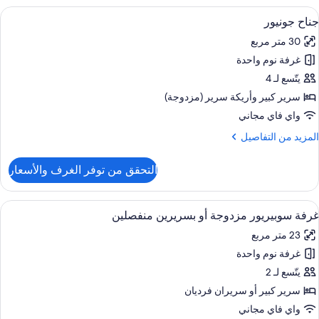
لاسيكية
ستعراض
ألحفة محشوة بالريش وميني بار وخزنة داخ
6
لاثية
جناح جونيور
ميع
30 متر مربع
ور
غرفة نوم واحدة
ناح
ونيور
يتّسع لـ 4
سرير كبير‫‬ وأريكة سرير (مزدوجة)
واي فاي مجاني
لمزيد
المزيد من التفاصيل
ن
لتفاصيل
التحقق من توفر الغرف والأسعار
ن
ناح
ونيور
ستعراض
ألحفة محشوة بالريش وميني بار وخزنة داخ
6
غرفة سوبيريور مزدوجة أو بسريرين منفصلين
ميع
23 متر مربع
ور
غرفة نوم واحدة
رفة
وبيريور
يتّسع لـ 2
زدوجة
سرير كبير‫‬ أو سريران فرديان
و
واي فاي مجاني