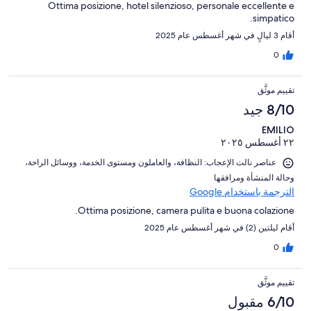
Ottima posizione, hotel silenzioso, personale eccellente e
simpatico.
أقام 3 ليالٍ في شهر أغسطس عام 2025
0
تقييم موثَّق
8/10 جيد
EMILIO
٢٢ أغسطس ٢٠٢٥
عناصر نالت الإعجاب: ⁦النظافة⁩، و⁦العاملون ومستوى الخدمة⁩، و⁦وسائل الراحة⁩،
و⁦حالة المنشأة ومرافقها⁩
الترجمة باستخدام Google
Ottima posizione, camera pulita e buona colazione.
أقام ليلتين (2) في شهر أغسطس عام 2025
0
تقييم موثَّق
6/10 مقبول