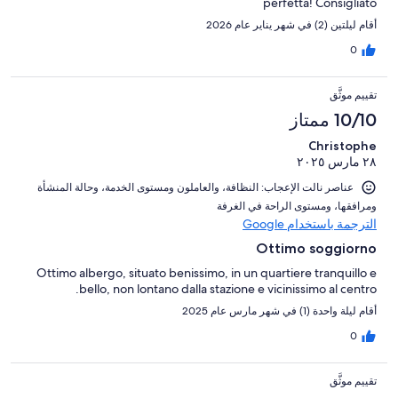
perfetta! Consigliato
أقام ليلتين (2) في شهر يناير عام 2026
0
تقييم موثَّق
10/10 ممتاز
Christophe
٢٨ مارس ٢٠٢٥
عناصر نالت الإعجاب: ⁦النظافة⁩، و⁦العاملون ومستوى الخدمة⁩، و⁦حالة المنشأة
ومرافقها⁩، و⁦مستوى الراحة في الغرفة⁩
الترجمة باستخدام Google
Ottimo soggiorno
Ottimo albergo, situato benissimo, in un quartiere tranquillo e
bello, non lontano dalla stazione e vicinissimo al centro.
أقام ليلة واحدة (1) في شهر مارس عام 2025
0
تقييم موثَّق