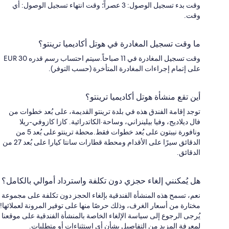
وقت بدء تسجيل الوصول: 3 عصراً؛ وقت انتهاء تسجيل الوصول: أي
وقت.
ما وقت تسجيل المغادرة في هوتل أكاديميا ترينتو؟
وقت تسجيل المغادرة في 11 صباحاً.سيتم احتساب رسم قدره EUR 30
على إتمام إجراءات المغادرة المتأخرة (حسب التوفر).
أين تقع منشأة هوتل أكاديميا ترينتو؟
توجد إقامة الفندق هذه في بلدة ترينتو القديمة، على بُعد خطوات من
فال ديلاديج، وفيا بيلينزاني، وساحة·الكاتدرائية. كازا كازوفي-ريلا
ونافورة نيبتون على بُعد خطوات فقط.محطة ترينتو على بُعد 5 من
الدقائق سيرًا على الأقدام ومحطة قطارات سانتا كيارا على بُعد 27 من
الدقائق.
هل يُمكنني إلغاء حجزي دون تكلفة واسترداد أموالي بالكامل؟
نعم، تسمح هذه المنشأة الفندقية بإلغاء الحجز دون تكلفة على مجموعة
مختارة من أسعار الغرف، وذلك حرصًا منها على توفير المرونة لعملائها!
يُرجى الرجوع إلى سياسة الإلغاء الخاصة بالمنشأة الفندقية على موقعنا
لمعرفة المزيد من التفاصيل بشأن أي استثناءات أو متطلبات.