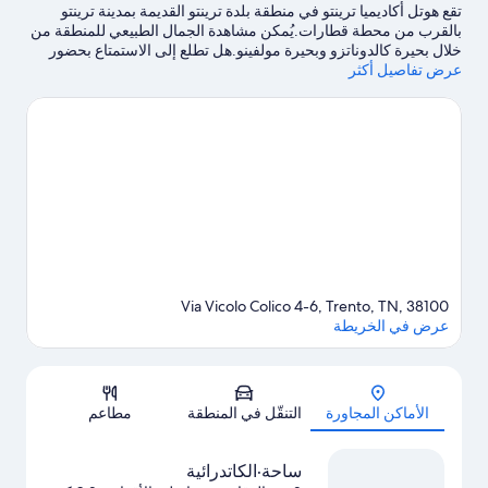
تقع هوتل أكاديميا ترينتو في منطقة بلدة ترينتو القديمة بمدينة ترينتو
بالقرب من محطة قطارات.يُمكن مشاهدة الجمال الطبيعي للمنطقة من
خلال بحيرة كالدوناتزو وبحيرة مولفينو.هل تطلع إلى الاستمتاع بحضور
عرض تفاصيل أكثر
حدث أو مباراة في أثناء تواجدك في المدينة؟ احظ بمشاهدة ما يُحدث في
بالاترينتو أو حلبة موتوكروس وورلد.
تفضل بزيارة أدلتنا للسفر إلى ترينتو
Via Vicolo Colico 4-6, Trento, TN, 38100
عرض في الخريطة
الخريطة
الأماكن المجاورة
التنقّل في المنطقة
مطاعم
ساحة·الكاتدرائية