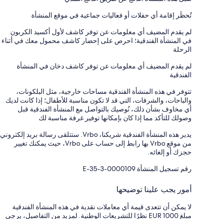
تُحظَر إقامة أي حفلات أو فعاليات جماعية في موقع المنشأة
لم يقدم المضيف أي معلومات عن توفر كاشف لأول أكسيد الكربون
في المنشأة الفندقية؛ احرص على إحضار كاشف محمول معك في أثناء
الرحلة
لم يقدم المضيف أي معلومات عن توفر كاشف دخان في المنشأة
الفندقية
تتوفر في هذه المنشأة الفندقية مساحات خارجية، مثل البلكونات،
والباحات، والشرفات، التي قد لا تكون مناسبة للأطفال؛ إذا كانت لديك
أي مخاوف بشأن ذلك، نُوصيك بالتواصل مع المنشأة الفندقية قبل
وصولك للتأكد مما إذا كان بإمكانها توفير غرفة مناسبة لك
يدير هذه المنشأة الفندقية شريكنا، Vrbo. ستتلقى رسالة بريد إلكتروني
من موقع Vrbo بها رابط إلى حساب على Vrbo، حيث يمكنك تغيير
حجزك أو إلغائه.
رقم تسجيل المنشأة ⁦E-35-3-0000109⁩
أمور يجب علينا توضيحها
لا يمكن أن تتعدى قيمة أي معاملات نقدية في هذه المنشأة الفندقية
مبلغ EUR 1000 نظرًا للتشريعات الوطنية. لمزيد من التفاصيل، يرجى