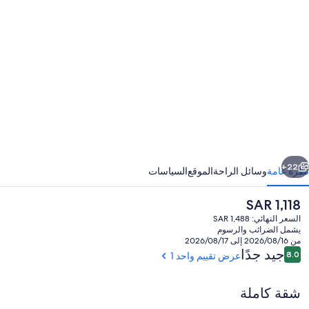
عرض
ور
Charmin
"L
Florida
Apartmen
wit
Pool
ابق
التالي
Balcony
22+
نظرة عامة
وسائل الراحة
الموقع
السياسات
Se
السعر
SAR 1,118
View
الحالي
السعر النهائي: SAR 1,488
هو
يشمل الضرائب والرسوم
SAR
من 2026/08/16 إلى 2026/08/17
Wi
1,118
التقييمات
جيد جدًا
8.0
عرض تقييم واحد 1
8.0 من 10
F
شقة كاملة