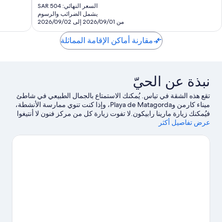
الحالي
السعر النهائي: SAR 504
هو
يشمل الضرائب والرسوم
SAR
من 2026/09/01 إلى 2026/09/02
471
مقارنة أماكن الإقامة المماثلة
نبذة عن الحيّ
تقع هذه الشقة في تياس. يُمكنك الاستمتاع بالجمال الطبيعي في شاطئ
ميناء كارمن وPlaya de Matagorda، وإذا كنت تنوي ممارسة الأنشطة،
فيُمكنك زيارة مارينا رابيكون.لا تفوت زيارة كل من مركز فنون لا أنتيغوا
إيسكويلا دي يايثا وGo Karting San Bartolome أيضًا.
عرض تفاصيل أكثر
تفضل بزيارة أدلتنا
للسفر إلى تياس