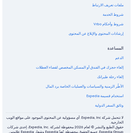
ملفات تعريف الارتباط
شروط الخدمة
شروط وأحكام Vrbo
إرشادات المحتوى والإبلاغ عن المحتوى
المساعدة
الدعم
إلغاء حجزك في الفندق أو المسكن المخصص لقضاء العطلات
إلغاء رحلة طيرانك
الأطُر الزمنية والسياسات والعمليات الخاصة برد المال
استخدام قسيمة Expedia
وثائق السفر الدولية
لا تتحمل شركة Expedia, Inc. أي مسؤولية عن المحتوى الموجود على مواقع الويب
الخارجية.
حقوق الطبع والنشر © لعام 2026 محفوظة لشركة .Expedia, Inc، إحدى شركات
Expedia Group. جميع الحقوق محفوظة. تُعدّ Expedia وشعار Expedia علامتين