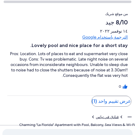
أصل
مقبول.
التصنيف
من
-
1
0
2
التقييمات
أصل
سيّئ.
من
من موقع شريك
من
-
1
0
تقييمات
أصل
سيّئ
8/10 جيد
من
من
النزلاء
1
للغاية.
تقييمات
أصل
١٤ نوفمبر ٢٠٢٢
من
0
النزلاء
1
الترجمة باستخدام Google
تقييمات
من
من
Lovely pool and nice place for a short stay.
النزلاء
أصل
تقييمات
1
Pros: Location. Lots of places to eat and supermarket very close
النزلاء
من
buy. Cons: Tv was problematic. Late night noise on several
occasions from inconsiderate neighbours. Unable to sleep due
تقييمات
to noise had to close the shutters because of noise at 3.30am!!
النزلاء
Consequently the flat was very hot.
0
عرض تقييم واحد (1)
فنادق في تياس
Charming "La Florida" Apartment with Pool, Balcony, Sea Views & Wi-Fi