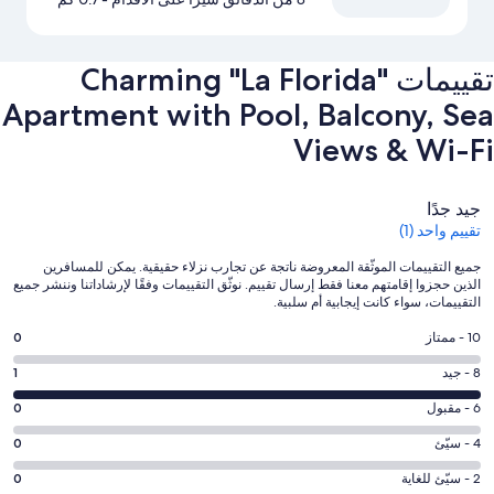
تقييمات ⁦Charming "La Florida"
Apartment with Pool, Balcony, Sea
Views & Wi-Fi⁩
التقييمات
جيد جدًا
تقييم واحد (1)
جميع التقييمات الموثّقة المعروضة ناتجة عن تجارب نزلاء حقيقية. يمكن للمسافرين
الذين حجزوا إقامتهم معنا فقط إرسال تقييم. نوثّق التقييمات وفقًا لإرشاداتنا وننشر جميع
التقييمات، سواء كانت إيجابية أم سلبية.
درجة
10 - ممتاز
0
التصنيف
درجة
8 - جيد
1
10
التصنيف
-
درجة
6 - مقبول
0
8
ممتاز.
التصنيف
-
درجة
4 - سيّئ
0
0
6
جيد.
التصنيف
من
-
درجة
2 - سيّئ للغاية
0
1
4