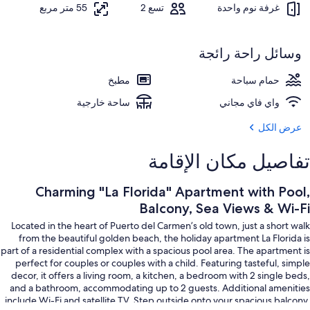
تلفزيون
غرفة نوم واحدة
تسع 2
55 متر مربع
وسائل راحة رائجة
حمام سباحة
مطبخ
واي فاي مجاني
ساحة خارجية
عرض الكل
تفاصيل مكان الإقامة
Charming "La Florida" Apartment with Pool,
Balcony, Sea Views & Wi-Fi
Located in the heart of Puerto del Carmen’s old town, just a short walk
from the beautiful golden beach, the holiday apartment La Florida is
part of a residential complex with a spacious pool area. The apartment is
perfect for couples or couples with a child. Featuring tasteful, simple
decor, it offers a living room, a kitchen, a bedroom with 2 single beds,
and a bathroom, accommodating up to 2 guests. Additional amenities
include Wi-Fi and satellite TV. Step outside onto your spacious balcony,