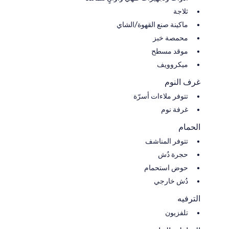
ثلاجة
ماكينة صنع القهوة/الشاي
محمصة خبز
موقد مسطح
ميكروويف
غرف النوم
تتوفر ملاءات أسرّة
غرفة نوم
الحمام
تتوفر المناشف
حجرة دُش
حوض استحمام
دُش خارجي
الترفيه
تلفزيون