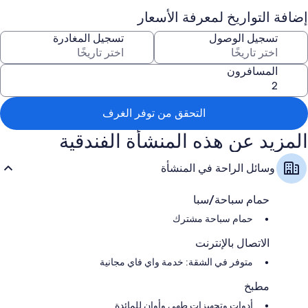
furnished with two small tables and chairs, to admire the stunning ocean
إضافة التواريخ لمعرفة الأسعار
view and enjoy meals together. This is where true relaxation begins. In
the complex’s shared outdoor area, you can sunbathe on warm
تسجيل الوصول
تسجيل المغادرة
afternoons and take a dip in the large pool, which also has a children’s
pool area and outdoor showers. Thanks to its exceptional location in the
lively old town, you’ll find a wide range of shops, restaurants, bars, and
المسافرون
cafés nearby, as well as the charming old town harbor. The local city
beach, about 900 m or a 13-minute walk away, awaits you with fine
golden sand, where you can listen to the gentle waves and gaze at the
التحقق من توفر الغرف
sparkling ocean.
المزيد عن هذه المنشأة الفندقية
Pets are not allowed.
وسائل الراحة في المنشأة
حمام سباحة/سبا
حمام سباحة مشترك
الاتصال بالإنترنت
متوفر في الشقة: خدمة واي فاي مجانية
مطبخ
أدوات وتجهيزات طهي وأوانٍ للمائدة