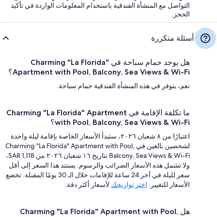
التواصل مع المنشأة الفندقية باستخدام المعلومات الواردة في تأكيد
الحجز.
أسئلة متكررة
هل يوجد حمام سباحة في Charming "La Florida"
Apartment with Pool, Balcony, Sea Views & Wi-Fi؟
نعم، يتوفر في هذه المنشأة الفندقية حمام سباحة.
ما تكلفة الإقامة في Charming "La Florida" Apartment
with Pool, Balcony, Sea Views & Wi-Fi؟
اعتبارًا من ٨ شعبان ٢٠٢٦، ستبدأ الأسعار الخاصة بإقامة ليلة واحدة
لشخصين بالغين في Charming "La Florida" Apartment with Pool,
Balcony, Sea Views & Wi-Fi بتاريخ ١٦ شعبان ٢٠٢٦ من SAR 1,118،
ولا تشمل هذه الأسعار الضرائب والرسوم. يستند هذا السعر إلى أقل
سعر لليلة في آخر 24 ساعة للإقامات خلال الـ 30 يومًا المقبلة. تخضع
الأسعار للتغيير.
اختر تواريخك
لأسعار أكثر دقة.
هل Charming "La Florida" Apartment with Pool,