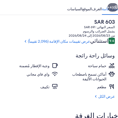
ابق
التالي
43+
نظرة عامة
الغرف
الموقع
السياسات
السعر
SAR 603
الحالي
السعر النهائي: SAR 691
هو
يشمل الضرائب والرسوم
SAR
من 2026/08/23 إلى 2026/08/24
603
التقييمات
استثنائي
9.4
عرض تقييمات مكان الإقامة (2,096 تقييماً)
9.4 من 10
وسائل راحة رائجة
المنشأة من الخارج
حمام سباحة
وجبة الإفطار مُضمنة
أماكن تسمح باصطحاب
واي فاي مجاني
الحيوانات الأليفة
مطعم
تكييف
عرض الكل
خيارات الغرفة