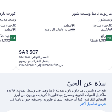
ماريوت تامبا ويست شور
كورت يارد 
ويستشور
وسط مدينة ت
حمام سباحة
مطعم
حمام سباح
تكييف
صالة الألعاب الرياضية
مطعم
8.4
9.
رائع
جيد جدًا
8.4
9.0
ن
من
1,013 تقييمًا
1,002 تقييم
10،
10،
ائع،
جيد
السعر
SAR 507
1,01
جدًا،
الحالي
السعر النهائي: SAR 576
قييمًا
1,002
هو
يشمل الضرائب والرسوم
تقييم
SAR
من 2026/09/06 إلى 2026/09/07
507
نبذة عن الحيّ
تقع حياة بليس تامبا داون تاون بمدينة تامبا وهي في وسط المدينة. قاعدة
ماكديل للقوات الجوية ومسرح ميدفلوريدا كريديت يونيون من أبرز
المعالم الثقافية، كما أن حديقة أسماك فلوريدا وحديقة حيوان تامبا في
عرض تفاصيل أكثر
لوري بارك من أماكن الجذب السياحي الشهيرة في المنطقة.هل تطلع
إلى الاستمتاع بحضور حدث أو مباراة؟ احظ بمشاهدة ما يُحدث في ملعب