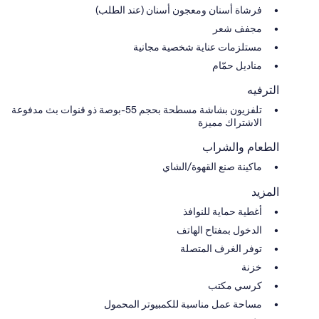
فرشاة أسنان ومعجون أسنان (عند الطلب)
مجفف شعر
مستلزمات عناية شخصية مجانية
مناديل حمّام
الترفيه
تلفزيون بشاشة مسطحة بحجم 55-بوصة ذو قنوات بث مدفوعة
الاشتراك مميزة
الطعام والشراب
ماكينة صنع القهوة/الشاي
المزيد
أغطية حماية للنوافذ
الدخول بمفتاح الهاتف
توفر الغرف المتصلة
خزنة
كرسي مكتب
مساحة عمل مناسبة للكمبيوتر المحمول