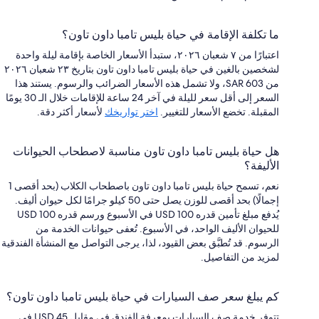
ما تكلفة الإقامة في حياة بليس تامبا داون تاون؟
اعتبارًا من ٧ شعبان ٢٠٢٦، ستبدأ الأسعار الخاصة بإقامة ليلة واحدة
لشخصين بالغين في حياة بليس تامبا داون تاون بتاريخ ٢٣ شعبان ٢٠٢٦
من SAR 603، ولا تشمل هذه الأسعار الضرائب والرسوم. يستند هذا
السعر إلى أقل سعر لليلة في آخر 24 ساعة للإقامات خلال الـ 30 يومًا
المقبلة. تخضع الأسعار للتغيير.
اختر تواريخك
لأسعار أكثر دقة.
هل حياة بليس تامبا داون تاون مناسبة لاصطحاب الحيوانات
الأليفة؟
نعم، تسمح حياة بليس تامبا داون تاون باصطحاب الكلاب (بحد أقصى 1
إجمالًا) بحد أقصى للوزن يصل حتى 50 كيلو جرامًا لكل حيوان أليف.
يُدفع مبلغ تأمين قدره USD 100 في الأسبوع ورسم قدره USD 100
للحيوان الأليف الواحد، في الأسبوع. تُعفى حيوانات الخدمة من
الرسوم. قد تُطبَّق بعض القيود، لذا، يرجى التواصل مع المنشأة الفندقية
لمزيد من التفاصيل.
كم يبلغ سعر صف السيارات في حياة بليس تامبا داون تاون؟
تتوفر خدمة صف السيارات بمعرفة الفندق في مقابل USD 45 في