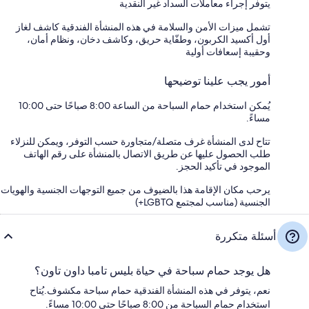
يتوفر إجراء معاملات السداد غير النقدية
تشمل ميزات الأمن والسلامة في هذه المنشأة الفندقية كاشف لغاز
أول أكسيد الكربون، وطفّاية حريق، وكاشف دخان، ونظام أمان،
وحقيبة إسعافات أولية
أمور يجب علينا توضيحها
يُمكن استخدام حمام السباحة من الساعة 8:00 صباحًا حتى 10:00
مساءً.
تتاح لدى المنشأة غرف متصلة/متجاورة حسب التوفر، ويمكن للنزلاء
طلب الحصول عليها عن طريق الاتصال بالمنشأة على رقم الهاتف
الموجود في تأكيد الحجز.
يرحب مكان الإقامة هذا بالضيوف من جميع التوجهات الجنسية والهويات
الجنسية (مناسب لمجتمع LGBTQ+)
أسئلة متكررة
هل يوجد حمام سباحة في حياة بليس تامبا داون تاون؟
نعم، يتوفر في هذه المنشأة الفندقية حمام سباحة مكشوف.يُتاح
استخدام حمام السباحة من 8:00 صباحًا حتى 10:00 مساءً.