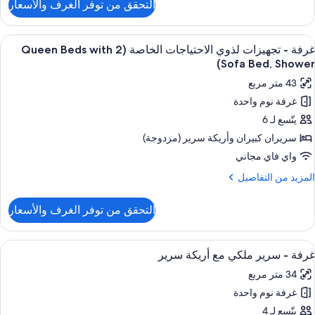
التحقق من توفر الغرف والأسعار
ن
جهيزات
رفة
ذوي
ستعراض
خزنة داخل الغرفة ومكتب ومساحة عمل للكم
لاحتياجات
7
رير
غرفة - تجهيزات لذوي الاحتياجات الخاصة (2 Queen Beds with
ميع
لكي
لخاصة
Sofa Bed, Shower)
ع
ور
43 متر مربع
ريكة
رفة
حوض
رير
غرفة نوم واحدة
ستحمام
يتّسع لـ 6
جهيزات
جهيزات
ذوي
ذوي
سريران كبيران‫‬ وأريكة سرير (مزدوجة)
لاحتياجات
لاحتياجات
واي فاي مجاني
لخاصة
لخاصة
لمزيد
المزيد من التفاصيل
(2
حوض
ن
ستحمام
لتفاصيل
Quee
التحقق من توفر الغرف والأسعار
ن
Bed
رفة
wit
ستعراض
خزنة داخل الغرفة ومكتب ومساحة عمل للكم
Sof
5
جهيزات
غرفة - سرير ملكي مع أريكة سرير
ميع
ذوي
Bed
34 متر مربع
ور
لاحتياجات
Shower
لخاصة
غرفة نوم واحدة
رفة
(2
يتّسع لـ 4