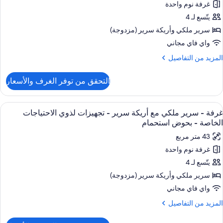
Bed
غرفة نوم واحدة
يتّسع لـ 4
رير
لكي
سرير ملكي‫‬ وأريكة سرير (مزدوجة)
ع
واي فاي مجاني
ريكة
لمزيد
المزيد من التفاصيل
رير
ن
لتفاصيل
التحقق من توفر الغرف والأسعار
ن
جهيزات
رفة
ذوي
ستعراض
خزنة داخل الغرفة ومكتب ومساحة عمل للكم
لاحتياجات
5
رير
غرفة - سرير ملكي مع أريكة سرير - تجهيزات لذوي الاحتياجات
ميع
لكي
لخاصة
الخاصة - بحوض استحمام
ع
ور
(Roll-
43 متر مربع
ريكة
رفة
i
رير
غرفة نوم واحدة
Shower
يتّسع لـ 4
رير
جهيزات
ذوي
لكي
سرير ملكي‫‬ وأريكة سرير (مزدوجة)
لاحتياجات
ع
واي فاي مجاني
لخاصة
ريكة
(Roll-
لمزيد
المزيد من التفاصيل
رير
i
ن
Shower
لتفاصيل