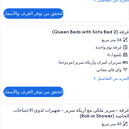
المزيد من التفاصيل
ريكة
ن
رير
لتفاصيل
التحقق من توفر الغرف والأسعار
ن
رفة
ستعراض
خزنة داخل الغرفة ومكتب ومساحة عمل للكم
6
رير
غرفة (2 Queen Beds with Sofa Bed)
ميع
لكي
34 متر مربع
ع
ور
ريكة
غرفة نوم واحدة
رفة
رير
(2
يتّسع لـ 6
Quee
سريران كبيران‫‬ وأريكة سرير (مزدوجة)
Bed
واي فاي مجاني
wit
لمزيد
المزيد من التفاصيل
Sof
ن
Bed
لتفاصيل
التحقق من توفر الغرف والأسعار
ن
رفة
(2
ستعراض
خزنة داخل الغرفة ومكتب ومساحة عمل للكم
6
Quee
غرفة - سرير ملكي مع أريكة سرير - تجهيزات لذوي الاحتياجات
ميع
Bed
الخاصة (Roll-in Shower)
wit
ور
43 متر مربع
Sof
رفة