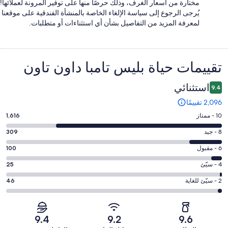
مختارة من أسعار الغرف، وذلك حرصًا منها على توفير المرونة لعملائها!
يُرجى الرجوع إلى سياسة الإلغاء الخاصة بالمنشأة الفندقية على موقعنا
لمعرفة المزيد من التفاصيل بشأن أي استثناءات أو متطلبات.
التقييمات
تقييمات ⁦حياة بليس تامبا داون تاون⁩
استثنائي
9.4
2,096 تقييمًا
درجة
10 - ممتاز
1,616
التصنيف
درجة
8 - جيد
309
10
التصنيف
-
درجة
6 - مقبول
100
8
ممتاز.
التصنيف
-
درجة
4 - سيّئ
25
1616
6
جيد.
التصنيف
من
-
درجة
2 - سيّئ للغاية
46
309
4
أصل
مقبول.
التصنيف
من
-
2096
100
2
أصل
سيّئ.
من
من
-
2096
9.4
9.2
9.6
25
تقييمات
أصل
سيّئ