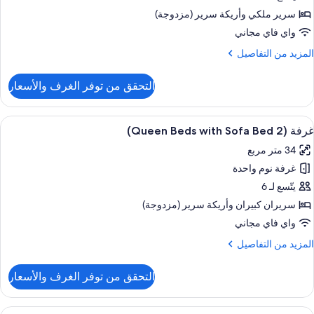
Quee
رير
Bed
سرير ملكي‫‬ وأريكة سرير (مزدوجة)
wit
لكي
واي فاي مجاني
Sof
ع
Bed
لمزيد
المزيد من التفاصيل
ريكة
Shower
ن
رير
لتفاصيل
التحقق من توفر الغرف والأسعار
ن
رفة
ستعراض
خزنة داخل الغرفة ومكتب ومساحة عمل للكم
6
رير
غرفة (2 Queen Beds with Sofa Bed)
ميع
لكي
34 متر مربع
ع
ور
ريكة
غرفة نوم واحدة
رفة
رير
(2
يتّسع لـ 6
Quee
سريران كبيران‫‬ وأريكة سرير (مزدوجة)
Bed
واي فاي مجاني
wit
لمزيد
المزيد من التفاصيل
Sof
ن
Bed
لتفاصيل
التحقق من توفر الغرف والأسعار
ن
رفة
(2