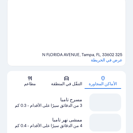
أمالي أو استاد رايموند جامس.يحب النزلاء الموقع موقع مركزي الخاص
بـ الفندق.
تفضل بزيارة أدلتنا للسفر إلى تامبا
325 N FLORIDA AVENUE, Tampa, FL, 33602
عرض في الخريطة
الخريطة
الأماكن المجاورة
التنقّل في المنطقة
مطاعم
مسرح تامبا
3 من الدقائق سيرًا على الأقدام
- 0.3 كم
ممشى نهر تامبا
4 من الدقائق سيرًا على الأقدام
- 0.4 كم