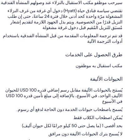
سيرحب موظفو مكتب الاستقبال بالنزلاء عند وصولهم المنشأة الفندقية
تقتضي سياسة فنادق حياة (Hyatt) دخول أي غرفة من غرف النزلاء
المشغولة مرّة واحدة كحد أدنى خلال فترة 24 ساعةً، حتى إن طلب
النزيل قدرًا من الخصوصية. ويتم بذل الجهود اللازمة لتقديم إشعار
مُسبَق للنزيل المُقيم قبل دخول غرفة مشغولة
قد تتم ترجمة المعلومات المقدمة من قبل المنشأة الفندقية باستخدام
أدوات الترجمة الآلية
طرق الحصول على الخدمات
مكتب استقبال به موظفون
الحيوانات الأليفة
يُسمَح بالحيوانات الأليفة مقابل رسم إضافي قدره USD 100 للحيوان
الأليف الواحد، في الأسبوع، بالإضافة إلى مبلغ تأمين قدره USD 100
في الأسبوع
يُسمح باصطحاب حيوانات الخدمة دون الحاجة لدفع أي رسوم.
يُمكن اصطحاب الكلاب فقط
بحد أقصى 1 (ما يصل حتى 50 كيلو جرامًا لكل حيوان أليف)
لا يُسمح بترك الحيوانات الأليفة دون مرافق