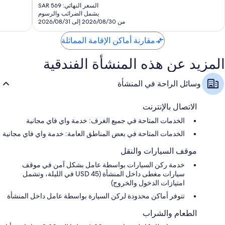
الشاي
الحالي
تقييمًا
مدينة
1,080
السعر النهائي: SAR 569
هو
يشمل الضرائب والرسوم
تامبا
تقييمًا
SAR
من 2026/08/30 إلى 2026/08/31
495
مقارنة أماكن الإقامة المماثلة
المزيد عن هذه المنشأة الفندقية
وسائل الراحة في المنشأة
الاتصال بالإنترنت
الخدمات المتاحة في جميع الغرف: خدمة واي فاي مجانية
الخدمات المتاحة في بعض المناطق العامة: خدمة واي فاي مجانية
موقف السيارات والنقل
خدمة ركن السيارات بواسطة عامل بشكل آمن في موقف
سيارات مغطى داخل المنشأة (USD 45 في الليلة، وتشمل
امتيازات الدخول والخروج)
تتوفر أماكن محدودة لركن السيارة بواسطة عامل داخل المنشأة
الطعام والشراب