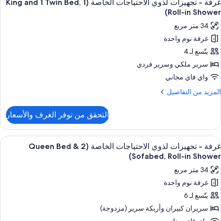
4
غرفة - تجهيزات لذوي الاحتياجات الخاصة (1 King and 1 Twin Bed,
ميع
Roll-in Shower)
ور
34 متر مربع
رفة
غرفة نوم واحدة
يتّسع لـ 4
جهيزات
ذوي
سرير ملكي‫‬ وسرير فردي
لاحتياجات
واي فاي مجاني
لخاصة
لمزيد
المزيد من التفاصيل
(1
ن
Kin
لتفاصيل
التحقق من توفر الغرف والأسعار
ن
an
رفة
ستعراض
خزنة داخل الغرفة ومكتب ومساحة عمل للكم
Twi
5
جهيزات
غرفة - تجهيزات لذوي الاحتياجات الخاصة (2 Queen Bed &
ميع
ذوي
Bed
Sofabed, Roll-in Shower)
ور
لاحتياجات
Roll
34 متر مربع
لخاصة
رفة
i
(1
غرفة نوم واحدة
Shower
Kin
يتّسع لـ 6
جهيزات
an
ذوي
سريران كبيران‫‬ وأريكة سرير (مزدوجة)
Twi
لاحتياجات