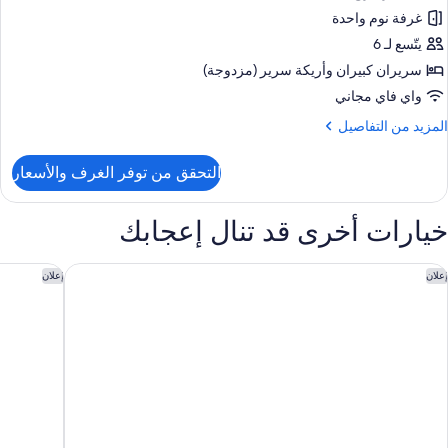
ريكة
غرفة نوم واحدة
رفة
رير
(2
يتّسع لـ 6
(High
Quee
Floor
سريران كبيران‫‬ وأريكة سرير (مزدوجة)
Be
واي فاي مجاني
لمزيد
المزيد من التفاصيل
Sofabed
ن
Hig
لتفاصيل
التحقق من توفر الغرف والأسعار
ن
Floor
رفة
(2
خيارات أخرى قد تنال إعجابك
Quee
Be
اريوت تامبا ويست شور
كورت يارد 
إعلان
إعلان
Sofabed
Hig
Floor