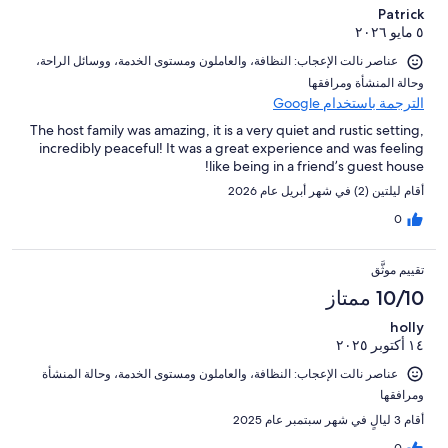
Patrick
٥ مايو ٢٠٢٦
عناصر نالت الإعجاب: ⁦النظافة⁩، و⁦العاملون ومستوى الخدمة⁩، و⁦وسائل الراحة⁩،
و⁦حالة المنشأة ومرافقها⁩
الترجمة باستخدام Google
The host family was amazing, it is a very quiet and rustic setting,
incredibly peaceful! It was a great experience and was feeling
like being in a friend’s guest house!
أقام ليلتين (2) في شهر أبريل عام 2026
0
تقييم موثَّق
10/10 ممتاز
holly
١٤ أكتوبر ٢٠٢٥
عناصر نالت الإعجاب: ⁦النظافة⁩، و⁦العاملون ومستوى الخدمة⁩، و⁦حالة المنشأة
ومرافقها⁩
أقام 3 ليالٍ في شهر سبتمبر عام 2025
0