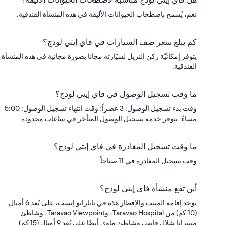
نعم، يُسمح باصطحاب الحيوانات الأليفة في هذه المنشأة الفندقية.
كم يبلغ سعر صف السيارات في فاي إيتي لودج؟
يتوفر إمكانيّة ركن النزيل لسيّارته مجانا بصورة مجانية في هذه المنشأة
الفندقية.
ما وقت تسجيل الوصول في فاي إيتي لودج؟
وقت بدء تسجيل الوصول: 3 عصراً؛ وقت انتهاء تسجيل الوصول: 5:00
مساءً. تتوفر خدمة تسجيل الوصول المتأخر في ساعات محدودة.
ما وقت تسجيل المغادرة في فاي إيتي لودج؟
وقت تسجيل المغادرة في 11 صباحاً.
أين تقع منشأة فاي إيتي لودج؟
توجد إقامة المبيت والإفطار هذه في تايارابو إيست، على بُعد 6 أميال
(10 كم) من Taravao Hospital، وTaravao Viewpoint، وشاطئ
ميتيرابا.شلال فايهي وشاطئ ماوي أيضًا على بُعد 9 أميال (15 كم).