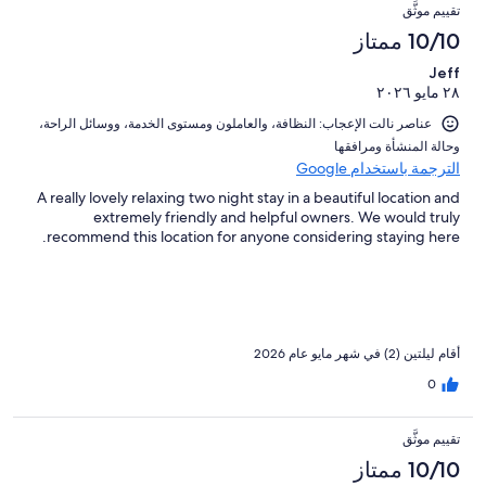
التقييمات
تقييمات
من
تقييم موثَّق
من
النزلاء
أصل
10/10 ممتاز
تقييمات
3
النزلاء
Jeff
من
٢٨ مايو ٢٠٢٦
تقييمات
النزلاء
عناصر نالت الإعجاب: ⁦النظافة⁩، و⁦العاملون ومستوى الخدمة⁩، و⁦وسائل الراحة⁩،
و⁦حالة المنشأة ومرافقها⁩
الترجمة باستخدام Google
A really lovely relaxing two night stay in a beautiful location and
extremely friendly and helpful owners. We would truly
recommend this location for anyone considering staying here.
أقام ليلتين (2) في شهر مايو عام 2026
0
تقييم موثَّق
10/10 ممتاز