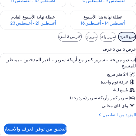
أغسطس 9 - أغسطس 10
أغسطس 10 - أغسطس 11
حقق من مدى التوفر لعطلة نهاية هذا الأسبوع للفترة أغسطس 14 - أغسطس 16
تحقق من مدى التوفر لعطلة نهاية الأسبوع
عطلة نهاية هذا الأسبوع
عطلة نهاية الأسبوع القادم
أغسطس 14 - أغسطس 16
أغسطس 21 - أغسطس 23
وامل
جميع الغرف
سرير واحد
سريران
أكثر من 3 أسرّة
لتصفية
لمتاحة
عرض 5 من 5 غرف
لغرف
ستعراض
واي فاي مجانًا
8
إستديو مريحة - سرير كبير مع أريكة سرير - لغير المدخنين - بمنظر
ميع
للمسبح
ور
24 متر مربع
ستديو
غرفة نوم واحدة
ريحة
يتّسع لـ 4
رير
سرير كبير‫‬ وأريكة سرير (مزدوجة)
بير
واي فاي مجاني
ع
لمزيد
المزيد من التفاصيل
ريكة
ن
رير
لتفاصيل
التحقق من توفر الغرف والأسعار
ن