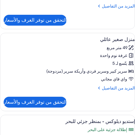
ع
لمزيد
المزيد من التفاصيل
ريكة
ن
رير
لتفاصيل
التحقق من توفر الغرف والأسعار
ن
ستديو
غير
ريحة
ستعراض
شرفة/رواق
لمدخنين
10
منزل صغير عائلي
ميع
رير
49 متر مربع
بير
ور
نظر
ع
غرفة نوم واحدة
نزل
لحديقة
ريكة
غير
يتّسع لـ 5
رير
ائلي
سرير كبير‫‬ وسرير فردي‫‬ وأريكة سرير (مزدوجة)
غير
واي فاي مجاني
لمدخنين
لمزيد
المزيد من التفاصيل
نظر
ن
لحديقة
لتفاصيل
التحقق من توفر الغرف والأسعار
ن
نزل
غير
ستعراض
واي فاي مجانًا
6
ائلي
إستديو ديلوكس - بمنظر جزئي للبحر
ميع
إطلالة جزئية على البحر
ور