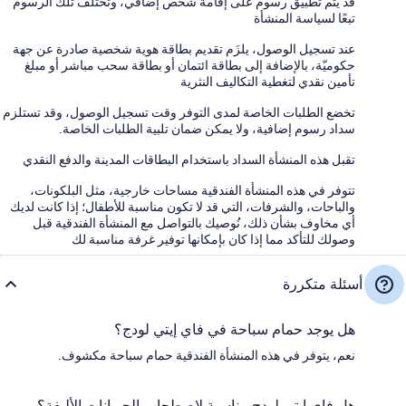
قد يتم تطبيق رسوم على إقامة شخص إضافي، وتختلف تلك الرسوم
تبعًا لسياسة المنشأة
عند تسجيل الوصول، يلزَم تقديم بطاقة هوية شخصية صادرة عن جهة
حكوميّة، بالإضافة إلى بطاقة ائتمان أو بطاقة سحب مباشر أو مبلغ
تأمين نقدي لتغطية التكاليف النثرية
تخضع الطلبات الخاصة لمدى التوفر وقت تسجيل الوصول، وقد تستلزم
سداد رسوم إضافية، ولا يمكن ضمان تلبية الطلبات الخاصة.
تقبل هذه المنشأة السداد باستخدام البطاقات المدينة والدفع النقدي
تتوفر في هذه المنشأة الفندقية مساحات خارجية، مثل البلكونات،
والباحات، والشرفات، التي قد لا تكون مناسبة للأطفال؛ إذا كانت لديك
أي مخاوف بشأن ذلك، نُوصيك بالتواصل مع المنشأة الفندقية قبل
وصولك للتأكد مما إذا كان بإمكانها توفير غرفة مناسبة لك
أسئلة متكررة
هل يوجد حمام سباحة في فاي إيتي لودج؟
نعم، يتوفر في هذه المنشأة الفندقية حمام سباحة مكشوف.
هل فاي إيتي لودج مناسبة لاصطحاب الحيوانات الأليفة؟