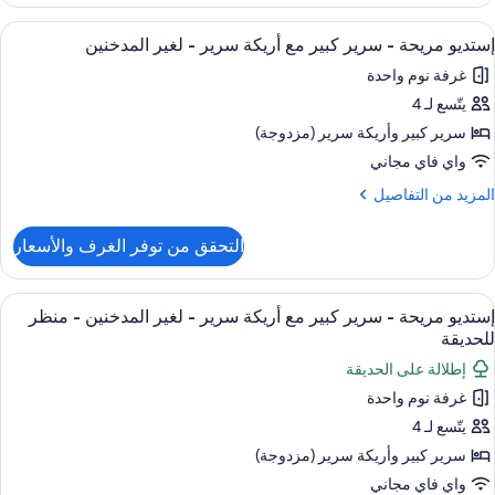
ستديو
غير
ريحة
ستعراض
واي فاي مجانًا
لمدخنين
12
إستديو مريحة - سرير كبير مع أريكة سرير - لغير المدخنين
ميع
رير
غرفة نوم واحدة
بير
ور
منظر
ع
يتّسع لـ 4
ستديو
لمسبح
ريكة
ريحة
سرير كبير‫‬ وأريكة سرير (مزدوجة)
رير
واي فاي مجاني
غير
رير
لمزيد
المزيد من التفاصيل
لمدخنين
بير
ن
ع
لتفاصيل
منظر
التحقق من توفر الغرف والأسعار
ن
ريكة
لمسبح
ستديو
رير
ريحة
ستعراض
واي فاي مجانًا
9
إستديو مريحة - سرير كبير مع أريكة سرير - لغير المدخنين - منظر
ميع
رير
غير
للحديقة
بير
ور
لمدخنين
إطلالة على الحديقة
ع
ستديو
ريكة
غرفة نوم واحدة
ريحة
رير
يتّسع لـ 4
غير
رير
سرير كبير‫‬ وأريكة سرير (مزدوجة)
لمدخنين
بير
واي فاي مجاني