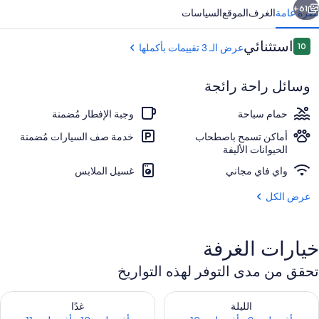
61+
نظرة عامة
الغرف
الموقع
السياسات
التقييمات
استثنائي
10
عرض الـ 3 تقييمات بأكملها
10 من 10
وسائل راحة رائجة
حمام سباحة
وجبة الإفطار مُضمنة
أماكن تسمح باصطحاب
خدمة صف السيارات مُضمنة
الحيوانات الأليفة
المنشأة من الخارج
واي فاي مجاني
غسيل الملابس
عرض الكل
خيارات الغرفة
تحقق من مدى التوفر لهذه التواريخ
حقق من مدى التوفر لليلة للفترة أغسطس 9 - أغسطس 10
تحقق من مدى التوفر لغد للفترة أغسطس 10 -
الليلة
غدًا