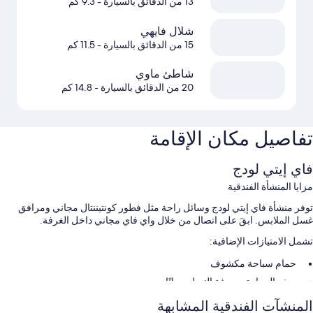
13 من الدقائق بالسيارة
- 9.3 كم
شلال فايهي
15 من الدقائق بالسيارة
- 11.5 كم
شاطئ ماوي
20 من الدقائق بالسيارة
- 14.8 كم
تفاصيل مكان الإقامة
فاي إيتي لودج
مزايا المنشأة الفندقية
توفر منشأة فاي إيتي لودج وسائل راحة مثل فطور كونتيننتال مجاني ومرافق
غسل الملابس. ابقَ على اتصال من خلال واي فاي مجاني داخل الغرفة.
تشمل الامتيازات الإضافية:
حمام سباحة مكشوف
صف السيارة بمعرفة النزيل مجانًا
لا يُسمَح بالتدخين، وأثاث خارجي، وشوايات تعمل بالفحم
المنشآت الفندقية المشابهة