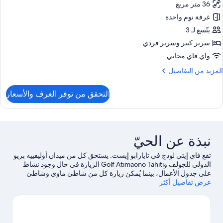
36 متر مربع
ستديو
يلوكس
غرفة نوم واحدة
يتّسع لـ 3
منظر
سرير كبير‫‬ وسرير فردي
زئي
واي فاي مجاني
لبحر
لمزيد
المزيد من التفاصيل
ن
لتفاصيل
التحقق من توفر الغرف والأسعار
ن
ستديو
يلوكس
منظر
نبذة عن الحيّ
زئي
لبحر
تقع فاي إيتي لودج في تايارابو إيست. يستحق كل من ميدان أوليفييه بريو
الدولي للجولف وGolf Atimaono Tahiti الزيارة في حال وجود نشاط
على جدول الأعمال، بينما يُمكن زيارة كل من شاطئ ماوي وشاطئ
عرض تفاصيل أكثر
ميتيرابا لمن يرغبون في الاستمتاع بالجمال الطبيعي للمنطقة.لا تفوت
زيارة كل من Harrison Smith Botanical Garden وJardins
Botaniques أيضًا.
تفضل بزيارة أدلتنا للسفر إلى أفاهيتي