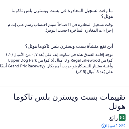
ما وقت تسجيل المغادرة في بست ويسترن بلس تاكوما
هوتل؟
وقت تسجيل المغادرة في 11 صباحاً.سيتم احتساب رسم على إتمام
إجراءات المغادرة المتأخرة (حسب التوفر).
أين تقع منشأة بست ويسترن بلس تاكوما هوتل؟
توجد إقامة الفندق هذه في ساوث إند، على بُعد ٠٫٧ من الأميال (١٫٢
كم) من Regal Lakewood و 3 أميال (5 كم) من Upper Dog Park
وأقبية ستيناز للنبيذ.كازينو جريت أميريكان وGrand Prix Raceway أيضًا
على بُعد 3 أميال (5 كم).
التقييمات
تقييمات ⁦بست ويسترن بلس تاكوما
هوتل⁩
رائع
9.2
1,222 تقييمًا