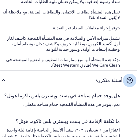
سداد رسوم إضافية، ولا يمكن ضمان تلبية الطلبات الخاصة.
تقبل هذه المنشأة بطاقات الائتمان، والبطاقات المدينة، مع ملاحظة أنه
لا يُقبل السداد نقدًا
يتوفر إجراء معاملات السداد غير النقدية
تشمل ميزات الأمن والسلامة في هذه المنشأة الفندقية كاشف لغاز
أول أكسيد الكربون، وطفّاية حريق، وكاشف دخان، ونظام أمان،
وحقيبة إسعافات أولية، وسور حماية للنوافذ
تؤكد هذه المنشأة أنها تتبع ممارسات التنظيف والتعقيم الموضحة في
We Care Clean (فنادق Best Western).
أسئلة متكررة
هل يوجد حمام سباحة في بست ويسترن بلس تاكوما هوتل؟
نعم، يتوفر في هذه المنشأة الفندقية حمام سباحة مغطى.
ما تكلفة الإقامة في بست ويسترن بلس تاكوما هوتل؟
اعتبارًا من ٦ شعبان ٢٠٢٦، ستبدأ الأسعار الخاصة بإقامة ليلة واحدة
لشخصين بالغين في بست ويسترن بلس تاكوما هوتل بتاريخ ٣٠ شعبان