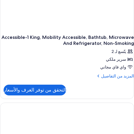
ميكروويف
(Shower
Only
Accessible-1 King, Mobility Accessible, Bathtub, Microwave
And Refrigerator, Non-Smoking
يتّسع لـ 2
سرير ملكي
واي فاي مجاني
لمزيد
المزيد من التفاصيل
ن
لتفاصيل
التحقق من توفر الغرف والأسعار
ن
Accessible
King
Mobilit
Accessible
Bathtub
Microwav