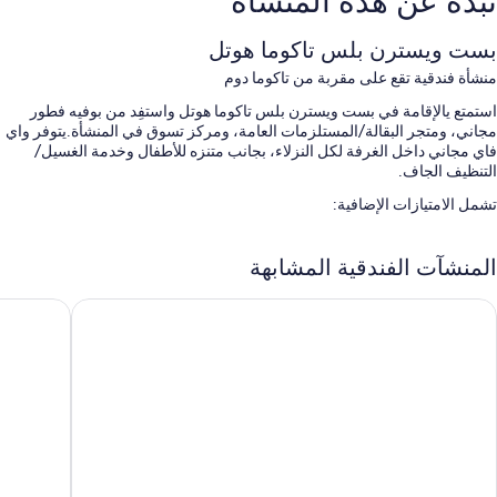
نبذة عن هذه المنشأة
بست ويسترن بلس تاكوما هوتل
منشأة فندقية تقع على مقربة من تاكوما دوم
استمتع يالإقامة في بست ويسترن بلس تاكوما هوتل واستفِد من بوفيه فطور
مجاني، ومتجر البقالة/المستلزمات العامة، ومركز تسوق في المنشأة.يتوفر واي
فاي مجاني داخل الغرفة لكل النزلاء، بجانب متنزه للأطفال وخدمة الغسيل/
التنظيف الجاف.
تشمل الامتيازات الإضافية:
حمام سباحة مغطى مع مقاعد للتشمس
المنشآت الفندقية المشابهة
صف السيارة بمعرفة النزيل مجانًا
محطة شحن السيارات الكهربائية، وسرعة إنهاء إجراءات المغادرة، وتخزين
وتل مورانو
لا كينتا إن
الأمتعة
المساعدة في تنظيم الجولات وحجز التذاكر، ومكتب استقبال مفتوح 24
ساعة، وصراف آلي/خدمات مصرفية
تُشير تقييمات النزلاء إلى المستوى الرائع لكل من وجبات الفطور وطاقم
العمل المُساعد
سمات الغرفة
توفر جميع الغرف الـ 85 ذات المفروشات الفريدة في كل منها أدق اللمسات