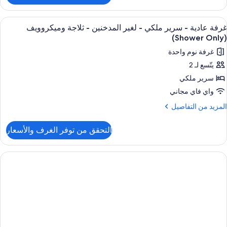
غير
رفة
لمدخنين
ادية
ستعراض
ملاءات للفراش لا تسبب الحساسية ومكتب 
5
غرفة عادية - سرير ملكي - لغير المدخنين - ثلاجة وميكروويف
ميع
رير
لاجة
(Shower Only)
بير
ور
ميكروويف
غرفة نوم واحدة
رفة
غير
يتّسع لـ 2
ادية
لمدخنين
سرير ملكي
لاجة
رير
واي فاي مجاني
ميكروويف
لكي
لمزيد
المزيد من التفاصيل
ن
لتفاصيل
غير
التحقق من توفر الغرف والأسعار
ن
لمدخنين
رفة
ادية
لاجة
رير
ميكروويف
لكي
(Shower
Only
غير
لمدخنين
لاجة