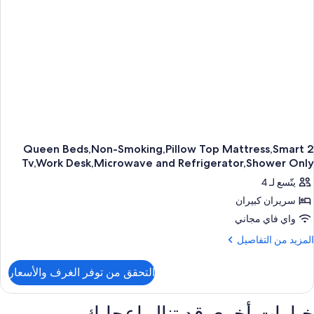
Bathtub
Non
Smokin
2 Queen Beds,Non-Smoking,Pillow Top Mattress,Smart
Tv,Work Desk,Microwave and Refrigerator,Shower Only
يتّسع لـ 4
سريران كبيران
واي فاي مجاني
لمزيد
المزيد من التفاصيل
ن
لتفاصيل
التحقق من توفر الغرف والأسعار
ن
Quee
خيارات أخرى قد تنال إعجابك