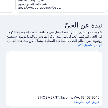
السعر النهائي: SAR 471
هو
تقييمًا
قييمات
يشمل الضرائب والرسوم
SAR
من 2026/09/06 إلى 2026/09/07
409
نبذة عن الحيّ
تقع بست ويسترن بلس تاكوما هوتل في منطقة ساوث إند بمدينة تاكوما
في الحي الترفيهي.يُعد كل من ميدان فرايتهاوس وتاكوما يونيون ستيشن
روتيوندا من معالم الجذب السياحية المحلية، بينما يُمكن مشاهدة الجمال
عرض تفاصيل أكثر
الطبيعي للمنطقة في حديقة بوينت ديفيانس ومتنزه داش بوينت
العام.استمتع بحضور حدث أو مباراة في تاكوما دوم، ولا تفوت قضاء
بعض الوقت في أحد أفضل أماكن الجذب متنزه وايلد ويفز المائي
الترفيهي.
تفضل بزيارة أدلتنا للسفر إلى تاكوما
8045 S HOSMER ST, Tacoma, WA, 98408
عرض في الخريطة