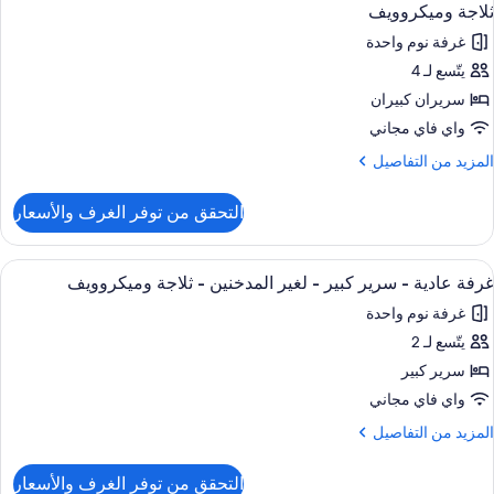
ميع
ريران
ميكروويف
ثلاجة وميكروويف
ور
بيران
(Shower
غرفة نوم واحدة
رفة
Only
غير
يتّسع لـ 4
ادية
لمدخنين
سريران كبيران
لاجة
ريران
واي فاي مجاني
ميكروويف
بيران
لمزيد
المزيد من التفاصيل
(Shower
ن
Only
لتفاصيل
جهيزات
التحقق من توفر الغرف والأسعار
ن
ذوي
رفة
لاحتياجات
ادية
ستعراض
ملاءات للفراش لا تسبب الحساسية ومكتب 
4
لخاصة
غرفة عادية - سرير كبير - لغير المدخنين - ثلاجة وميكروويف
ميع
ريران
غرفة نوم واحدة
ور
بيران
لاجة
يتّسع لـ 2
رفة
ميكروويف
جهيزات
ادية
سرير كبير
ذوي
لاحتياجات
واي فاي مجاني
لخاصة
رير
لمزيد
المزيد من التفاصيل
بير
ن
لاجة
لتفاصيل
ميكروويف
التحقق من توفر الغرف والأسعار
ن