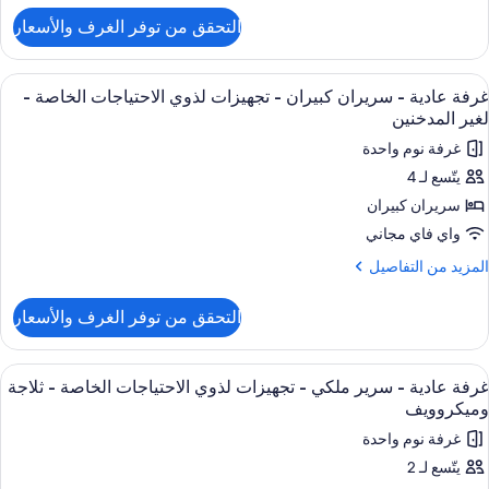
لتفاصيل
جهيزات
التحقق من توفر الغرف والأسعار
ن
ذوي
رفة
لاحتياجات
ادية
ستعراض
ملاءات للفراش لا تسبب الحساسية ومكتب 
10
لخاصة
غرفة عادية - سريران كبيران - تجهيزات لذوي الاحتياجات الخاصة -
ميع
رير
لغير المدخنين
بير
ور
حوض
غرفة نوم واحدة
رفة
ستحمام
جهيزات
يتّسع لـ 4
ادية
ذوي
سريران كبيران
لاحتياجات
لخاصة
ريران
واي فاي مجاني
بيران
لمزيد
المزيد من التفاصيل
حوض
ن
ستحمام
لتفاصيل
جهيزات
التحقق من توفر الغرف والأسعار
ن
ذوي
رفة
لاحتياجات
ادية
ستعراض
ملاءات للفراش لا تسبب الحساسية ومكتب 
9
لخاصة
غرفة عادية - سرير ملكي - تجهيزات لذوي الاحتياجات الخاصة - ثلاجة
ميع
ريران
وميكروويف
ور
بيران
غير
غرفة نوم واحدة
رفة
لمدخنين
جهيزات
يتّسع لـ 2
ادية
ذوي