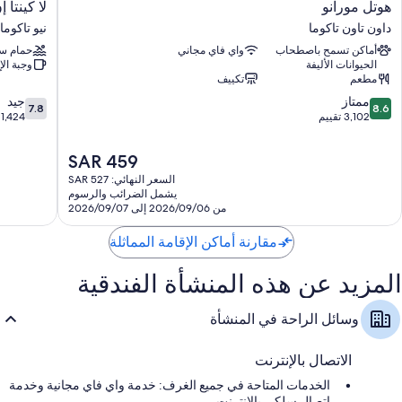
هوتل
لا
هوتل مورانو
لا كينتا 
المدروسة مثل مساحات عمل مناسبة للكمبيوتر المحمول وتكييف، بالإضافة إلى
مورانو
كينتا
وسائل راحة مثل إنترنت لاسلكي مجاناً وكرسي مكتب. يُعطي النزلاء تقييمات
داون تاون تاكوما
نيو تاكوما
داون
إن
عالية فيما يتعلق بنظافة غرف النزلاء في المنشأة الفندقية.
أماكن تسمح باصطحاب
واي فاي مجاني
حمام سب
تاون
آند
الحيوانات الأليفة
وجبة ال
تاكوما
سويتس
تشمل وسائل الراحة الإضافية:
مطعم
تكييف
باي
حمامات مزودة بدُش غزير وأحواض استحمام أو حجيرات دش
7.8
8.6
ممتاز
ويندام
جيد
7.8
8.6
من
من
3,102 تقييم
تاكوما
1,424 تقييمًا
تلفزيونات ذكية 43-بوصة مزودة بخدمات بث وقنوات بريميوم
10،
10،
-
دواليب/خزائن ملابس، ومصابيح إضاءة LED، وثلاجات بحجم صغير
ممتاز،
جيد،
سياتل
السعر
SAR 459
1,424
3,102
نيو
الحالي
السعر النهائي: SAR 527
تقييم
تقييمًا
تاكوما
هو
يشمل الضرائب والرسوم
SAR
من 2026/09/06 إلى 2026/09/07
459
مقارنة أماكن الإقامة المماثلة
المزيد عن هذه المنشأة الفندقية
وسائل الراحة في المنشأة
الاتصال بالإنترنت
الخدمات المتاحة في جميع الغرف: خدمة واي فاي مجانية وخدمة
اتصال سلكي بالإنترنت