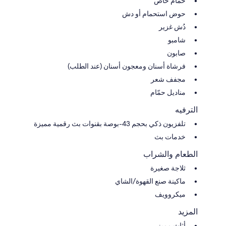
حمام خاص
حوض استحمام أو دش
دُش غزير
شامبو
صابون
فرشاة أسنان ومعجون أسنان (عند الطلب)
مجفف شعر
مناديل حمّام
الترفيه
تلفزيون ذكي بحجم 43-بوصة بقنوات بث رقمية مميزة
خدمات بث
الطعام والشراب
ثلاجة صغيرة
ماكينة صنع القهوة/الشاي
ميكروويف
المزيد
أثاث مميز