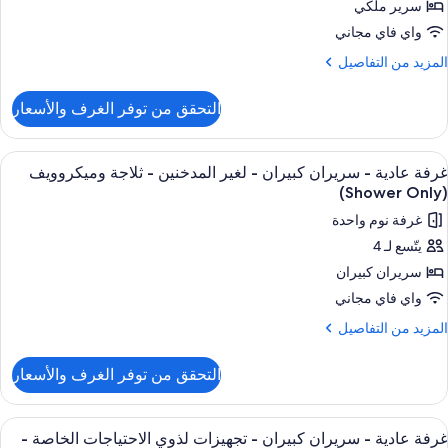
سرير ملكي
لاحتياجات
لخاصة
رير
واي فاي مجاني
لكي
لمزيد
المزيد من التفاصيل
غير
ن
لمدخنين
لتفاصيل
جهيزات
التحقق من توفر الغرف والأسعار
ن
ذوي
رفة
لاحتياجات
ادية
ستعراض
ملاءات للفراش لا تسبب الحساسية ومكتب 
8
لخاصة
غرفة عادية - سريران كبيران - لغير المدخنين - ثلاجة وميكروويف
ميع
رير
(Shower Only)
لكي
ور
لاجة
غرفة نوم واحدة
رفة
ميكروويف
جهيزات
يتّسع لـ 4
ادية
ذوي
سريران كبيران
لاحتياجات
لخاصة
ريران
واي فاي مجاني
بيران
لمزيد
المزيد من التفاصيل
لاجة
ن
ميكروويف
لتفاصيل
غير
التحقق من توفر الغرف والأسعار
ن
لمدخنين
رفة
ادية
ستعراض
ملاءات للفراش لا تسبب الحساسية ومكتب 
7
لاجة
غرفة عادية - سريران كبيران - تجهيزات لذوي الاحتياجات الخاصة -