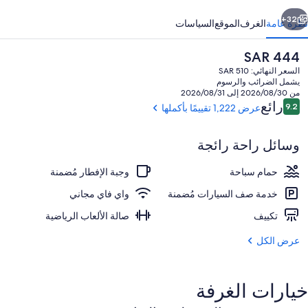
ابق
التالي
32+
نظرة عامة
الغرف
الموقع
السياسات
السعر
SAR 444
الحالي
السعر النهائي: SAR 510
هو
يشمل الضرائب والرسوم
SAR
من 2026/08/30 إلى 2026/08/31
444
التقييمات
رائع
9.2
عرض 1,222 تقييمًا بأكملها
9.2 من 10
وسائل راحة رائجة
الردهة
حمام سباحة
وجبة الإفطار مُضمنة
خدمة صف السيارات مُضمنة
واي فاي مجاني
تكييف
صالة الألعاب الرياضية
عرض الكل
خيارات الغرفة