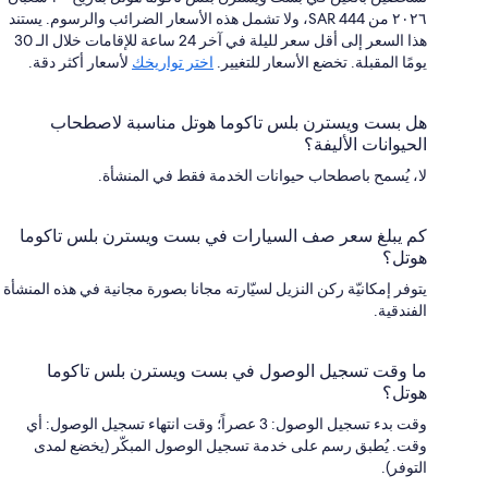
٢٠٢٦ من SAR 444، ولا تشمل هذه الأسعار الضرائب والرسوم. يستند
هذا السعر إلى أقل سعر لليلة في آخر 24 ساعة للإقامات خلال الـ 30
يومًا المقبلة. تخضع الأسعار للتغيير.
اختر تواريخك
لأسعار أكثر دقة.
هل بست ويسترن بلس تاكوما هوتل مناسبة لاصطحاب
الحيوانات الأليفة؟
لا، يُسمح باصطحاب حيوانات الخدمة فقط في المنشأة.
كم يبلغ سعر صف السيارات في بست ويسترن بلس تاكوما
هوتل؟
يتوفر إمكانيّة ركن النزيل لسيّارته مجانا بصورة مجانية في هذه المنشأة
الفندقية.
ما وقت تسجيل الوصول في بست ويسترن بلس تاكوما
هوتل؟
وقت بدء تسجيل الوصول: 3 عصراً؛ وقت انتهاء تسجيل الوصول: أي
وقت. يُطبق رسم على خدمة تسجيل الوصول المبكّر (يخضع لمدى
التوفر).