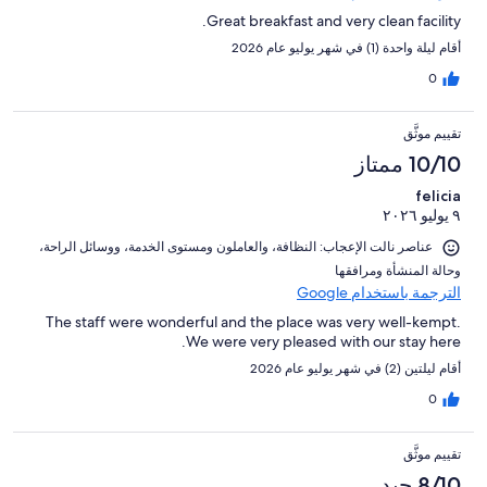
Great breakfast and very clean facility.
أقام ليلة واحدة (1) في شهر يوليو عام 2026
0
تقييم موثَّق
10/10 ممتاز
felicia
٩ يوليو ٢٠٢٦
عناصر نالت الإعجاب: ⁦النظافة⁩، و⁦العاملون ومستوى الخدمة⁩، و⁦وسائل الراحة⁩،
و⁦حالة المنشأة ومرافقها⁩
الترجمة باستخدام Google
The staff were wonderful and the place was very well-kempt.
We were very pleased with our stay here.
أقام ليلتين (2) في شهر يوليو عام 2026
0
تقييم موثَّق
8/10 جيد