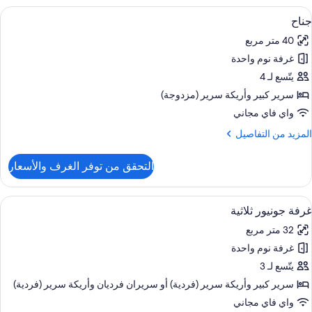
ونيور
ستعراض
ميني بار وخزنة داخل الغرفة ومكتب وتجهيز
5
جناح
ميع
40 متر مربع
ور
غرفة نوم واحدة
ناح
يتّسع لـ 4
سرير كبير‫‬ وأريكة سرير (مزدوجة)
واي فاي مجاني
لمزيد
المزيد من التفاصيل
ن
لتفاصيل
التحقق من توفر الغرف والأسعار
ن
ناح
ستعراض
ميني بار وخزنة داخل الغرفة ومكتب وتجهيز
4
غرفة جونيور ثلاثية
ميع
32 متر مربع
ور
غرفة نوم واحدة
رفة
ونيور
يتّسع لـ 3
لاثية
سرير كبير‫‬ وأريكة سرير (فردية)‫‬ أو سريران فرديان‫‬ وأريكة سرير (فردية)
واي فاي مجاني