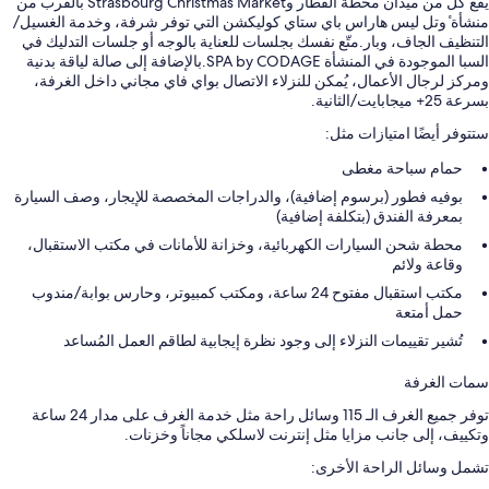
يقع كل من ميدان محطة القطار وStrasbourg Christmas Market بالقرب من
منشأة ٔوتل ليس هاراس باي ستاي كوليكشن التي توفر شرفة، وخدمة الغسيل/
التنظيف الجاف، وبار.متّع نفسك بجلسات للعناية بالوجه أو جلسات التدليك في
السبا الموجودة في المنشأة SPA by CODAGE.بالإضافة إلى صالة لياقة بدنية
ومركز لرجال الأعمال، يُمكن للنزلاء الاتصال بواي فاي مجاني داخل الغرفة،
بسرعة 25+ ميجابايت/الثانية.
ستتوفر أيضًا امتيازات مثل:
حمام سباحة مغطى
بوفيه فطور (برسوم إضافية)، والدراجات المخصصة للإيجار، وصف السيارة
بمعرفة الفندق (بتكلفة إضافية)
محطة شحن السيارات الكهربائية، وخزانة للأمانات في مكتب الاستقبال،
وقاعة ولائم
مكتب استقبال مفتوح 24 ساعة، ومكتب كمبيوتر، وحارس بوابة/مندوب
حمل أمتعة
تُشير تقييمات النزلاء إلى وجود نظرة إيجابية لطاقم العمل المُساعد
سمات الغرفة
توفر جميع الغرف الـ 115 وسائل راحة مثل خدمة الغرف على مدار 24 ساعة
وتكييف، إلى جانب مزايا مثل إنترنت لاسلكي مجاناً وخزنات.
تشمل وسائل الراحة الأخرى: