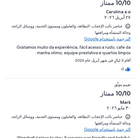
10/10 ممتاز
تقييمات
791
النزلاء
Carolina a o
من
٢٧ أبريل ٢٠٢٦
تقييمات
النزلاء
عناصر نالت الإعجاب: ⁦النظافة⁩، و⁦العاملون ومستوى الخدمة⁩، و⁦وسائل الراحة⁩،
و⁦حالة المنشأة ومرافقها⁩
الترجمة باستخدام Google
Gostamos muito da experiência, fácil acesso a rudo, cafe da
manha otimo, equipe prestativa e quartos limpos.
أقام 3 ليالٍ في شهر أبريل عام 2026
0
تقييم موثَّق
10/10 ممتاز
Mark
٣٠ مايو ٢٠٢٦
عناصر نالت الإعجاب: ⁦النظافة⁩، و⁦العاملون ومستوى الخدمة⁩، و⁦وسائل الراحة⁩،
و⁦حالة المنشأة ومرافقها⁩
الترجمة باستخدام Google
Wonderful place to stay. Everyone was friendly and helpful.