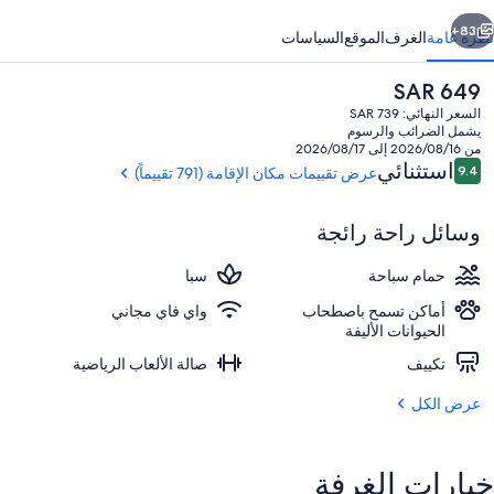
وليكشن
ابق
التالي
83+
نظرة عامة
الغرف
الموقع
السياسات
السعر
SAR 649
الحالي
السعر النهائي: SAR 739
هو
يشمل الضرائب والرسوم
SAR
من 2026/08/16 إلى 2026/08/17
649
التقييمات
استثنائي
9.4
عرض تقييمات مكان الإقامة (791 تقييماً)
9.4 من 10
وسائل راحة رائجة
من حمّامات السباحة المغطاة
حمام سباحة
سبا
أماكن تسمح باصطحاب
واي فاي مجاني
الحيوانات الأليفة
تكييف
صالة الألعاب الرياضية
عرض الكل
خيارات الغرفة