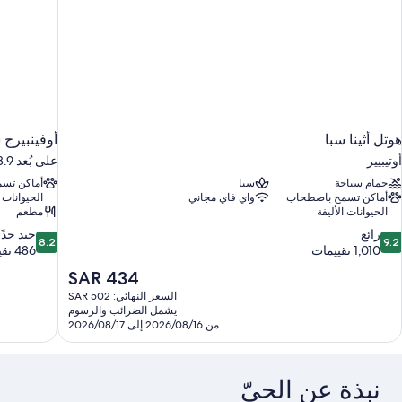
هوتل أثينا سبا
أوفينبيرج 
أوتيبيير
على بُعد 18.9 كم من ستراسبورج
حمام سباحة
سبا
أماكن تس
أماكن تسمح باصطحاب
واي فاي مجاني
الحيوانات ا
الحيوانات الأليفة
مطعم
8.2
9.
رائع
جيد جدًا
8.2
9.2
ن
من
1,010 تقييمات
486 تقييمًا
10،
10،
السعر
SAR 434
ائع،
جيد
الحالي
السعر النهائي: SAR 502
1,01
جدًا،
هو
يشمل الضرائب والرسوم
قييمات
486
SAR
من 2026/08/16 إلى 2026/08/17
تقييمًا
434
نبذة عن الحيّ