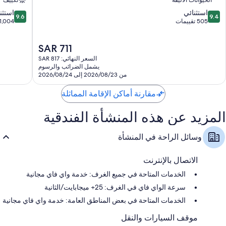
الحيوانات الأليفة
تكييف
د
-
9.6
9.4
أوتوجراف
استثنائي
إم
استثن
9.6
9.4
من
من
505 تقييمات
كوليكشن
جاليري
1,004 تقييمات
10،
10،
وسط
كوليكشن
استثنائي،
استثنائي،
المدينة
كروتيناو
السعر
SAR 711
1,004
505
-
الحالي
تقييمات
تقييمات
فرنسا
السعر النهائي: SAR 817
هو
الصغيرة
يشمل الضرائب والرسوم
SAR
من 2026/08/23 إلى 2026/08/24
711
مقارنة أماكن الإقامة المماثلة
المزيد عن هذه المنشأة الفندقية
وسائل الراحة في المنشأة
الاتصال بالإنترنت
الخدمات المتاحة في جميع الغرف: خدمة واي فاي مجانية
سرعة الواي فاي في الغرف: 25+ ميجابايت/الثانية
الخدمات المتاحة في بعض المناطق العامة: خدمة واي فاي مجانية
موقف السيارات والنقل