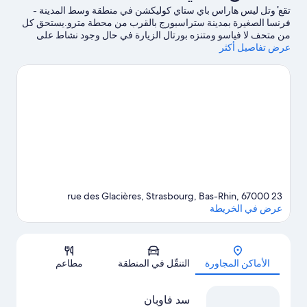
تقع ٔوتل ليس هاراس باي ستاي كوليكشن في منطقة وسط المدينة -
فرنسا الصغيرة بمدينة ستراسبورج بالقرب من محطة مترو.يستحق كل
من متحف لا فياسو ومتنزه بورتال الزيارة في حال وجود نشاط على
عرض تفاصيل أكثر
جدول الأعمال، بينما يُمكن زيارة كل من متنزه سيتاديل وبارك دي
لورانجيري لمن يرغبون في الاستمتاع بالجمال الطبيعي للمنطقة.لا تفوت
زيارة كل من مرصد ستراسبورغ ومتحف ستراسبورج لعلم الحيوانات
أيضًا.
تفضل بزيارة أدلتنا للسفر إلى ستراسبورج
23 rue des Glacières, Strasbourg, Bas-Rhin, 67000
عرض في الخريطة
الخريطة
الأماكن المجاورة
التنقّل في المنطقة
مطاعم
سد فاوبان