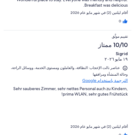
Breakfast was delicious.
أقام ليلتين (2) في شهر مايو عام 2026
0
تقييم موثَّق
10/10 ممتاز
Sigrid
١٩ مايو ٢٠٢٦
عناصر نالت الإعجاب: ⁦النظافة⁩، و⁦العاملون ومستوى الخدمة⁩، و⁦وسائل الراحة⁩،
و⁦حالة المنشأة ومرافقها⁩
الترجمة باستخدام Google
Sehr sauberes Zimmer, sehr nettes Personal auch zu Kindern,
prima WLAN, sehr gutes Frühstück!
أقام ليلتين (2) في شهر مايو عام 2026
0