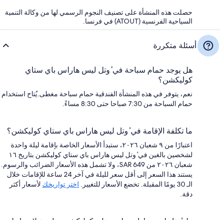
حصلت هذه المنشأة على تصنيف النجوم الرسمي لها من وكالة التنمية
السياحية الفرنسية (ATOUT) في فرنسا.
أسئلة متكررة
هل يوجد حمام سباحة في ٔوتل ليس هاراس باي ستاي
كوليكشن؟
نعم، يتوفر في هذه المنشأة الفندقية حمام سباحة مغطى.يُتاح استخدام
حمام السباحة من 7:30 صباحا حتى 8:30 مساءً.
ما تكلفة الإقامة في ٔوتل ليس هاراس باي ستاي كوليكشن؟
اعتبارًا من ٩ شعبان ٢٠٢٦، ستبدأ الأسعار الخاصة بإقامة ليلة واحدة
لشخصين بالغين في ٔوتل ليس هاراس باي ستاي كوليكشن بتاريخ ١٦
شعبان ٢٠٢٦ من SAR 649، ولا تشمل هذه الأسعار الضرائب والرسوم.
يستند هذا السعر إلى أقل سعر لليلة في آخر 24 ساعة للإقامات خلال
الـ 30 يومًا المقبلة. تخضع الأسعار للتغيير.
اختر تواريخك
لأسعار أكثر
دقة.