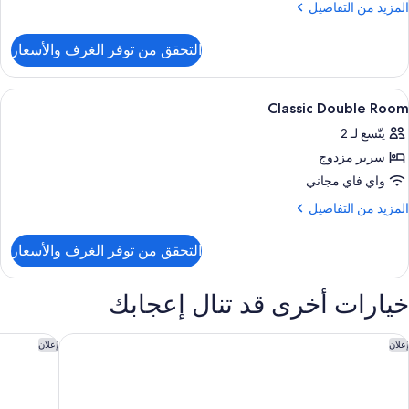
لمزيد
المزيد من التفاصيل
ن
لتفاصيل
التحقق من توفر الغرف والأسعار
ن
Suit
ستعراض
ميني بار وخزنة داخل الغرفة ومكتب وتجهيز
5
Classic Double Room
ميع
يتّسع لـ 2
ور
سرير مزدوج
Classi
Doubl
واي فاي مجاني
Roo
لمزيد
المزيد من التفاصيل
ن
لتفاصيل
التحقق من توفر الغرف والأسعار
ن
Classi
Doubl
خيارات أخرى قد تنال إعجابك
Roo
وتل أثينا سبا
أوفينبيرج 
إعلان
إعلان