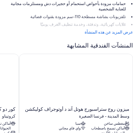
حمامات مزودة بأحواض استحمام أو حجيرات دش ومستلزمات مجانية
للعناية الشخصية
تلفزيونات بشاشة مسطحة 110-سم مزودة بقنوات فضائية
غلايات كهربائية، وتدفئة، وخدمة تنظيف الغرف يوميًا
عرض المزيد عن هذه المنشأة
المنشآت الفندقية المشابهة
يزون روج ستراسبورج هوتل آند د أوتوجراف كوليكشن
كور دو كو
ميزون
كور
ميزون روج ستراسبورج هوتل آند د أوتوجراف كوليكشن
كور دو ك
روج
دو
وسط المدينة - فرنسا الصغيرة
كروتيناو
ستراسبورج
كوربيو
مغطس ساخن
سبا
أماكن 
هوتل
هوتل
أماكن تسمح باصطحاب
واي فاي مجاني
الحيوانا
آند
ستراسبور