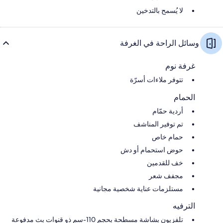
لا يُسمح بالتدخين
وسائل الراحة في الغرفة
غرفة نوم
تتوفر ملاءات أسرّة
الحمام
أردية حمّام
تم توفير المناشف
حمام خاص
حوض استحمام أو دش
خف للقدمين
مجفف شعر
مستلزمات عناية شخصية مجانية
الترفيه
تلفزيون بشاشة مسطحة بحجم 110-سم ذو قنوات بث مدفوعة