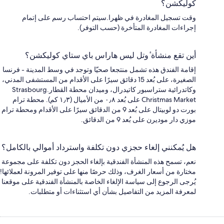
كوليكشن؟
وقت تسجيل المغادرة في ظهرا.سيتم احتساب رسم على إتمام
إجراءات المغادرة المتأخرة (حسب التوفر).
أين تقع منشأة ٔوتل ليس هاراس باي ستاي كوليكشن؟
إقامة الفندق هذه تشمل منتجعا صحيّا وتوجد في وسط المدينة - فرنسا
الصغيرة، على بُعد 15 دقائق سيرًا على الأقدام من المستشفى المدني،
وكاتدرائية ستراسبور كاتيدرال، وميدان محطة القطار.Strasbourg
Christmas Market على بُعد ٠٫٨ من الأميال (١٫٣ كم). محطة ترام
بورت دو لوبيتال على بُعد 9 من الدقائق سيرًا على الأقدام ومحطة ترام
موزي دار موديرن على بُعد 9 من الدقائق.
هل يُمكنني إلغاء حجزي دون تكلفة واسترداد أموالي بالكامل؟
نعم، تسمح هذه المنشأة الفندقية بإلغاء الحجز دون تكلفة على مجموعة
مختارة من أسعار الغرف، وذلك حرصًا منها على توفير المرونة لعملائها!
يُرجى الرجوع إلى سياسة الإلغاء الخاصة بالمنشأة الفندقية على موقعنا
لمعرفة المزيد من التفاصيل بشأن أي استثناءات أو متطلبات.