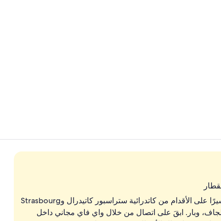
منصة إجراءات
منطقة المعيش
قطار
توفر منشأة هوتل هانونغ، الموجودة على مسافة قريبة سيرًا على الأقدام من كاتدرائية ستراسبور كاتيدرال وStrasbourg
لتنظيف الجاف، وبار. ابقَ على اتصال من خلال واي فاي مجاني داخل