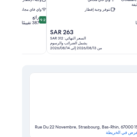
يفة
تتوفر وجبة إفطار
واي فاي مجاني
9.2
رائع
9.2
من
387 تقييمًا
10،
السعر
SAR 263
رائع،
الحالي
السعر النهائي: SAR 312
387
هو
يشمل الضرائب والرسوم
تقييمًا
SAR
من 2026/08/13 إلى 2026/08/14
263
15 Rue Du 22 Novembre, Strasbourg,
رض في الخريطة