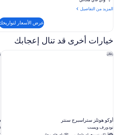
المزيد
المزيد من التفاصيل
من
التفاصيل
عرض الأسعار لتواريخك
عن
الغرفة
خيارات أخرى قد تنال إعجابك
أوكو هوتلز ستراسبرج سنتر
س
إعلان
إ
أوكو هوتلز ستراسبرج سنتر
س
نودورف ويست
n
أماكن تسمح باصطحاب
واي فاي مجاني