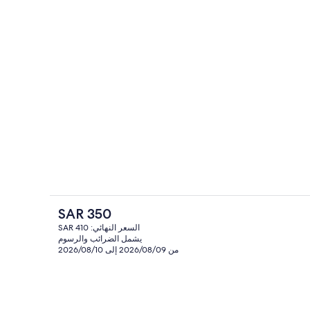
 تسجيل الوصول/المغادرة
بار خمور
السعر
SAR 350
الحالي
السعر النهائي: SAR 410
هو
يشمل الضرائب والرسوم
ة
بار خمور
SAR
من 2026/08/09 إلى 2026/08/10
350