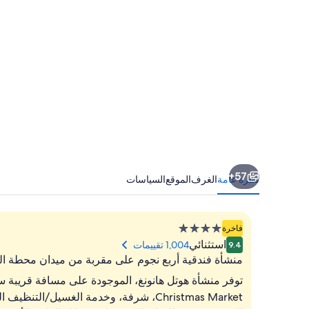
57+
نظرة عامة
الغرف
الموقع
السياسات
منشأة
فاخرة
فندقية
استثنائي
1,004 تقييمات
9.4
مصنفة
منشأة فندقية أربع نجوم على مقربة من ميدان محطة ال
بـ
4.0
Christmas Market، شرفة، وخدمة الغسيل/ا
نجوم