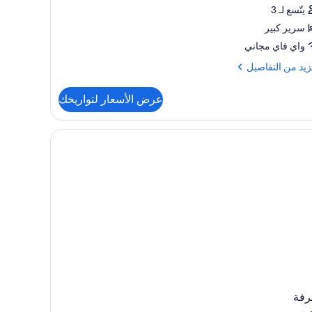
يتّسع لـ 3
سرير كبير
واي فاي مجاني
زيد
زيد من التفاصيل
فاصيل
عرض الأسعار لتواريخك
ح
يور
 الغرفة ومكتب
رفة