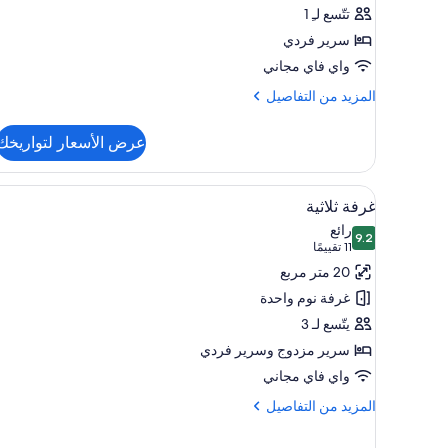
-
تتّسع لـِ 1
سرير
سرير فردي
فردي
واي فاي مجاني
منفصل
المزيد
المزيد من التفاصيل
من
التفاصيل
عرض الأسعار لتواريخك
عن
غرفة
فردية
استعراض
أغطية فراش متميزة وميني بار وخز
4
-
غرفة ثلاثية
جميع
سرير
رائع
9.2
فردي
صور
9.2 من 10
(11
11 تقييمًا
منفصل
غرفة
تقييمًا)
20 متر مربع
ثلاثية
غرفة نوم واحدة
يتّسع لـ 3
سرير مزدوج‫‬ وسرير فردي
واي فاي مجاني
المزيد
المزيد من التفاصيل
من
التفاصيل