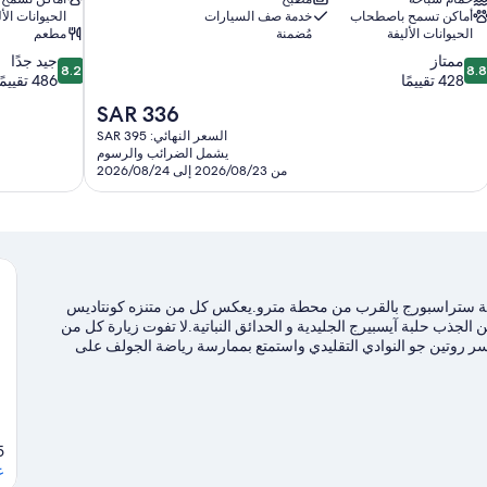
أماكن تسمح باصطحاب
خدمة صف السيارات
الحيوانات الأل
الحيوانات الأليفة
مُضمنة
مطعم
8.2
8.
ممتاز
جيد جدًا
8.2
8.
ن
من
428 تقييمًا
486 تقييمًا
10،
10،
السعر
SAR 336
متاز،
جيد
الحالي
السعر النهائي: SAR 395
42
جدًا،
هو
يشمل الضرائب والرسوم
قييمًا
486
SAR
من 2026/08/23 إلى 2026/08/24
تقييمًا
336
دينة ستراسبورج بالقرب من محطة مترو.يعكس كل من متنزه كونتاديس
الجذب حلبة آيسبيرج الجليدية و الحدائق النباتية.لا تفوت زيارة كل من
ر روتين جو النوادي التقليدي واستمتع بممارسة رياضة الجولف على
مار للمشي/ للدراجات.
تفضل بزيارة أدلتنا للسفر إلى ستراسبورج
 Bas-Rhin, 67000
ع