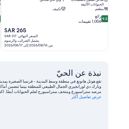
الحيوانات الأليفة
مطعم
تكييف
8
9.2
رائع
8
9.2
من
م
1,006 تقييمات
10،
السعر
SAR 265
رائع،
م
الحالي
السعر النهائي: SAR 317
8
1,006
هو
يشمل الضرائب والرسوم
تقييمات
ت
SAR
من 2026/08/16 إلى 2026/08/17
265
نبذة عن الحيّ
تقع هوتل هانونغ في منطقة وسط المدينة - فرنسا الصغيرة بم
وبارك دي لورانجيري الجمال الطبيعي للمنطقة بينما تتضمن أماكن 
مرصد ستراسبورغ ومتحف ستراسبورج لعلم الحيوانات أيضًا. اكس
عرض تفاصيل أكثر
ملعب جولف قريب، أو استمتع بخوض تجارب مثيرة من خلال مض