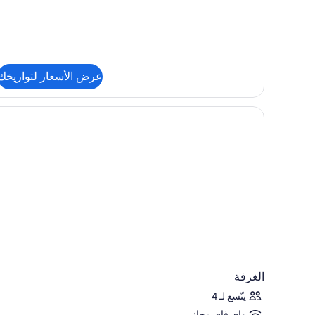
عن
غرفة
ثلاثية
عرض الأسعار لتواريخك
الغرفة
يتّسع لـ 4
واي فاي مجاني