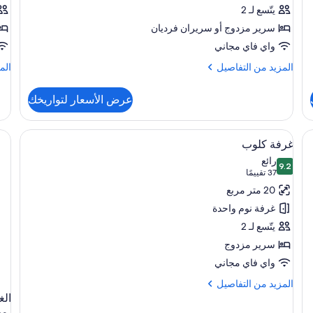
يتّسع لـ 2
سرير مزدوج‫‬ أو سريران فرديان
واي فاي مجاني
المزيد
الم
المزيد من التفاصيل
الم
من
من
التفاصيل
الت
عرض الأسعار لتواريخك
عن
عن
غرفة
جنا
سوبيريور
جون
استعراض
نة داخل الغرفة ومكتب
أغطية فراش متميزة وميني بار وخزنة داخل
5
غرفة كلوب
جميع
رائع
9.2
صور
9.2 من 10
(37
37 تقييمًا
غرفة
تقييمًا)
20 متر مربع
كلوب
غرفة نوم واحدة
يتّسع لـ 2
سرير مزدوج
واي فاي مجاني
المزيد
المزيد من التفاصيل
من
الغ
التفاصيل