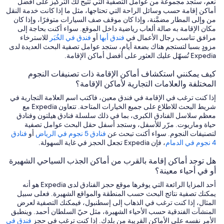
نعم، ستجد مجموعة من عوامل التصفية التي تتيح لك التركيز على أفضل
أماكن إقامة حسب وسائل الراحة التي تحتاجها، مثل ما إذا كانت خدمة النقل
من وإلى المطار مضمَّنة، وإذا كان موقف صف السيارات متوفرًا، وإذا كان
مكان الإقامة به صالة ألعاب رياضية داخل الموقع. سواء أكنت بحاجة إلى
مرافق تناسب رجال الأعمال في
فندق أبها
أو
فندق في الخُبَر
للاسترخاء
مزودٍ بسبا لتستجم هناك بضعة أيام، ستجد عوامل تصفية البحث العديدة لدى
Expedia تُسهّل عليك العثور على أفضل أماكن الإقامة.
كيف يمكنني استكشاف أماكن الإقامة ذات تصنيفات النجوم
المختلفة والعلامات التجارية لأماكن الإقامة؟
إذا كنت ترغب في الإقامة في فندق معين، فاكتب اسم العلامة التجارية في
شريط البحث للاطلاع على جميع الخيارات المتاحة. تتعاون Expedia مع
معظم سلاسل الفنادق الكبرى، بما في ذلك سلسلة فنادق هيلتون وفنادق
حياة وماريوت. مرّر للأسفل، وستجد أسفل حقل البحث عوامل تصفية
لتصنيفات النجوم. سواء أكنت تبحث عن
فنادق 5 نجوم في الرياض
أو
فنادق
4 نجوم في الدمام
، فإن Expedia تجعل الحجز في غاية السهولة.
هل توجد أماكن إقامة بالقرب من أماكن الجذب السياحي الشهيرة
أو في أحياء معينة؟
أحد المزايا الرائعة التي يوفرها موقع حجز الفنادق لدى Expedia هو أنه
يمكنك تصفية نتائج البحث حسب المنطقة والمواقع الشهيرة. فعلى سبيل
المثال، إذا كنت ترغب في الذهاب إلى إسطنبول، فيمكنك التصفية لعرض
المنشآت الفندقية حسب الأحياء الشهيرة، مثل حيّ السلطان أحمد. وينطبق
الأمر نفسه على الأماكن القريبة من بلدك. إذا كنت ترغب في حجز
فندق في