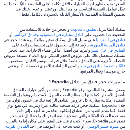
السعر؛ بحيث تظهر لديك الخيارات الأقل تكلفة أعلى القائمة تلقائيًّا. بعد ذلك،
عدِّل عوامل التصفية لتتناسب مع ميزانيتك، ورغبتك أو عدم رغبتك في
تضمين المنشآت الفندقية بالأسعار القابلة للاسترداد بالكامل فقط.
يمكنك أيضًا تنزيل
تطبيق Expedia
والحجز من خلاله للاستفادة من
التخفيضات الحصرية على
فنادق مختارة في السعودية
وفنادق في آسيا
أو
فنادق في أستراليا
على سبيل المثال. يمكنك توفير مبالغ كبيرة عند الحجز في
فنادق المدينة المنورة
، بالإضافة إلى الحصول على تخفيضات رائعة على
الفنادق في حيّ الملز
وغيرها من أفضل أماكن قضاء الإجازات. عند الحجز
مسبقًا، ستحصل غالبًا على عروض الحجز المبكر. ومع ذلك، لا تستبعد عروض
اللحظة الأخيرة على الفنادق، خاصةً خلال فترات موسم الإقبال المنخفض.
غالبًا ما تقدم الفنادق في ينبع
والمدن الشاطئية الأخرى تخفيضات كبيرة في
خارج موسم الإقبال المرتفع.
ما ميزات حجز فندق من خلال Expedia؟
بفضل انتشارها العالمي، توفر Expedia واحدة من أكبر خيارات الفنادق
بأفضل الأسعار. كما يتيح لك معالج البحث السهل الاستخدام وعوامل التصفية
المفيدة إمكانية مقارنة كل عروض الفنادق الرائعة تلك في غضون ثوانٍ. من
خلال Expedia، يمكنك حجز غرفة فندقية مثالية عبر الإنترنت في بضع ثوانٍ
فقط. كما تقدم العديد من الفنادق إمكانية إلغاء مرنة. أضِف إلى ذلك
مساعدة العملاء الفعّالة والتي تستحق الثقة لتوفر لك راحة البال عند حجز
فندق على Expedia. سواء أكنت ترغب في العثور على مكان إقامة بالقرب
من
متنزه عسير الوطني
، أو كنت بحاجة إلى التوقف في أحد
الفنادق القريبة