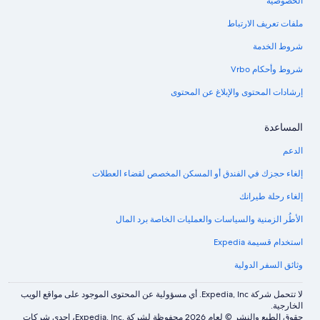
الخصوصية
ملفات تعريف الارتباط
شروط الخدمة
شروط وأحكام Vrbo
إرشادات المحتوى والإبلاغ عن المحتوى
المساعدة
الدعم
إلغاء حجزك في الفندق أو المسكن المخصص لقضاء العطلات
إلغاء رحلة طيرانك
الأطُر الزمنية والسياسات والعمليات الخاصة برد المال
استخدام قسيمة Expedia
وثائق السفر الدولية
لا تتحمل شركة Expedia, Inc. أي مسؤولية عن المحتوى الموجود على مواقع الويب
الخارجية.
حقوق الطبع والنشر © لعام 2026 محفوظة لشركة .Expedia, Inc، إحدى شركات