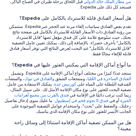
من مطار الملك خالد الدولي
قبل اللحاق برحلة طيران في الصباح الباكر،
فستجد كل ذلك على Expedia.
هل أسعار الفنادق قابلة للاسترداد بالكامل على Expedia؟
تقدم بعض الفنادق سياسات إلغاء مرنة عند الحجز عبر Expedia. ستتمكن
من رؤية الفنادق ذات الأسعار القابلة للاسترداد بالكامل في صفحة نتائج
بحثك، حيث ستُوضع علامة على كل فندق مؤهل نَصها "قابل للاسترداد
بالكامل" بأحرف خضراء. بالإضافة إلى ذلك، يمكنك تعيين عامل التصفية
"قابل للاسترداد بالكامل" عند البحث لعرض النتائج التي توفر أسعار فنادق
قابلة للإلغاء مجانًا فقط.
ما أنواع أماكن الإقامة التي يمكنني العثور عليها في Expedia؟
ستجد عددًا كبيرًا من مختلف أنواع أماكن الإقامة على Expedia. وتشمل
الفنادق الساحرة في العُليا
، ومنتجعات الشقق
والفنادق في تبوك
، والمنشآت
الفندقية المُطلة على المياه على
كورنيش جدة
. يمكنك الاستفادة من عامل
تصفية البحث للعثور على نوع مكان الإقامة الأمثل لك. على سبيل المثال،
ربما كنت ترغب دائمًا في الإقامة في
فندق بالقرب من مجمع أهرامات
الجيزة
أو في
فندق 5 نجوم فخم في إسطنبول
: ما عليك سوى إدخال تفاصيل
رحلتك، والضغط على "بحث"، واستخدام عوامل التصفية الموجودة على
الجانب الأيسر للعثور على نوع مكان الإقامة الذي يناسبك.
هل من الممكن تصفية أماكن الإقامة استنادًا إلى وسائل راحة
معينة؟