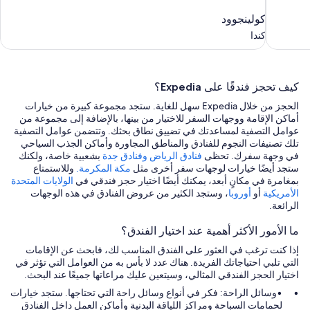
كولينجوود
كولينجوود
كندا
كندا
كيف تحجز فندقًا على Expedia؟
الحجز من خلال Expedia سهل للغاية. ستجد مجموعة كبيرة من خيارات
أماكن الإقامة ووجهات السفر للاختيار من بينها، بالإضافة إلى مجموعة من
عوامل التصفية لمساعدتك في تضييق نطاق بحثك. وتتضمن عوامل التصفية
تلك تصنيفات النجوم للفنادق والمناطق المجاورة وأماكن الجذب السياحي
في وجهة سفرك. تحظى
فنادق الرياض
وفنادق جدة
بشعبية خاصة، ولكنك
ستجد أيضًا خيارات لوجهات سفر أخرى مثل
مكة المكرمة.
وللاستمتاع
بمغامرة في مكانٍ أبعد، يمكنك أيضًا اختيار حجز فندقي في
الولايات المتحدة
الأمريكية
أو
أوروبا
، وستجد الكثير من عروض الفنادق في هذه الوجهات
الرائعة.
ما الأمور الأكثر أهمية عند اختيار الفندق؟
إذا كنت ترغب في العثور على الفندق المناسب لك، فابحث عن الإقامات
التي تلبي احتياجاتك الفريدة. هناك عدد لا بأس به من العوامل التي تؤثر في
اختيار الحجز الفندقي المثالي، وسيتعين عليك مراعاتها جميعًا عند البحث.
وسائل الراحة: فكر في أنواع وسائل راحة التي تحتاجها. ستجد خيارات
لحمامات السباحة ومراكز اللياقة البدنية وأماكن العمل داخل الفنادق