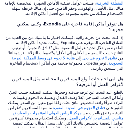
المنطقة الشرقية
، فستجد عوامل تصفية للأماكن الشهيرة المخصصة للإقامة
هناك، مثل الجُبيل، والهفوف، وحفر الباطن. حتى إن هناك خريطة سهلة
الاستخدام تمكّنك من تحديد مجموعة من أفضل أماكن الإقامة.
هل تتوفر أماكن إقامة فاخرة على Expedia، وكيف يمكنني
حجزها؟
إذا كنت تبحث عن تجربة راقية، فيمكنك اختيار ما يناسبك من بين العديد من
الفنادق الفاخرة المتوفرة على Expedia. يمكنك تحديد أماكن الإقامة
الفاخرة من خلال تحديد عوامل التصفية، مثل "فنادق 5 نجوم"، أو ترتيب
النتائج حسب "السعر من الأعلى إلى الأقل" و"تقييمات النزلاء + ترشيحاتنا".
من
فنادق 5 نجوم في دبي
إلى
فنادق 5 نجوم في وسط المملكة العربية
السعودية
، توفر Expedia مجموعة ضخمة من أماكن الاستجمام الفاخرة
التي تستحق زيارتك.
هل تلبي احتياجات أنواع المسافرين المختلفة، مثل المسافرين
لأغراض العمل أو الترفيه؟
بالطبع. عند البحث عن غرفة فندقية وحجزها، يمكنك التصفية حسب الحيّ
وأماكن الجذب السياحي. يُعدّ وصف الفندق وتصنيفات النجوم وتقييمات
النزلاء طرقًا رائعة لتخصيص نتائج بحثك وفقًا لنوع معين من السفر. يمكنك
العثور على
فنادق 5 نجوم في المدينة المنورة
مناسبة للمسافرين لأغراض
الترفيه وفندق بالقرب من
مركز الرياض الدولي للمؤتمرات والمعارض
مناسبٍ للمسافرين لأغراض العمل
، ويمكنك استخدام مجموعة كبيرة من
عوامل التصفية لتخصيص نتائجك أكثر. على سبيل المثال، يمكنك تصفية