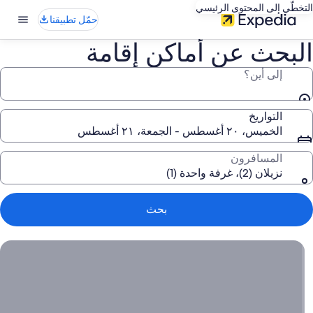
التخطّي إلى المحتوى الرئيسي
حمّل تطبيقنا
البحث عن أماكن إقامة
إلى أين؟
التواريخ
الخميس، ٢٠ أغسطس - الجمعة، ٢١ أغسطس
المسافرون
نزيلان (2)، غرفة واحدة (1)
بحث
اعثر على عطلتك المحلية المثالية, ابدأ بحثك الآن للعثور على عروض ر
اعثر
على
عطلتك
المحلية