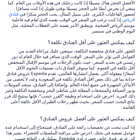
الأفضل الحجز هناك مسبقًا إذا كانت رحلتك في هذه الأوقات من العام. كما
ينبغي أن تحرص أيضًا على الحجز مسبقًا بوقتٍ طويل إذا كنت مسافرًا
لحضور الفاعليات الكبرى. على سبيل المثال، يجب الحجز مبكرًا في
فنادق
الرياض
إذا كنت ترغب في السفر في الوقت نفسه الذي تُقام فيه فاعلية
موسم الرياض الضخمة. وينطبق الأمر نفسه على العطلات المحلية، مثل
اليوم الوطني في سبتمبر.
كيف يمكنني العثور على أقل الفنادق تكلفة؟
للعثور على فنادق منخفضة التكلفة، سيتعين عليك مراعاة العديد من
العوامل التي تؤثر على السعر. الوقت الذي تسافر فيه خلال العام له دور
رئيسي في تحديد السعر، حيث تكون الرحلات في موسم الإقبال المنخفض
أقل تكلفة في العموم. كما ستوفر الفنادق ذات تصنيفات النجوم الأقل
أسعارًا معقولة أكثر. بفضل انتشارها العالمي، تقدم Expedia عروض فنادق
جذابة بما في ذلك بعض أقل الفنادق تكلفة في السعودية وعدد لا يُحصى من
الأماكن الشهيرة في جميع أنحاء العالم. وإضافةً إلى الفنادق، ستجد الموتيلات
ودور الضيافة والمنتجعات المطلة على شاطئ البحر ومنخفضة التكلفة وغير
ذلك المزيد. احرص على استخدام وظيفة "الفرز حسب"، فإنها ستتيح لك فرز
نتائج البحث حسب السعر، بحيث تظهر رحلات الطيران الأقل تكلفة أعلى
القائمة.
كيف يمكنني العثور على أفضل عروض الفنادق؟
إذا كنت تبحث عن تخفيضات رائعة على الفنادق، فستحتاج إلى استخدام عدة
عوامل تصفية في بحثك. احرص على مراقبة الملصقات الخضراء. يشير هذا
إلى عرض فندق خاص حصري لدى Expedia. يمكنك فرز النتائج حسب