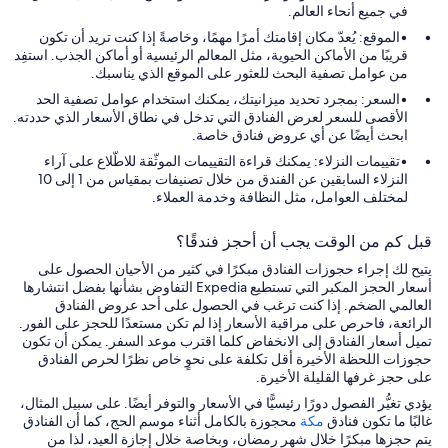
في جميع أنحاء العالم.
الموقع: يُعدّ مكان إقامتك أمرًا مهمًا، وخاصةً إذا كنت تريد أن تكون
قريبًا من الأماكن الحيوية، مثل المعالم الرئيسية أو أماكن الجذب. استفِد
من عوامل تصفية البحث للعثور على الموقع الذي يناسبك.
السعر: بمجرد تحديد ميزانيتك، يمكنك استخدام عوامل تصفية الحد
الأقصى للسعر لعرض الفنادق التي تدخل في نطاق الأسعار الذي حددته.
ابحث أيضًا عن أي عروض فنادق خاصة.
تقييمات النزلاء: يمكنك قراءة التقييمات الموثّقة للاطّلاع على آراء
النزلاء السابقين عن الفندق من خلال تصنيفات بمقياس من 1 إلى 10
لمختلف العوامل، مثل النظافة وخدمة العملاء.
قبل كم من الوقت يجب أن أحجز فندقًا؟
يتيح لك إجراء حجوزات الفنادق مبكرًا في كثير من الأحيان الحصول على
أسعار الحجز المكبر التي تستطيع Expedia التفاوض بشأنها بفضل انتشارها
العالمي الضخم. إذا كنت ترغب في الحصول على أحد عروض الفنادق
الرائعة، فاحرص على مراقبة الأسعار إذا لم تكن مستعدًا للحجز على الفور.
تميل أسعار الفنادق إلى الانخفاض كلما اقترب موعد السفر. يمكن أن تكون
حجوزات اللحظة الأخيرة أقل تكلفة على نحوٍ خاص نظرًا لحرص الفنادق
على حجز غرفها القليلة الأخيرة.
يؤدي تغيُّر الفصول دورًا رئيسيًّا في الأسعار والتوفر أيضًا. على سبيل المثال،
غالبًا ما تكون فنادق
مكة
محجوزة بالكامل أثناء موسم الحج، كما أن الفنادق
يتم حجزها مبكرًا خلال شهر رمضان، وبخاصة خلال إجازة العيد، لذا من