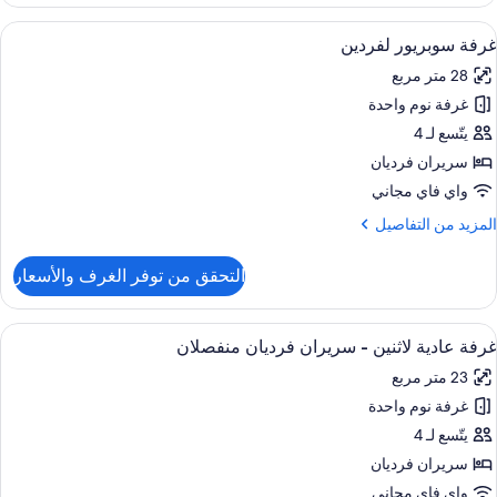
رفة
ادية
ستعراض
ميني بار ومكتب ومساحة عمل للكمبيوتر الم
9
اثنين
غرفة سوبريور لفردين
ميع
28 متر مربع
ور
غرفة نوم واحدة
رفة
وبريور
يتّسع لـ 4
فردين
سريران فرديان
واي فاي مجاني
لمزيد
المزيد من التفاصيل
ن
لتفاصيل
التحقق من توفر الغرف والأسعار
ن
رفة
وبريور
ستعراض
ميني بار ومكتب ومساحة عمل للكمبيوتر الم
9
فردين
غرفة عادية لاثنين - سريران فرديان منفصلان
ميع
23 متر مربع
ور
غرفة نوم واحدة
رفة
ادية
يتّسع لـ 4
اثنين
سريران فرديان
واي فاي مجاني