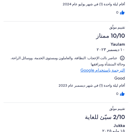
أقام ليلة واحدة (1) في شهر يوليو عام 2024
0
تقييم موثَّق
10/10 ممتاز
Yaulam
١٠ ديسمبر ٢٠٢٣
عناصر نالت الإعجاب: ⁦النظافة⁩، و⁦العاملون ومستوى الخدمة⁩، و⁦وسائل الراحة⁩،
و⁦حالة المنشأة ومرافقها⁩
الترجمة باستخدام Google
Good
أقام ليلة واحدة (1) في شهر ديسمبر عام 2023
0
تقييم موثَّق
2/10 سيّئ للغاية
Jukka
١٥ مايو ٢٠٢٥