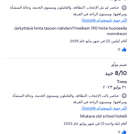
عناصر لم تنل الإعجاب: ⁦النظافة⁩، و⁦العاملون ومستوى الخدمة⁩، و⁦حالة المنشأة
ومرافقها⁩، و⁦مستوى الراحة في الغرفة⁩
الترجمة باستخدام Google
Järkyttävä hinta tasoon nähden!!!melkein 190 hinta huoneella
vuorokausi
أقام ليلتين (2) في شهر مايو عام 2025
0
تقييم موثَّق
8/10 جيد
Timo
٣١ يوليو ٢٠٢٣
عناصر نالت الإعجاب: ⁦النظافة⁩، و⁦العاملون ومستوى الخدمة⁩، و⁦حالة المنشأة
ومرافقها⁩، و⁦مستوى الراحة في الغرفة⁩
الترجمة باستخدام Google
Mukava old school hotelli.
أقام ليلة واحدة (1) في شهر يوليو عام 2023
0