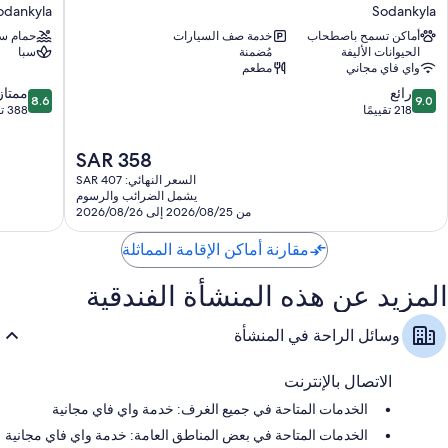
هوتل
هوتلز
odankyla
Sodankyla
دواليب/خزائن ملابس، وخدمة تنظيف الغرف يوميًا، ومكاتب
أورورا
لووستوتون
أماكن تسمح باصطحاب
خدمة صف السيارات
حمام سب
آند
odankyla
الحيوانات الأليفة
مُضمنة
سبا
إيجلوز
واي فاي مجاني
مطعم
Sodankyla
8.6
9.0
رائع
ممتاز
8.6
9.0
من
من
218 تقييمًا
388 تقييمًا
10،
10،
رائع،
ممتاز،
السعر
SAR 358
388
218
الحالي
السعر النهائي: SAR 407
تقييمًا
تقييمًا
هو
يشمل الضرائب والرسوم
SAR
من 2026/08/25 إلى 2026/08/26
358
مقارنة أماكن الإقامة المماثلة
المزيد عن هذه المنشأة الفندقية
وسائل الراحة في المنشأة
الاتصال بالإنترنت
الخدمات المتاحة في جميع الغرف: خدمة واي فاي مجانية
الخدمات المتاحة في بعض المناطق العامة: خدمة واي فاي مجانية