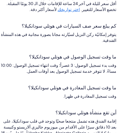
أقل سعر لليلة في آخر 24 ساعة للإقامات خلال الـ 30 يومًا المقبلة.
تخضع الأسعار للتغيير.
اختر تواريخك
لأسعار أكثر دقة.
كم يبلغ سعر صف السيارات في هوتلي سودانكيلا؟
يتوفر إمكانيّة ركن النزيل لسيّارته مجانا بصورة مجانية في هذه المنشأة
الفندقية.
ما وقت تسجيل الوصول في هوتلي سودانكيلا؟
وقت بدء تسجيل الوصول: 3 عصراً؛ وقت انتهاء تسجيل الوصول: 10:00
مساءً. لا تتوفر خدمة تسجيل الوصول بعد أوقات العمل.
ما وقت تسجيل المغادرة في هوتلي سودانكيلا؟
وقت تسجيل المغادرة في ظهرا.
أين تقع منشأة هوتلي سودانكيلا؟
إقامة الفندق هذه تشمل منتجعا صحيّا وتوجد في قلب سودانكيلا، على
بعد 10 دقائق سيرًا على الأقدام من ميوزيوم جاليزي آلاريستو وكنيسة
سودانكيلا القديمة.Alariesto Galleria وVanha Kirkko أيضًا على بُعد 15