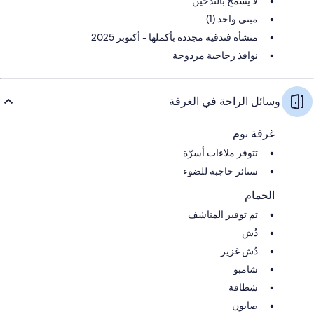
لا يُسمح بالتدخين
مبنى واحد (1)
منشأة فندقية مجددة بأكملها - أكتوبر 2025
نوافذ زجاجية مزدوجة
وسائل الراحة في الغرفة
غرفة نوم
تتوفر ملاءات أسرّة
ستائر حاجبة للضوء
الحمام
تم توفير المناشف
دُش
دُش غزير
شامبو
شطافة
صابون