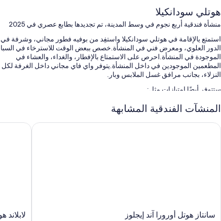
هوتلي سودانكيلا
منشأة فندقية أربع نجوم في وسط المدينة، تم تجديدها بطابع عصري في 2025
استمتع يالإقامة في هوتلي سودانكيلا واستفِد من بوفيه فطور مجاني، وشرفة في
الدور العلوي، ومعرض فني في المنشأة.خصص ببعض الوقت للاسترخاء في السبا
الموجودة في المنشأة.احرص على الاستمتاع بالإفطار، والغداء، والعشاء في
المطعمين الموجودين في داخل المنشأة.يتوفر واي فاي مجاني داخل الغرفة لكل
النزلاء، بجانب مرافق غسل الملابس وبار.
ستتوفر أيضًا امتيازات مثل:
صف السيارة بمعرفة النزيل مجانًا
المنشآت الفندقية المشابهة
محطة شحن السيارات الكهربائية، و6 قاعات اجتماعات، ومتجر هدايا
انتاز هوتل أورورا آند إيجلوز
لابلاند هوت
تخزين الأمتعة، وجرائد مجانية، وكُتُب
سمات الغرفة
تقدم جميع الغرف الـ 127 وسائل راحة مثل مساحات عمل مناسبة للكمبيوتر
المحمول، بالإضافة إلى مزايا مثل إنترنت لاسلكي مجاناً ووحدات ميني بار.
تتضمن وسائل الراحة الإضافية:
دُش غزير، ومراحيض شطف، ومجففات شعر
سانتاز
لابلاند
سانتاز هوتل أورورا آند إيجلوز
لابلاند ه
تلفزيونات ذكية 55-بوصة مزودة بخدمات بث وقنوات تلفزيونية رقمية