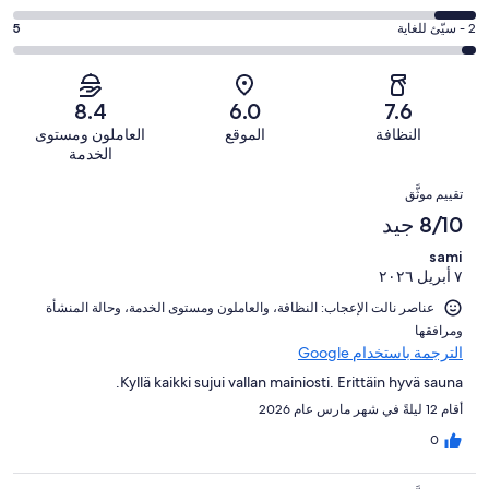
37
6
جيد.
التصنيف
من
-
درجة
2 - سيّئ للغاية
5
56
4
أصل
مقبول.
التصنيف
من
-
143
32
2
أصل
سيّئ.
من
من
-
143
8.4
6.0
7.6
13
تقييمات
أصل
سيّئ
من
من
النظافة
الموقع
العاملون ومستوى
النزلاء
143
للغاية.
تقييمات
أصل
الخدمة
من
5
النزلاء
143
التقييمات
تقييمات
من
تقييم موثَّق
من
النزلاء
أصل
8/10 جيد
تقييمات
143
النزلاء
sami
من
٧ أبريل ٢٠٢٦
تقييمات
النزلاء
عناصر نالت الإعجاب: ⁦النظافة⁩، و⁦العاملون ومستوى الخدمة⁩، و⁦حالة المنشأة
ومرافقها⁩
الترجمة باستخدام Google
Kyllä kaikki sujui vallan mainiosti. Erittäin hyvä sauna.
أقام 12 ليلةً في شهر مارس عام 2026
0