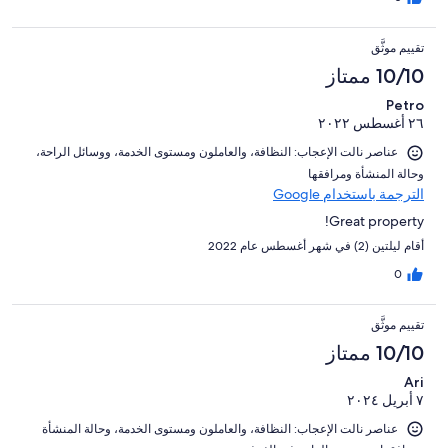
تقييم موثَّق
10/10 ممتاز
Petro
٢٦ أغسطس ٢٠٢٢
عناصر نالت الإعجاب: ⁦النظافة⁩، و⁦العاملون ومستوى الخدمة⁩، و⁦وسائل الراحة⁩،
و⁦حالة المنشأة ومرافقها⁩
الترجمة باستخدام Google
Great property!
أقام ليلتين (2) في شهر أغسطس عام 2022
0
تقييم موثَّق
10/10 ممتاز
Ari
٧ أبريل ٢٠٢٤
عناصر نالت الإعجاب: ⁦النظافة⁩، و⁦العاملون ومستوى الخدمة⁩، و⁦حالة المنشأة