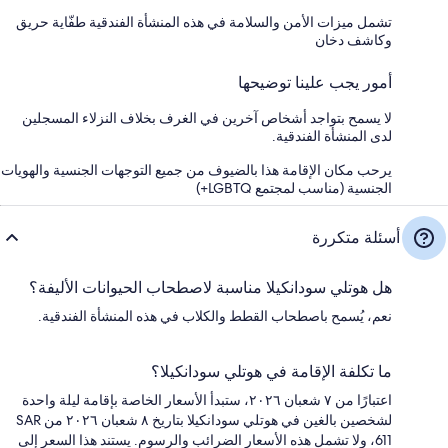
تشمل ميزات الأمن والسلامة في هذه المنشأة الفندقية طفّاية حريق
وكاشف دخان
أمور يجب علينا توضيحها
لا يسمح بتواجد أشخاص آخرين في الغرف بخلاف النزلاء المسجلين
لدى المنشأة الفندقية.
يرحب مكان الإقامة هذا بالضيوف من جميع التوجهات الجنسية والهويات
الجنسية (مناسب لمجتمع LGBTQ+)
أسئلة متكررة
هل هوتلي سودانكيلا مناسبة لاصطحاب الحيوانات الأليفة؟
نعم، يُسمح باصطحاب القطط والكلاب في هذه المنشأة الفندقية.
ما تكلفة الإقامة في هوتلي سودانكيلا؟
اعتبارًا من ٧ شعبان ٢٠٢٦، ستبدأ الأسعار الخاصة بإقامة ليلة واحدة
لشخصين بالغين في هوتلي سودانكيلا بتاريخ ٨ شعبان ٢٠٢٦ من SAR
611، ولا تشمل هذه الأسعار الضرائب والرسوم. يستند هذا السعر إلى