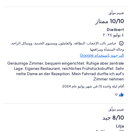
تقييم موثَّق
10/10 ممتاز
Dietbert
٤ يوليو ٢٠٢٤
عناصر نالت الإعجاب: ⁦النظافة⁩، و⁦العاملون ومستوى الخدمة⁩، و⁦وسائل الراحة⁩،
و⁦حالة المنشأة ومرافقها⁩
الترجمة باستخدام Google
Geräumige Zimmer, bequem eingerichtet. Ruhige aber zentrale
Lage. Eigenes Restaurant, reichliches Frühstücksbuffet. Sehr
nette Dame an der Rezeption. Mein Fahrrad durfte ich auf‘s
Zimmer nehmen.
أقام ليلة واحدة (1) في شهر يوليو عام 2024
0
تقييم موثَّق
8/10 جيد
Lilja