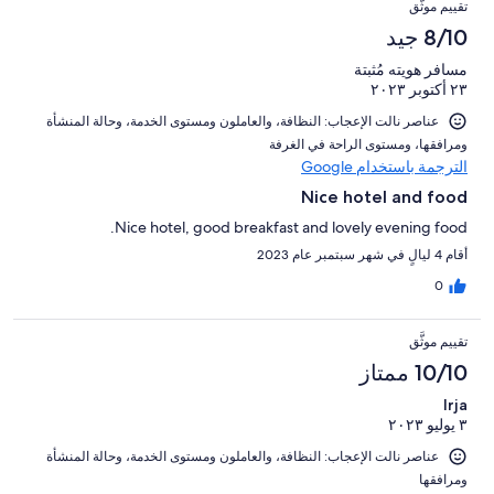
تقييم موثَّق
8/10 جيد
مسافر هويته مُثبتة
٢٣ أكتوبر ٢٠٢٣
عناصر نالت الإعجاب: ⁦النظافة⁩، و⁦العاملون ومستوى الخدمة⁩، و⁦حالة المنشأة
ومرافقها⁩، و⁦مستوى الراحة في الغرفة⁩
الترجمة باستخدام Google
Nice hotel and food
Nice hotel, good breakfast and lovely evening food.
أقام 4 ليالٍ في شهر سبتمبر عام 2023
0
تقييم موثَّق
10/10 ممتاز
Irja
٣ يوليو ٢٠٢٣
عناصر نالت الإعجاب: ⁦النظافة⁩، و⁦العاملون ومستوى الخدمة⁩، و⁦حالة المنشأة
ومرافقها⁩