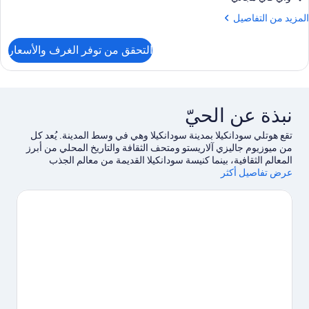
ريران
لمزيد
المزيد من التفاصيل
رديان
ن
نفصلان
لتفاصيل
التحقق من توفر الغرف والأسعار
ن
رفة
ادية
اثنين
نبذة عن الحيّ
ريران
رديان
تقع هوتلي سودانكيلا بمدينة سودانكيلا وهي في وسط المدينة. يُعد كل
نفصلان
من ميوزيوم جاليزي آلاريستو ومتحف الثقافة والتاريخ المحلي من أبرز
المعالم الثقافية، بينما كنيسة سودانكيلا القديمة من معالم الجذب
عرض تفاصيل أكثر
السياحي المحلية.استمتع بالمنحدرات الموجودة في المنطقة من خلال
التزلج لمسافات طويلة والتزلج على التلال، ولا تفوت فرصة إمكانية
التزلج على الجليد في مكان قريب والمشي باستخدام أحذية الثلج.
تفضل
بزيارة أدلتنا للسفر إلى سودانكيلا