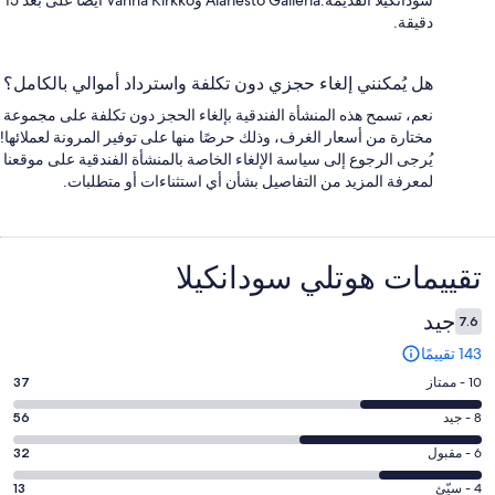
دقيقة.
هل يُمكنني إلغاء حجزي دون تكلفة واسترداد أموالي بالكامل؟
نعم، تسمح هذه المنشأة الفندقية بإلغاء الحجز دون تكلفة على مجموعة
مختارة من أسعار الغرف، وذلك حرصًا منها على توفير المرونة لعملائها!
يُرجى الرجوع إلى سياسة الإلغاء الخاصة بالمنشأة الفندقية على موقعنا
لمعرفة المزيد من التفاصيل بشأن أي استثناءات أو متطلبات.
التقييمات
تقييمات ⁦هوتلي سودانكيلا⁩
جيد
7.6
143 تقييمًا
درجة
10 - ممتاز
37
التصنيف
درجة
8 - جيد
56
10
التصنيف
-
درجة
6 - مقبول
32
8
ممتاز.
التصنيف
-
درجة
4 - سيّئ
13