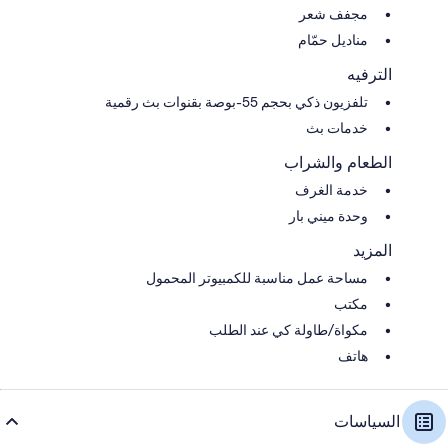
مجفف شعر
مناديل حمّام
الترفيه
تلفزيون ذكي بحجم 55-بوصة بقنوات بث رقمية
خدمات بث
الطعام والشراب
خدمة الغرف
وحدة ميني بار
المزيد
مساحة عمل مناسبة للكمبيوتر المحمول
مكتب
مكواة/طاولة كي عند الطلب
هاتف
السياسات