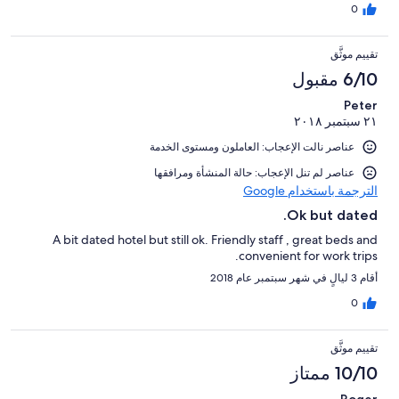
0
تقييم موثَّق
6/10 مقبول
Peter
٢١ سبتمبر ٢٠١٨
عناصر نالت الإعجاب: العاملون ومستوى الخدمة
عناصر لم تنل الإعجاب: حالة المنشأة ومرافقها
الترجمة باستخدام Google
Ok but dated.
A bit dated hotel but still ok. Friendly staff , great beds and
convenient for work trips.
أقام 3 ليالٍ في شهر سبتمبر عام 2018
0
تقييم موثَّق
10/10 ممتاز