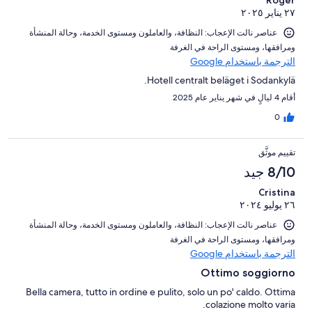
Roger
٢٧ يناير ٢٠٢٥
عناصر نالت الإعجاب: ⁦النظافة⁩، و⁦العاملون ومستوى الخدمة⁩، و⁦حالة المنشأة
ومرافقها⁩، و⁦مستوى الراحة في الغرفة⁩
الترجمة باستخدام Google
Hotell centralt beläget i Sodankylä.
أقام 4 ليالٍ في شهر يناير عام 2025
0
تقييم موثَّق
8/10 جيد
Cristina
٢٦ يوليو ٢٠٢٤
عناصر نالت الإعجاب: ⁦النظافة⁩، و⁦العاملون ومستوى الخدمة⁩، و⁦حالة المنشأة
ومرافقها⁩، و⁦مستوى الراحة في الغرفة⁩
الترجمة باستخدام Google
Ottimo soggiorno
Bella camera, tutto in ordine e pulito, solo un po' caldo. Ottima
colazione molto varia.