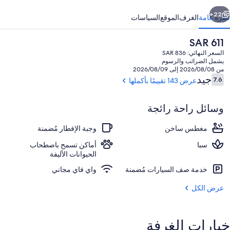
ابق
التالي
22+
نظرة عامة
الغرف
الموقع
السياسات
السعر
SAR 611
الحالي
السعر النهائي: SAR 836
هو
يشمل الضرائب والرسوم
SAR
من 2026/08/08 إلى 2026/08/09
611
التقييمات
جيد
7.6
عرض 143 تقييمًا بأكملها
7.6 من 10
وسائل راحة رائجة
2 من المطاعم؛ يتم تقديم الإفطار، والغداء، والعشاء
مغطس ساخن
وجبة الإفطار مُضمنة
سبا
أماكن تسمح باصطحاب
الحيوانات الأليفة
خدمة صف السيارات مُضمنة
واي فاي مجاني
عرض الكل
خيارات الغرفة