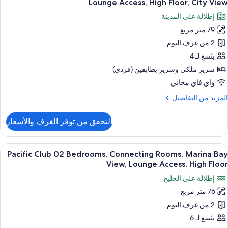
Hig
Lounge Access, High Floor, City View
Kin
ور
Floor
إطلالة على المدينة
Bed
Urba
Balcon
Acces
79 متر مربع
Jungl
t
2 من غرف النوم
Suite
Studio26
Marin
Connectin
يتّسع لـ 4
Ba
Rooms
سرير ملكي‫‬ وسرير بطابقين (فردي)
View
Childre
Hig
واي فاي مجاني
Amenities
Floor
لمزيد
المزيد من التفاصيل
Balcon
Loung
ن
Access
لتفاصيل
التحقق من توفر الغرف والأسعار
ن
Hig
Urba
Floor
Jungl
ستعراض
أغطية فراش متميزة وميني بار وخزنة داخل
Cit
7
Suite
Pacific Club 02 Bedrooms, Connecting Rooms, Marina Bay
ميع
Vie
Connectin
View, Lounge Access, High Floor
ور
Rooms
إطلالة على الخليج
Childre
Pacifi
Amenities
76 متر مربع
Clu
Loung
2 من غرف النوم
0
Access
Hig
Bedrooms
يتّسع لـ 6
Floor