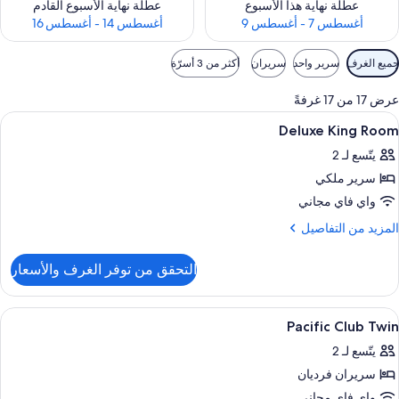
عطلة نهاية هذا الأسبوع
عطلة نهاية الأسبوع القادم
أغسطس 7 - أغسطس 9
أغسطس 14 - أغسطس 16
وامل
جميع الغرف
سرير واحد
سريران
أكثر من 3 أسرّة
لتصفية
لمتاحة
عرض 17 من 17 غرفةً
لغرف
ستعراض
أغطية فراش متميزة وميني بار وخزنة داخل
1
Deluxe King Room
ميع
يتّسع لـ 2
ور
سرير ملكي
Delux
Kin
واي فاي مجاني
Roo
لمزيد
المزيد من التفاصيل
ن
لتفاصيل
التحقق من توفر الغرف والأسعار
ن
Delux
Kin
ستعراض
أغطية فراش متميزة وميني بار وخزنة داخل
3
Roo
Pacific Club Twin
ميع
يتّسع لـ 2
ور
سريران فرديان
Pacifi
Clu
واي فاي مجاني