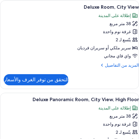
ستعراض
أغطية فراش متميزة وميني بار وخزنة داخل
5
نظر
Deluxe Room, City View
ميع
لخليج
إطلالة على المدينة
ور
38 متر مربع
Delux
Room
غرفة نوم واحدة
Cit
يتّسع لـ 2
Vie
سرير ملكي‫‬ أو سريران فرديان
واي فاي مجاني
لمزيد
المزيد من التفاصيل
ن
لتفاصيل
التحقق من توفر الغرف والأسعار
ن
Delux
Room
ستعراض
أغطية فراش متميزة وميني بار وخزنة داخل
6
Cit
Deluxe Panoramic Room, City View, High Floor
ميع
Vie
إطلالة على المدينة
ور
38 متر مربع
Delux
Panorami
غرفة نوم واحدة
Room
يتّسع لـ 2
Cit