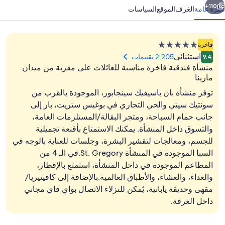
110+
نظرة عامة
الغرف
الموقع
السياسات
منشأة
فاخرة
فندقية
استثنائي
2,205 تقييمات
9.4
مصنفة
منشأة فندقية فاخرة مناسبة للعائلات على مقربة من ميدان
بـ
مارينا
5.0
توفر منشأة بان باسيفيك سينجابور، الموجودة بالقرب من
نجوم
سونتيك سيتي والحي التجاري في بوغيس ستريت، بار إلى
المنشأة من الخارج
جانب حمام السباحة، ومتجر البقالة/المستلزمات العامة،
والتسوق داخل المنشأة. يمكنك الاستمتاع بأقنعة تجميلية
للجسم، ومعالجات لتقشير البشرة، وجلسات للعناية بالوجه في
السبا الموجودة في المنشأة St. Gregory.في الـ 4 من
المطاعم الموجودة في داخل المنشأة، استمتع بالإفطار،
والغداء، والعشاء، والأطباق العالمية.بالإضافة إلى كافيتيريا/
مقهى وحديقة يابانية، يُمكن للنزلاء الاتصال بواي فاي مجاني
داخل الغرفة.