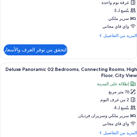
Suite
غرفة نوم واحدة
Cit
يتّسع لـ 3
View
سرير ملكي
Loung
واي فاي مجاني
Access
لمزيد
المزيد من التفاصيل
Hig
ن
Floo
لتفاصيل
التحقق من توفر الغرف والأسعار
ن
Skylin
Suite
ستعراض
أغطية فراش متميزة وميني بار وخزنة داخل
6
Cit
Deluxe Panoramic 02 Bedrooms, Connecting Rooms, High
ميع
View
Floor, City View
ور
Loung
إطلالة على المدينة
Access
Delux
Hig
76 متر مربع
Panorami
Floo
2 من غرف النوم
0
Bedrooms
يتّسع لـ 4
Connectin
سرير ملكي‫‬ وسريران فرديان
Rooms
واي فاي مجاني
Hig
لمزيد
المزيد من التفاصيل
Floor