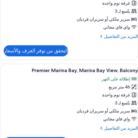
غرفة نوم واحدة
Room
Marin
يتّسع لـ 3
Ba
سرير ملكي‫‬ أو سريران فرديان
View
واي فاي مجاني
Loung
لمزيد
المزيد من التفاصيل
Access
ن
Hig
لتفاصيل
التحقق من توفر الغرف والأسعار
ن
Floo
Pacifi
Clu
ستعراض
أغطية فراش متميزة وميني بار وخزنة داخل
5
Room
Premier Marina Bay, Marina Bay View, Balcony
ميع
Marin
إطلالة على النهر
Ba
ور
View
46 متر مربع
Premie
Loung
Marin
غرفة نوم واحدة
Access
Bay
Hig
يتّسع لـ 3
Floo
Marin
سرير ملكي‫‬ أو سريران فرديان
Ba
واي فاي مجاني
View
لمزيد
المزيد من التفاصيل
Balcon
ن