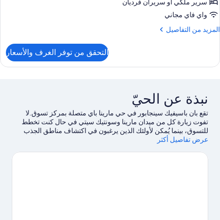
سرير ملكي‫‬ أو سريران فرديان
View
واي فاي مجاني
Hig
لمزيد
المزيد من التفاصيل
Floo
ن
لتفاصيل
التحقق من توفر الغرف والأسعار
ن
Delux
Panorami
Room
Cit
نبذة عن الحيّ
View
Hig
تقع بان باسيفيك سينجابور في حي مارينا باي متصلة بمركز تسوق.لا
Floo
تفوت زيارة كل من ميدان مارينا وسونتيك سيتي في حال كنت تخطط
للتسوق، بينما يُمكن لأولئك الذين يرغبون في اكتشاف مناطق الجذب
عرض تفاصيل أكثر
الشهيرة في المنطقة زيارة الحدائق بالقرب من الخليج وحديقة
سنغافورة النباتية. هل تصطحب أطفال معك في السفر؟ لا تفوت زيارة
كل من ستوديوهات Universal Studios Singapore™‎ وحديقة سنغافورة
للحيوانات.خصص بعض الوقت لاستكشاف أنشطة المنطقة، بما في ذلك
الجولف.يحب النزلاء موقع الفندق وذلك يرجع إلى المعالم
السياحية.
تفضل بزيارة أدلتنا للسفر إلى سنغافورة