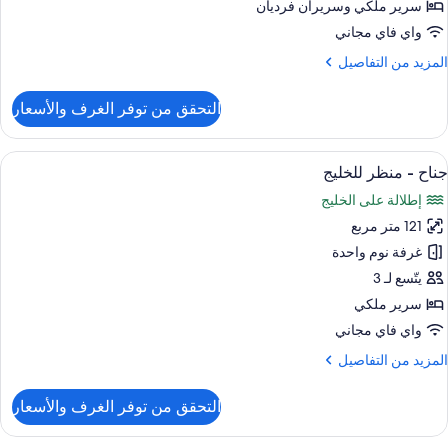
Connectin
سرير ملكي‫‬ وسريران فرديان
Cit
Rooms
Vie
واي فاي مجاني
Marin
لمزيد
المزيد من التفاصيل
Ba
ن
View
لتفاصيل
التحقق من توفر الغرف والأسعار
ن
Loung
Pacifi
Access
Clu
ستعراض
أغطية فراش متميزة وميني بار وخزنة داخل
Hig
6
0
جناح - منظر للخليج
ميع
Floo
Bedrooms
إطلالة على الخليج
ور
Connectin
Rooms
121 متر مربع
ناح
Marin
غرفة نوم واحدة
Ba
نظر
View
يتّسع لـ 3
Loung
لخليج
سرير ملكي
Access
واي فاي مجاني
Hig
Floo
لمزيد
المزيد من التفاصيل
ن
لتفاصيل
التحقق من توفر الغرف والأسعار
ن
ناح