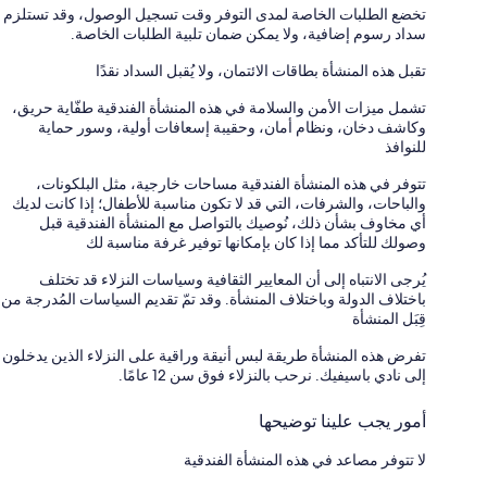
تخضع الطلبات الخاصة لمدى التوفر وقت تسجيل الوصول، وقد تستلزم
سداد رسوم إضافية، ولا يمكن ضمان تلبية الطلبات الخاصة.
تقبل هذه المنشأة بطاقات الائتمان، ولا يُقبل السداد نقدًا
تشمل ميزات الأمن والسلامة في هذه المنشأة الفندقية طفّاية حريق،
وكاشف دخان، ونظام أمان، وحقيبة إسعافات أولية، وسور حماية
للنوافذ
تتوفر في هذه المنشأة الفندقية مساحات خارجية، مثل البلكونات،
والباحات، والشرفات، التي قد لا تكون مناسبة للأطفال؛ إذا كانت لديك
أي مخاوف بشأن ذلك، نُوصيك بالتواصل مع المنشأة الفندقية قبل
وصولك للتأكد مما إذا كان بإمكانها توفير غرفة مناسبة لك
يُرجى الانتباه إلى أن المعايير الثقافية وسياسات النزلاء قد تختلف
باختلاف الدولة وباختلاف المنشأة. وقد تمّ تقديم السياسات المُدرجة من
قِبَل المنشأة
تفرض هذه المنشأة طريقة لبس أنيقة وراقية على النزلاء الذين يدخلون
إلى نادي باسيفيك. نرحب بالنزلاء فوق سن 12 عامًا.
أمور يجب علينا توضيحها
لا تتوفر مصاعد في هذه المنشأة الفندقية