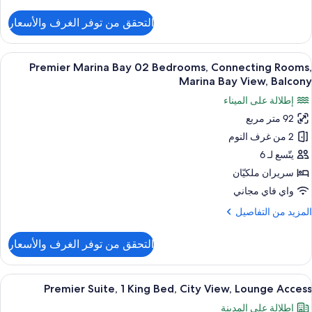
ن
Cit
لتفاصيل
التحقق من توفر الغرف والأسعار
ن
Vie
Delux
Panorami
ستعراض
أغطية فراش متميزة وميني بار وخزنة داخل
5
0
Premier Marina Bay 02 Bedrooms, Connecting Rooms,
ميع
Bedrooms
Marina Bay View, Balcony
ور
Connectin
إطلالة على الميناء
Rooms
Premie
Hig
92 متر مربع
Marin
Floor
2 من غرف النوم
Ba
Cit
Vie
0
يتّسع لـ 6
Bedrooms
سريران ملكيّان
Connectin
واي فاي مجاني
Rooms
لمزيد
المزيد من التفاصيل
Marin
ن
Ba
لتفاصيل
التحقق من توفر الغرف والأسعار
ن
View
Premie
Balcon
Marin
ستعراض
أغطية فراش متميزة وميني بار وخزنة داخل
6
Ba
Premier Suite, 1 King Bed, City View, Lounge Access
ميع
0
إطلالة على المدينة
Bedrooms