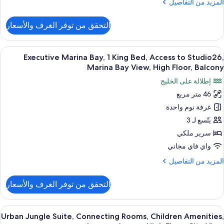
لمزيد
المزيد من التفاصيل
ن
لتفاصيل
التحقق من توفر الغرف والأسعار
ن
قة
ستديو
ستعراض
إطلالة على المدينة
6
لوب
Executive Marina Bay, 1 King Bed, Access to Studio26,
ميع
Marina Bay View, High Floor, Balcony
ور
إطلالة على الخليج
Executiv
46 متر مربع
Marin
غرفة نوم واحدة
Bay
يتّسع لـ 3
Kin
سرير ملكي
Bed
واي فاي مجاني
Acces
لمزيد
المزيد من التفاصيل
t
ن
Studio26
لتفاصيل
التحقق من توفر الغرف والأسعار
ن
Marin
Executiv
Ba
Marin
ستعراض
أغطية فراش متميزة وميني بار وخزنة داخل
View
5
Bay
Urban Jungle Suite, Connecting Rooms, Children Amenities,
ميع