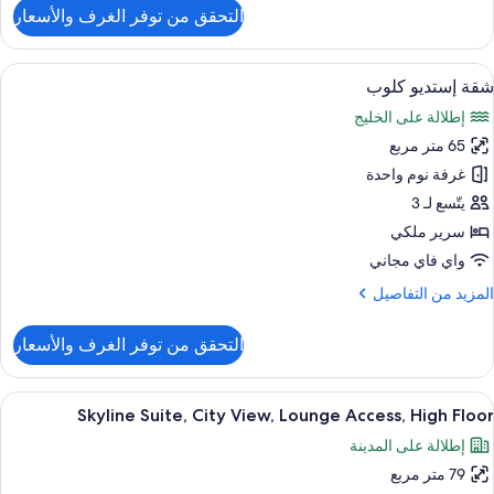
لتفاصيل
التحقق من توفر الغرف والأسعار
ن
Premie
Marin
ستعراض
أغطية فراش متميزة وميني بار وخزنة داخل
7
Bay
شقة إستديو كلوب
ميع
Marin
إطلالة على الخليج
Ba
ور
View
65 متر مربع
قة
Balcon
ستديو
غرفة نوم واحدة
لوب
يتّسع لـ 3
سرير ملكي
واي فاي مجاني
لمزيد
المزيد من التفاصيل
ن
لتفاصيل
التحقق من توفر الغرف والأسعار
ن
قة
ستديو
ستعراض
أغطية فراش متميزة وميني بار وخزنة داخل
9
لوب
Skyline Suite, City View, Lounge Access, High Floor
ميع
إطلالة على المدينة
ور
79 متر مربع
Skylin