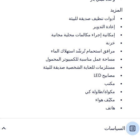
المزيد
أدوات تنظيف صديقة للبيئة
إعادة التدوير
إمكانية إجراء مكالمات محلية مجانية
خزنة
مرافق استحمام تُرشّد استهلاك الماء
مساحة عمل مناسبة للكمبيوتر المحمول
مستلزمات للعناية الشخصية صديقة للبيئة
مصابيح LED
مكتب
مكواة/طاولة كي
مكيّف هواء
هاتف
السياسات