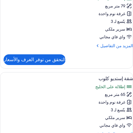
ور
Connectin
79 متر مربع
Premie
Rooms
Suite
غرفة نوم واحدة
Marin
Ba
يتّسع لـ 3
View
Kin
سرير ملكي
Balcon
Bed
واي فاي مجاني
Cit
لمزيد
المزيد من التفاصيل
View
ن
Loung
لتفاصيل
التحقق من توفر الغرف والأسعار
Acces
ن
Premie
Suite
ستعراض
أغطية فراش متميزة وميني بار وخزنة داخل
5
شقة إستديو كلوب
ميع
Kin
إطلالة على الخليج
Bed
ور
Cit
65 متر مربع
قة
View
ستديو
غرفة نوم واحدة
Loung
لوب
Acces
يتّسع لـ 3
سرير ملكي
واي فاي مجاني