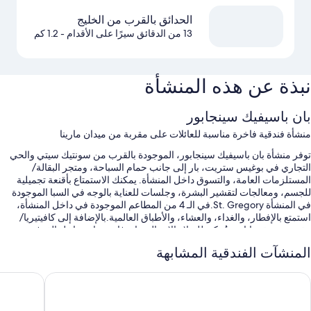
الحدائق بالقرب من الخليج
13 من الدقائق سيرًا على الأقدام
- 1.2 كم
نبذة عن هذه المنشأة
بان باسيفيك سينجابور
منشأة فندقية فاخرة مناسبة للعائلات على مقربة من ميدان مارينا
توفر منشأة بان باسيفيك سينجابور، الموجودة بالقرب من سونتيك سيتي والحي
التجاري في بوغيس ستريت، بار إلى جانب حمام السباحة، ومتجر البقالة/
المستلزمات العامة، والتسوق داخل المنشأة. يمكنك الاستمتاع بأقنعة تجميلية
للجسم، ومعالجات لتقشير البشرة، وجلسات للعناية بالوجه في السبا الموجودة
في المنشأة St. Gregory.في الـ 4 من المطاعم الموجودة في داخل المنشأة،
استمتع بالإفطار، والغداء، والعشاء، والأطباق العالمية.بالإضافة إلى كافيتيريا/
مقهى وحديقة يابانية، يُمكن للنزلاء الاتصال بواي فاي مجاني داخل الغرفة.
المنشآت الفندقية المشابهة
ستستمتع أيضًا بالامتيازات التالية في أثناء إقامتك:
2 حمامات سباحة مكشوفة وحمام سباحة للأطفال، مع مقاعد للتشمس
اركرويال كوليكشن مارينا باي، سينجابور
ويندهام سي
خدمة سيارات الليموزين/السيارات الفاخرة، وفطور كونتينينتال (برسوم
إضافية)، وملعب تنس مكشوف