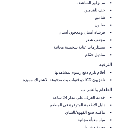
تم توفير المناشف
خف للقدمين
شامبو
صابون
فرشاة أسنان ومعجون أسنان
مجفف شعر
مستلزمات عناية شخصية مجانية
مناديل حمّام
الترفيه
أفلام يلزم دفع رسوم لمشاهدتها
تلفزيون LCD ذو قنوات بث مدفوعة الاشتراك مميزة
الطعام والشراب
خدمة الغرف على مدار 24 ساعة
دليل الأطعمة المتوفرة في المطعم
ماكينة صنع القهوة/الشاي
مياه معبأة مجانية
وحدة ميني بار