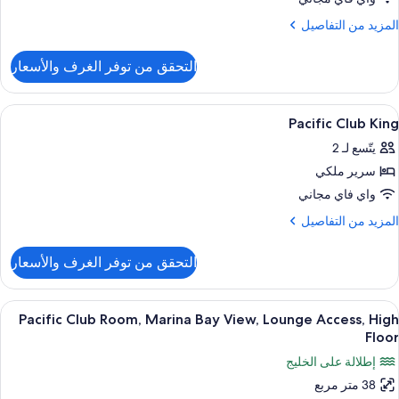
Twi
لمزيد
المزيد من التفاصيل
ن
لتفاصيل
التحقق من توفر الغرف والأسعار
ن
Pacifi
Clu
ستعراض
أغطية فراش متميزة وميني بار وخزنة داخل
16
Twi
Pacific Club King
ميع
يتّسع لـ 2
ور
سرير ملكي
Pacifi
Clu
واي فاي مجاني
Kin
لمزيد
المزيد من التفاصيل
ن
لتفاصيل
التحقق من توفر الغرف والأسعار
ن
Pacifi
Clu
ستعراض
أغطية فراش متميزة وميني بار وخزنة داخل
7
Kin
Pacific Club Room, Marina Bay View, Lounge Access, High
ميع
Floor
ور
إطلالة على الخليج
Pacifi
38 متر مربع
Clu