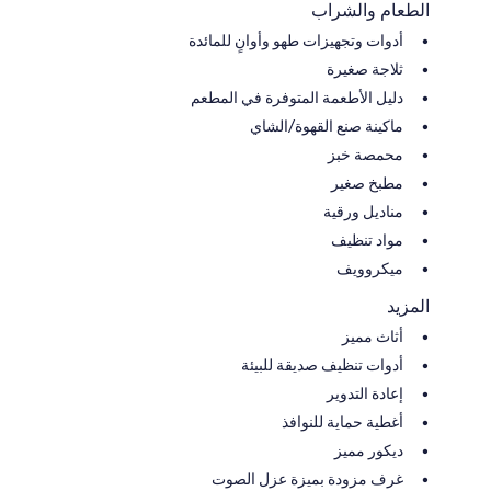
الطعام والشراب
أدوات وتجهيزات طهو وأوانٍ للمائدة
ثلاجة صغيرة
دليل الأطعمة المتوفرة في المطعم
ماكينة صنع القهوة/الشاي
محمصة خبز
مطبخ صغير
مناديل ورقية
مواد تنظيف
ميكروويف
المزيد
أثاث مميز
أدوات تنظيف صديقة للبيئة
إعادة التدوير
أغطية حماية للنوافذ
ديكور مميز
غرف مزودة بميزة عزل الصوت