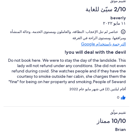
تقييم موثَّق
2/10 سيّئ للغاية
beverly
١١ مايو ٢٠٢٢
عناصر لم تنل الإعجاب: ⁦النظافة⁩، و⁦العاملون ومستوى الخدمة⁩، و⁦حالة المنشأة
ومرافقها⁩، و⁦مستوى الراحة في الغرفة⁩
الترجمة باستخدام Google
you will deal with the devil!
Do not book here. We were to stay the day of the landslide. This
lady will not refund under any conditions. She did not even
refund during covid. She watches people and if they have the
courtesy to smoke outside her cabin, she charges them the
"fine" for being on her property and smoking.People of Seward
call her the B of Sewaard. Do not get involved with this grabby
أقام ليلتين (2) في شهر مايو عام 2022
greedy inhuman lady. She actually expected us to leave our car,
take a water taxi, which stopped running due to the landslide
0
and stay there. We would have to walk from the taxi to her
place. There is no food there on that side. Nothing available nor
تقييم موثَّق
open. How we got back was our problem.Buyer beware.Also,
after you book her nonrefundable, she informs you the day after
10/10 ممتاز
that you must have a 4x4 vehicle or plan to tote your luggage
Brian
down the hilly cliff. No.