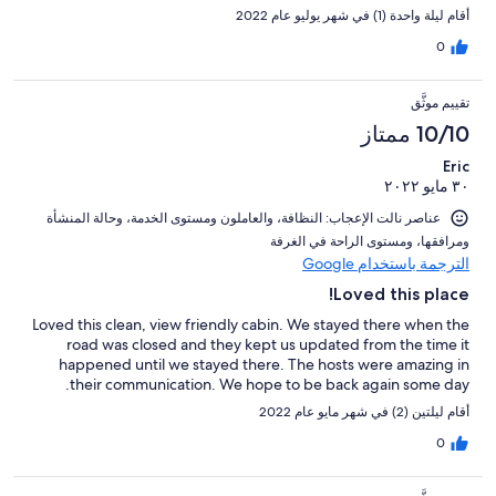
أقام ليلة واحدة (1) في شهر يوليو عام 2022
0
تقييم موثَّق
10/10 ممتاز
Eric
٣٠ مايو ٢٠٢٢
عناصر نالت الإعجاب: ⁦النظافة⁩، و⁦العاملون ومستوى الخدمة⁩، و⁦حالة المنشأة
ومرافقها⁩، و⁦مستوى الراحة في الغرفة⁩
الترجمة باستخدام Google
Loved this place!
Loved this clean, view friendly cabin. We stayed there when the
road was closed and they kept us updated from the time it
happened until we stayed there. The hosts were amazing in
their communication. We hope to be back again some day.
أقام ليلتين (2) في شهر مايو عام 2022
0