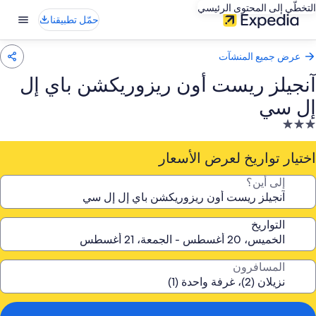
التخطّي إلى المحتوى الرئيسي
حمّل تطبيقنا
عرض جميع المنشآت
آنجيلز ريست أون ريزوريكشن باي إل
إل سي
نشأة
ندقية
صنفة
اختيار تواريخ لعرض الأسعار
ـ
إلى أين؟
3.
جوم
التواريخ
المسافرون