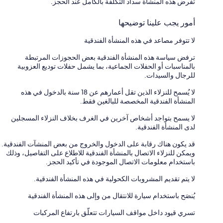
تفرض هذه المنشأة سداد التكلفة بالكامل عند الحجز.
أمور يجب علينا توضيحها
لا تتوفر مصاعد في هذه المنشأة الفندقية
ترفض سياسة هذه المنشأة الفندقية بعض الحجوزات المرتبطة
بالمناسبات أو الحفلات الجماعية، بما يشمل حفلات توديع العزوبية
للرجال والسيدات.
لا يُسمح للنزلاء الذين تقل أعمارهم عن 18 سنة بالدخول في هذه
المنشأة الفندقية المخصصة للبالغين فقط.
لا يسمح بتواجد أشخاص آخرين في الغرف بخلاف النزلاء المسجلين
لدى المنشأة الفندقية.
قد يكون هناك رقابة على الدخول والخروج من بعض المنشآت الفندقية.
ويمكن للنزلاء الاتصال بالمنشأة الفندقية للاطلاع على التفاصيل، وذلك
باستخدام معلومات الاتصال الموجودة في تأكيد الحجز.
لا يتم تقديم المشروبات الكحولية في هذه المنشأة الفندقية.
يُنصَح باستخدام سيارة للانتقال من وإلى هذه المنشأة الفندقية
تسري قيود داخل مواقف السيارات تتعلّق بارتفاع المركبات