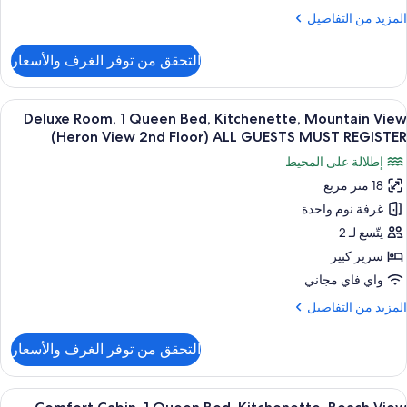
Vie
لمزيد
المزيد من التفاصيل
(Hero
ن
Lof
لتفاصيل
التحقق من توفر الغرف والأسعار
ن
2n
Delux
Floor
Suite
ستعراض
أغطية فراش متميزة وتجهيزات عازلة للصوت 
AL
19
2BR
Deluxe Room, 1 Queen Bed, Kitchenette, Mountain View
ميع
GUEST
Kitchenette
(Heron View 2nd Floor) ALL GUESTS MUST REGISTER
ور
Partia
MUS
إطلالة على المحيط
Ocea
Delux
REGISTE
Vie
18 متر مربع
Room
(Hero
غرفة نوم واحدة
Lof
2n
Quee
يتّسع لـ 2
Floor
Bed
سرير كبير
AL
Kitchenette
GUEST
واي فاي مجاني
Mountai
MUS
لمزيد
المزيد من التفاصيل
REGISTE
Vie
ن
(Hero
لتفاصيل
التحقق من توفر الغرف والأسعار
ن
Vie
Delux
2n
Room
ستعراض
شرفة/رواق
Floor
15