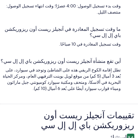
وقت بدء تسجيل الوصول: 4:00 عصرًا؛ وقت انتهاء تسجيل الوصول:
منتصف الليل.
ما وقت تسجيل المغادرة في آنجيلز ريست أون ريزوريكشن
باي إل إل سي؟
وقت تسجيل المغادرة في 10 صباحًا.
أين تقع منشأة آنجيلز ريست أون ريزوريكشن باي إل إل سي؟
تطل إقامة الكوخ الريفي هذه على الشاطئ وتوجد في سيوارد، على
بُعد 3 أميال (5 كم) من موقع لويل بوينت الترفيهي العام، ومركز الحياة
البحرية في ألاسكا، ومتحف ومكتبة سيوارد كوميونتي.جبل ماراثون
وميناء قوارب سيوارد أيضًا على بُعد 6 أميال (10 كم).
التقييمات
تقييمات ⁦آنجيلز ريست أون
ريزوريكشن باي إل إل سي⁩
استثنائي
9.4