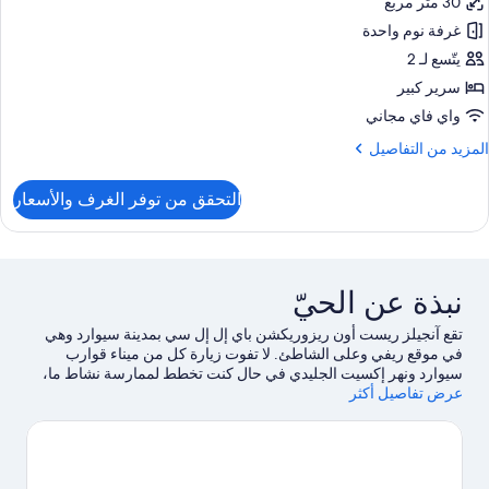
30 متر مربع
Cabin
(Woo
غرفة نوم واحدة
Nes
1s
Quee
يتّسع لـ 2
Floor
Bed
سرير كبير
AL
Kitchenette
GUEST
واي فاي مجاني
Beac
MUS
لمزيد
المزيد من التفاصيل
REGISTE
Vie
ن
(Win
لتفاصيل
التحقق من توفر الغرف والأسعار
ن
Cabin
Delux
AL
Cabin
GUEST
MUS
Quee
نبذة عن الحيّ
Bed
REGISTE
Kitchenette
تقع آنجيلز ريست أون ريزوريكشن باي إل إل سي بمدينة سيوارد وهي
Beac
في موقع ريفي وعلى الشاطئ. لا تفوت زيارة كل من ميناء قوارب
Vie
سيوارد ونهر إكسيت الجليدي في حال كنت تخطط لممارسة نشاط ما،
(Win
عرض تفاصيل أكثر
بينما يُمكن لإولئك الذين يرغبون في الاستمتاع بمشاهدة الجمال الطبيعي
Cabin
للمنطقة استكشاف موقع لويل بوينت الترفيهي العام وجبل ماراثون.لا
AL
تفوت زيارة مركز الحياة البحرية في ألاسكا.استمتع بالمنحدرات
GUEST
الموجودة في المنطقة من خلال التزلج لمسافات طويلة، وبالقرب من
MUS
مكان للتزلج على الجليد ولا تفوت فرصة المشي باستخدام أحذية
REGISTE