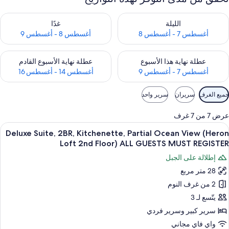
حقق من مدى التوفر لليلة للفترة أغسطس 7 - أغسطس 8
تحقق من مدى التوفر لغد للفترة أغسطس 8 
الليلة
غدًا
أغسطس 7 - أغسطس 8
أغسطس 8 - أغسطس 9
حقق من مدى التوفر لعطلة نهاية هذا الأسبوع للفترة أغسطس 7 - أغسطس 9
تحقق من مدى التوفر لعطلة نهاية الأسبوع
عطلة نهاية هذا الأسبوع
عطلة نهاية الأسبوع القادم
أغسطس 7 - أغسطس 9
أغسطس 14 - أغسطس 16
وامل
جميع الغرف
سريران
سرير واحد
لتصفية
لمتاحة
عرض 7 من 7 غرف
لغرف
ستعراض
أغطية فراش متميزة وتجهيزات عازلة للصوت 
20
Deluxe Suite, 2BR, Kitchenette, Partial Ocean View (Heron
ميع
Loft 2nd Floor) ALL GUESTS MUST REGISTER
ور
إطلالة على الجبل
Delux
28 متر مربع
Suite
2 من غرف النوم
2BR
Kitchenette
يتّسع لـ 3
Partia
سرير كبير‫‬ وسرير فردي
Ocea
واي فاي مجاني