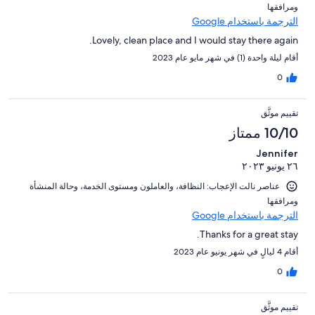
ومرافقها⁩
الترجمة باستخدام Google
Lovely, clean place and I would stay there again.
أقام ليلة واحدة (1) في شهر مايو عام 2023
0
تقييم موثَّق
10/10 ممتاز
Jennifer
٢٦ يونيو ٢٠٢٣
عناصر نالت الإعجاب: ⁦النظافة⁩، و⁦العاملون ومستوى الخدمة⁩، و⁦حالة المنشأة
ومرافقها⁩
الترجمة باستخدام Google
Thanks for a great stay.
أقام 4 ليالٍ في شهر يونيو عام 2023
0
تقييم موثَّق