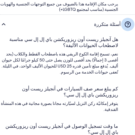
يرحب مكان الإقامة هذا بالضيوف من جميع التوجهات الجنسية والهويات
الجنسية (مناسب لمجتمع LGBTQ+)
أسئلة متكررة
هل آنجيلز ريست أون ريزوريكشن باي إل إل سي مناسبة
لاصطحاب الحيوانات الأليفة؟
نعم، تسمح إقامة الكوخ الريفي هذه باصطحاب القطط والكلاب (بحد
أقصى 3 إجمالًا) بحد أقصى للوزن يصل حتى 50 كيلو جرامًا لكل حيوان
أليف. يُدفع مبلغ تأمين قدره USD 25 للحيوان الأليف الواحد، في الليلة.
تُعفى حيوانات الخدمة من الرسوم.
كم يبلغ سعر صف السيارات في آنجيلز ريست أون
ريزوريكشن باي إل إل سي؟
يتوفر إمكانيّة ركن النزيل لسيّارته مجانا بصورة مجانية في هذه المنشأة
الفندقية.
ما وقت تسجيل الوصول في آنجيلز ريست أون ريزوريكشن
باي إل إل سي؟