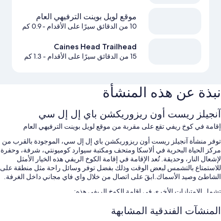
موقع لويل بوينت الترفيهي العام
10 من الدقائق سيرًا على الأقدام
- 0.9 كم
Caines Head Trailhead
15 من الدقائق سيرًا على الأقدام
- 1.3 كم
نبذة عن هذه المنشأة
آنجيلز ريست أون ريزوريكشن باي إل إل سي
إقامة في كوخ ريفي تقع على مقربة من موقع لويل بوينت الترفيهي العام
توفر منشأة آنجيلز ريست أون ريزوريكشن باي إل إل سي، الموجودة بالقرب من
مركز الحياة البحرية في ألاسكا ومتحف ومكتبة سيوارد كوميونتي، شرفة، وحفرة
لإشعال النار، وحديقة. تُعد الإقامة في إقامة الكوخ الريفي هذه الخيار الأمثل
للاستمتاع بالتشمس لبعض الوقت وذلك بفضل توفر وسائل راحة مثل منطقة على
الشاطئ وصيد الأسماك.ابقَ على اتصال من خلال واي فاي مجاني داخل الغرفة.
تشمل الامتيازات الأخرى في إقامة الكوخ الريفي هذه:
صف السيارة بمعرفة النزيل مجانًا
المنشآت الفندقية المشابهة
محطة شحن السيارات الكهربائية، وسرعة إنهاء إجراءات المغادرة، وسرعة