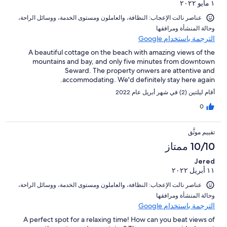
١ مايو ٢٠٢٢
عناصر نالت الإعجاب: ⁦النظافة⁩، و⁦العاملون ومستوى الخدمة⁩، و⁦وسائل الراحة⁩،
و⁦حالة المنشأة ومرافقها⁩
الترجمة باستخدام Google
A beautiful cottage on the beach with amazing views of the
mountains and bay, and only five minutes from downtown
Seward. The property onwers are attentive and
accommodating. We'd definitely stay here again.
أقام ليلتين (2) في شهر أبريل عام 2022
0
تقييم موثَّق
10/10 ممتاز
Jered
١١ أبريل ٢٠٢٢
عناصر نالت الإعجاب: ⁦النظافة⁩، و⁦العاملون ومستوى الخدمة⁩، و⁦وسائل الراحة⁩،
و⁦حالة المنشأة ومرافقها⁩
الترجمة باستخدام Google
A perfect spot for a relaxing time! How can you beat views of