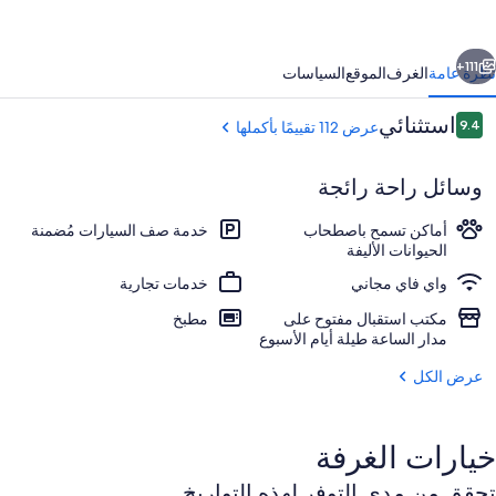
اي
ل
ابق
التالي
ل
111+
نظرة عامة
الغرف
الموقع
السياسات
ي
التقييمات
استثنائي
9.4
عرض 112 تقييمًا بأكملها
9.4 من 10
وسائل راحة رائجة
أماكن تسمح باصطحاب
خدمة صف السيارات مُضمنة
الحيوانات الأليفة
واي فاي مجاني
خدمات تجارية
أغطية فراش متميزة وتجهيزات عازلة للصوت 
مكتب استقبال مفتوح على
مطبخ
مدار الساعة طيلة أيام الأسبوع
عرض الكل
خيارات الغرفة
تحقق من مدى التوفر لهذه التواريخ