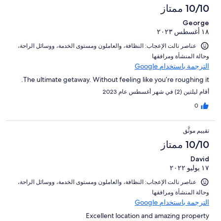
10/10 ممتاز
George
١٨ أغسطس ٢٠٢٣
عناصر نالت الإعجاب: ⁦النظافة⁩، و⁦العاملون ومستوى الخدمة⁩، و⁦وسائل الراحة⁩،
و⁦حالة المنشأة ومرافقها⁩
الترجمة باستخدام Google
The ultimate getaway. Without feeling like you’re roughing it.
أقام ليلتين (2) في شهر أغسطس عام 2023
0
تقييم موثَّق
10/10 ممتاز
David
١٧ يوليو ٢٠٢٢
عناصر نالت الإعجاب: ⁦النظافة⁩، و⁦العاملون ومستوى الخدمة⁩، و⁦وسائل الراحة⁩،
و⁦حالة المنشأة ومرافقها⁩
الترجمة باستخدام Google
Excellent location and amazing property