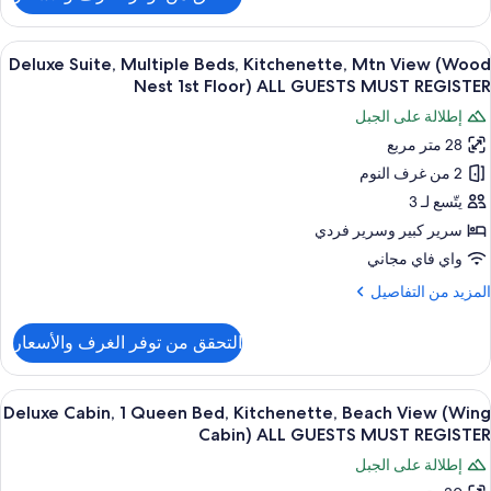
ن
Nes
Delux
1s
Room
ستعراض
أغطية فراش متميزة وتجهيزات عازلة للصوت 
Floor
24
Deluxe Suite, Multiple Beds, Kitchenette, Mtn View (Wood
ميع
AL
Quee
Nest 1st Floor) ALL GUESTS MUST REGISTER
Bed
ور
GUEST
إطلالة على الجبل
Kitchenette
Delux
MUS
Mountai
28 متر مربع
Suite
REGISTE
Vie
2 من غرف النوم
Multipl
(Vie
Nes
Beds
يتّسع لـ 3
1s
Kitchenette
سرير كبير‫‬ وسرير فردي
Floor
Mt
AL
واي فاي مجاني
Vie
GUEST
لمزيد
المزيد من التفاصيل
MUS
(Woo
ن
REGISTE
Nes
لتفاصيل
التحقق من توفر الغرف والأسعار
ن
1s
Delux
Floor
Suite
ستعراض
أغطية فراش متميزة وتجهيزات عازلة للصوت 
AL
15
Multipl
Deluxe Cabin, 1 Queen Bed, Kitchenette, Beach View (Wing
ميع
GUEST
Beds
Cabin) ALL GUESTS MUST REGISTER
ور
Kitchenette
MUS
إطلالة على الجبل
Mt
Delux
REGISTE
Vie