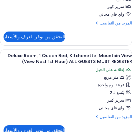
AL
Bed
سرير كبير
GUEST
Kitchenette
MUS
واي فاي مجاني
Beac
REGISTE
لمزيد
المزيد من التفاصيل
Vie
ن
(Clou
لتفاصيل
التحقق من توفر الغرف والأسعار
ن
Delux
Cabin
Cabin
ستعراض
أغطية فراش متميزة وتجهيزات عازلة للصوت 
AL
15
Deluxe Room, 1 Queen Bed, Kitchenette, Mountain View
ميع
GUEST
Quee
(View Nest 1st Floor) ALL GUESTS MUST REGISTER
Bed
ور
MUS
إطلالة على الجبل
Kitchenette
Delux
REGISTE
Beac
22 متر مربع
Room
Vie
غرفة نوم واحدة
(Clou
Quee
يتّسع لـ 2
Cabin
Bed
سرير كبير
AL
Kitchenette
GUEST
واي فاي مجاني
Mountai
MUS
لمزيد
المزيد من التفاصيل
REGISTE
Vie
ن
(Vie
لتفاصيل
التحقق من توفر الغرف والأسعار