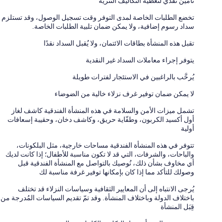
تأمين نقدي لتغطية التكاليف النثرية
تخضع الطلبات الخاصة لمدى التوفر وقت تسجيل الوصول، وقد تستلزم
سداد رسوم إضافية، ولا يمكن ضمان تلبية الطلبات الخاصة.
تقبل هذه المنشأة بطاقات الائتمان، ولا يُقبل السداد نقدًا
يتوفر إجراء معاملات السداد غير النقدية
يُرحَّب بالراغبين في الاستئجار لفترات طويلة
لا يمكن ضمان توفير غرف نزلاء خالية من الضوضاء
تشمل ميزات الأمن والسلامة في هذه المنشأة الفندقية كاشف لغاز
أول أكسيد الكربون، وطفّاية حريق، وكاشف دخان، وحقيبة إسعافات
أولية
تتوفر في هذه المنشأة الفندقية مساحات خارجية، مثل البلكونات،
والباحات، والشرفات، التي قد لا تكون مناسبة للأطفال؛ إذا كانت لديك
أي مخاوف بشأن ذلك، نُوصيك بالتواصل مع المنشأة الفندقية قبل
وصولك للتأكد مما إذا كان بإمكانها توفير غرفة مناسبة لك
يُرجى الانتباه إلى أن المعايير الثقافية وسياسات النزلاء قد تختلف
باختلاف الدولة وباختلاف المنشأة. وقد تمّ تقديم السياسات المُدرجة من
قِبَل المنشأة