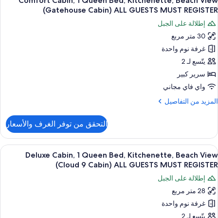
Comfort Cabin, 1 Queen Bed, Kitchenette, Beach View
ميع
AL
Quee
(Gatehouse Cabin) ALL GUESTS MUST REGISTER
Bed
ور
GUEST
إطلالة على الجبل
Kitchenette
Comfor
MUS
Mountai
30 متر مربع
Cabin
REGISTE
Vie
غرفة نوم واحدة
(Hero
Vie
Quee
يتّسع لـ 2
2n
Bed
سرير كبير
Floor
Kitchenette
AL
واي فاي مجاني
Beac
GUEST
لمزيد
المزيد من التفاصيل
MUS
Vie
ن
REGISTE
(Gatehous
لتفاصيل
التحقق من توفر الغرف والأسعار
ن
Cabin
Comfor
AL
Cabin
ستعراض
أغطية فراش متميزة وتجهيزات عازلة للصوت 
GUEST
12
Deluxe Cabin, 1 Queen Bed, Kitchenette, Beach View
ميع
MUS
Quee
(Cloud 9 Cabin) ALL GUESTS MUST REGISTER
Bed
ور
REGISTE
إطلالة على الجبل
Kitchenette
Delux
Beac
28 متر مربع
Cabin
Vie
غرفة نوم واحدة
(Gatehous
Cabin
Quee
يتّسع لـ 2