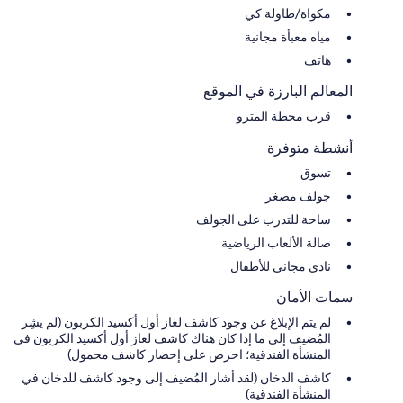
مكواة/طاولة كي
مياه معبأة مجانية
هاتف
المعالم البارزة في الموقع
قرب محطة المترو
أنشطة متوفرة
تسوق
جولف مصغر
ساحة للتدرب على الجولف
صالة الألعاب الرياضية
نادي مجاني للأطفال
سمات الأمان
لم يتم الإبلاغ عن وجود كاشف لغاز أول أكسيد الكربون (لم يشِر
المُضيف إلى ما إذا كان هناك كاشف لغاز أول أكسيد الكربون في
المنشأة الفندقية؛ احرص على إحضار كاشف محمول)
كاشف الدخان (لقد أشار المُضيف إلى وجود كاشف للدخان في
المنشأة الفندقية)