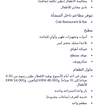
مجالسة الأطفال (نظير تكلفة إضافية)
نادي مجاني للأطفال
تتوفر مطاعم داخل المنشأة
Oak Restaurant & Bar
مطبخ
أدوات وتجهيزات طهي وأوانٍ للمائدة
ثلاجة/مجمّد بحجم كبير
غسالة أطباق
موقد مسطح
ميكروويف
تناول الطعام
يتوفر في أحد أيام الأسبوع بوفيه الإفطار نظير رسوم من 6:30
صباحا إلى 10 صباحاً: و48,000 KRW للبالغين، و24,000 KRW
للأطفال
بار واحد/استراحة واحدة
خدمة الغرف (ساعات محدودة)
مطعم واحد