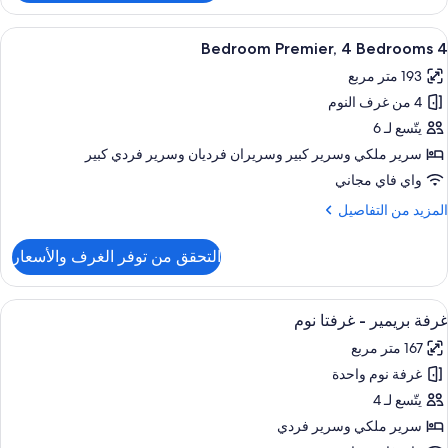
Bedroo
ستعراض
منطقة المعيشة
4
Premier
4 Bedroom Premier, 4 Bedrooms
ميع
193 متر مربع
ور
Bedroom
4 من غرف النوم
Bedroo
يتّسع لـ 6
Premier
سرير ملكي‫‬ وسرير كبير‫‬ وسريران فرديان‫‬ وسرير فردي كبير
واي فاي مجاني
Bedroom
لمزيد
المزيد من التفاصيل
ن
لتفاصيل
التحقق من توفر الغرف والأسعار
ن
Bedroo
ستعراض
منطقة المعيشة
5
Premier
غرفة بريمير - غرفتا نوم
ميع
167 متر مربع
ور
Bedroom
غرفة نوم واحدة
رفة
ريمير
يتّسع لـ 4
سرير ملكي‫‬ وسرير فردي
رفتا