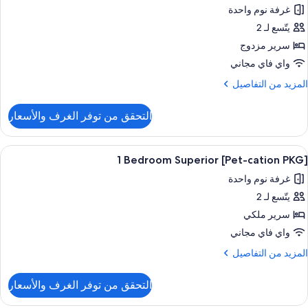
Studi
غرفة نوم واحدة
ور
Superio
Doubl
يتّسع لـ 2
[Pet-
catio
سرير مزدوج
PKG]
واي فاي مجاني
Studi
لمزيد
المزيد من التفاصيل
Premie
ن
لتفاصيل
Doubl
التحقق من توفر الغرف والأسعار
ن
[Pet-
catio
ستعراض
ألحفة محشوة بالريش وخزنة داخل الغرفة 
1
PKG
[Pet-cation PKG] 1 Bedroom Superior
ميع
Studi
غرفة نوم واحدة
ور
Premie
Doubl
يتّسع لـ 2
[Pet-
catio
سرير ملكي
PKG]
واي فاي مجاني
لمزيد
المزيد من التفاصيل
Bedroo
ن
لتفاصيل
Superio
التحقق من توفر الغرف والأسعار
ن
[Pet-