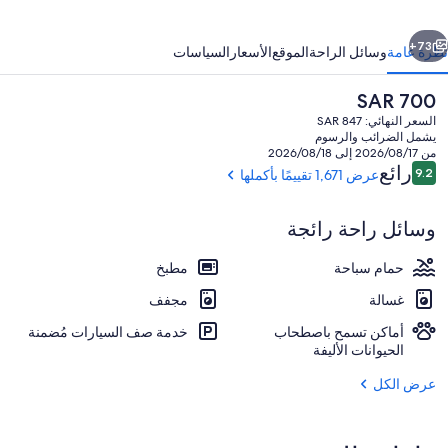
ابق
التالي
73+
نظرة عامة
وسائل الراحة
الموقع
الأسعار
السياسات
السعر
SAR 700
الحالي
السعر النهائي: SAR 847
هو
يشمل الضرائب والرسوم
SAR
من 2026/08/17 إلى 2026/08/18
700
التقييمات
رائع
9.2
عرض 1,671 تقييمًا بأكملها
9.2 من 10
وسائل راحة رائجة
يتم تقديم الإفطار والغداء والعشاء
حمام سباحة
مطبخ
غسالة
مجفف
أماكن تسمح باصطحاب
خدمة صف السيارات مُضمنة
الحيوانات الأليفة
عرض الكل