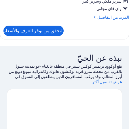
Superior
سرير ملكي‫‬ وسرير كبير
واي فاي مجاني
Bedroom
لمزيد
المزيد من التفاصيل
ن
لتفاصيل
التحقق من توفر الغرف والأسعار
ن
Bedroo
Superior
نبذة عن الحيّ
Bedroom
تقع أوكوود بريميير كوكس سنتر في منطقة غانغنام-غو بمدينة سيول
بالقرب من محطة مترو.قرية بوكتشون هانوك وكاتدرائية ميونغ دونغ من
أبرز المعالم، وقد يرغب المسافرون الذين يتطلعون إلى التسوق في
عرض تفاصيل أكثر
زيارة مركز المؤتمرات والمعارض كويكس COEX ومركز ستارفيلد
كويكس مول التجاري.هل تصطحب أطفالك في السفر؟ خصص وقت
لزيارة عالم لوتو أو استمتع بحضور حدث أو مباراة في ملعب جوشيوك
سكاي للبيسبول.
تفضل بزيارة أدلتنا للسفر إلى سيول