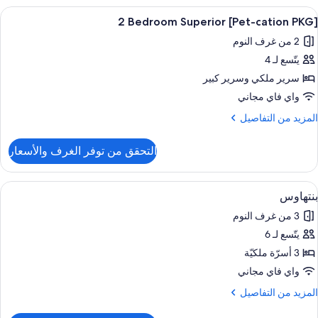
catio
ستعراض
ألحفة محشوة بالريش وخزنة داخل الغرفة 
1
PKG
[Pet-cation PKG] 2 Bedroom Superior
ميع
2 من غرف النوم
ور
Bedroo
Superio
يتّسع لـ 4
[Pet-
catio
سرير ملكي‫‬ وسرير كبير
PKG]
واي فاي مجاني
لمزيد
المزيد من التفاصيل
Bedroo
ن
لتفاصيل
Superio
التحقق من توفر الغرف والأسعار
ن
[Pet-
catio
ستعراض
ألحفة محشوة بالريش وخزنة داخل الغرفة 
1
PKG
بنتهاوس
ميع
3 من غرف النوم
ور
Bedroo
Superio
يتّسع لـ 6
نتهاوس
3 أسرّة ملكيّة
واي فاي مجاني
لمزيد
المزيد من التفاصيل
ن
لتفاصيل