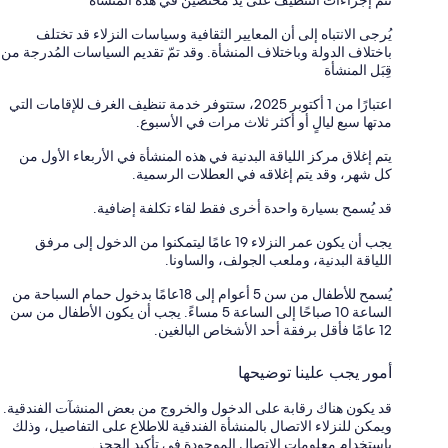
تتم إجراءات التنظيف على يد مختصين في هذه المنشأة
يُرجى الانتباه إلى أن المعايير الثقافية وسياسات النزلاء قد تختلف
باختلاف الدولة وباختلاف المنشأة. وقد تمّ تقديم السياسات المُدرجة من
قِبَل المنشأة
اعتبارًا من 1 أكتوبر 2025، ستتوفر خدمة تنظيف الغرف للإقامات التي
مدتها سبع ليالٍ أو أكثر ثلاث مرات في الأسبوع.
يتم إغلاق مركز اللياقة البدنية في هذه المنشأة في الأربعاء الأول من
كل شهر، وقد يتم إغلاقه في العطلات الرسمية.
قد يُسمح بسيارة واحدة أخرى فقط لقاء تكلفة إضافية.
يجب أن يكون عمر النزلاء 19 عامًا ليتمكنوا من الدخول إلى مرفق
اللياقة البدنية، وملعب الجولف، والساونا.
يُسمح للأطفال من سن 5 أعوام إلى 18عامًا بدخول حمام السباحة من
الساعة 10 صباحًا إلى الساعة 5 مساءً. يجب أن يكون الأطفال من سن
12 عامًا فأقل برفقة أحد الأشخاص البالغين.
أمور يجب علينا توضيحها
قد يكون هناك رقابة على الدخول والخروج من بعض المنشآت الفندقية.
ويمكن للنزلاء الاتصال بالمنشأة الفندقية للاطلاع على التفاصيل، وذلك
باستخدام معلومات الاتصال الموجودة في تأكيد الحجز.