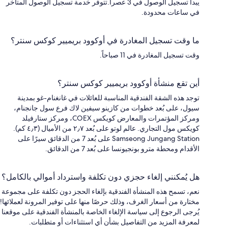
يبدأ تسجيل الوصول في 3 عصراً.تتوفر خدمة تسجيل الوصول المتأخر
في ساعات محدودة.
ما وقت تسجيل المغادرة في أوكوود بريميير كوكس سنتر؟
وقت تسجيل المغادرة في 11 صباحاً.
أين تقع منشأة أوكوود بريميير كوكس سنتر؟
توجد هذه الشقة الفندقية المناسبة للعائلات في غانغنام-غو بمدينة
سيول، على بُعد خطوات من كازينو سيفين لاك فرع سول جانجنام،
ومركز المؤتمرات والمعارض كويكس COEX، ومركز ستارفيلد
كويكس مول التجاري. عالم لوتو على بُعد ٢٫٧ من الأميال (٤٫٣ كم).
Samseong Jungang Station على بُعد 7 من الدقائق سيرًا على
الأقدام ومحطة مترو بونجيونسا على بُعد 7 من الدقائق.
هل يُمكنني إلغاء حجزي دون تكلفة واسترداد أموالي بالكامل؟
نعم، تسمح هذه المنشأة الفندقية بإلغاء الحجز دون تكلفة على مجموعة
مختارة من أسعار الغرف، وذلك حرصًا منها على توفير المرونة لعملائها!
يُرجى الرجوع إلى سياسة الإلغاء الخاصة بالمنشأة الفندقية على موقعنا
لمعرفة المزيد من التفاصيل بشأن أي استثناءات أو متطلبات.