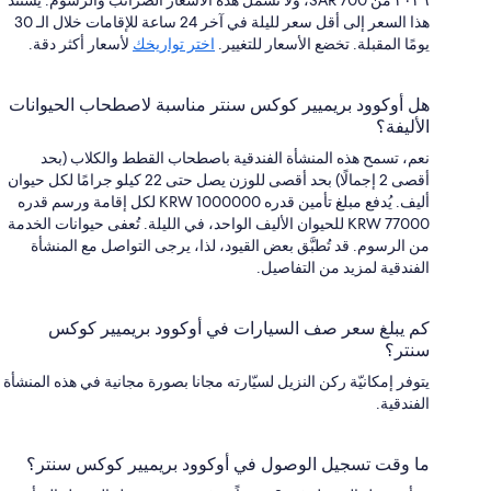
٢٠٢٦ من SAR 700، ولا تشمل هذه الأسعار الضرائب والرسوم. يستند
هذا السعر إلى أقل سعر لليلة في آخر 24 ساعة للإقامات خلال الـ 30
يومًا المقبلة. تخضع الأسعار للتغيير.
اختر تواريخك
لأسعار أكثر دقة.
هل أوكوود بريميير كوكس سنتر مناسبة لاصطحاب الحيوانات
الأليفة؟
نعم، تسمح هذه المنشأة الفندقية باصطحاب القطط والكلاب (بحد
أقصى 2 إجمالًا) بحد أقصى للوزن يصل حتى 22 كيلو جرامًا لكل حيوان
أليف. يُدفع مبلغ تأمين قدره KRW 1000000 لكل إقامة ورسم قدره
KRW 77000 للحيوان الأليف الواحد، في الليلة. تُعفى حيوانات الخدمة
من الرسوم. قد تُطبَّق بعض القيود، لذا، يرجى التواصل مع المنشأة
الفندقية لمزيد من التفاصيل.
كم يبلغ سعر صف السيارات في أوكوود بريميير كوكس
سنتر؟
يتوفر إمكانيّة ركن النزيل لسيّارته مجانا بصورة مجانية في هذه المنشأة
الفندقية.
ما وقت تسجيل الوصول في أوكوود بريميير كوكس سنتر؟