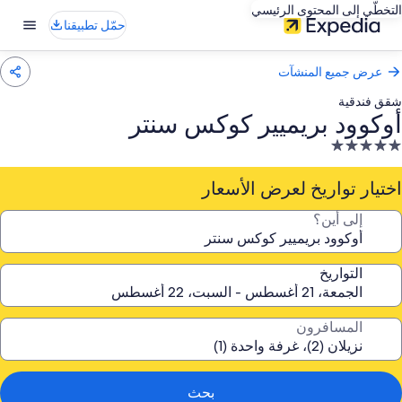
التخطّي إلى المحتوى الرئيسي
حمّل تطبيقنا
عرض جميع المنشآت
شقق فندقية
أوكوود بريميير كوكس سنتر
نشأة
ندقية
صنفة
اختيار تواريخ لعرض الأسعار
ـ
إلى أين؟
5.
جوم
التواريخ
المسافرون
بحث