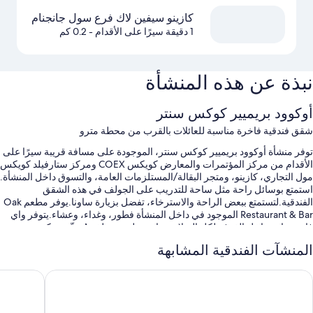
كازينو سيفين لاك فرع سول جانجنام
1 دقيقة سيرًا على الأقدام
- 0.2 كم
نبذة عن هذه المنشأة
أوكوود بريميير كوكس سنتر
شقق فندقية فاخرة مناسبة للعائلات بالقرب من محطة مترو
توفر منشأة أوكوود بريميير كوكس سنتر، الموجودة على مسافة قريبة سيرًا على
الأقدام من مركز المؤتمرات والمعارض كويكس COEX ومركز ستارفيلد كويكس
مول التجاري، كازينو، ومتجر البقالة/المستلزمات العامة، والتسوق داخل المنشأة.
استمتع بوسائل راحة مثل ساحة للتدريب على الجولف في هذه الشقق
الفندقية.لتستمتع ببعض الراحة والاسترخاء، تفضل بزيارة ساونا.يوفر مطعم Oak
Restaurant & Bar الموجود في داخل المنشأة فطور، وغداء، وعشاء.يتوفر واي
فاي مجاني داخل الغرفة لكل النزلاء، بجانب ملعب جولف مُصغّر ومكتبة.
المنشآت الفندقية المشابهة
ستستمتع أيضًا بالامتيازات التالية في أثناء إقامتك:
حمام سباحة مغطى
 7 جانجنام باي لوت هوتلز
شيلا ستاي
صف السيارة بمعرفة النزيل مجانًا
بوفيه فطور (برسوم إضافية)، ومجالسة الأطفال (نظير تكلفة إضافية)،