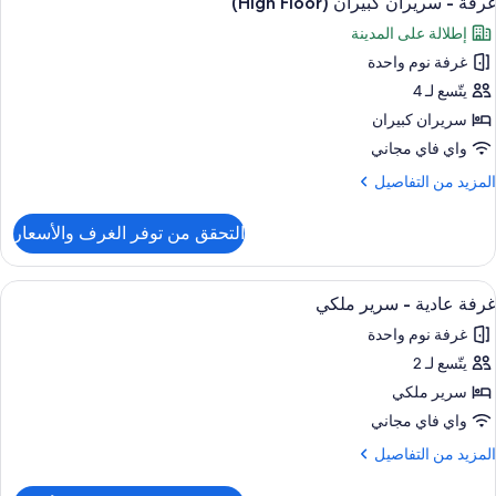
غرفة - سريران كبيران (High Floor)
ميع
لكي
إطلالة على المدينة
(High
ور
Floor
غرفة نوم واحدة
رفة
يتّسع لـ 4
ريران
سريران كبيران
بيران
واي فاي مجاني
(High
لمزيد
المزيد من التفاصيل
Floor
ن
لتفاصيل
التحقق من توفر الغرف والأسعار
ن
رفة
ستعراض
أغطية فراش متميزة وخزنة داخل الغرفة وم
4
ريران
غرفة عادية - سرير ملكي
ميع
بيران
غرفة نوم واحدة
(High
ور
Floor
يتّسع لـ 2
رفة
ادية
سرير ملكي
واي فاي مجاني
رير
لمزيد
المزيد من التفاصيل
لكي
ن
لتفاصيل