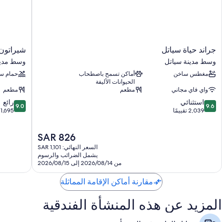
جراند
شيراتون
جراند حياة سياتل
شيراتون 
حياة
جراند
وسط مدينة سياتل
وسط مدين
سياتل
سياتل
مغطس ساخن
أماكن تسمح باصطحاب
حمام سب
وسط
وسط
الحيوانات الأليفة
مدينة
مدينة
واي فاي مجاني
مطعم
مطعم
سياتل
سياتل
9.0
9.6
استثنائي
رائع
9.0
9.6
من
من
2,039 تقييمًا
1,695 تقييمًا
10،
10،
استثنائي،
رائع،
السعر
SAR 826
1,695
2,039
الحالي
تقييمًا
تقييمًا
السعر النهائي: SAR 1,101
هو
يشمل الضرائب والرسوم
SAR
من 2026/08/14 إلى 2026/08/15
826
مقارنة أماكن الإقامة المماثلة
المزيد عن هذه المنشأة الفندقية