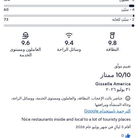
درجة
8
ممتاز.
التصنيف
-
درجة
4 - سيّئ
60
3538
6
جيد.
التصنيف
من
-
درجة
2 - سيّئ للغاية
73
523
4
أصل
مقبول.
التصنيف
من
-
4378
184
2
أصل
سيّئ.
من
من
-
4378
9.6
9.4
9.8
60
تقييمات
أصل
سيّئ
من
من
النظافة
وسائل الراحة
العاملون ومستوى
النزلاء
4378
للغاية.
تقييمات
أصل
الخدمة
من
73
النزلاء
4378
التقييمات
تقييمات
من
تقييم موثَّق
من
النزلاء
أصل
10/10 ممتاز
تقييمات
4378
النزلاء
Gisselle America
من
٣١ يوليو ٢٠٢٦
تقييمات
النزلاء
عناصر نالت الإعجاب: ⁦النظافة⁩، و⁦العاملون ومستوى الخدمة⁩، و⁦وسائل الراحة⁩،
و⁦حالة المنشأة ومرافقها⁩
الترجمة باستخدام Google
Nice restaurants inside and local to a lot of touristy places
أقام 3 ليالٍ في شهر يوليو عام 2026
0