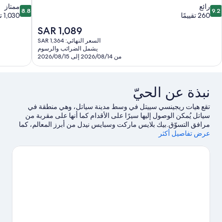
8.8
9.
رائع
ممتاز
8.8
9.2
ن
من
260 تقييمًا
1,030 تقييمًا
10،
10،
السعر
SAR 1,089
ائع،
ممتاز،
الحالي
السعر النهائي: SAR 1,364
1,030
26
هو
يشمل الضرائب والرسوم
قييمًا
تقييمًا
SAR
من 2026/08/14 إلى 2026/08/15
1,089
نبذة عن الحيّ
تقع هيات ريجينسي سييتل في وسط مدينة سياتل، وهي منطقة في
سياتل يُمكن الوصول إليها سيرًا على الأقدام كما أنها على مقربة من
مرافق التسوّق.بيك بلايس ماركت وسبايس نيدل من أبرز المعالم، كما
عرض تفاصيل أكثر
يُمكن الاستمتاع ببعض الأنشطة في المنطقة من خلال محطة بيل ستريت
كروز في بيير 66 ومرفأ السفن سياتل كروز 91.هل تطلع إلى الاستمتاع
بحضور حدث أو مباراة؟ احظ بمشاهدة ما يُحدث في سياتل سنتر أو حلبة
كلايمت بليدج أرينا.اغتنم فرصة استكشاف المنطقة بغرض الاستمتاع
بخوض تجارب مثيرة في الهواء الطلق مثل تسلق الصخور.يحب النزلاء
الموقع موقع مركزي الخاص بـ الفندق.
تفضل بزيارة أدلتنا للسفر إلى
سياتل