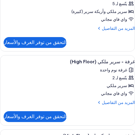
ي
يتّسع لـ 5
ناح
لزاوية
نفيذي
سرير ملكي‫‬ وأريكة سرير (كبيرة)
واي فاي مجاني
لمزيد
المزيد من التفاصيل
ن
لتفاصيل
التحقق من توفر الغرف والأسعار
ن
ناح
نفيذي
ستعراض
أغطية فراش متميزة وخزنة داخل الغرفة وم
4
غرفة - سرير ملكي (High Floor)
ميع
غرفة نوم واحدة
ور
يتّسع لـ 2
رفة
سرير ملكي
رير
واي فاي مجاني
لكي
لمزيد
المزيد من التفاصيل
(High
ن
Floor
لتفاصيل
التحقق من توفر الغرف والأسعار
ن
رفة
ستعراض
أغطية فراش متميزة وخزنة داخل الغرفة وم
5
رير