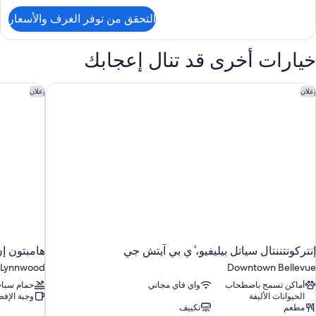
لتفاصيل
التحقق من توفر الغرف والأسعار
ن
ناح
(Regen
خيارات أخرى قد تنال إعجابك
نتركونتننتال سياتل بيليفيو، ٔي بي آيتش جي
هامبتون إن
إعلان
إعلان
إنتركونتننتال سياتل بيليفيو، ٔي بي آيتش جي
هامبتون إ
Lynnwood
Downtown Bellevue
أماكن تسمح باصطحاب
واي فاي مجاني
حمام سباح
الحيوانات الأليفة
وجبة الإفط
مطعم
تكييف