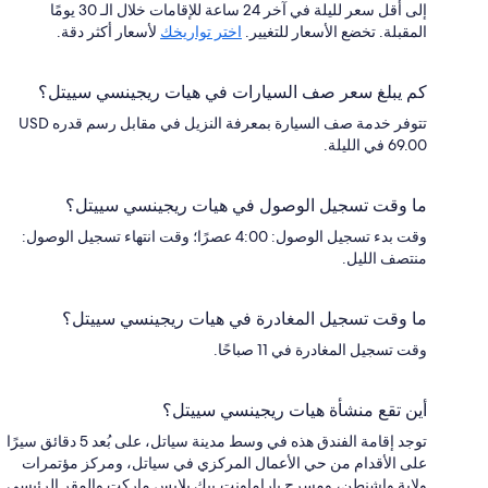
إلى أقل سعر لليلة في آخر 24 ساعة للإقامات خلال الـ 30 يومًا
المقبلة. تخضع الأسعار للتغيير.
اختر تواريخك
لأسعار أكثر دقة.
كم يبلغ سعر صف السيارات في هيات ريجينسي سييتل؟
تتوفر خدمة صف السيارة بمعرفة النزيل في مقابل رسم قدره USD
69.00 في الليلة.
ما وقت تسجيل الوصول في هيات ريجينسي سييتل؟
وقت بدء تسجيل الوصول: 4:00 عصرًا؛ وقت انتهاء تسجيل الوصول:
منتصف الليل.
ما وقت تسجيل المغادرة في هيات ريجينسي سييتل؟
وقت تسجيل المغادرة في 11 صباحًا.
أين تقع منشأة هيات ريجينسي سييتل؟
توجد إقامة الفندق هذه في وسط مدينة سياتل، على بُعد 5 دقائق سيرًا
على الأقدام من حي الأعمال المركزي في سياتل، ومركز مؤتمرات
ولاية واشنطن، ومسرح باراماونت.بيك بلايس ماركت والمقر الرئيسي