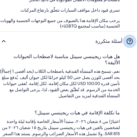
تسري قيود داخل مواقف السيارات تتعلّق بارتفاع المركبات
يرحب مكان الإقامة هذا بالضيوف من جميع التوجهات الجنسية والهويات
الجنسية (مناسب لمجتمع LGBTQ+)
أسئلة متكررة
هل هيات ريجينسي سييتل مناسبة لاصطحاب الحيوانات
الأليفة؟
نعم، تسمح هذه المنشأة الفندقية باصطحاب الكلاب (بحد أقصى 1 إجمالًا)
بحد أقصى للوزن يصل حتى 50 كيلو جرامًا لكل حيوان أليف. يُدفع مبلغ
تأمين قدره USD 100.00 لكل مكان إقامة، لكل إقامة. تُعفى حيوانات
الخدمة من الرسوم. قد تُطبَّق بعض القيود، لذا، يرجى التواصل مع
المنشأة الفندقية لمزيد من التفاصيل.
ما تكلفة الإقامة في هيات ريجينسي سييتل؟
اعتبارًا من ٨ شعبان ٢٠٢٦، ستبدأ الأسعار الخاصة بإقامة ليلة واحدة
لشخصين بالغين في هيات ريجينسي سييتل بتاريخ ١٥ شعبان ٢٠٢٦ من
SAR 815، ولا تشمل هذه الأسعار الضرائب والرسوم. يستند هذا السعر