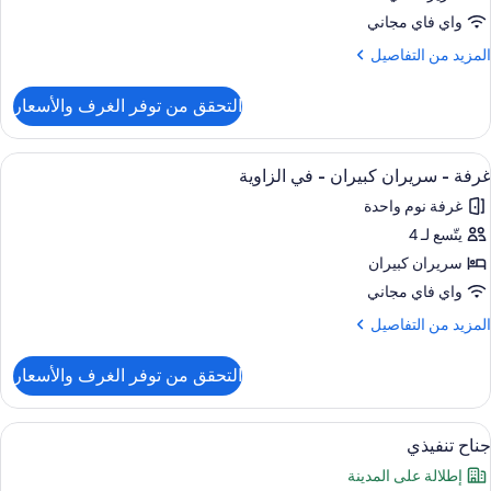
لاحتياجات
رير
لخاصة
واي فاي مجاني
لكي
لمزيد
المزيد من التفاصيل
حوض
ن
ستحمام
ي
لتفاصيل
التحقق من توفر الغرف والأسعار
ن
لزاوية
رفة
ستعراض
أغطية فراش متميزة وخزنة داخل الغرفة وم
6
رير
غرفة - سريران كبيران - في الزاوية
ميع
لكي
غرفة نوم واحدة
ور
ي
يتّسع لـ 4
رفة
لزاوية
سريران كبيران
ريران
واي فاي مجاني
بيران
لمزيد
المزيد من التفاصيل
ن
ي
لتفاصيل
التحقق من توفر الغرف والأسعار
ن
لزاوية
رفة
ستعراض
أغطية فراش متميزة وخزنة داخل الغرفة وم
5
ريران
جناح تنفيذي
ميع
بيران
إطلالة على المدينة
ور