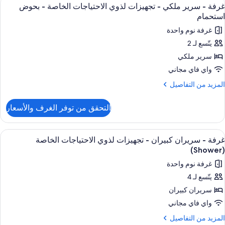
ستعراض
لخاصة
3
رير
غرفة - سرير ملكي - تجهيزات لذوي الاحتياجات الخاصة - بحوض
ميع
لكي
(Showe
استحمام
ور
غرفة نوم واحدة
جهيزات
رفة
ذوي
يتّسع لـ 2
لاحتياجات
سرير ملكي
رير
لخاصة
(Showe
لكي
واي فاي مجاني
لمزيد
المزيد من التفاصيل
جهيزات
ن
لتفاصيل
ذوي
التحقق من توفر الغرف والأسعار
ن
لاحتياجات
رفة
لخاصة
ستعراض
أغطية فراش متميزة وخزنة داخل الغرفة وم
5
رير
غرفة - سريران كبيران - تجهيزات لذوي الاحتياجات الخاصة
ميع
لكي
(Shower)
حوض
ور
ستحمام
غرفة نوم واحدة
جهيزات
رفة
ذوي
يتّسع لـ 4
لاحتياجات
سريران كبيران
ريران
لخاصة
بيران
واي فاي مجاني
حوض
لمزيد
المزيد من التفاصيل
ستحمام