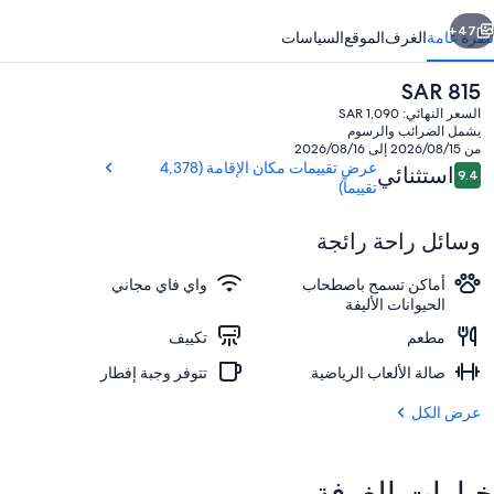
ابق
التالي
47+
نظرة عامة
الغرف
الموقع
السياسات
السعر
SAR 815
الحالي
السعر النهائي: SAR 1,090
هو
يشمل الضرائب والرسوم
SAR
من 2026/08/15 إلى 2026/08/16
815
التقييمات
عرض تقييمات مكان الإقامة (4,378
استثنائي
9.4
9.4 من 10
تقييماً)
وسائل راحة رائجة
الردهة
أماكن تسمح باصطحاب
واي فاي مجاني
الحيوانات الأليفة
مطعم
تكييف
صالة الألعاب الرياضية
تتوفر وجبة إفطار
عرض الكل
خيارات الغرفة