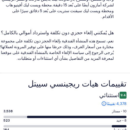
لشركة أمازون أيضًا على بُعد 15 دقيقة.محطة ويست ليك أفينيو هاب
ومحطة ويست ليك سيفنث ستريت على بُعد 5 دقائق سيرًا على
الأقدام.
هل يُمكنني إلغاء حجزي دون تكلفة واسترداد أموالي بالكامل؟
نعم، تسمح هذه المنشأة الفندقية بإلغاء الحجز دون تكلفة على مجموعة
مختارة من أسعار الغرف، وذلك حرصًا منها على توفير المرونة لعملائها!
يُرجى الرجوع إلى سياسة الإلغاء الخاصة بالمنشأة الفندقية على موقعنا
لمعرفة المزيد من التفاصيل بشأن أي استثناءات أو متطلبات.
التقييمات
تقييمات ⁦هيات ريجينسي سييتل⁩
استثنائي
9.4
4,378 تقييمًا
درجة
10 - ممتاز
3,538
التصنيف
درجة
8 - جيد
523
10
التصنيف
-
6 - مقبول
184