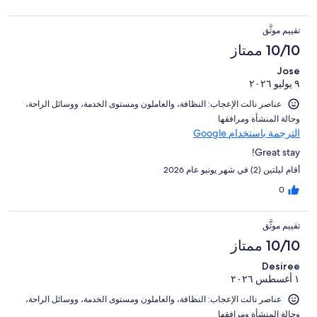
تقييم موثَّق
10/10 ممتاز
Jose
٩ يوليو ٢٠٢٦
عناصر نالت الإعجاب: ⁦النظافة⁩، و⁦العاملون ومستوى الخدمة⁩، و⁦وسائل الراحة⁩،
و⁦حالة المنشأة ومرافقها⁩
الترجمة باستخدام Google
Great stay!
أقام ليلتين (2) في شهر يونيو عام 2026
0
تقييم موثَّق
10/10 ممتاز
Desiree
١ أغسطس ٢٠٢٦
عناصر نالت الإعجاب: ⁦النظافة⁩، و⁦العاملون ومستوى الخدمة⁩، و⁦وسائل الراحة⁩،
و⁦حالة المنشأة ومرافقها⁩