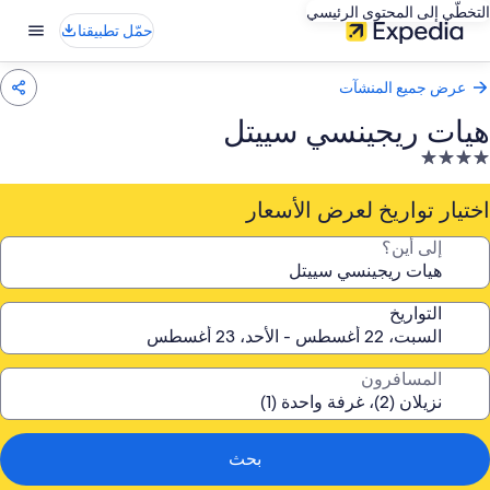
التخطّي إلى المحتوى الرئيسي
حمّل تطبيقنا
عرض جميع المنشآت
هيات ريجينسي سييتل
نشأة
ندقية
صنفة
اختيار تواريخ لعرض الأسعار
ـ
إلى أين؟
4.
جوم
التواريخ
المسافرون
بحث