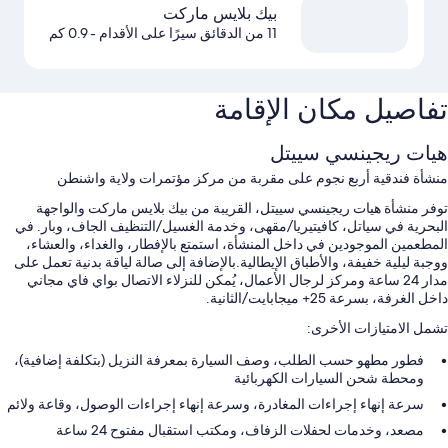
بيك بلايس ماركت
11 من الدقائق سيرًا على الأقدام
- 0.9 كم
تفاصيل مكان الإقامة
هيات ريجينسي سييتل
منشأة فندقية أربع نجوم على مقربة من مركز مؤتمرات ولاية واشنطن
توفر منشأة هيات ريجينسي سييتل، القريبة من بيك بلايس ماركت والواجهة
البحرية في سياتل، كافيتيريا/مقهى، وخدمة الغسيل/التنظيف الجاف، وبار. في
المطعمين الموجودين في داخل المنشأة، استمتع بالإفطار، والغداء، والعشاء،
ووجبة ليلية خفيفة، والأطباق الإيطالية.بالإضافة إلى صالة لياقة بدنية تعمل على
مدار 24 ساعة ومركز لرجال الأعمال، يُمكن للنزلاء الاتصال بواي فاي مجاني
داخل الغرفة، بسرعة 25+ ميجابايت/الثانية.
تشمل الامتيازات الأخرى:
فطور مطهو حسب الطلب، وصف السيارة بمعرفة النزيل (بتكلفة إضافية)،
ومحطة شحن السيارات الكهربائية
سرعة إنهاء إجراءات المغادرة، وسرعة إنهاء إجراءات الوصول، وقاعة ولائم
مصعد، وخدمات لحفلات الزفاف، ومكتب استقبال مفتوح 24 ساعة