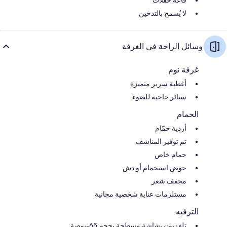
لا يُسمح بالتدخين
وسائل الراحة في الغرفة
غرفة نوم
أغطية سرير متميزة
ستائر حاجبة للضوء
الحمام
أردية حمّام
تم توفير المناشف
حمام خاص
حوض استحمام أو دش
مجفف شعر
مستلزمات عناية شخصية مجانية
الترفيه
تلفزيون بشاشة مسطحة بحجم 65-بوصة