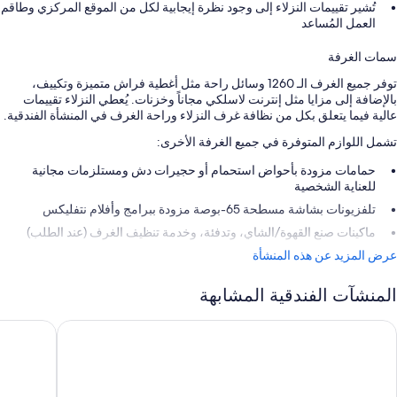
تُشير تقييمات النزلاء إلى وجود نظرة إيجابية لكل من الموقع المركزي وطاقم
العمل المُساعد
سمات الغرفة
توفر جميع الغرف الـ 1260 وسائل راحة مثل أغطية فراش متميزة وتكييف،
بالإضافة إلى مزايا مثل إنترنت لاسلكي مجاناً وخزنات. يُعطي النزلاء تقييمات
عالية فيما يتعلق بكل من نظافة غرف النزلاء وراحة الغرف في المنشأة الفندقية.
تشمل اللوازم المتوفرة في جميع الغرفة الأخرى:
حمامات مزودة بأحواض استحمام أو حجيرات دش ومستلزمات مجانية
للعناية الشخصية
تلفزيونات بشاشة مسطحة 65-بوصة مزودة ببرامج وأفلام نتفليكس
ماكينات صنع القهوة/الشاي، وتدفئة، وخدمة تنظيف الغرف (عند الطلب)
عرض المزيد عن هذه المنشأة
المنشآت الفندقية المشابهة
راند حياة سياتل
شيراتون جر