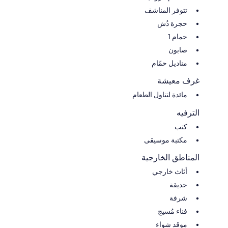
تتوفر المناشف
حجرة دُش
حمام 1
صابون
مناديل حمّام
غرف معيشة
مائدة لتناول الطعام
الترفيه
كتب
مكتبة موسيقى
المناطق الخارجية
أثاث خارجي
حديقة
شرفة
فناء مُسيج
موقد شواء