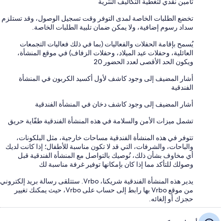
تأمين نقدي لتغطية التكاليف النثرية
تخضع الطلبات الخاصة لمدى التوفر وقت تسجيل الوصول، وقد تستلزم
سداد رسوم إضافية، ولا يمكن ضمان تلبية الطلبات الخاصة.
يُسمح بإقامة الحفلات والفعاليات (بما في ذلك فعاليات التجمعات
العائلية، وحفلات عيد الميلاد، وحفلات الزفاف) في موقع المنشأة،
ويكون الحد الأقصى لعدد الحضور 20
أشار المضيف إلى وجود كاشف لأول أكسيد الكربون في المنشأة
الفندقية
أشار المضيف إلى وجود كاشف دخان في المنشأة الفندقية
تشمل ميزات الأمن والسلامة في هذه المنشأة الفندقية طفّاية حريق
تتوفر في هذه المنشأة الفندقية مساحات خارجية، مثل البلكونات،
والباحات، والشرفات، التي قد لا تكون مناسبة للأطفال؛ إذا كانت لديك
أي مخاوف بشأن ذلك، نُوصيك بالتواصل مع المنشأة الفندقية قبل
وصولك للتأكد مما إذا كان بإمكانها توفير غرفة مناسبة لك
يدير هذه المنشأة الفندقية شريكنا، Vrbo. ستتلقى رسالة بريد إلكتروني
من موقع Vrbo بها رابط إلى حساب على Vrbo، حيث يمكنك تغيير
حجزك أو إلغائه.