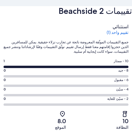
تقييمات ⁦Beachside 2⁩
التقييمات
استثنائي
تقييم واحد (1)
جميع التقييمات الموثّقة المعروضة ناتجة عن تجارب نزلاء حقيقية. يمكن للمسافرين
الذين حجزوا إقامتهم معنا فقط إرسال تقييم. نوثّق التقييمات وفقًا لإرشاداتنا وننشر جميع
التقييمات، سواء كانت إيجابية أم سلبية.
درجة
10 - ممتاز
1
التصنيف
درجة
8 - جيد
0
10
التصنيف
-
درجة
6 - مقبول
0
8
ممتاز.
التصنيف
-
درجة
4 - سيّئ
0
1
6
جيد.
التصنيف
من
-
درجة
2 - سيّئ للغاية
0
0
4
أصل
مقبول.
التصنيف
من
-
1
0
2
أصل
سيّئ.
من
من
-
1
8.0
10
0
تقييمات
أصل
سيّئ
من
من
النظافة
الموقع
النزلاء
1
للغاية.