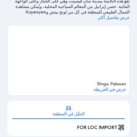
تقع هذه الكابينة بمدينة سان فيسينت وهي على الجبال وعلى الواجهة
المائية. حصن إيزابيل من المعالم السياحية المحلية، ويُمكن مشاهدة
الجمال الطبيعي للمنطقة في كل من لونج بيتش وKuyawyaw
Waterfalls.
عرض تفاصيل أكثر
تفضل بزيارة أدلتنا للسفر إلى سان فيسينت
Binga, Palawan
عرض في الخريطة
الخريطة
التنقّل في المنطقة
FOR LOC IMPORT