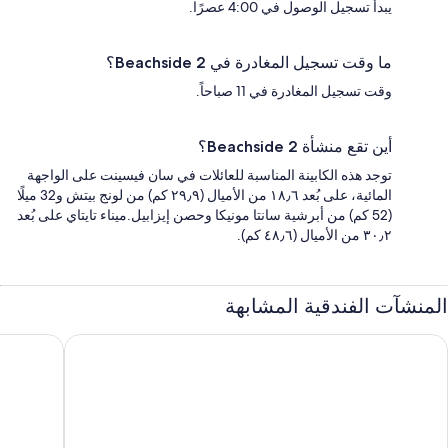
يبدأ تسجيل الوصول في 4:00 عصرًا.
ما وقت تسجيل المغادرة في Beachside 2؟
وقت تسجيل المغادرة في 11 صباحاً.
أين تقع منشأة Beachside 2؟
توجد هذه الكابينة المناسبة للعائلات في سان فيسينت على الواجهة
المائية، على بُعد ١٨٫٦ من الأميال (٢٩٫٩ كم) من لونج بيتش و32 ميلًا
(52 كم) من أبرشية سانتا مونيكا وحصن إيزابيل.ميناء تايتاي على بُعد
٣٠٫٢ من الأميال (٤٨٫٦ كم).
المنشآت الفندقية المشابهة
مر هومز بيتش فرونت ريزورت آند كوتيدجز بورت بارتون
كوكونت جا