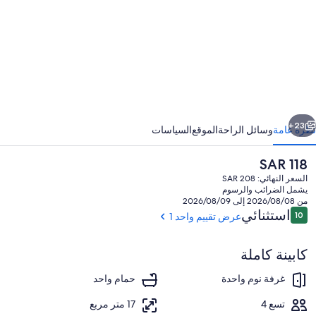
Beachsid
ابق
التالي
23+
نظرة عامة
وسائل الراحة
الموقع
السياسات
السعر
SAR 118
الحالي
السعر النهائي: SAR 208
هو
يشمل الضرائب والرسوم
SAR
من 2026/08/08 إلى 2026/08/09
118
التقييمات
استثنائي
10
عرض تقييم واحد 1
10 من 10
كابينة كاملة
المنطقة المحيطة بالمنشأة
غرفة نوم واحدة
حمام واحد
تسع 4
17 متر مربع