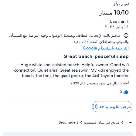
تقييمات
التقييمات
أصل
من
0
تقييم موثَّق
النزلاء
1
تقييمات
من
10/10 ممتاز
من
النزلاء
أصل
تقييمات
Laurian F.
1
النزلاء
١٤ يناير ٢٠٢٤
من
تقييمات
عناصر نالت الإعجاب: ⁦النظافة⁩، و⁦تسجيل الوصول⁩، و⁦جهة التواصل مع المنشأة⁩،
النزلاء
و⁦الموقع⁩، و⁦دقة إعلان المنشأة الفندقية⁩
الترجمة باستخدام Google
Great beach, peaceful sleep
Huge white and isolated beach. Helpful owner. Good wifi
connection. Quiet area. Great sea swim. My kids enjoyed the
beach, the tent, the giant gecko, the 4x4 Toyota transfer...
أقام 3 ليالٍ في شهر ديسمبر عام 2023
0
عرض تقييم واحد (1)
فنادق في سان فيسينت
Beachside 2