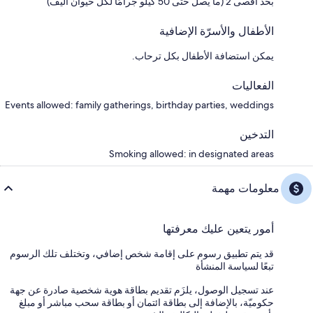
بحد أقصى 2 (ما يصل حتى 50 كيلو جرامًا لكل حيوان أليف)
الأطفال والأسرّة الإضافية
يمكن استضافة الأطفال بكل ترحاب.
الفعاليات
Events allowed: family gatherings, birthday parties, weddings
التدخين
Smoking allowed: in designated areas
معلومات مهمة
أمور يتعين عليك معرفتها
قد يتم تطبيق رسوم على إقامة شخص إضافي، وتختلف تلك الرسوم
تبعًا لسياسة المنشأة
عند تسجيل الوصول، يلزَم تقديم بطاقة هوية شخصية صادرة عن جهة
حكوميّة، بالإضافة إلى بطاقة ائتمان أو بطاقة سحب مباشر أو مبلغ