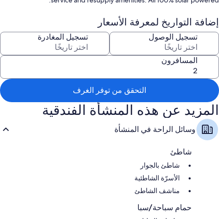
service and resupply amenities. All 100% solar powered.
Natural because the beach has nearly no development whatsoever. No
إضافة التواريخ لمعرفة الأسعار
hustle and bustle, no crowds, motorbikes or throngs of boats. The
whole area is super lush; located at the foot of Mt. Capoas, the tallest
تسجيل الوصول
تسجيل المغادرة
mountain in Northern Palawan, and the beach area is broken up by an
exotic creek of mangroves and hills. The water is super calm as we’re
المسافرون
tucked into a protected corner of Imuaran Bay, facing West for amazing
sunsets.
التحقق من توفر الغرف
المزيد عن هذه المنشأة الفندقية
وسائل الراحة في المنشأة
شاطئ
شاطئ بالجوار
الأسرّة الشاطئية
مناشف الشاطئ
حمام سباحة/سبا