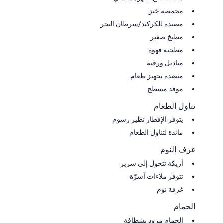
محمصة خبز
مصيدة للكركند/سرطان البحر
مطبخ صغير
مطحنة قهوة
مناديل ورقية
منضدة تجهيز طعام
موقد مسطح
تناول الطعام
يتوفر الإفطار نظير رسوم
مائدة لتناول الطعام
غرف النوم
أريكة تتحول إلى سرير
تتوفر ملاءات أسرّة
غرفة نوم
الحمام
الحمام مزود بشطافة