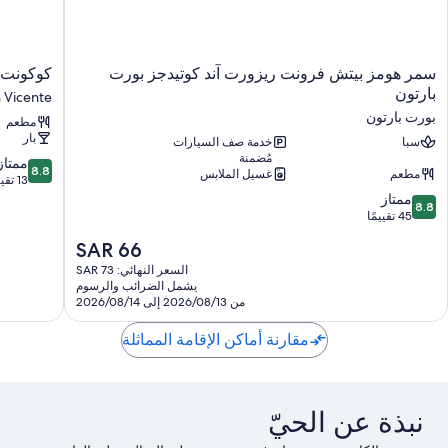
سمر
كوكونت
سمر هومز بيتش فرونت ريزورت آند كوتيدجز بورت
كوكونت ج
هومز
جاردن
بارتون
 Vicente
بيتش
أيلاند
بورت بارتون
مطعم
فرونت
ريزورت
بار
سبا
ريزورت
خدمة صف السيارات
San
مُضمنة
آند
Vicente
8.8
ممتاز
8.8
مطعم
غسيل الملابس
كوتيدجز
من
13 تقييمًا
بورت
10،
8.8
ممتاز
8.8
بارتون
من
ممتاز،
45 تقييمًا
بورت
13
10،
السعر
SAR 66
بارتون
ممتاز،
تقييمًا
الحالي
45
السعر النهائي: SAR 73
هو
يشمل الضرائب والرسوم
تقييمًا
SAR
من 2026/08/13 إلى 2026/08/14
66
مقارنة أماكن الإقامة المماثلة
نبذة عن الحيّ