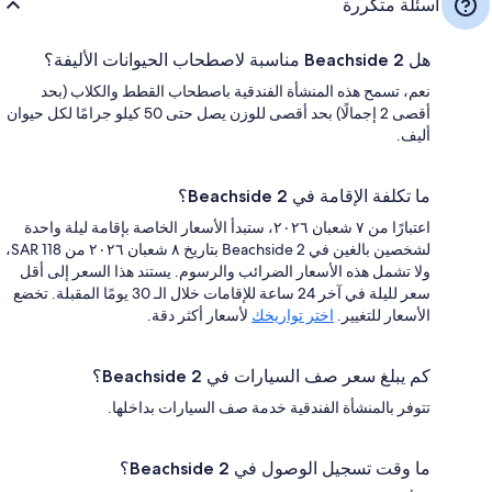
أسئلة متكررة
هل Beachside 2 مناسبة لاصطحاب الحيوانات الأليفة؟
نعم، تسمح هذه المنشأة الفندقية باصطحاب القطط والكلاب (بحد
أقصى 2 إجمالًا) بحد أقصى للوزن يصل حتى 50 كيلو جرامًا لكل حيوان
أليف.
ما تكلفة الإقامة في Beachside 2؟
اعتبارًا من ٧ شعبان ٢٠٢٦، ستبدأ الأسعار الخاصة بإقامة ليلة واحدة
لشخصين بالغين في Beachside 2 بتاريخ ٨ شعبان ٢٠٢٦ من SAR 118،
ولا تشمل هذه الأسعار الضرائب والرسوم. يستند هذا السعر إلى أقل
سعر لليلة في آخر 24 ساعة للإقامات خلال الـ 30 يومًا المقبلة. تخضع
الأسعار للتغيير.
اختر تواريخك
لأسعار أكثر دقة.
كم يبلغ سعر صف السيارات في Beachside 2؟
تتوفر بالمنشأة الفندقية خدمة صف السيارات بداخلها.
ما وقت تسجيل الوصول في Beachside 2؟