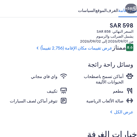
ابق
التالي
58+
نظرة عامة
الغرف
الموقع
السياسات
السعر
SAR 598
الحالي
السعر النهائي: SAR 858
هو
يشمل الضرائب والرسوم
SAR
من 2026/09/01 إلى 2026/09/02
598
التقييمات
ممتاز
8.6
عرض تقييمات مكان الإقامة (2,756 تقييماً)
8.6 من 10
وسائل راحة رائجة
المنطقة المحيطة بالمنشأة
أماكن تسمح باصطحاب
واي فاي مجاني
الحيوانات الأليفة
مطعم
تكييف
صالة الألعاب الرياضية
تتوفر أماكن لصف السيارات
عرض الكل
خيارات الغرفة