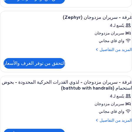
ن
Premiu
Waterfron
ستعراض
أغطية فراش متميزة وأسرّة بطبقة علوية م
5
Kin
غرفة - سريران مزدوجان (Zephyr)
ميع
Wit
يتّسع لـ 4
ور
Balcon
سريران مزدوجان
رفة
واي فاي مجاني
ريران
لمزيد
المزيد من التفاصيل
زدوجان
ن
لتفاصيل
(Zephy
التحقق من توفر الغرف والأسعار
ن
رفة
ستعراض
أغطية فراش متميزة وأسرّة بطبقة علوية م
5
ريران
غرفة - سريران مزدوجان - لذوي القدرات الحركية المحدودة - بحوض
ميع
زدوجان
استحمام (bathtub with handrails)
(Zephy
ور
يتّسع لـ 4
رفة
سريران مزدوجان
واي فاي مجاني
ريران
زدوجان
لمزيد
المزيد من التفاصيل
ن
لتفاصيل