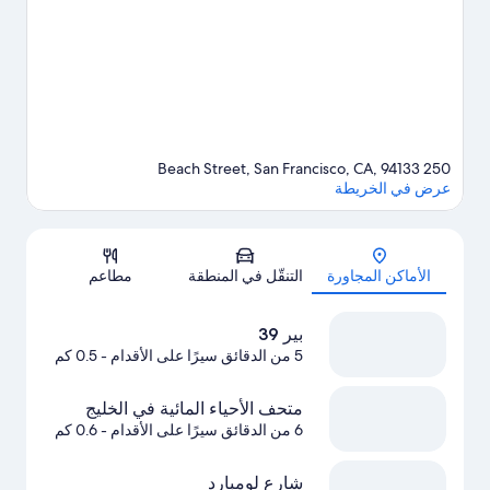
من ركوب قوارب التجديف وركوب قوارب الكانو في أماكن قريبة،
وجولات بالقارب فرصًا رائعة للتنزه في المياة المحيطة، أو يُمكنك
الاستمتاع بخوض تجارب مثيرة من خلال مضمار للمشي/ للدراجات
القريبة.يحب النزلاء موقع الفندق وذلك يرجع إلى المعالم السياحية.
تفضل
بزيارة أدلتنا للسفر إلى سان فرانسيسكو
250 Beach Street, San Francisco, CA, 94133
عرض في الخريطة
الخريطة
الأماكن المجاورة
التنقّل في المنطقة
مطاعم
بير 39
5 من الدقائق سيرًا على الأقدام
- 0.5 كم
متحف الأحياء المائية في الخليج
6 من الدقائق سيرًا على الأقدام
- 0.6 كم
شارع لومبارد