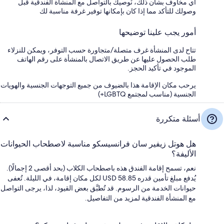
أي مخاوف بشأن ذلك، نُوصيك بالتواصل مع المنشأة الفندقية قبل
وصولك للتأكد مما إذا كان بإمكانها توفير غرفة مناسبة لك
أمور يجب علينا توضيحها
تتاح لدى المنشأة غرف متصلة/متجاورة حسب التوفر، ويمكن للنزلاء
طلب الحصول عليها عن طريق الاتصال بالمنشأة على رقم الهاتف
الموجود في تأكيد الحجز.
يرحب مكان الإقامة هذا بالضيوف من جميع التوجهات الجنسية والهويات
الجنسية (مناسب لمجتمع LGBTQ+)
أسئلة متكررة
هل هوتل زيفير سان فرانسيسكو مناسبة لاصطحاب الحيوانات
الأليفة؟
نعم، تسمح إقامة الفندق هذه باصطحاب الكلاب (بحد أقصى 2 إجمالًا).
يُدفع مبلغ تأمين قدره USD 58.85 لكل مكان إقامة، في الليلة. تُعفى
حيوانات الخدمة من الرسوم. قد تُطبَّق بعض القيود، لذا، يرجى التواصل
مع المنشأة الفندقية لمزيد من التفاصيل.