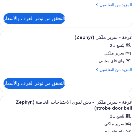
ريران
لمزيد
المزيد من التفاصيل
زدوجان
ن
(Waterfron
لتفاصيل
التحقق من توفر الغرف والأسعار
ن
رفة
ريميم
ستعراض
أغطية فراش متميزة وأسرّة بطبقة علوية م
5
غرفة - سرير ملكي (Zephyr)
ميع
ريران
يتّسع لـ 2
ور
زدوجان
(Waterfro
سرير ملكي
رفة
واي فاي مجاني
رير
لمزيد
المزيد من التفاصيل
لكي
ن
لتفاصيل
(Zephy
التحقق من توفر الغرف والأسعار
ن
رفة
ستعراض
أغطية فراش متميزة وأسرّة بطبقة علوية م
5
رير
غرفة - سرير ملكي - دش لذوي الاحتياجات الخاصة (Zephyr,
ميع
لكي
strobe door bell)
(Zephy
ور
يتّسع لـ 2
رفة
سرير ملكي
واي فاي مجاني