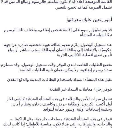
القائمة الموضحة أعلاه قد لا تكون شاملة. فالرسوم ومبالغ التأمين قد لا
تشمل الضريبة كما قد تخضع للتغيير.
أمور يتعين عليك معرفتها
قد يتم تطبيق رسوم على إقامة شخص إضافي، وتختلف تلك الرسوم
تبعًا لسياسة المنشأة
عند تسجيل الوصول، يلزَم تقديم بطاقة هوية شخصية صادرة عن جهة
حكوميّة، بالإضافة إلى بطاقة ائتمان أو بطاقة سحب مباشر أو مبلغ
تأمين نقدي لتغطية التكاليف النثرية
تخضع الطلبات الخاصة لمدى التوفر وقت تسجيل الوصول، وقد تستلزم
سداد رسوم إضافية، ولا يمكن ضمان تلبية الطلبات الخاصة.
تقبل هذه المنشأة السداد باستخدام البطاقات المدينة والدفع النقدي
يتوفر إجراء معاملات السداد غير النقدية
تشمل ميزات الأمن والسلامة في هذه المنشأة الفندقية كاشف لغاز
أول أكسيد الكربون، وطفّاية حريق، وكاشف دخان، ونظام أمان،
وحقيبة إسعافات أولية، وسور حماية للنوافذ
تتوفر في هذه المنشأة الفندقية مساحات خارجية، مثل البلكونات،
والباحات، والشرفات، التي قد لا تكون مناسبة للأطفال؛ إذا كانت لديك