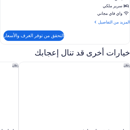
رفة
i
سرير ملكي
Showe
واي فاي مجاني
رير
لكي
لمزيد
المزيد من التفاصيل
ن
لتفاصيل
ش
التحقق من توفر الغرف والأسعار
ن
ذوي
رفة
لاحتياجات
خيارات أخرى قد تنال إعجابك
رير
لخاصة
لكي
(Mobility
وتل زوي فيشرمانز وارف
هوليداي إ
إعلان
إعلان
Accessibl
ش
ذوي
Zephyr
لاحتياجات
لخاصة
(Mobility
Accessibl
Zephyr