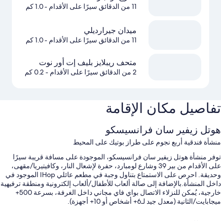
11 من الدقائق سيرًا على الأقدام
- 1.0 كم
ميدان جيرارديلي
11 من الدقائق سيرًا على الأقدام
- 1.0 كم
متحف ريبلايز بليف إت أور نوت
2 من الدقائق سيرًا على الأقدام
- 0.2 كم
تفاصيل مكان الإقامة
هوتل زيفير سان فرانسيسكو
منشأة فندقية أربع نجوم على طراز بوتيك على المحيط
توفر منشأة هوتل زيفير سان فرانسيسكو، الموجودة على مسافة قريبة سيرًا
على الأقدام من بير 39 وشارع لومبارد، حفرة لإشعال النار، وكافيتيريا/مقهى،
وحديقة. احرص على الاستمتاع بتناول وجبة في مطعم عائلي IHop الموجود في
داخل المنشأة.بالإضافة إلى صالة ألعاب للأطفال/ألعاب إلكترونية ومنطقة ترفيهية
خارجية، يُمكن للنزلاء الاتصال بواي فاي مجاني داخل الغرفة، بسرعة 500+
ميجابايت/الثانية (معدل جيد لـ6+ أشخاص أو 10+ أجهزة).
تشمل الامتيازات الأخرى في إقامة الفندق هذه: