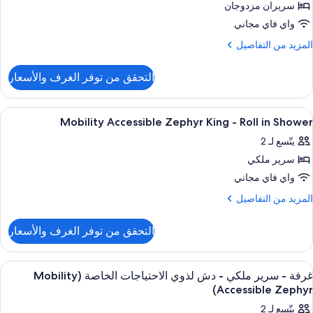
(Waterfro
سريران مزدوجان
Delux
Tw
واي فاي مجاني
Doubl
لمزيد
المزيد من التفاصيل
Roo
ن
لتفاصيل
wit
التحقق من توفر الغرف والأسعار
ن
Balcon
Delux
Tw
ستعراض
أغطية فراش متميزة وأسرّة بطبقة علوية م
5
Doubl
Mobility Accessible Zephyr King - Roll in Shower
ميع
Roo
يتّسع لـ 2
wit
ور
Balcon
سرير ملكي
Mobilit
Accessibl
واي فاي مجاني
Zephy
لمزيد
المزيد من التفاصيل
Kin
ن
لتفاصيل
التحقق من توفر الغرف والأسعار
ن
Rol
Mobilit
i
Accessibl
ستعراض
أغطية فراش متميزة وأسرّة بطبقة علوية م
5
Showe
Zephy
غرفة - سرير ملكي - دش لذوي الاحتياجات الخاصة (Mobility
ميع
Kin
Accessible Zephyr)
ور
يتّسع لـ 2
Rol