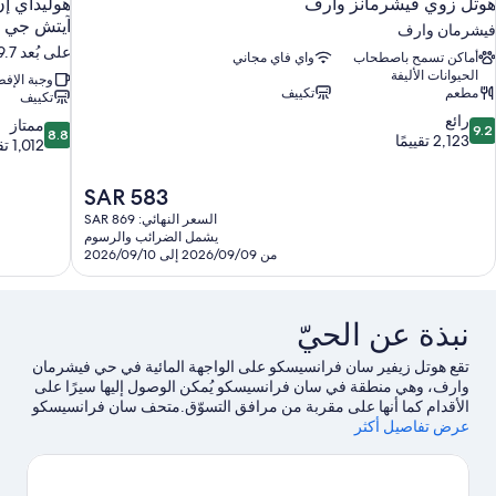
هوتل زوي فيشرمانز وارف
هوليداي إ
آيتش جي
فيشرمان وارف
على بُعد 19.7 كم من سان فرانسيسكو (والمناطق المجاورة)
أماكن تسمح باصطحاب
واي فاي مجاني
الحيوانات الأليفة
وجبة الإفط
مطعم
تكييف
تكييف
9.
رائع
8.8
ممتاز
9.2
8.8
ن
2,123 تقييمًا
من
1,012 تقييمًا
10،
10،
ائع،
ممتاز،
السعر
SAR 583
2,12
1,012
الحالي
قييمًا
السعر النهائي: SAR 869
تقييمًا
هو
يشمل الضرائب والرسوم
SAR
من 2026/09/09 إلى 2026/09/10
583
نبذة عن الحيّ
تقع هوتل زيفير سان فرانسيسكو ‏على الواجهة المائية في حي فيشرمان
وارف، وهي منطقة في سان فرانسيسكو يُمكن الوصول إليها سيرًا على
الأقدام كما أنها على مقربة من مرافق التسوّق.متحف سان فرانسيسكو
عرض تفاصيل أكثر
للفن المعاصر ومسرح بيل جراهام سيفيك أوديتوريوم من أبرز المعالم
الثقافية كما أن جزيرة ألكيتراز وفندق بالاس هوتل التذكاري من المعالم
البارزة في المنطقة.هل تطلع إلى الاستمتاع بحضور حدث أو مباراة؟ احظ
بمشاهدة ما يُحدث في ملعب أوركل بارك أو Chase Center.يُقدم كل