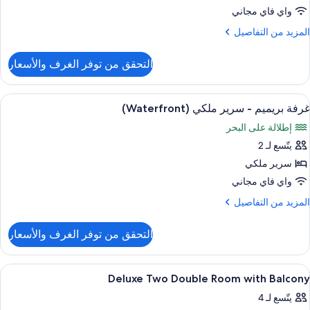
شرفة
يلوكس
واي فاي مجاني
(Waterfro
لمزيد
المزيد من التفاصيل
رير
ن
لتفاصيل
لكي
التحقق من توفر الغرف والأسعار
ن
رفة
شرفة
يلوكس
ستعراض
أغطية فراش متميزة وأسرّة بطبقة علوية م
6
غرفة بريميم - سرير ملكي (Waterfront)
ميع
رير
إطلالة على البحر
لكي
ور
يتّسع لـ 2
رفة
شرفة
ريميم
سرير ملكي
واي فاي مجاني
رير
لمزيد
المزيد من التفاصيل
لكي
ن
(Waterfron
لتفاصيل
التحقق من توفر الغرف والأسعار
ن
رفة
ريميم
ستعراض
أغطية فراش متميزة وأسرّة بطبقة علوية م
4
Deluxe Two Double Room with Balcony
ميع
رير
يتّسع لـ 4
لكي
ور