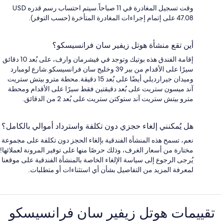
وقت تسجيل المغادرة في 11 صباحاً.سيتم احتساب رسم قدره USD
47.08 على إتمام إجراءات المغادرة المتأخرة (حسب التوفر).
أين تقع منشأة هوتل زيفير سان فرانسيسكو؟
إقامة الفندق هذه بوتيك وتوجد في فيشرمان وارف، على بُعد 10 دقائق
سيرًا على الأقدام من بير 39 وخليج سان فرانسيسكو.شارع لومبارد
وميدان جيرارديلي أيضًا على بُعد 15 دقيقة.محطة مترو بيتش ستريت
آند ميسون ستريت على بُعد دقيقتين فقط سيرًا على الأقدام ومحطة
مترو بيتش ستريت آند ستوكتن ستريت على بُعد 2 من الدقائق.
هل يُمكنني إلغاء حجزي دون تكلفة واسترداد أموالي بالكامل؟
نعم، تسمح هذه المنشأة الفندقية بإلغاء الحجز دون تكلفة على مجموعة
مختارة من أسعار الغرف، وذلك حرصًا منها على توفير المرونة لعملائها!
يُرجى الرجوع إلى سياسة الإلغاء الخاصة بالمنشأة الفندقية على موقعنا
لمعرفة المزيد من التفاصيل بشأن أي استثناءات أو متطلبات.
التقييمات
تقييمات ⁦هوتل زيفير سان فرانسيسكو⁩