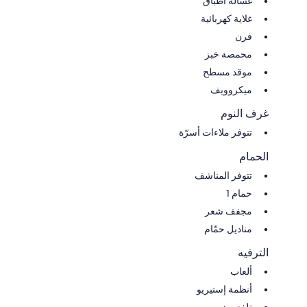
غسالة أطباق
غلاية كهربائية
فرن
محمصة خبز
موقد مسطح
ميكروويف
غرف النوم
تتوفر ملاءات أسرّة
الحمام
تتوفر المناشف
حمام 1
مجفف شعر
مناديل حمّام
الترفيه
ألعاب
أنظمة إستيريو