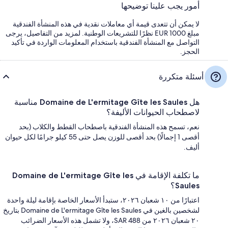
أمور يجب علينا توضيحها
لا يمكن أن تتعدى قيمة أي معاملات نقدية في هذه المنشأة الفندقية
مبلغ EUR 1000 نظرًا للتشريعات الوطنية. لمزيد من التفاصيل، يرجى
التواصل مع المنشأة الفندقية باستخدام المعلومات الواردة في تأكيد
الحجز.
أسئلة متكررة
هل Domaine de L'ermitage Gîte les Saules مناسبة
لاصطحاب الحيوانات الأليفة؟
نعم، تسمح هذه المنشأة الفندقية باصطحاب القطط والكلاب (بحد
أقصى 1 إجمالًا) بحد أقصى للوزن يصل حتى 55 كيلو جرامًا لكل حيوان
أليف.
ما تكلفة الإقامة في Domaine de L'ermitage Gîte les
Saules؟
اعتبارًا من ١٠ شعبان ٢٠٢٦، ستبدأ الأسعار الخاصة بإقامة ليلة واحدة
لشخصين بالغين في Domaine de L'ermitage Gîte les Saules بتاريخ
٢٠ شعبان ٢٠٢٦ من SAR 488، ولا تشمل هذه الأسعار الضرائب