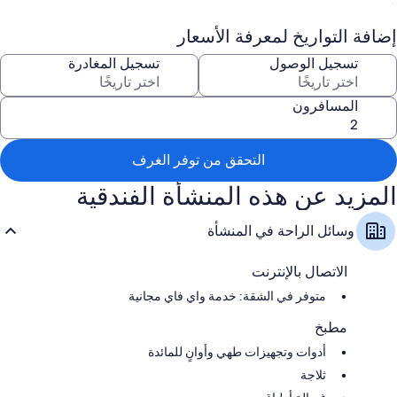
كُتُب، وأثاث خارجي، وألعاب
إضافة التواريخ لمعرفة الأسعار
سمات الغرفة
تسجيل الوصول
تسجيل المغادرة
توفر جميع غرف النزلاء في منشأة Domaine de L'ermitage Gîte les Saules
وسائل راحة مثل إنترنت لاسلكي مجاناً وبتجهيزات عازلة للصوت.
المسافرون
تشمل وسائل الراحة الأخرى:
حمامات مزودة بمجففات شعر وورق حمّام
دواليب/خزائن ملابس، ومطابخ، وثلاجات
التحقق من توفر الغرف
المزيد عن هذه المنشأة الفندقية
وسائل الراحة في المنشأة
الاتصال بالإنترنت
متوفر في الشقة: خدمة واي فاي مجانية
مطبخ
أدوات وتجهيزات طهي وأوانٍ للمائدة
ثلاجة