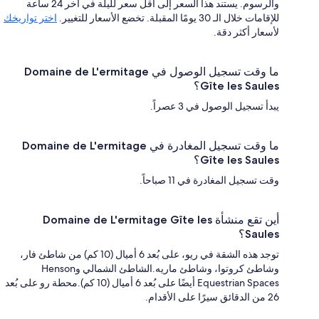
والرسوم. يستند هذا السعر إلى أقل سعر لليلة في آخر 24 ساعة
للإقامات خلال الـ 30 يومًا المقبلة. تخضع الأسعار للتغيير.
اختر تواريخك
لأسعار أكثر دقة.
ما وقت تسجيل الوصول في Domaine de L'ermitage
Gîte les Saules؟
يبدأ تسجيل الوصول في 3 عصراً.
ما وقت تسجيل المغادرة في Domaine de L'ermitage
Gîte les Saules؟
وقت تسجيل المغادرة في 11 صباحاً.
أين تقع منشأة Domaine de L'ermitage Gîte les
Saules؟
توجد هذه الشقة في ريو، على بُعد 6 أميال (10 كم) من شاطئ فار،
وشاطئ كروتوا، وشاطئ ماريه.الشاطئ الشمالي وHenson
Equestrian Spaces أيضًا على بُعد 6 أميال (10 كم).محطة رو على بُعد
26 من الدقائق سيرًا على الأقدام.