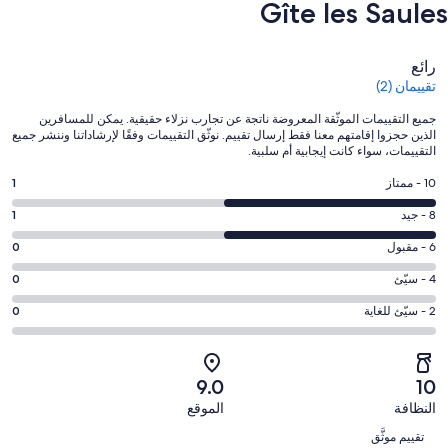
Gîte les Saules⁩
التقييمات
رائع
تقييمان (2)
جميع التقييمات الموثّقة المعروضة ناتجة عن تجارب نزلاء حقيقية. يمكن للمسافرين
الذين حجزوا إقامتهم معنا فقط إرسال تقييم. نوثّق التقييمات وفقًا لإرشاداتنا وننشر جميع
التقييمات، سواء كانت إيجابية أم سلبية.
درجة
10 - ممتاز
1
التصنيف
درجة
8 - جيد
1
10
التصنيف
-
درجة
6 - مقبول
0
8
ممتاز.
التصنيف
-
درجة
4 - سيّئ
0
1
6
جيد.
التصنيف
من
-
درجة
2 - سيّئ للغاية
0
1
4
أصل
مقبول.
التصنيف
من
-
2
0
2
أصل
سيّئ.
من
من
-
2
9.0
10
0
تقييمات
أصل
سيّئ
من
من
النظافة
الموقع
النزلاء
2
للغاية.
تقييمات
التقييمات
أصل
من
0
تقييم موثَّق
النزلاء