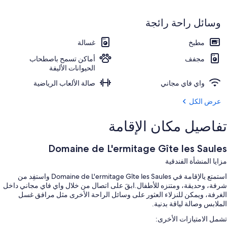
وسائل راحة رائجة
مطبخ
غسالة
مجفف
أماكن تسمح باصطحاب
الحيوانات الأليفة
واي فاي مجاني
صالة الألعاب الرياضية
عرض الكل
تفاصيل مكان الإقامة
Domaine de L'ermitage Gîte les Saules
مزايا المنشأة الفندقية
استمتع يالإقامة في Domaine de L'ermitage Gîte les Saules واستفِد من
شرفة، وحديقة، ومتنزه للأطفال.ابقَ على اتصال من خلال واي فاي مجاني داخل
الغرفة، ويمكن للنزلاء العثور على وسائل الراحة الأخرى مثل مرافق غسل
الملابس وصالة لياقة بدنية.
تشمل الامتيازات الأخرى: