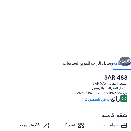
ور
Domain
d
L'ermitag
Gît
le
Saule
ابق
التالي
26+
نظرة عامة
وسائل الراحة
الموقع
السياسات
السعر
SAR 488
الحالي
السعر النهائي: SAR 575
هو
يشمل الضرائب والرسوم
SAR
من 2026/08/20 إلى 2026/08/21
488
التقييمات
رائع
9.0
عرض تقييمين 2
9.0 من 10
شقة كاملة
تفاصيل الفندق من الخارج
حمام واحد
تسع 2
35 متر مربع