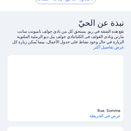
Baie
de
Somme
Forest-
نبذة عن الحيّ
Montiers
تقع هذه الشقة في ريو. يستحق كل من نادي جولف نامبونت سانت
مارتن ونادى الغولف فى الكثباننادي جولف بيل ديو الرملية الملتوية
الزيارة في حال وجود نشاط على جدول الأعمال، بينما يُمكن زيارة كل
عرض تفاصيل أكثر
من شاطئ بيرك وحديقة الطيور دو ماركونتريه لمن يرغبون في
الاستمتاع بالجمال الطبيعي للمنطقة.لا تفوت زيارة كل من Happy Park
Crécy وPop Corn Labyrinthe أيضًا. اغتنم فرصة استكشاف المنطقة
بغرض الاستمتاع بخوض تجارب مثيرة في الهواء الطلق مثل إمكانية
ركوب الدراجات في مكان قريب.
تفضل بزيارة أدلتنا للسفر إلى ريو
Rue, Somme
عرض في الخريطة