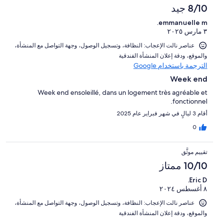
2
تقييمات
من
8/10 جيد
من
النزلاء
أصل
تقييمات
emmanuelle m.
2
النزلاء
٣ مارس ٢٠٢٥
من
تقييمات
عناصر نالت الإعجاب: ⁦النظافة⁩، و⁦تسجيل الوصول⁩، و⁦جهة التواصل مع المنشأة⁩،
النزلاء
و⁦الموقع⁩، و⁦دقة إعلان المنشأة الفندقية⁩
الترجمة باستخدام Google
Week end
Week end ensoleillé, dans un logement très agréable et
fonctionnel.
أقام 3 ليالٍ في شهر فبراير عام 2025
0
تقييم موثَّق
10/10 ممتاز
Eric D.
٨ أغسطس ٢٠٢٤
عناصر نالت الإعجاب: ⁦النظافة⁩، و⁦تسجيل الوصول⁩، و⁦جهة التواصل مع المنشأة⁩،
و⁦الموقع⁩، و⁦دقة إعلان المنشأة الفندقية⁩