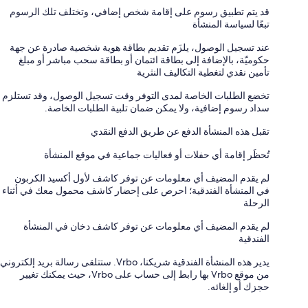
قد يتم تطبيق رسوم على إقامة شخص إضافي، وتختلف تلك الرسوم
تبعًا لسياسة المنشأة
عند تسجيل الوصول، يلزَم تقديم بطاقة هوية شخصية صادرة عن جهة
حكوميّة، بالإضافة إلى بطاقة ائتمان أو بطاقة سحب مباشر أو مبلغ
تأمين نقدي لتغطية التكاليف النثرية
تخضع الطلبات الخاصة لمدى التوفر وقت تسجيل الوصول، وقد تستلزم
سداد رسوم إضافية، ولا يمكن ضمان تلبية الطلبات الخاصة.
تقبل هذه المنشأة الدفع عن طريق الدفع النقدي
تُحظَر إقامة أي حفلات أو فعاليات جماعية في موقع المنشأة
لم يقدم المضيف أي معلومات عن توفر كاشف لأول أكسيد الكربون
في المنشأة الفندقية؛ احرص على إحضار كاشف محمول معك في أثناء
الرحلة
لم يقدم المضيف أي معلومات عن توفر كاشف دخان في المنشأة
الفندقية
يدير هذه المنشأة الفندقية شريكنا، Vrbo. ستتلقى رسالة بريد إلكتروني
من موقع Vrbo بها رابط إلى حساب على Vrbo، حيث يمكنك تغيير
حجزك أو إلغائه.