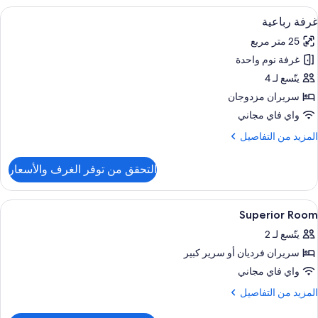
يلوكس
ستعراض
أغطية فراش متميزة وألحفة محشوة بالريش
5
غرفة رباعية
ميع
رفة
25 متر مربع
وم
ور
احدة
غرفة نوم واحدة
رفة
باعية
يتّسع لـ 4
سريران مزدوجان
واي فاي مجاني
لمزيد
المزيد من التفاصيل
ن
لتفاصيل
التحقق من توفر الغرف والأسعار
ن
رفة
باعية
ستعراض
تلفزيون ذكي، كُتُب، ستيريو
3
Superior Room
ميع
يتّسع لـ 2
ور
سريران فرديان‫‬ أو سرير كبير
Superio
Roo
واي فاي مجاني
لمزيد
المزيد من التفاصيل
ن
لتفاصيل