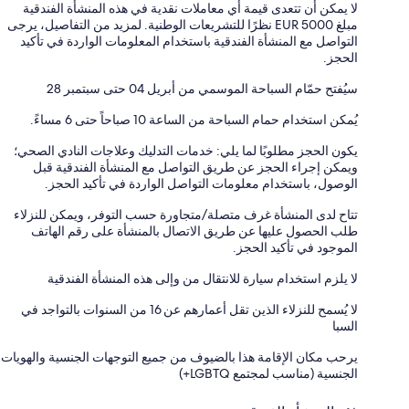
لا يمكن أن تتعدى قيمة أي معاملات نقدية في هذه المنشأة الفندقية
مبلغ EUR 5000 نظرًا للتشريعات الوطنية. لمزيد من التفاصيل، يرجى
التواصل مع المنشأة الفندقية باستخدام المعلومات الواردة في تأكيد
الحجز.
سيُفتح حمّام السباحة الموسمي من أبريل 04 حتى سبتمبر 28
يُمكن استخدام حمام السباحة من الساعة 10 صباحاً حتى 6 مساءً.
يكون الحجز مطلوبًا لما يلي: خدمات التدليك وعلاجات النادي الصحي؛
ويمكن إجراء الحجز عن طريق التواصل مع المنشأة الفندقية قبل
الوصول، باستخدام معلومات التواصل الواردة في تأكيد الحجز.
تتاح لدى المنشأة غرف متصلة/متجاورة حسب التوفر، ويمكن للنزلاء
طلب الحصول عليها عن طريق الاتصال بالمنشأة على رقم الهاتف
الموجود في تأكيد الحجز.
لا يلزم استخدام سيارة للانتقال من وإلى هذه المنشأة الفندقية
لا يُسمح للنزلاء الذين تقل أعمارهم عن 16 من السنوات بالتواجد في
السبا
يرحب مكان الإقامة هذا بالضيوف من جميع التوجهات الجنسية والهويات
الجنسية (مناسب لمجتمع LGBTQ+)