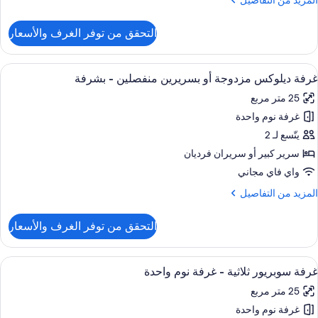
المزيد من التفاصيل
نفصلين
ن
لتفاصيل
التحقق من توفر الغرف والأسعار
ن
شرفة
رفة
وبيريور
ستعراض
أغطية فراش متميزة وألحفة محشوة بالريش
5
زدوجة
غرفة ديلوكس مزدوجة أو بسريرين منفصلين - بشرفة
ميع
و
25 متر مربع
ور
سريرين
نفصلين
غرفة نوم واحدة
رفة
يلوكس
يتّسع لـ 2
شرفة
زدوجة
سرير كبير‫‬ أو سريران فرديان
و
واي فاي مجاني
سريرين
لمزيد
المزيد من التفاصيل
نفصلين
ن
لتفاصيل
التحقق من توفر الغرف والأسعار
ن
شرفة
رفة
يلوكس
ستعراض
أغطية فراش متميزة وألحفة محشوة بالريش
9
زدوجة
غرفة سوبريور ثلاثية - غرفة نوم واحدة
ميع
و
25 متر مربع
ور
سريرين
نفصلين
غرفة نوم واحدة
رفة