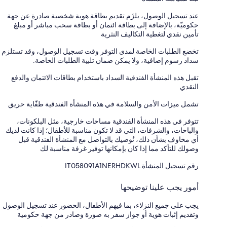
عند تسجيل الوصول، يلزَم تقديم بطاقة هوية شخصية صادرة عن جهة
حكوميّة، بالإضافة إلى بطاقة ائتمان أو بطاقة سحب مباشر أو مبلغ
تأمين نقدي لتغطية التكاليف النثرية
تخضع الطلبات الخاصة لمدى التوفر وقت تسجيل الوصول، وقد تستلزم
سداد رسوم إضافية، ولا يمكن ضمان تلبية الطلبات الخاصة.
تقبل هذه المنشأة الفندقية السداد باستخدام بطاقات الائتمان والدفع
النقدي
تشمل ميزات الأمن والسلامة في هذه المنشأة الفندقية طفّاية حريق
تتوفر في هذه المنشأة الفندقية مساحات خارجية، مثل البلكونات،
والباحات، والشرفات، التي قد لا تكون مناسبة للأطفال؛ إذا كانت لديك
أي مخاوف بشأن ذلك، نُوصيك بالتواصل مع المنشأة الفندقية قبل
وصولك للتأكد مما إذا كان بإمكانها توفير غرفة مناسبة لك
رقم تسجيل المنشأة ⁦IT058091A1NERHDKWL⁩
أمور يجب علينا توضيحها
يجب على جميع النزلاء، بما فيهم الأطفال، الحضور عند تسجيل الوصول
وتقديم إثبات هوية أو جواز سفر به صورة وصادر من جهة حكومية