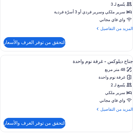
وبريور
يتّسع لـ 3
شرفة
لاثية
سرير ملكي‫‬ وسرير فردي‫‬ أو 3 أسرّة فردية
واي فاي مجاني
رفة
لمزيد
المزيد من التفاصيل
وم
ن
احدة
لتفاصيل
التحقق من توفر الغرف والأسعار
ن
رفة
وبريور
ستعراض
أغطية فراش متميزة وألحفة محشوة بالريش
13
لاثية
جناح ديلوكس - غرفة نوم واحدة
ميع
48 متر مربع
رفة
ور
وم
غرفة نوم واحدة
ناح
احدة
يلوكس
يتّسع لـ 2
سرير ملكي
رفة
واي فاي مجاني
وم
لمزيد
المزيد من التفاصيل
احدة
ن
لتفاصيل
التحقق من توفر الغرف والأسعار
ن
ناح