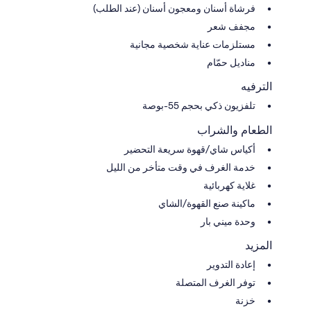
فرشاة أسنان ومعجون أسنان (عند الطلب)
مجفف شعر
مستلزمات عناية شخصية مجانية
مناديل حمّام
الترفيه
تلفزيون ذكي بحجم 55-بوصة
الطعام والشراب
أكياس شاي/قهوة سريعة التحضير
خدمة الغرف في وقت متأخر من الليل
غلاية كهربائية
ماكينة صنع القهوة/الشاي
وحدة ميني بار
المزيد
إعادة التدوير
توفر الغرف المتصلة
خزنة