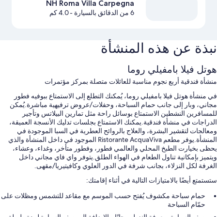
NH Roma Villa Carpegna
6 من الدقائق بالسيارة
- 4.0 كم
نبذة عن هذه المنشأة
هوتل فيلا بامفيلي روما
منشأة فندقية أربع نجوم مناسبة للعائلات متصلة بمركز مؤتمرات
في منشأة هوتل فيلا بامفيلي روما، يُمكنك التطلع إلى الاستمتاع ببوفيه فطور
مجاني، وبار إلى جانب حمام السباحة، وحفلات/عروض ترفيهية مباشرة.يُمكن
للمسافرين النشطين الاستمتاع بوسائل راحة مثل تمارين البيلاتس وتأجير
الدراجات في منشأة فندقية.يمكنك الاستمتاع بجلسات تدليك الأنسجة العميقة،
ومعالجات لتقشير البشرة، والعلاج بالروائح العطرية في السبا الموجودة في
المنشأة.يوفر مطعم Ristorante AcquaViva الموجود في داخل المنشأة والذي
يحظى بخيارت الطبخ المحلي والعالمي فطور، وفطور متأخر، وغداء، وعشاء،
ويتميز بإمكانية تناول الطعام في الهواء الطلق.يتوفر واي فاي مجاني داخل
الغرفة لكل النزلاء، بجانب شرفة في الدور العلوي وكافيتيريا/مقهى.
ستستمتع أيضًا بالامتيازات التالية في أثناء إقامتك:
حمام سباحة مكشوف يُفتح حسب الموسم مع مقاعد للتشمس ومظلات على
حمّام السباحة
صف السيارة بمعرفة النزيل مجانًا، بالإضافة إلى صف السيارة لمدة طويلة