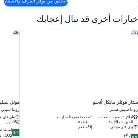
التحقق من توفر الغرف والأسعار
ن
Tripl
Roo
خيارات أخرى قد تنال إعجابك
تار هوتلز مايكل أنجلو
هوتل سبليند
إعلان
إعلان
ستار هوتلز مايكل أنجلو
هوتل سبلين
روما سيتي سنتر
روما سيتي 
أماكن تسمح باصطحاب
خدمة صف السيارات
واي فاي م
الحيوانات الأليفة
مُضمنة
تكييف
واي فاي مجاني
مطعم
9.4
استثنائ
9.4
9.
رائع
من
1,002 تقييم
9.2