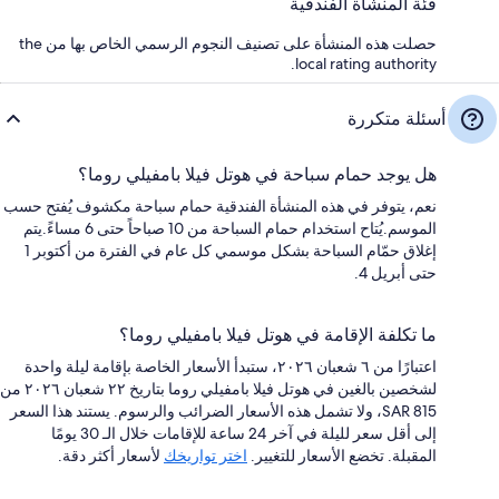
فئة المنشأة الفندقية
حصلت هذه المنشأة على تصنيف النجوم الرسمي الخاص بها من the
local rating authority.
أسئلة متكررة
هل يوجد حمام سباحة في هوتل فيلا بامفيلي روما؟
نعم، يتوفر في هذه المنشأة الفندقية حمام سباحة مكشوف يُفتح حسب
الموسم.يُتاح استخدام حمام السباحة من 10 صباحاً حتى 6 مساءً.يتم
إغلاق حمّام السباحة بشكل موسمي كل عام في الفترة من أكتوبر 1
حتى أبريل 4.
ما تكلفة الإقامة في هوتل فيلا بامفيلي روما؟
اعتبارًا من ٦ شعبان ٢٠٢٦، ستبدأ الأسعار الخاصة بإقامة ليلة واحدة
لشخصين بالغين في هوتل فيلا بامفيلي روما بتاريخ ٢٢ شعبان ٢٠٢٦ من
SAR 815، ولا تشمل هذه الأسعار الضرائب والرسوم. يستند هذا السعر
إلى أقل سعر لليلة في آخر 24 ساعة للإقامات خلال الـ 30 يومًا
المقبلة. تخضع الأسعار للتغيير.
اختر تواريخك
لأسعار أكثر دقة.