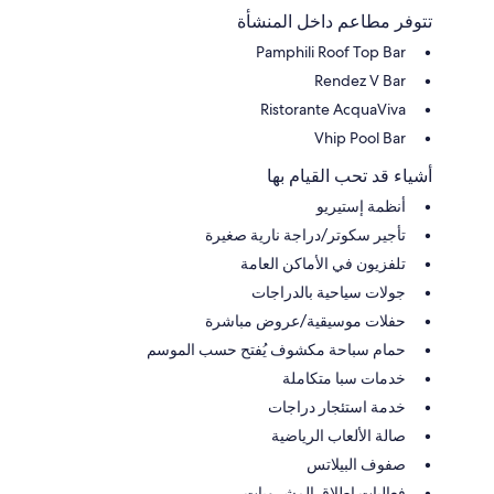
تتوفر مطاعم داخل المنشأة
Pamphili Roof Top Bar
Rendez V Bar
Ristorante AcquaViva
Vhip Pool Bar
أشياء قد تحب القيام بها
أنظمة إستيريو
تأجير سكوتر/دراجة نارية صغيرة
تلفزيون في الأماكن العامة
جولات سياحية بالدراجات
حفلات موسيقية/عروض مباشرة
حمام سباحة مكشوف يُفتح حسب الموسم
خدمات سبا متكاملة
خدمة استئجار دراجات
صالة الألعاب الرياضية
صفوف البيلاتس
فعاليات إطلاق المشروبات