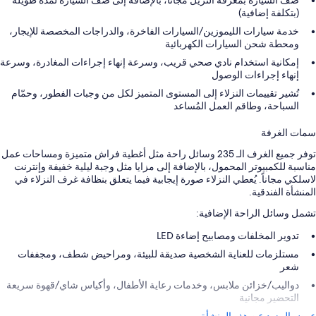
(بتكلفة إضافية)
خدمة سيارات الليموزين/السيارات الفاخرة، والدراجات المخصصة للإيجار،
ومحطة شحن السيارات الكهربائية
إمكانية استخدام نادي صحي قريب، وسرعة إنهاء إجراءات المغادرة، وسرعة
إنهاء إجراءات الوصول
تُشير تقييمات النزلاء إلى المستوى المتميز لكل من وجبات الفطور، وحمّام
السباحة، وطاقم العمل المُساعد
سمات الغرفة
توفر جميع الغرف الـ 235 وسائل راحة مثل أغطية فراش متميزة ومساحات عمل
مناسبة للكمبيوتر المحمول، بالإضافة إلى مزايا مثل وجبة ليلية خفيفة وإنترنت
لاسلكي مجاناً. يُعطي النزلاء صورة إيجابية فيما يتعلق بنظافة غرف النزلاء في
المنشأة الفندقية.
تشمل وسائل الراحة الإضافية:
تدوير المخلفات ومصابيح إضاءة LED
مستلزمات للعناية الشخصية صديقة للبيئة، ومراحيض شطف، ومجففات
شعر
دواليب/خزائن ملابس، وخدمات رعاية الأطفال، وأكياس شاي/قهوة سريعة
التحضير مجانية
عرض المزيد عن هذه المنشأة