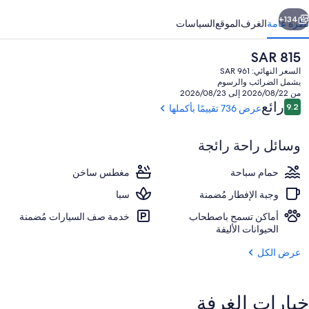
ابق
التالي
134+
نظرة عامة
الغرف
الموقع
السياسات
السعر
SAR 815
الحالي
السعر النهائي: SAR 961
هو
يشمل الضرائب والرسوم
SAR
من 2026/08/22 إلى 2026/08/23
815
التقييمات
رائع
9.2
عرض 736 تقييمًا بأكملها
9.2 من 10
وسائل راحة رائجة
غرف معالجة الأزواج، ساونا، حوض استحمام
حمام سباحة
مغطس ساخن
وجبة الإفطار مُضمنة
سبا
أماكن تسمح باصطحاب
خدمة صف السيارات مُضمنة
الحيوانات الأليفة
عرض الكل
خيارات الغرفة