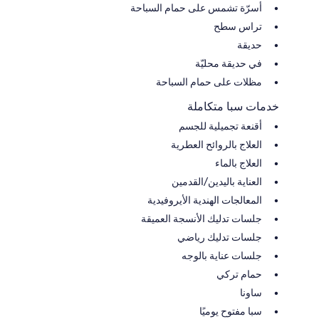
أسرّة تشمس على حمام السباحة
تراس سطح
حديقة
في حديقة محليّة
مظلات على حمام السباحة
خدمات سبا متكاملة
أقنعة تجميلية للجسم
العلاج بالروائح العطرية
العلاج بالماء
العناية باليدين/القدمين
المعالجات الهندية الأيروفيدية
جلسات تدليك الأنسجة العميقة
جلسات تدليك رياضي
جلسات عناية بالوجه
حمام تركي
ساونا
سبا مفتوح يوميًا