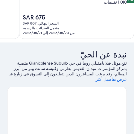
ن
1,010 تقييمات
10،
10،
استثنائي،
ائع،
1,002
السعر
SAR 675
1,01
تقييم
الحالي
قييمات
السعر النهائي: SAR 807
هو
يشمل الضرائب والرسوم
SAR
من 2026/08/20 إلى 2026/08/21
675
نبذة عن الحيّ
تقع هوتل فيلا بامفيلي روما في حي Gianicolense Suburb متصلة
بمركز المؤتمرات.ميدان القديس بطرس وكنيسة سانت بيتر من أبرز
المعالم، وقد يرغب المسافرون الذين يتطلعون إلى التسوق في زيارة فيا
عرض تفاصيل أكثر
كولا دي رينزو وفيا دل كورسو.هل تطلع إلى الاستمتاع بحضور حدث أو
مباراة؟ احظ بمشاهدة ما يُحدث في فورو إيطاليكو أو الملعب ستاديو
أوليمبيكو الأوليمبي.احصل على أجازة تستمع فيها بالمنطقة من خلال
قرب منتجع صحي أو تجميلي، أو يمكنك الاستمتاع بالهواء النقي من خلال
خوض تجارب مثيرة في أماكن قريبة مثل جولات بيئية ومضمار للمشي/
للدراجات.
تفضل بزيارة أدلتنا للسفر إلى روما