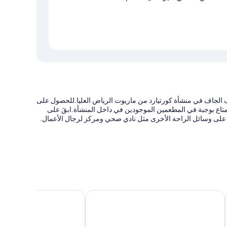
 الجاف في منشأة كورتيارد من ماريوت الرياض العليا.للحصول على
متاع بوجبة في المطعمين الموجودين في داخل المنشأة.ابقَ على
ور على وسائل الراحة الأخرى مثل نادي صحي ومركز لرجال الأعمال.
م
من مجموعة فنادق إنتركونتيننتال
هيلتون جاردن إن الرياض، مركز الملك عبدالله المالي
ألوفت باي ماريوت الرياض
الغرف الـ 207 وسائل راحة مثل خدمة الغرف على مدار 24 ساعة وأغطية فراش متميزة، إلى جانب أدق اللمسات المدروسة مثل