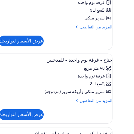
غرفة نوم واحدة
-
يتّسع لـ 3
سرير
سرير ملكي
ملكي
-
المزيد
المزيد من التفاصيل
من
للمدخنين
التفاصيل
عرض الأسعار لتواريخك
عن
غرفة
ديلوكس
استعراض
أغطية فراش متميزة وخزنة داخل ا
7
-
جناح - غرفة نوم واحدة - للمدخنين
جميع
سرير
98 متر مربع
ملكي
صور
-
غرفة نوم واحدة
جناح
للمدخنين
-
يتّسع لـ 3
غرفة
سرير ملكي‫‬ وأريكة سرير (مزدوجة)
نوم
المزيد
المزيد من التفاصيل
واحدة
من
-
التفاصيل
عرض الأسعار لتواريخك
عن
للمدخنين
جناح
-
استعراض
أغطية فراش متميزة وخزنة داخل ا
6
غرفة
غرفة ديلوكس - سريران فرديان منفصلان