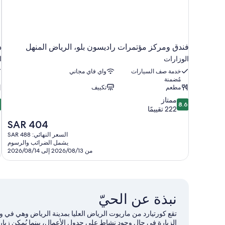
فندق ومركز مؤتمرات راديسون بلو، الرياض المنهل
د
الوزارات
ا
خدمة صف السيارات
واي فاي مجاني
مُضمنة
مطعم
تكييف
2
8.6
ممتاز
2
8.6
من
م
222 تقييمًا
10،
السعر
SAR 404
ممتاز،
ج
الحالي
السعر النهائي: SAR 488
222
ج
هو
يشمل الضرائب والرسوم
تقييمًا
7
SAR
من 2026/08/13 إلى 2026/08/14
ت
404
نبذة عن الحيّ
الزيارة في حال وجود نشاط على جدول الأعمال، بينما يُمكن زيا