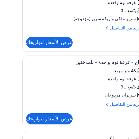
(1))
غرفة نوم واحدة
يتّسع لـ 3
فة
سرير ملكي‫‬ وأريكة سرير (مزدوجة)
م
حدة
زيد
زيد من التفاصيل
فاصيل
مدخنين
عرض الأسعار لتواريخك
ح
يور
تعراض
مكتب ومساحة عمل للكمبيوتر المحمول
أغطية فراش متميزة وخزنة داخل الغرفة ومكتب وم
5
ح - غرفة نوم واحدة - للمدخنين
يع
ة
48 متر مربع
ر
دة
غرفة نوم واحدة
اح
يتّسع لـ 3
دخنين
فة
سريران مزدوجان
م
زيد
زيد من التفاصيل
حدة
فاصيل
عرض الأسعار لتواريخك
مدخنين
ح
تعراض
مكتب ومساحة عمل للكمبيوتر المحمول
غرفة المعيشة
6
ة
ة - سرير ملكي