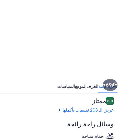
69+
نظرة عامة
الغرف
الموقع
السياسات
التقييمات
ممتاز
8.8
8.8 من 10
عرض الـ 203 تقييمات بأكملها
وسائل راحة رائجة
حمام سباحة