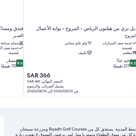
بل تري من هيلتون الرياض - المروج - بوابة الأعمال
فندق ومساكن
لمروج
الغدير
خدمة صف السيارات
واي فاي مجاني
حمام سباحة
مُضمنة
خدمة صف ال
مطعم
تكييف
مُضمنة
8.6
8.
جيد جدًا
ممتاز
8.6
8.
ن
من
217 تقييمًا
70 تقييمًا
10،
10،
السعر
SAR 366
يد
ممتاز،
الحالي
السعر النهائي: SAR 441
دًا،
70
هو
يشمل الضرائب والرسوم
21
تقييمًا
SAR
من 2026/08/13 إلى 2026/08/14
قييمًا
366
تقع كورتيارد من ماريوت الرياض العليا بمدينة الرياض وهي في وسط المدينة. يستحق كل من Riyadh Golf Courses ومزرعة سمحان
رة كل من سوق البطحاء وسنتريا مول لمن يرغبون التسوق.لا تفوت زيارة