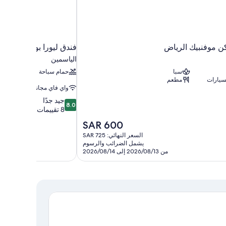
 موفنبيك الرياض
فندق ليورا بوتيك
الياسمين
سبا
حمام سباحة
سيارات
مطعم
واي فاي مجاني
8.0
جيد جدًا
8.0
من
8 تقييمات
10،
السعر
SAR 600
جيد
الحالي
السعر النهائي: SAR 725
جدًا،
هو
يشمل الضرائب والرسوم
8
SAR
من 2026/08/13 إلى 2026/08/14
تقييمات
600