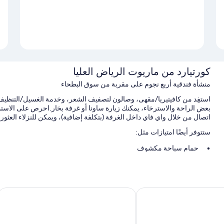
كورتيارد من ماريوت الرياض العليا
منشأة فندقية أربع نجوم على مقربة من سوق البطحاء
استفِد من كافيتيريا/مقهى، وصالون لتصفيف الشعر، وخدمة الغسيل/التنظيف
بعض الراحة والاسترخاء، يمكنك زيارة ساونا أو غرفة بخار.احرص على الاست
اتصال من خلال واي فاي داخل الغرفة (بتكلفة إضافية)، ويمكن للنزلاء العث
ستتوفر أيضًا امتيازات مثل:
حمام سباحة مكشوف
صف السيارة بمعرفة النزيل وصف السيارة مجانًا بمعرفة الفندق مجانًا
بوفيه فطور (برسوم إضافية)، وصراف آلي/خدمات مصرفية، وقاعة ولائ
مكتب استقبال مفتوح 24 ساعة، وخزانة للأمانات في مكتب الاستقبال، وخدمة تنظيف الملابس
الصحافة
فندق كراون بلازا رياض بالاس، أحد الفنادق 
سمات الغرفة
تقدم جميع 