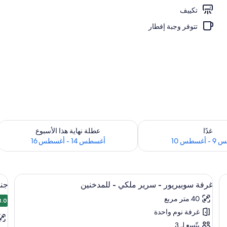
تكييف
ارجي
تتوفر وجبة إفطار
 لغد للفترة أغسطس 9 - أغسطس 10
تحقق من مدى التوفر لعطلة نهاية هذا الأسبوع للفت
غدًا
عطلة نهاية هذا الأسبوع
سطس 10
أغسطس 14 - أغسطس 16
استعراض
لغرفة ومكتب ومساحة عمل للكمبيوتر المحمول
اس
أغطية فراش متميزة وخزنة داخل الغرفة و
8
غرفة سوبيريور - سرير ملكي - للمدخنين
جنا
جميع
جم
40 متر مربع
صور
8.0
صو
8.0
غرفة نوم واحدة
غرفة
جن
سوبيريور
جو
يتّسع لـ 3