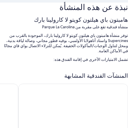
نبذة عن هذه المنشأة
هامبتون باي هيلتون كويتو لا كارولينا بارك
منشأة فندقية تقع على مقربة من Parque La Carolina
توفر منشأة هامبتون باي هيلتون كويتو لا كارولينا بارك، الموجودة بالقرب من
Supercines واستاد أتاهولابا الأولمبي، بوفيه فطور مجاني، وصالة لياقة بدنية،
ومحل لتناول الوجبات/المأكولات الخفيفة. يُمكن للنزلاء الاتصال بواي فاي مجانًا
في الأماكن العامة.
تشمل الامتيازات الأخرى في إقامة الفندق هذه:
صف السيارة بمعرفة النزيل مجانًا
المنشآت الفندقية المشابهة
حافلة للتوصيل من وإلى المطار (بتكلفة إضافية)، ومصعد، ومكتب استقبال
مفتوح 24 ساعة
يبيس كيتو
هوتل دان ك
آلة بيع ذاتي، وقهوة/شاي في الردهة، وقاعات اجتماعات
تُشير تقييمات النزلاء إلى المستوى الرائع لطاقم العمل المُساعد
سمات الغرفة
توفر جميع الغرف الـ 135 وسائل راحة مثل أغطية فراش متميزة ومساحات عمل
مناسبة للكمبيوتر المحمول، إلى جانب أدق اللمسات المدروسة مثل كرسي
مكتب وتكييف.