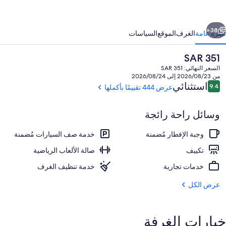
ا
ارولينا
ابق
التالي
ارك
38+
نظرة عامة
الغرف
الموقع
السياسات
السعر
SAR 351
الحالي
السعر النهائي: SAR 351
هو
من 2026/08/23 إلى 2026/08/24
SAR
التقييمات
استثنائي
9.4
عرض 444 تقييمًا بأكملها
9.4 من 10
351
وسائل راحة رائجة
وجبة الإفطار مُضمنة
خدمة صف السيارات مُضمنة
شرفة/رواق
تكييف
صالة الألعاب الرياضية
خدمات تجارية
خدمة تنظيف الغرف
عرض الكل
خيارات الغرفة