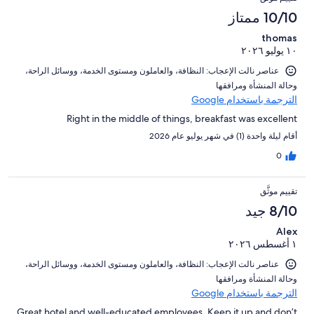
10/10 ممتاز
thomas
١٠ يوليو ٢٠٢٦
عناصر نالت الإعجاب: ⁦النظافة⁩، و⁦العاملون ومستوى الخدمة⁩، و⁦وسائل الراحة⁩،
و⁦حالة المنشأة ومرافقها⁩
الترجمة باستخدام Google
Right in the middle of things, breakfast was excellent
أقام ليلة واحدة (1) في شهر يوليو عام 2026
0
تقييم موثَّق
8/10 جيد
Alex
١ أغسطس ٢٠٢٦
عناصر نالت الإعجاب: ⁦النظافة⁩، و⁦العاملون ومستوى الخدمة⁩، و⁦وسائل الراحة⁩،
و⁦حالة المنشأة ومرافقها⁩
الترجمة باستخدام Google
Great hotel and well-educated employees. Keep it up and don’t