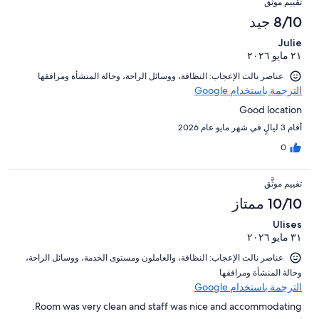
تقييم موثَّق
8/10 جيد
Julie
٢١ مايو ٢٠٢٦
عناصر نالت الإعجاب: ⁦النظافة⁩، و⁦وسائل الراحة⁩، و⁦حالة المنشأة ومرافقها⁩
الترجمة باستخدام Google
Good location
أقام 3 ليالٍ في شهر مايو عام 2026
0
تقييم موثَّق
10/10 ممتاز
Ulises
٣١ مايو ٢٠٢٦
عناصر نالت الإعجاب: ⁦النظافة⁩، و⁦العاملون ومستوى الخدمة⁩، و⁦وسائل الراحة⁩،
و⁦حالة المنشأة ومرافقها⁩
الترجمة باستخدام Google
Room was very clean and staff was nice and accommodating.