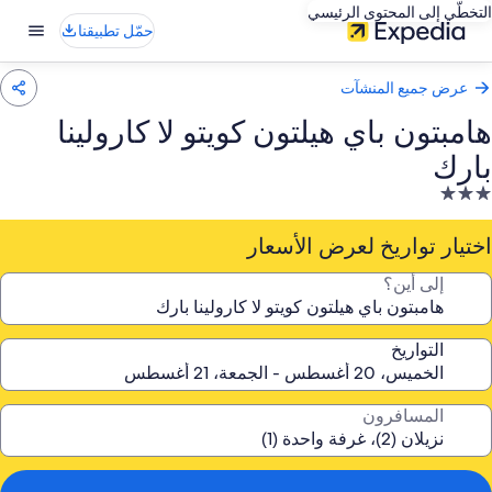
التخطّي إلى المحتوى الرئيسي
حمّل تطبيقنا
عرض جميع المنشآت
هامبتون باي هيلتون كويتو لا كارولينا
بارك
نشأة
ندقية
صنفة
اختيار تواريخ لعرض الأسعار
ـ
إلى أين؟
3.
جوم
التواريخ
المسافرون