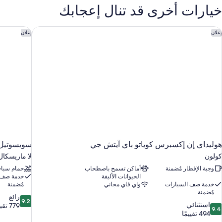
Room
خيارات أخرى قد تنال إعجابك
Non
Smokin
وليداي إن إكسبرس كوياتو باي آيتش جي
سويسوتيل 
إعلان
إعلان
هوليداي إن إكسبرس كوياتو باي آيتش جي
سويسوتيل 
كولون
لا ماريسكال
وجبة الإفطار مُضمنة
أماكن تسمح باصطحاب
حمام سباح
الحيوانات الأليفة
خدمة صف 
خدمة صف السيارات
واي فاي مجاني
مُضمنة
مُضمنة
9.2
رائع
9.2
9.
استثنائي
من
779 تقييمًا
9.4
ن
494 تقييمًا
10،