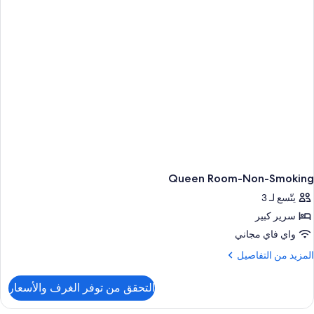
Accessibl
Rol
I
Shower
Non
Smokin
Queen Room-Non-Smoking
يتّسع لـ 3
سرير كبير
واي فاي مجاني
لمزيد
المزيد من التفاصيل
ن
لتفاصيل
التحقق من توفر الغرف والأسعار
ن
Quee