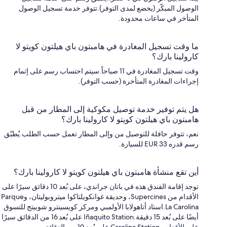
الوصول المبكّر (يخضع لمدى التوفر).تتوفر خدمة تسجيل الوصول
المتأخر في ساعات محدودة.
ما وقت تسجيل المغادرة في هامبتون باي هيلتون كويتو لا
كارولينا بارك؟
وقت تسجيل المغادرة في 11 صباحاً.سيتم احتساب رسم على إتمام
إجراءات المغادرة المتأخرة (حسب التوفر).
هل يتم توفير خدمة توصيل مكوكية إلى المطار من قبل
هامبتون باي هيلتون كويتو لا كارولينا بارك؟
نعم، تتوفر حافلة للتوصيل من وإلى المطار تعمل حسب الطلب.يُطبّق
رسم قدره EUR 33 للسيارة.
أين تقع منشأة هامبتون باي هيلتون كويتو لا كارولينا بارك؟
توجد إقامة الفندق هذه في باتان جراندي، على بُعد 10 دقائق سيرًا على
الأقدام من Supercines، وحديقة غوانكويلتاكوا ميتروبوليتان، وParque
La Carolina.استاد أتاهولابا الأولمبي ومركز كويسينترو شوبيتج للتسوق
أيضًا على بُعد 15 دقيقة.Iñaquito Station على بُعد 16 من الدقائق سيرًا
على الأقدام وCarolina Station على بُعد 19 من الدقائق.