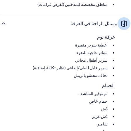
مناطق مخصصة للمدخنين (تُفرض غرامات)
وسائل الراحة في الغرفة
غرفة نوم
أغطية سرير متميزة
ستائر حاجبة للضوء
سرير أطفال مجاني
سرير قابل للطي/إضافي (نظير تكلفة إضافية)
لحاف محشو بالريش
الحمام
تم توفير المناشف
حمام خاص
دُش
دُش غزير
شامبو