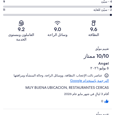
-
درجة
4 - سيّئ
9
337
6
جيد.
التصنيف
من
-
درجة
2 - سيّئ للغاية
11
71
4
أصل
مقبول.
التصنيف
من
-
444
16
2
أصل
سيّئ.
من
من
-
444
9.2
9.0
9.6
9
تقييمات
أصل
سيّئ
من
من
النظافة
وسائل الراحة
العاملون ومستوى
النزلاء
444
للغاية.
تقييمات
أصل
الخدمة
من
11
النزلاء
444
التقييمات
تقييمات
من
تقييم موثَّق
من
النزلاء
أصل
10/10 ممتاز
تقييمات
444
النزلاء
Angel
من
٥ يوليو ٢٠٢٦
تقييمات
النزلاء
عناصر نالت الإعجاب: ⁦النظافة⁩، و⁦وسائل الراحة⁩، و⁦حالة المنشأة ومرافقها⁩
الترجمة باستخدام Google
MUY BUENA UBICACION, RESTAURANTES CERCAS
أقام 3 ليالٍ في شهر مايو عام 2026
0
تقييم موثَّق