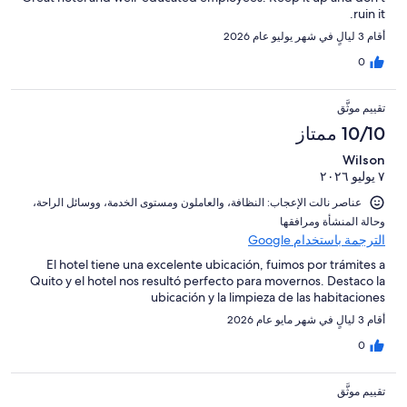
ruin it.
أقام 3 ليالٍ في شهر يوليو عام 2026
0
تقييم موثَّق
10/10 ممتاز
Wilson
٧ يوليو ٢٠٢٦
عناصر نالت الإعجاب: ⁦النظافة⁩، و⁦العاملون ومستوى الخدمة⁩، و⁦وسائل الراحة⁩،
و⁦حالة المنشأة ومرافقها⁩
الترجمة باستخدام Google
El hotel tiene una excelente ubicación, fuimos por trámites a
Quito y el hotel nos resultó perfecto para movernos. Destaco la
ubicación y la limpieza de las habitaciones
أقام 3 ليالٍ في شهر مايو عام 2026
0
تقييم موثَّق