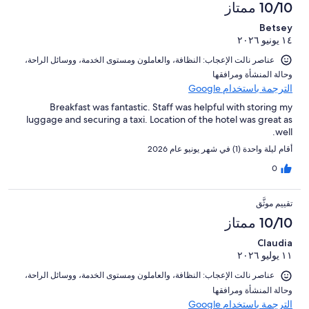
10/10 ممتاز
Betsey
١٤ يونيو ٢٠٢٦
عناصر نالت الإعجاب: ⁦النظافة⁩، و⁦العاملون ومستوى الخدمة⁩، و⁦وسائل الراحة⁩،
و⁦حالة المنشأة ومرافقها⁩
الترجمة باستخدام Google
Breakfast was fantastic. Staff was helpful with storing my
luggage and securing a taxi. Location of the hotel was great as
well.
أقام ليلة واحدة (1) في شهر يونيو عام 2026
0
تقييم موثَّق
10/10 ممتاز
Claudia
١١ يوليو ٢٠٢٦
عناصر نالت الإعجاب: ⁦النظافة⁩، و⁦العاملون ومستوى الخدمة⁩، و⁦وسائل الراحة⁩،
و⁦حالة المنشأة ومرافقها⁩
الترجمة باستخدام Google