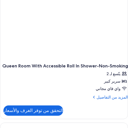
Beds
Non
Smokin
Queen Room With Accessible Roll In Shower-Non-Smoking
يتّسع لـ 2
سرير كبير
واي فاي مجاني
لمزيد
المزيد من التفاصيل
ن
لتفاصيل
التحقق من توفر الغرف والأسعار
ن
Quee
Roo
Wit