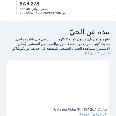
10،
رائع،
السعر
SAR 278
ستثنائي،
779
الحالي
السعر النهائي: SAR 311
49
تقييمًا
هو
من 2026/09/05 إلى 2026/09/06
قييمًا
SAR
278
نبذة عن الحيّ
تقع هامبتون باي هيلتون كويتو لا كارولينا بارك في حي باتان جراندي
بمدينة كيتو بالقرب من محطة مترو وبالقرب من الممشى. يُمكن
الاستمتاع بمشاهدة الجمال الطبيعي للمنطقة في حديقة غوانكويلتاكوا
عرض تفاصيل أكثر
ميتروبوليتان وParque La Carolina، بينما يُعد كل من Supercines
ومتحف غوياسامين من المعالم الثقافية البارزة.هل ترغب في الاستمتاع
بحضور حدث أو مشاهدة مباراة في المدينة؟ شاهد ما يجري في استاد
أتاهولابا الأولمبي.
تفضل بزيارة أدلتنا للسفر إلى كيتو
Catalina Aldaz St. N34 267, Quito
عرض في الخريطة