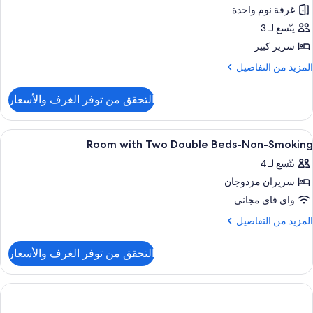
لمدخنين
غرفة نوم واحدة
رير
يتّسع لـ 3
بير
سرير كبير
لمزيد
المزيد من التفاصيل
غير
ن
لمدخنين
لتفاصيل
التحقق من توفر الغرف والأسعار
ن
رفة
ستعراض
أغطية فراش متميزة وألحفة محشوة بالري
1
رير
Room with Two Double Beds-Non-Smoking
ميع
بير
يتّسع لـ 4
ور
غير
سريران مزدوجان
Roo
لمدخنين
wit
واي فاي مجاني
Tw
لمزيد
المزيد من التفاصيل
Doubl
ن
لتفاصيل
Beds
التحقق من توفر الغرف والأسعار
ن
Non
Roo
Smokin
wit
Tw
Doubl