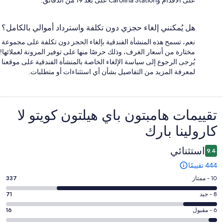
هل يُمكنني إلغاء حجزي دون تكلفة واسترداد أموالي بالكامل؟
نعم، تسمح هذه المنشأة الفندقية بإلغاء الحجز دون تكلفة على مجموعة
مختارة من أسعار الغرف، وذلك حرصًا منها على توفير المرونة لعملائها!
يُرجى الرجوع إلى سياسة الإلغاء الخاصة بالمنشأة الفندقية على موقعنا
لمعرفة المزيد من التفاصيل بشأن أي استثناءات أو متطلبات.
التقييمات
تقييمات ⁦هامبتون باي هيلتون كويتو لا
كارولينا بارك⁩
استثنائي
9.4
444 تقييمًا
درجة
10 - ممتاز
337
التصنيف
درجة
8 - جيد
71
10
التصنيف
-
درجة
6 - مقبول
16
8
ممتاز.
التصنيف