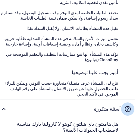
تأمين نقدي لتغطية التكاليف النثرية
تخضع الطلبات الخاصة لمدى التوفر وقت تسجيل الوصول، وقد تستلزم
سداد رسوم إضافية، ولا يمكن ضمان تلبية الطلبات الخاصة.
تقبل هذه المنشأة بطاقات الائتمان، ولا يُقبل السداد نقدًا
تشمل ميزات الأمن والسلامة في هذه المنشأة الفندقية طفّاية حريق،
وكاشف دخان، ونظام أمان، وحقيبة إسعافات أولية، وإضاءة خارجية
تؤكد هذه المنشأة أنها تتبع ممارسات التنظيف والتعقيم الموضحة في
CleanStay (هيلتون).
أمور يجب علينا توضيحها
تتاح لدى المنشأة غرف متصلة/متجاورة حسب التوفر، ويمكن للنزلاء
طلب الحصول عليها عن طريق الاتصال بالمنشأة على رقم الهاتف
الموجود في تأكيد الحجز.
أسئلة متكررة
هل هامبتون باي هيلتون كويتو لا كارولينا بارك مناسبة
لاصطحاب الحيوانات الأليفة؟