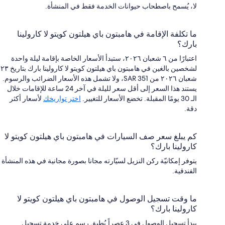
لا، يُسمح باصطحاب حيوانات الخدمة فقط في المنشأة.
ما تكلفة الإقامة في هامبتون باي هيلتون كويتو لا كارولينا
بارك؟
اعتبارًا من ٦ شعبان ٢٠٢٦، ستبدأ الأسعار الخاصة بإقامة ليلة واحدة
لشخصين بالغين في هامبتون باي هيلتون كويتو لا كارولينا بارك بتاريخ ٢٣
شعبان ٢٠٢٦ من SAR 351، ولا تشمل هذه الأسعار الضرائب والرسوم.
يستند هذا السعر إلى أقل سعر لليلة في آخر 24 ساعة للإقامات خلال
الـ 30 يومًا المقبلة. تخضع الأسعار للتغيير.
اختر تواريخك
لأسعار أكثر
دقة.
كم يبلغ سعر صف السيارات في هامبتون باي هيلتون كويتو لا
كارولينا بارك؟
يتوفر إمكانيّة ركن النزيل لسيّارته مجانا بصورة مجانية في هذه المنشأة
الفندقية.
ما وقت تسجيل الوصول في هامبتون باي هيلتون كويتو لا
كارولينا بارك؟
يبدأ تسجيل الوصول في 3 عصراً.يُطبق رسم على خدمة تسجيل